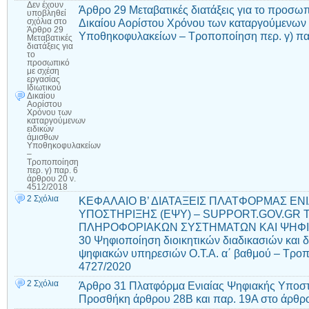
Δεν έχουν
Άρθρο 29 Μεταβατικές διατάξεις για το προσωπ
υποβληθεί
Δικαίου Αορίστου Χρόνου των καταργούμενων 
σχόλια
στο
Άρθρο 29
Υποθηκοφυλακείων – Τροποποίηση περ. γ) παρ
Μεταβατικές
διατάξεις για
το
προσωπικό
με σχέση
εργασίας
Ιδιωτικού
Δικαίου
Αορίστου
Χρόνου των
καταργούμενων
ειδικών
άμισθων
Υποθηκοφυλακείων
–
Τροποποίηση
περ. γ) παρ. 6
άρθρου 20 ν.
4512/2018
2 Σχόλια
ΚΕΦΑΛΑΙΟ Β’ ΔΙΑΤΑΞΕΙΣ ΠΛΑΤΦΟΡΜΑΣ ΕΝ
ΥΠΟΣΤΗΡΙΞΗΣ (ΕΨΥ) – SUPPORT.GOV.GR 
ΠΛΗΡΟΦΟΡΙΑΚΩΝ ΣΥΣΤΗΜΑΤΩΝ ΚΑΙ ΨΗΦΙ
30 Ψηφιοποίηση διοικητικών διαδικασιών και 
ψηφιακών υπηρεσιών Ο.Τ.Α. α΄ βαθμού – Τρο
4727/2020
2 Σχόλια
Άρθρο 31 Πλατφόρμα Ενιαίας Ψηφιακής Υποστή
Προσθήκη άρθρου 28Β και παρ. 19Α στο άρθρο