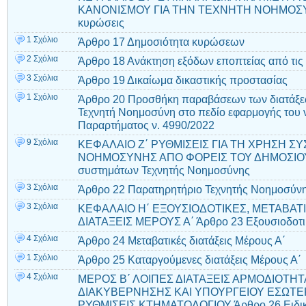
ΚΑΝΟΝΙΣΜΟΥ ΓΙΑ ΤΗΝ ΤΕΧΝΗΤΗ ΝΟΗΜΟΣΥΝΗ
κυρώσεις
1 Σχόλιο
Άρθρο 17 Δημοσιότητα κυρώσεων
2 Σχόλια
Άρθρο 18 Ανάκτηση εξόδων εποπτείας από τις 
3 Σχόλια
Άρθρο 19 Δικαίωμα δικαστικής προστασίας
1 Σχόλιο
Άρθρο 20 Προσθήκη παραβάσεων των διατάξεω
Τεχνητή Νοημοσύνη στο πεδίο εφαρμογής του 
Παραρτήματος ν. 4990/2022
9 Σχόλια
ΚΕΦΑΛΑΙΟ Ζ΄ ΡΥΘΜΙΣΕΙΣ ΓΙΑ ΤΗ ΧΡΗΣΗ 
ΝΟΗΜΟΣΥΝΗΣ ΑΠΟ ΦΟΡΕΙΣ ΤΟΥ ΔΗΜΟΣΙΟΥ
συστημάτων Τεχνητής Νοημοσύνης
3 Σχόλια
Άρθρο 22 Παρατηρητήριο Τεχνητής Νοημοσύν
3 Σχόλια
ΚΕΦΑΛΑΙΟ Η΄ ΕΞΟΥΣΙΟΔΟΤΙΚΕΣ, ΜΕΤΑΒΑΤ
ΔΙΑΤΑΞΕΙΣ ΜΕΡΟΥΣ Α΄ Άρθρο 23 Εξουσιοδοτικέ
4 Σχόλια
Άρθρο 24 Μεταβατικές διατάξεις Μέρους Α΄
1 Σχόλιο
Άρθρο 25 Καταργούμενες διατάξεις Μέρους Α΄
4 Σχόλια
ΜΕΡΟΣ Β΄ ΛΟΙΠΕΣ ΔΙΑΤΑΞΕΙΣ ΑΡΜΟΔΙΟΤΗ
ΔΙΑΚΥΒΕΡΝΗΣΗΣ ΚΑΙ ΥΠΟΥΡΓΕΙΟΥ ΕΣΩΤΕΡ
ΡΥΘΜΙΣΕΙΣ ΚΤΗΜΑΤΟΛΟΓΙΟΥ Άρθρο 26 Ειδικές