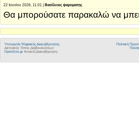
22 Ιουνίου 2026, 11:01 |
Βασίλειος ψαροματης
Θα μπορούσατε παρακαλώ να μπει 
Υπουργείο Ψηφιακής Διακυβέρνησης
Πολιτική Προ
Δικτυακός Τόπος Διαβουλεύσεων
Πολιτι
OpenGov.gr
Ανοικτή Διακυβέρνηση