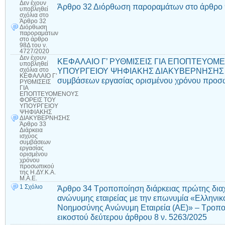
Δεν έχουν
Άρθρο 32 Διόρθωση παροραμάτων στο άρθρο 9
υποβληθεί
σχόλια
στο
Άρθρο 32
Διόρθωση
παροραμάτων
στο άρθρο
98Δ του ν.
4727/2020
Δεν έχουν
ΚΕΦΑΛΑΙΟ Γ’ ΡΥΘΜΙΣΕΙΣ ΓΙΑ ΕΠΟΠΤΕΥΟΜ
υποβληθεί
ΥΠΟΥΡΓΕΙΟΥ ΨΗΦΙΑΚΗΣ ΔΙΑΚΥΒΕΡΝΗΣΗΣ Άρθ
σχόλια
στο
ΚΕΦΑΛΑΙΟ Γ’
συμβάσεων εργασίας ορισμένου χρόνου προσω
ΡΥΘΜΙΣΕΙΣ
ΓΙΑ
ΕΠΟΠΤΕΥΟΜΕΝΟΥΣ
ΦΟΡΕΙΣ ΤΟΥ
ΥΠΟΥΡΓΕΙΟΥ
ΨΗΦΙΑΚΗΣ
ΔΙΑΚΥΒΕΡΝΗΣΗΣ
Άρθρο 33
Διάρκεια
ισχύος
συμβάσεων
εργασίας
ορισμένου
χρόνου
προσωπικού
της Η.ΔΥ.Κ.Α.
Μ.Α.Ε.
1 Σχόλιο
Άρθρο 34 Τροποποίηση διάρκειας πρώτης διαχ
ανώνυμης εταιρείας με την επωνυμία «Ελληνικ
Νοημοσύνης Ανώνυμη Εταιρεία (ΑE)» – Τροπ
εικοστού δεύτερου άρθρου 8 ν. 5263/2025