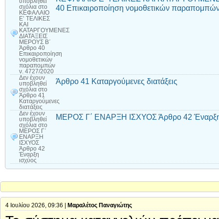
υποβληθεί
40 Επικαιροποίηση νομοθετικών παραπομπών
σχόλια
στο
ΚΕΦΑΛΑΙΟ
Ε’ ΤΕΛΙΚΕΣ
ΚΑΙ
ΚΑΤΑΡΓΟΥΜΕΝΕΣ
ΔΙΑΤΑΞΕΙΣ
ΜΕΡΟΥΣ Β΄
Άρθρο 40
Επικαιροποίηση
νομοθετικών
παραπομπών
ν. 4727/2020
Δεν έχουν
Άρθρο 41 Καταργούμενες διατάξεις
υποβληθεί
σχόλια
στο
Άρθρο 41
Καταργούμενες
διατάξεις
Δεν έχουν
ΜΕΡΟΣ Γ΄ ΕΝΑΡΞΗ ΙΣΧΥΟΣ Άρθρο 42 Έναρξη
υποβληθεί
σχόλια
στο
ΜΕΡΟΣ Γ΄
ΕΝΑΡΞΗ
ΙΣΧΥΟΣ
Άρθρο 42
Έναρξη
ισχύος
4 Ιουλίου 2026, 09:36 |
Μαραλέτος Παναγιώτης