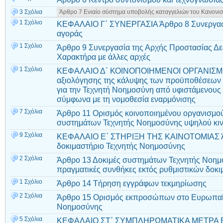
3 Σχόλια
Άρθρο 7 Ενιαίο σύστημα υποβολής καταγγελιών του Κανονισ
1 Σχόλιο
ΚΕΦΑΛΑΙΟ Γ΄ ΣΥΝΕΡΓΑΣΙΑ Άρθρο 8 Συνεργασί
αγοράς
1 Σχόλιο
Άρθρο 9 Συνεργασία της Αρχής Προστασίας 
Χαρακτήρα με άλλες αρχές
1 Σχόλιο
ΚΕΦΑΛΑΙΟ Δ΄ ΚΟΙΝΟΠΟΙΗΜΕΝΟΙ ΟΡΓΑΝΙΣΜΟΙ 
αξιολόγησης της κάλυψης των προϋποθέσεων 
για την Τεχνητή Νοημοσύνη από υφιστάμενους
σύμφωνα με τη νομοθεσία εναρμόνισης
7 Σχόλια
Άρθρο 11 Ορισμός κοινοποιημένου οργανισμού
συστημάτων Τεχνητής Νοημοσύνης υψηλού κι
9 Σχόλια
ΚΕΦΑΛΑΙΟ Ε΄ ΣΤΗΡΙΞΗ ΤΗΣ ΚΑΙΝΟΤΟΜΙΑΣ Άρ
δοκιμαστήριο Τεχνητής Νοημοσύνης
2 Σχόλια
Άρθρο 13 Δοκιμές συστημάτων Τεχνητής Νοημ
πραγματικές συνθήκες εκτός ρυθμιστικών δοκ
1 Σχόλιο
Άρθρο 14 Τήρηση εγγράφων τεκμηρίωσης
2 Σχόλια
Άρθρο 15 Ορισμός εκπροσώπων στο Ευρωπαϊκ
Νοημοσύνης
5 Σχόλια
ΚΕΦΑΛΑΙΟ ΣΤ΄ ΣΥΜΠΛΗΡΩΜΑΤΙΚΑ ΜΕΤΡΑ