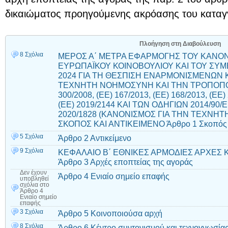
δικαιώματος προηγούμενης ακρόασης του καταγ
Πλοήγηση στη Διαβούλευση
8 Σχόλια
ΜΕΡΟΣ Α΄ ΜΕΤΡΑ ΕΦΑΡΜΟΓΗΣ ΤΟΥ ΚΑΝΟΝΙ
ΕΥΡΩΠΑΪΚΟΥ ΚΟΙΝΟΒΟΥΛΙΟΥ ΚΑΙ ΤΟΥ ΣΥΜΒ
2024 ΓΙΑ ΤΗ ΘΕΣΠΙΣΗ ΕΝΑΡΜΟΝΙΣΜΕΝΩΝ
ΤΕΧΝΗΤΗ ΝΟΗΜΟΣΥΝΗ ΚΑΙ ΤΗΝ ΤΡΟΠΟΠΟ
300/2008, (ΕΕ) 167/2013, (ΕΕ) 168/2013, (ΕΕ)
(ΕΕ) 2019/2144 ΚΑΙ ΤΩΝ ΟΔΗΓΙΩΝ 2014/90/ΕΕ
2020/1828 (ΚΑΝΟΝΙΣΜΟΣ ΓΙΑ ΤΗΝ ΤΕΧΝΗ
ΣΚΟΠΟΣ ΚΑΙ ΑΝΤΙΚΕΙΜΕΝΟ Άρθρο 1 Σκοπός
5 Σχόλια
Άρθρο 2 Αντικείμενο
9 Σχόλια
ΚΕΦΑΛΑΙΟ Β΄ ΕΘΝΙΚΕΣ ΑΡΜΟΔΙΕΣ ΑΡΧΕΣ 
Άρθρο 3 Αρχές εποπτείας της αγοράς
Δεν έχουν
Άρθρο 4 Ενιαίο σημείο επαφής
υποβληθεί
σχόλια
στο
Άρθρο 4
Ενιαίο σημείο
επαφής
3 Σχόλια
Άρθρο 5 Κοινοποιούσα αρχή
8 Σχόλια
Άρθρο 6 Κέντρο συντονισμού και τεχνογνωσίας