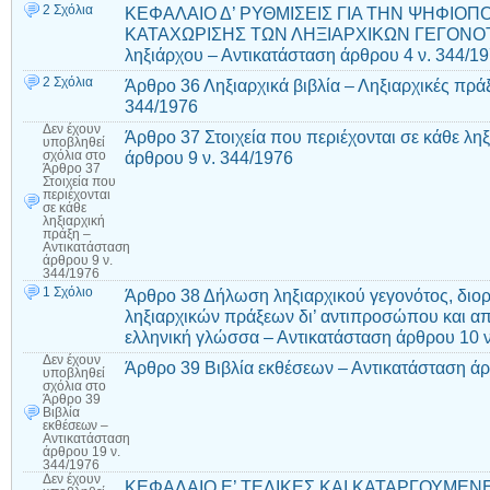
2 Σχόλια
ΚΕΦΑΛΑΙΟ Δ’ ΡΥΘΜΙΣΕΙΣ ΓΙΑ ΤΗΝ ΨΗΦΙΟΠΟ
ΚΑΤΑΧΩΡΙΣΗΣ ΤΩΝ ΛΗΞΙΑΡΧΙΚΩΝ ΓΕΓΟΝΟΤΩ
ληξιάρχου – Αντικατάσταση άρθρου 4 ν. 344/1
2 Σχόλια
Άρθρο 36 Ληξιαρχικά βιβλία – Ληξιαρχικές πράξ
344/1976
Δεν έχουν
Άρθρο 37 Στοιχεία που περιέχονται σε κάθε λη
υποβληθεί
άρθρου 9 ν. 344/1976
σχόλια
στο
Άρθρο 37
Στοιχεία που
περιέχονται
σε κάθε
ληξιαρχική
πράξη –
Αντικατάσταση
άρθρου 9 ν.
344/1976
1 Σχόλιο
Άρθρο 38 Δήλωση ληξιαρχικού γεγονότος, δι
ληξιαρχικών πράξεων δι’ αντιπροσώπου και 
ελληνική γλώσσα – Αντικατάσταση άρθρου 10 ν
Δεν έχουν
Άρθρο 39 Βιβλία εκθέσεων – Αντικατάσταση άρ
υποβληθεί
σχόλια
στο
Άρθρο 39
Βιβλία
εκθέσεων –
Αντικατάσταση
άρθρου 19 ν.
344/1976
Δεν έχουν
ΚΕΦΑΛΑΙΟ Ε’ ΤΕΛΙΚΕΣ ΚΑΙ ΚΑΤΑΡΓΟΥΜΕΝΕ