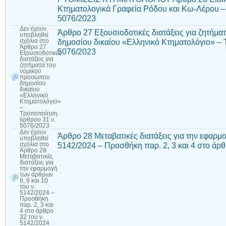
Κτηματολογικά Γραφεία Ρόδου και Κω-Λέρου 
5076/2023
Δεν έχουν
Άρθρο 27 Εξουσιοδοτικές διατάξεις για ζητήμ
υποβληθεί
δημοσίου δικαίου «Ελληνικό Κτηματολόγιο» –
σχόλια
στο
Άρθρο 27
5076/2023
Εξουσιοδοτικές
διατάξεις για
ζητήματα του
νομικού
προσώπου
δημοσίου
δικαίου
«Ελληνικό
Κτηματολόγιο»
–
Τροποποίηση
άρθρου 31 ν.
5076/2023
Δεν έχουν
Άρθρο 28 Μεταβατικές διατάξεις για την εφαρμο
υποβληθεί
5142/2024 – Προσθήκη παρ. 2, 3 και 4 στο άρθ
σχόλια
στο
Άρθρο 28
Μεταβατικές
διατάξεις για
την εφαρμογή
των άρθρων
8, 9 και 10
του ν.
5142/2024 –
Προσθήκη
παρ. 2, 3 και
4 στο άρθρο
32 του ν.
5142/2024