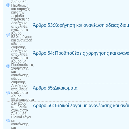
Άρθρο 52:
Περίθαλψη
και παροχές
κατά την
περίοδο
περίσκεψης
Δεν έχουν
Άρθρο 53:Χορήγηση και ανανέωση άδειας δια
υποβληθεί
σχόλια
στο
Άρθρο
53:Χορήγηση
και ανανέωση
άδειας
διαμονής
Δεν έχουν
Άρθρο 54: Προϋποθέσεις χορήγησης και ανανέ
υποβληθεί
σχόλια
στο
Άρθρο 54:
Προϋποθέσεις
χορήγησης
και
ανανέωσης
άδειας
διαμονής
Δεν έχουν
Άρθρο 55:Δικαιώματα
υποβληθεί
σχόλια
στο
Άρθρο
55:Δικαιώματα
Δεν έχουν
Άρθρο 56: Ειδικοί λόγοι μη ανανέωσης και ανά
υποβληθεί
σχόλια
στο
Άρθρο 56:
Ειδικοί λόγοι
μη
ανανέωσης
και