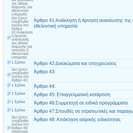
και ανανέωση
της άδειας
διαμονής για
εθελοντική
υπηρεσία
Δεν έχουν
Άρθρο 41:Ανάκληση ή άρνηση ανανέωσης της ά
υποβληθεί
εθελοντική υπηρεσία
σχόλια
στο
Άρθρο
41:Ανάκληση
ή άρνηση
ανανέωσης
της άδειας
διαμονής για
σπουδές ή
εθελοντική
υπηρεσία
1 Σχόλιο
Άρθρο 42:Δικαιώματα και υποχρεώσεις
Δεν έχουν
Άρθρο 43:
υποβληθεί
σχόλια
στο
Άρθρο 43:
1 Σχόλιο
Άρθρο 44:
1 Σχόλιο
Άρθρο 45: Επαγγελματική κατάρτιση
1 Σχόλιο
Άρθρο 46:Συμμετοχή σε ειδικά προγράμματα
1 Σχόλιο
Άρθρο 47:Σπουδές σε στρατιωτικές και παραγω
Δεν έχουν
Άρθρο 48: Απόκτηση ιατρικής ειδικότητας
υποβληθεί
σχόλια
στο
Άρθρο 48:
Απόκτηση