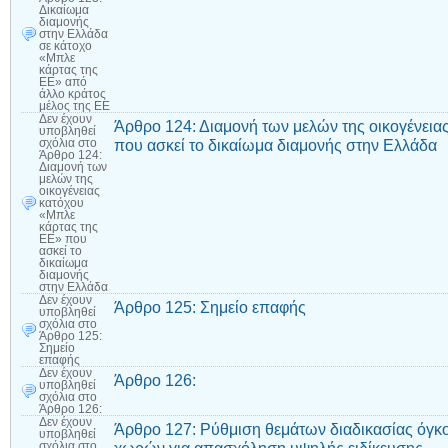
Δικαίωμα
διαμονής
στην Ελλάδα
σε κάτοχο
«Μπλε
κάρτας της
ΕΕ» από
άλλο κράτος
μέλος της ΕΕ
Δεν έχουν
Άρθρο 124: Διαμονή των μελών της οικογένεια
υποβληθεί
που ασκεί το δικαίωμα διαμονής στην Ελλάδα
σχόλια
στο
Άρθρο 124:
Διαμονή των
μελών της
οικογένειας
κατόχου
«Μπλε
κάρτας της
ΕΕ» που
ασκεί το
δικαίωμα
διαμονής
στην Ελλάδα
Δεν έχουν
Άρθρο 125: Σημείο επαφής
υποβληθεί
σχόλια
στο
Άρθρο 125:
Σημείο
επαφής
Δεν έχουν
Άρθρο 126:
υποβληθεί
σχόλια
στο
Άρθρο 126:
Δεν έχουν
Άρθρο 127: Ρύθμιση θεμάτων διαδικασίας όγκ
υποβληθεί
σχόλια
στο