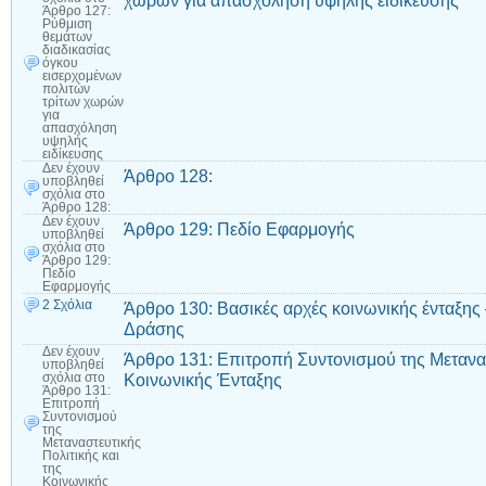
χωρών για απασχόληση υψηλής ειδίκευσης
Άρθρο 127:
Ρύθμιση
θεμάτων
διαδικασίας
όγκου
εισερχομένων
πολιτών
τρίτων χωρών
για
απασχόληση
υψηλής
ειδίκευσης
Δεν έχουν
Άρθρο 128:
υποβληθεί
σχόλια
στο
Άρθρο 128:
Δεν έχουν
Άρθρο 129: Πεδίο Εφαρμογής
υποβληθεί
σχόλια
στο
Άρθρο 129:
Πεδίο
Εφαρμογής
2 Σχόλια
Άρθρο 130: Βασικές αρχές κοινωνικής ένταξ
Δράσης
Δεν έχουν
Άρθρο 131: Επιτροπή Συντονισμού της Μετανασ
υποβληθεί
Κοινωνικής Ένταξης
σχόλια
στο
Άρθρο 131:
Επιτροπή
Συντονισμού
της
Μεταναστευτικής
Πολιτικής και
της
Κοινωνικής