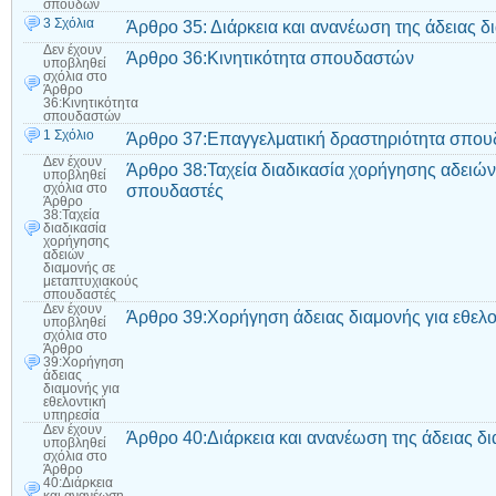
σπουδών
3 Σχόλια
Άρθρο 35: Διάρκεια και ανανέωση της άδειας 
Δεν έχουν
Άρθρο 36:Κινητικότητα σπουδαστών
υποβληθεί
σχόλια
στο
Άρθρο
36:Κινητικότητα
σπουδαστών
1 Σχόλιο
Άρθρο 37:Επαγγελματική δραστηριότητα σπο
Δεν έχουν
Άρθρο 38:Ταχεία διαδικασία χορήγησης αδειών
υποβληθεί
σπουδαστές
σχόλια
στο
Άρθρο
38:Ταχεία
διαδικασία
χορήγησης
αδειών
διαμονής σε
μεταπτυχιακούς
σπουδαστές
Δεν έχουν
Άρθρο 39:Χορήγηση άδειας διαμονής για εθελο
υποβληθεί
σχόλια
στο
Άρθρο
39:Χορήγηση
άδειας
διαμονής για
εθελοντική
υπηρεσία
Δεν έχουν
Άρθρο 40:Διάρκεια και ανανέωση της άδειας δι
υποβληθεί
σχόλια
στο
Άρθρο
40:Διάρκεια