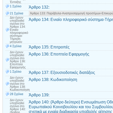
Ένταξης
1 Σχόλιο
Άρθρο 132:
21 Σχόλια
Άρθρο 133: Παράβολα-Αναπροσαρμογή προστίμων-Επικυρώ
Δεν έχουν
Άρθρο 134: Ενιαίο πληροφορικό σύστημα-Τή
υποβληθεί
σχόλια
στο
Άρθρο 134:
Ενιαίο
πληροφορικό
σύστημα-
Τήρηση
μητρώου
4 Σχόλια
Άρθρο 135: Επιτροπές
Δεν έχουν
Άρθρο 136: Εποπτεία Εφαρμογής
υποβληθεί
σχόλια
στο
Άρθρο 136:
Εποπτεία
Εφαρμογής
1 Σχόλιο
Άρθρο 137: Εξουσιοδοτικές διατάξεις
Δεν έχουν
Άρθρο 138: Κωδικοποίηση
υποβληθεί
σχόλια
στο
Άρθρο 138:
Κωδικοποίηση
28 Σχόλια
Άρθρο 139:
Δεν έχουν
Άρθρο 140: (Άρθρο δεύτερο) Ενσωμάτωση Οδη
υποβληθεί
Ευρωπαϊκού Κοινοβουλίου και του Συμβουλίου
σχόλια
στο
Άρθρο 140:
σχετικά με ενιαία διαδικασία υποβολής αίτησης
(Άρθρο