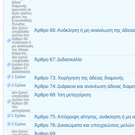
άδεια
διαμονής
ερευνητή σε
άλλο κράτος
μέλος της
Ευρωπαϊκής
Ένωσης
Δεν έχουν
Άρθρο 66: Ανάκληση ή μη ανανέωση της άδεια
υποβληθεί
σχόλια
στο
Άρθρο 66:
Ανάκληση ή
μη ανανέωση
της άδειας
διαμονής
Δεν έχουν
Άρθρο 67: Διδασκαλία
υποβληθεί
σχόλια
στο
Άρθρο 67:
Διδασκαλία
1 Σχόλιο
Άρθρο 73: Χορήγηση της άδειας διαμονής
2 Σχόλια
Άρθρο 74: Διάρκεια και ανανέωση άδειας διαμ
Δεν έχουν
Άρθρο 68: Ίση μεταχείριση
υποβληθεί
σχόλια
στο
Άρθρο 68:
Ίση
μεταχείριση
1 Σχόλιο
Άρθρο 75: Απόρριψη αίτησης, ανάκληση ή μη 
2 Σχόλια
Άρθρο 76: Δικαιώματα και υποχρεώσεις μελών 
Δεν έχουν
Άρθρο 69: