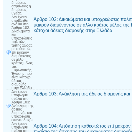
δημόσιας
ασφάλειας ή
δημόσιας
υγείας
Δεν έχουν
Άρθρο 102: Δικαιώματα και υποχρεώσεις πολιτ
υποβληθεί
μακρόν διαμένοντος σε άλλο κράτος μέλος τη
σχόλια
στο
Άρθρο 102:
κάτοχοι άδειας διαμονής στην Ελλάδα
Δικαιώματα
και
υποχρεώσεις
πολιτών
τρίτης χώρας
με καθεστώς
επί μακρόν
διαμένοντος
σε άλλο
κράτος μέλος
της
Ευρωπαϊκής
Ένωσης που
είναι κάτοχοι
άδειας
διαμονής
στην Ελλάδα
Δεν έχουν
Άρθρο 103: Ανάκληση της άδειας διαμονής κα
υποβληθεί
σχόλια
στο
Άρθρο 103:
Ανάκληση της
άδειας
διαμονής και
υποχρέωση
επανεισδοχής
Δεν έχουν
Άρθρο 104: Απόκτηση καθεστώτος επί μακρόν 
υποβληθεί
πλαίσιο της άσκησης του δικαιώματος διαμονή
σχόλια
στο