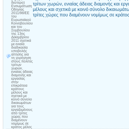
δεύτερο)
τρίτων χωρών, ενιαίας άδειας διαμονής και εργ
Ενσωμάτωση
μέλους και σχετικά με κοινό σύνολο δικαιωμάτ
Οδηγίας
2011/98/ΕΕ
τρίτες χώρες που διαμένουν νομίμως σε κράτο
του
Ευρωπαϊκού
Κοινοβουλίου
και του
Συμβουλίου
της 13ης
Δεκεμβρίου
2011 σχετικά
με ενιαία
διαδικασία
υποβολής
αίτησης για
τη χορήγηση
στους πολίτες
τρίτων
χωρών,
ενιαίας άδειας
διαμονής και
εργασίας
στην
επικράτεια
κράτους
μέλους και
σχετικά με
κοινό σύνολο
δικαιωμάτων
για τους
εργαζομένους
από τρίτες
χώρες που
διαμένουν
νομίμως σε
κράτος μέλος