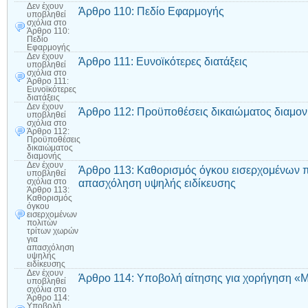
Δεν έχουν
Άρθρο 110: Πεδίο Εφαρμογής
υποβληθεί
σχόλια
στο
Άρθρο 110:
Πεδίο
Εφαρμογής
Δεν έχουν
Άρθρο 111: Ευνοϊκότερες διατάξεις
υποβληθεί
σχόλια
στο
Άρθρο 111:
Ευνοϊκότερες
διατάξεις
Δεν έχουν
Άρθρο 112: Προϋποθέσεις δικαιώματος διαμο
υποβληθεί
σχόλια
στο
Άρθρο 112:
Προϋποθέσεις
δικαιώματος
διαμονής
Δεν έχουν
Άρθρο 113: Καθορισμός όγκου εισερχομένων π
υποβληθεί
απασχόληση υψηλής ειδίκευσης
σχόλια
στο
Άρθρο 113:
Καθορισμός
όγκου
εισερχομένων
πολιτών
τρίτων χωρών
για
απασχόληση
υψηλής
ειδίκευσης
Δεν έχουν
Άρθρο 114: Υποβολή αίτησης για χορήγηση «Μ
υποβληθεί
σχόλια
στο
Άρθρο 114:
Υποβολή