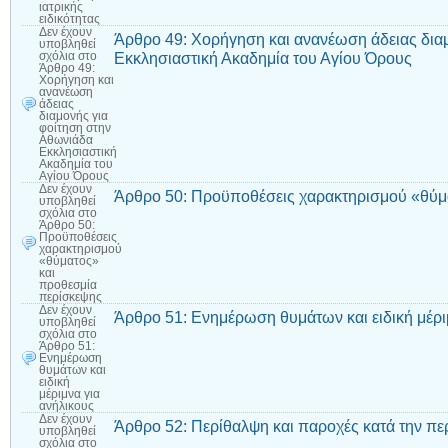
ιατρικής
ειδικότητας
Δεν έχουν
Άρθρο 49: Χορήγηση και ανανέωση άδειας δια
υποβληθεί
Εκκλησιαστική Ακαδημία του Αγίου Όρους
σχόλια
στο
Άρθρο 49:
Χορήγηση και
ανανέωση
άδειας
διαμονής για
φοίτηση στην
Αθωνιάδα
Εκκλησιαστική
Ακαδημία του
Αγίου Όρους
Δεν έχουν
Άρθρο 50: Προϋποθέσεις χαρακτηρισμού «θύμ
υποβληθεί
σχόλια
στο
Άρθρο 50:
Προϋποθέσεις
χαρακτηρισμού
«θύματος»
και
προθεσμία
περίσκεψης
Δεν έχουν
Άρθρο 51: Ενημέρωση θυμάτων και ειδική μέρι
υποβληθεί
σχόλια
στο
Άρθρο 51:
Ενημέρωση
θυμάτων και
ειδική
μέριμνα για
ανήλικους
Δεν έχουν
Άρθρο 52: Περίθαλψη και παροχές κατά την πε
υποβληθεί
σχόλια
στο