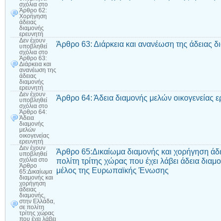
σχόλια
στο
Άρθρο 62:
Χορήγηση
άδειας
διαμονής
ερευνητή
Δεν έχουν
Άρθρο 63: Διάρκεια και ανανέωση της άδειας δ
υποβληθεί
σχόλια
στο
Άρθρο 63:
Διάρκεια και
ανανέωση της
άδειας
διαμονής
ερευνητή
Δεν έχουν
Άρθρο 64: Άδεια διαμονής μελών οικογενείας ε
υποβληθεί
σχόλια
στο
Άρθρο 64:
Άδεια
διαμονής
μελών
οικογενείας
ερευνητή
Δεν έχουν
Άρθρο 65:Δικαίωμα διαμονής και χορήγηση άδε
υποβληθεί
πολίτη τρίτης χώρας που έχει λάβει άδεια διαμ
σχόλια
στο
Άρθρο
μέλος της Ευρωπαϊκής Ένωσης
65:Δικαίωμα
διαμονής και
χορήγηση
άδειας
διαμονής,
στην Ελλάδα,
σε πολίτη
τρίτης χώρας
που έχει λάβει