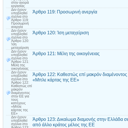
στην αγορά
εργασίας
Δεν έχουν
Άρθρο 119: Προσωρινή ανεργία
υποβληθεί
σχόλια
στο
Άρθρο 119:
Προσωρινή
ανεργία
Δεν έχουν
Άρθρο 120: Ίση μεταχείριση
υποβληθεί
σχόλια
στο
Άρθρο 120:
Ίση
μεταχείριση
Δεν έχουν
Άρθρο 121: Μέλη της οικογένειας
υποβληθεί
σχόλια
στο
Άρθρο 121:
Μέλη της
οικογένειας
Δεν έχουν
Άρθρο 122: Καθεστώς επί μακρόν διαμένοντος 
υποβληθεί
«Μπλε κάρτας της ΕΕ»
σχόλια
στο
Άρθρο 122:
Καθεστώς επί
μακρόν
διαμένοντος
στην ΕΕ για
τους
κατόχους
«Μπλε
κάρτας της
ΕΕ»
Δεν έχουν
Άρθρο 123: Δικαίωμα διαμονής στην Ελλάδα σ
υποβληθεί
από άλλο κράτος μέλος της ΕΕ
σχόλια
στο
Άρθρο 123: