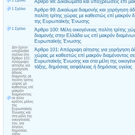
1 Σχόλιο
Άρθρο 98: Δικαιώματα και υποχρεώσεις επί μα
1 Σχόλιο
Άρθρο 99: Δικαίωμα διαμονής και χορήγηση άδ
πολίτη τρίτης χώρας με καθεστώς επί μακρόν δ
της Ευρωπαϊκής Ένωσης
1 Σχόλιο
Άρθρο 100: Μέλη οικογένειας πολίτη τρίτης χώ
διαμονής στην Ελλάδα ως επί μακρόν διαμένων
Ευρωπαϊκής Ένωσης
Δεν έχουν
Άρθρο 101: Απόρριψη αίτησης για χορήγηση άδε
υποβληθεί
χώρας με καθεστώς επί μακρόν διαμένοντος σε
σχόλια
στο
Άρθρο 101:
Ευρωπαϊκής Ένωσης και στα μέλη της οικογένε
Απόρριψη
αίτησης για
τάξης, δημόσιας ασφάλειας ή δημόσιας υγείας
χορήγηση
άδειας
διαμονής σε
πολίτη τρίτης
χώρας με
καθεστώς επί
μακρόν
διαμένοντος
σε άλλο
κράτος μέλος
της
Ευρωπαϊκής
Ένωσης και
στα μέλη της
οικογένειάς
του, για
λόγους
δημόσιας
τάξης,