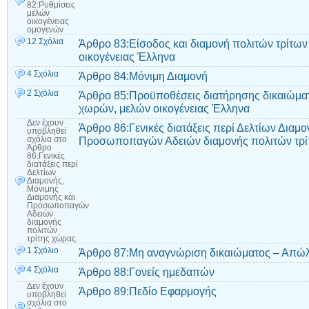
82:Ρυθμίσεις
μελών
οικογένειας
ομογενών
12 Σχόλια
Άρθρο 83:Είσοδος και διαμονή πολιτών τρίτων
οικογένειας Έλληνα
4 Σχόλια
Άρθρο 84:Μόνιμη Διαμονή
2 Σχόλια
Άρθρο 85:Προϋποθέσεις διατήρησης δικαιώματ
χωρών, μελών οικογένειας Έλληνα
Δεν έχουν
Άρθρο 86:Γενικές διατάξεις περί Δελτίων Διαμο
υποβληθεί
Προσωποπαγών Αδειών διαμονής πολιτών τρί
σχόλια
στο
Άρθρο
86:Γενικές
διατάξεις περί
Δελτίων
Διαμονής,
Μόνιμης
Διαμονής και
Προσωποπαγών
Αδειών
διαμονής
πολιτών
τρίτης χώρας.
1 Σχόλιο
Άρθρο 87:Μη αναγνώριση δικαιώματος – Απώλ
4 Σχόλια
Άρθρο 88:Γονείς ημεδαπών
Δεν έχουν
Άρθρο 89:Πεδίο Εφαρμογής
υποβληθεί
σχόλια
στο