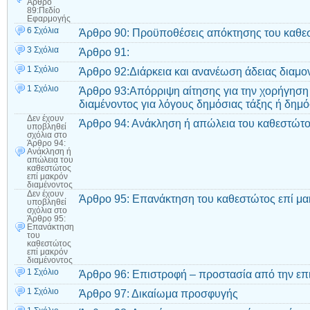
Άρθρο
89:Πεδίο
Εφαρμογής
6 Σχόλια
Άρθρο 90: Προϋποθέσεις απόκτησης του καθεσ
3 Σχόλια
Άρθρο 91:
1 Σχόλιο
Άρθρο 92:Διάρκεια και ανανέωση άδειας διαμο
1 Σχόλιο
Άρθρο 93:Απόρριψη αίτησης για την χορήγηση 
διαμένοντος για λόγους δημόσιας τάξης ή δημ
Δεν έχουν
Άρθρο 94: Ανάκληση ή απώλεια του καθεστώτο
υποβληθεί
σχόλια
στο
Άρθρο 94:
Ανάκληση ή
απώλεια του
καθεστώτος
επί μακρόν
διαμένοντος
Δεν έχουν
Άρθρο 95: Επανάκτηση του καθεστώτος επί μα
υποβληθεί
σχόλια
στο
Άρθρο 95:
Επανάκτηση
του
καθεστώτος
επί μακρόν
διαμένοντος
1 Σχόλιο
Άρθρο 96: Επιστροφή – προστασία από την επ
1 Σχόλιο
Άρθρο 97: Δικαίωμα προσφυγής