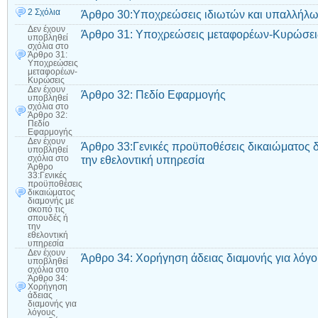
2 Σχόλια
Άρθρο 30:Υποχρεώσεις ιδιωτών και υπαλλήλ
Δεν έχουν
Άρθρο 31: Υποχρεώσεις μεταφορέων-Κυρώσει
υποβληθεί
σχόλια
στο
Άρθρο 31:
Υποχρεώσεις
μεταφορέων-
Κυρώσεις
Δεν έχουν
Άρθρο 32: Πεδίο Εφαρμογής
υποβληθεί
σχόλια
στο
Άρθρο 32:
Πεδίο
Εφαρμογής
Δεν έχουν
Άρθρο 33:Γενικές προϋποθέσεις δικαιώματος δ
υποβληθεί
την εθελοντική υπηρεσία
σχόλια
στο
Άρθρο
33:Γενικές
προϋποθέσεις
δικαιώματος
διαμονής με
σκοπό τις
σπουδές ή
την
εθελοντική
υπηρεσία
Δεν έχουν
Άρθρο 34: Χορήγηση άδειας διαμονής για λό
υποβληθεί
σχόλια
στο
Άρθρο 34:
Χορήγηση
άδειας
διαμονής για
λόγους