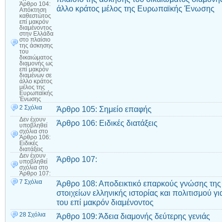
Άρθρο 104:
άλλο κράτος μέλος της Ευρωπαϊκής Ένωσης
Απόκτηση
καθεστώτος
επί μακρόν
διαμένοντος
στην Ελλάδα
στο πλαίσιο
της άσκησης
του
δικαιώματος
διαμονής ως
επί μακρόν
διαμένων σε
άλλο κράτος
μέλος της
Ευρωπαϊκής
Ένωσης
2 Σχόλια
Άρθρο 105: Σημείο επαφής
Δεν έχουν
Άρθρο 106: Ειδικές διατάξεις
υποβληθεί
σχόλια
στο
Άρθρο 106:
Ειδικές
διατάξεις
Δεν έχουν
Άρθρο 107:
υποβληθεί
σχόλια
στο
Άρθρο 107:
7 Σχόλια
Άρθρο 108: Αποδεικτικό επαρκούς γνώσης της
στοιχείων ελληνικής ιστορίας και πολιτισμού 
του επί μακρόν διαμένοντος
28 Σχόλια
Άρθρο 109: Άδεια διαμονής δεύτερης γενιάς