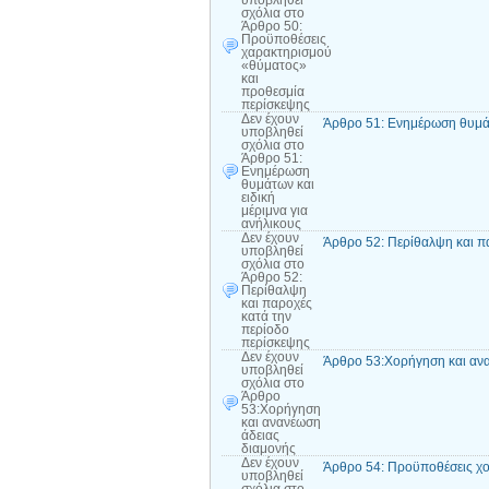
υποβληθεί
σχόλια
στο
Άρθρο 50:
Προϋποθέσεις
χαρακτηρισμού
«θύματος»
και
προθεσμία
περίσκεψης
Δεν έχουν
Άρθρο 51: Ενημέρωση θυμάτω
υποβληθεί
σχόλια
στο
Άρθρο 51:
Ενημέρωση
θυμάτων και
ειδική
μέριμνα για
ανήλικους
Δεν έχουν
Άρθρο 52: Περίθαλψη και π
υποβληθεί
σχόλια
στο
Άρθρο 52:
Περίθαλψη
και παροχές
κατά την
περίοδο
περίσκεψης
Δεν έχουν
Άρθρο 53:Χορήγηση και ανα
υποβληθεί
σχόλια
στο
Άρθρο
53:Χορήγηση
και ανανέωση
άδειας
διαμονής
Δεν έχουν
Άρθρο 54: Προϋποθέσεις χο
υποβληθεί