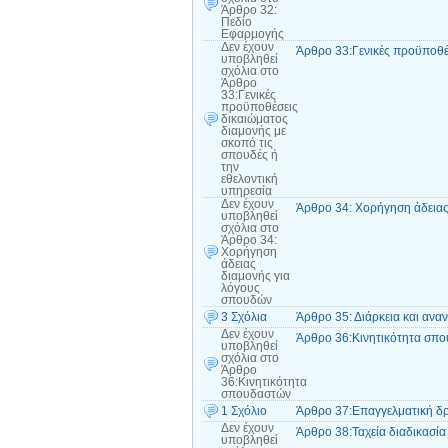
Άρθρο 32:
Πεδίο
Εφαρμογής
Δεν έχουν
Άρθρο 33:Γενικές προϋποθέσ
υποβληθεί
σχόλια
στο
Άρθρο
33:Γενικές
προϋποθέσεις
δικαιώματος
διαμονής με
σκοπό τις
σπουδές ή
την
εθελοντική
υπηρεσία
Δεν έχουν
Άρθρο 34: Χορήγηση άδειας
υποβληθεί
σχόλια
στο
Άρθρο 34:
Χορήγηση
άδειας
διαμονής για
λόγους
σπουδών
3 Σχόλια
Άρθρο 35: Διάρκεια και ανα
Δεν έχουν
Άρθρο 36:Κινητικότητα σπ
υποβληθεί
σχόλια
στο
Άρθρο
36:Κινητικότητα
σπουδαστών
1 Σχόλιο
Άρθρο 37:Επαγγελματική δ
Δεν έχουν
Άρθρο 38:Ταχεία διαδικασί
υποβληθεί