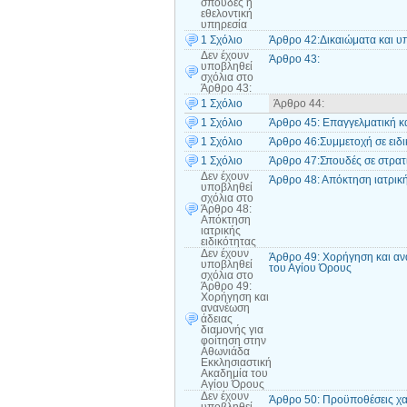
σπουδές ή
εθελοντική
υπηρεσία
1 Σχόλιο
Άρθρο 42:Δικαιώματα και υ
Δεν έχουν
Άρθρο 43:
υποβληθεί
σχόλια
στο
Άρθρο 43:
1 Σχόλιο
Άρθρο 44:
1 Σχόλιο
Άρθρο 45: Επαγγελματική κ
1 Σχόλιο
Άρθρο 46:Συμμετοχή σε ειδ
1 Σχόλιο
Άρθρο 47:Σπουδές σε στρατι
Δεν έχουν
Άρθρο 48: Απόκτηση ιατρική
υποβληθεί
σχόλια
στο
Άρθρο 48:
Απόκτηση
ιατρικής
ειδικότητας
Δεν έχουν
Άρθρο 49: Χορήγηση και αν
υποβληθεί
του Αγίου Όρους
σχόλια
στο
Άρθρο 49:
Χορήγηση και
ανανέωση
άδειας
διαμονής για
φοίτηση στην
Αθωνιάδα
Εκκλησιαστική
Ακαδημία του
Αγίου Όρους
Δεν έχουν
Άρθρο 50: Προϋποθέσεις χ