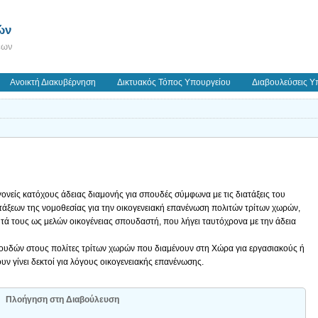
ών
εων
Ανοικτή Διακυβέρνηση
Δικτυακός Τόπος Υπουργείου
Διαβουλεύσεις Υ
γονείς κατόχους άδειας διαμονής για σπουδές σύμφωνα με τις διατάξεις του
άξεων της νομοθεσίας για την οικογενειακή επανένωση πολιτών τρίτων χωρών,
τητά τους ως μελών οικογένειας σπουδαστή, που λήγει ταυτόχρονα με την άδεια
σπουδών στους πολίτες τρίτων χωρών που διαμένουν στη Χώρα για εργασιακούς ή
υν γίνει δεκτοί για λόγους οικογενειακής επανένωσης.
Πλοήγηση στη Διαβούλευση