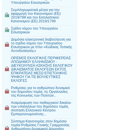
Υπουργείου Εσωτερικών
Συμπληρωματικά μέτρα για την
εφαρμογή του Κανονισμού (ΕΕ)
2019/788 και του Εκτελεστικού
Κανονισμού (ΕΕ) 2019/1799
Σχέδιο νόμου του Υπουργείου
Εσωτερικών
Δημόσια ηλεκτρονική διαβούλευση για
το σχέδιο νόμου του Υπουργείου
Εσωτερικών με τίτλο «Κώδικας Τοπικής
Αυτοδιοίκησης»
ΟΡΙΣΜΟΣ ΕΚΛΟΓΙΚΗΣ ΠΕΡΙΦΕΡΕΙΑΣ
ΑΠΟΔΗΜΟΥ ΕΛΛΗΝΙΣΜΟΥ -
ΔΙΕΥΚΟΛΥΝΣΗ ΑΣΚΗΣΗΣ ΕΚΛΟΓΙΚΟΥ
ΔΙΚΑΙΩΜΑΤΟΣ ΕΚΛΟΓΕΩΝ ΕΚΤΟΣ
ΕΠΙΚΡΑΤΕΙΑΣ ΜΕΣΩ ΕΠΙΣΤΟΛΙΚΗΣ
ΨΗΦΟΥ ΓΙΑ ΤΙΣ ΒΟΥΛΕΥΤΙΚΕΣ
ΕΚΛΟΓΕΣ
Ρυθμίσεις για το ανθρώπινο δυναμικό
του δημοσίου τομέα, τις Οργανώσεις
της Κοινωνίας των Πολιτών...
Αναμόρφωση του πειθαρχικού δικαίου
των υπαλλήλων του δημόσιου τομέα,
σύσταση Ελληνικού Κέντρου
Εμπειρογνωμοσύνης...
Σύστημα Καινοτομίας στον δημόσιο
τομέα-Ρυθμίσεις Γενικής Γραμματείας
Ανθρωπίνου Δυναμικού Δημοσίου