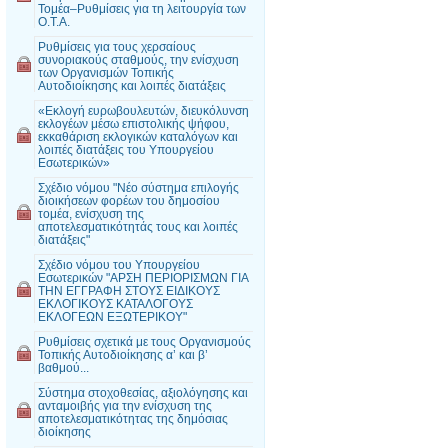
Τομέα–Ρυθμίσεις για τη λειτουργία των
Ο.Τ.Α.
Ρυθμίσεις για τους χερσαίους
συνοριακούς σταθμούς, την ενίσχυση
των Οργανισμών Τοπικής
Αυτοδιοίκησης και λοιπές διατάξεις
«Εκλογή ευρωβουλευτών, διευκόλυνση
εκλογέων μέσω επιστολικής ψήφου,
εκκαθάριση εκλογικών καταλόγων και
λοιπές διατάξεις του Υπουργείου
Εσωτερικών»
Σχέδιο νόμου "Νέο σύστημα επιλογής
διοικήσεων φορέων του δημοσίου
τομέα, ενίσχυση της
αποτελεσματικότητάς τους και λοιπές
διατάξεις"
Σχέδιο νόμου του Υπουργείου
Εσωτερικών "ΑΡΣΗ ΠΕΡΙΟΡΙΣΜΩΝ ΓΙΑ
ΤΗΝ ΕΓΓΡΑΦΗ ΣΤΟΥΣ ΕΙΔΙΚΟΥΣ
ΕΚΛΟΓΙΚΟΥΣ ΚΑΤΑΛΟΓΟΥΣ
ΕΚΛΟΓΕΩΝ ΕΞΩΤΕΡΙΚΟΥ"
Ρυθμίσεις σχετικά με τους Οργανισμούς
Τοπικής Αυτοδιοίκησης α’ και β’
βαθμού...
Σύστημα στοχοθεσίας, αξιολόγησης και
ανταμοιβής για την ενίσχυση της
αποτελεσματικότητας της δημόσιας
διοίκησης