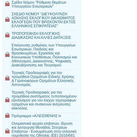
Σχέδιο Νόμου "Ρύθμιση Θεμάτων
Υπουργείου Εσωτερικών"
ΣΧΕΔΙΟ ΝΟΜΟΥ "ΔΙΕΥΚΟΛΥΝΣΗ
ΑΣΚΗΣΗΣ ΕΚΛΟΓΙΚΟΥ ΔΙΚΑΙΩΜΑΤΟΣ
ΕΚΛΟΓΕΩΝ ΠΟΥ ΒΡΙΣΚΟΝΤΑΙ ΕΚΤΟΣ
ΕΛΛΗΝΙΚΗΣ ΕΠΙΚΡΑΤΕΙΑΣ"
ΤΡΟΠΟΠΟΙΗΣΗ ΕΚΛΟΓΙΚΗΣ
ΔΙΑΔΙΚΑΣΙΑΣ ΚΑΙ ΑΛΛΕΣ ΔΙΑΤΑΞΕΙΣ
Επείγουσες ρυθμίσεις των Υπουργείων
Εσωτερικών, Παιδείας και
Θρησκευμάτων, Εργασίας και
Κοινωνικών Υποθέσεων, Πολιτισμού και
Αθλητισμού, Δικαιοσύνης, Ψηφιακής
Διακυβέρνησης και Τουρισμού
Τεχνικές Προδιαγραφές για την
προμήθεια Οχημάτων Ειδικής Χρήσης
& Γερανοφόρων Οχημάτων Ελληνικής
Αστυνομίας
Τεχνικές Προδιαγραφές για την
προμήθεια συστήματος τυποποιημένου
εξοπλισμού για τον έλεγχο ταχογράφων
οχημάτων και συσκευών ανίχνευσης
αλκοόλης
Πρόγραμμα «ΚΛΕΙΣΘΕΝΗΣ Ι»
Ονομαστικά αρχεία επιβατών, ίδρυση
και λειτουργία Μονάδας Στοιχείων
Επιβατών - Ενσωμάτωση στην ελληνική
νομοθεσία της Οδηγίας (EE) 2016/681