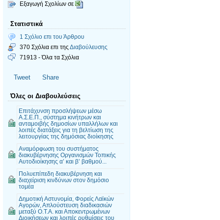
Εξαγωγή Σχολίων σε
Στατιστικά
1 Σχόλιο επι του Άρθρου
370 Σχόλια επι της
Διαβούλευσης
71913 - Όλα τα Σχόλια
Tweet
Share
Όλες οι Διαβουλεύσεις
Επιτάχυνση προσλήψεων μέσω
Α.Σ.Ε.Π., σύστημα κινήτρων και
ανταμοιβής δημοσίων υπαλλήλων και
λοιπές διατάξεις για τη βελτίωση της
λειτουργίας της δημόσιας διοίκησης
Αναμόρφωση του συστήματος
διακυβέρνησης Οργανισμών Τοπικής
Αυτοδιοίκησης α’ και β’ βαθμού...
Πολυεπίπεδη διακυβέρνηση και
διαχείριση κινδύνων στον δημόσιο
τομέα
Δημοτική Αστυνομία, Φορείς Λαϊκών
Αγορών, Απλούστευση διαδικασιών
μεταξύ Ο.Τ.Α. και Αποκεντρωμένων
Διοικήσεων και λοιπές ρυθμίσεις του