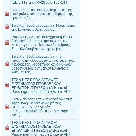
(EE L 119 της 4/5/2016 σ.132-149
Προώθηση της ουσιαστικής ισότητας
των φύλων και την καταπολέμηση της
έμφυλης βίας
Τεχνικές Προδιαγραφές για Προμήθειες
της Ελληνικής Αστυνομίας
Ρυθμίσεις για τον εκσυγχρονισμό του
θεσμικού πλαισίου οργάνωσης και
λειτουργίας των Φορέων Διαχείρισης
Στερεών Αποβλήτων της χώρας
Τεχνικές Προδιαγραφές για την
προμήθεια συσσωρευτών αυτοκινήτων,
λεωφορείων, φορτηγών και δίκυκλων
μοτοσικλετών οχημάτων Ελληνικής
Αστυνομίας
ΤΕΧΝΙΚΕΣ ΠΡΟΔΙΑΓΡΑΦΕΣ
ΣΥΣΤΗΜΑΤΟΣ ΠΡΟΕΛΕΓΧΟΥ
ΕΠΙΒΑΤΩΝ ΠΤΗΣΕΩΝ (Advanced
Passenger Information System- API)
Ενσωμάτωση νέων δυνατοτήτων στην
εφαρμογή Γενικές Αναζητήσεις
SCHENGEN 2ης γενιάς
(Πληροφοριακό Σύστημα Schengen II-
SISII)
ΤΕΧΝΙΚΕΣ ΠΡΟΔΙΑΓΡΑΦΕΣ
ΣΥΣΤΗΜΑΤΟΣ ΠΡΟΕΛΕΓΧΟΥ
ΕΠΙΒΑΤΩΝ ΠΤΗΣΕΩΝ (Advanced
Passenger Information System- API)