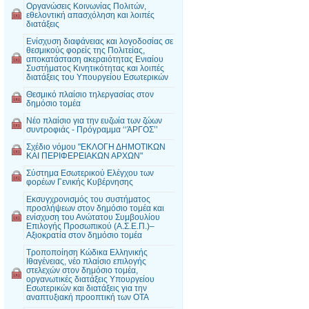
Οργανώσεις Κοινωνίας Πολιτών,
εθελοντική απασχόληση και λοιπές
διατάξεις
Ενίσχυση διαφάνειας και λογοδοσίας σε
θεσμικούς φορείς της Πολιτείας,
αποκατάσταση ακεραιότητας Ενιαίου
Συστήματος Κινητικότητας και λοιπές
διατάξεις του Υπουργείου Εσωτερικών
Θεσμικό πλαίσιο τηλεργασίας στον
δημόσιο τομέα
Νέο πλαίσιο για την ευζωία των ζώων
συντροφιάς - Πρόγραμμα ‘‘ΆΡΓΟΣ’’
Σχέδιο νόμου "ΕΚΛΟΓΗ ΔΗΜΟΤΙΚΩΝ
ΚΑΙ ΠΕΡΙΦΕΡΕΙΑΚΩΝ ΑΡΧΩΝ"
Σύστημα Εσωτερικού Ελέγχου των
φορέων Γενικής Κυβέρνησης
Εκσυγχρονισμός του συστήματος
προσλήψεων στον δημόσιο τομέα και
ενίσχυση του Ανώτατου Συμβουλίου
Επιλογής Προσωπικού (Α.Σ.Ε.Π.)–
Αξιοκρατία στον δημόσιο τομέα
Τροποποίηση Κώδικα Ελληνικής
Ιθαγένειας, νέο πλαίσιο επιλογής
στελεχών στον δημόσιο τομέα,
οργανωτικές διατάξεις Υπουργείου
Εσωτερικών και διατάξεις για την
αναπτυξιακή προοπτική των ΟΤΑ