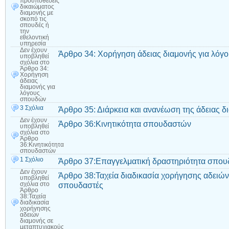
προϋποθέσεις
δικαιώματος
διαμονής με
σκοπό τις
σπουδές ή
την
εθελοντική
υπηρεσία
Δεν έχουν
Άρθρο 34: Χορήγηση άδειας διαμονής για λό
υποβληθεί
σχόλια
στο
Άρθρο 34:
Χορήγηση
άδειας
διαμονής για
λόγους
σπουδών
3 Σχόλια
Άρθρο 35: Διάρκεια και ανανέωση της άδειας 
Δεν έχουν
Άρθρο 36:Κινητικότητα σπουδαστών
υποβληθεί
σχόλια
στο
Άρθρο
36:Κινητικότητα
σπουδαστών
1 Σχόλιο
Άρθρο 37:Επαγγελματική δραστηριότητα σπο
Δεν έχουν
Άρθρο 38:Ταχεία διαδικασία χορήγησης αδειών
υποβληθεί
σπουδαστές
σχόλια
στο
Άρθρο
38:Ταχεία
διαδικασία
χορήγησης
αδειών
διαμονής σε
μεταπτυχιακούς