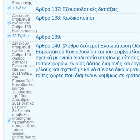
Εφαρμογής
1 Σχόλιο
Άρθρο 137: Εξουσιοδοτικές διατάξεις
Δεν έχουν
Άρθρο 138: Κωδικοποίηση
υποβληθεί
σχόλια
στο
Άρθρο 138:
Κωδικοποίηση
28 Σχόλια
Άρθρο 139:
Δεν έχουν
Άρθρο 140: (Άρθρο δεύτερο) Ενσωμάτωση Οδη
υποβληθεί
Ευρωπαϊκού Κοινοβουλίου και του Συμβουλίου
σχόλια
στο
Άρθρο 140:
σχετικά με ενιαία διαδικασία υποβολής αίτησης
(Άρθρο
δεύτερο)
τρίτων χωρών, ενιαίας άδειας διαμονής και εργ
Ενσωμάτωση
μέλους και σχετικά με κοινό σύνολο δικαιωμάτ
Οδηγίας
2011/98/ΕΕ
τρίτες χώρες που διαμένουν νομίμως σε κράτο
του
Ευρωπαϊκού
Κοινοβουλίου
και του
Συμβουλίου
της 13ης
Δεκεμβρίου
2011 σχετικά
με ενιαία
διαδικασία
υποβολής
αίτησης για
τη χορήγηση
στους πολίτες
τρίτων
χωρών,
ενιαίας άδειας