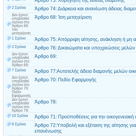
Άρθρο 73: Χορήγηση της άδειας διαμονής
2 Σχόλια
Άρθρο 74: Διάρκεια και ανανέωση άδειας διαμ
Δεν έχουν
Άρθρο 68: Ίση μεταχείριση
υποβληθεί
σχόλια
στο
Άρθρο 68:
Ίση
μεταχείριση
1 Σχόλιο
Άρθρο 75: Απόρριψη αίτησης, ανάκληση ή μη 
2 Σχόλια
Άρθρο 76: Δικαιώματα και υποχρεώσεις μελών 
Δεν έχουν
Άρθρο 69:
υποβληθεί
σχόλια
στο
Άρθρο 69:
7 Σχόλια
Άρθρο 77:Αυτοτελής άδεια διαμονής μελών οικ
Δεν έχουν
Άρθρο 70: Πεδίο Εφαρμογής
υποβληθεί
σχόλια
στο
Άρθρο 70:
Πεδίο
Εφαρμογής
Δεν έχουν
Άρθρο 78:
υποβληθεί
σχόλια
στο
Άρθρο 78:
10 Σχόλια
Άρθρο 71: Προϋποθέσεις για την οικογενειακ
8 Σχόλια
Άρθρο 72:Υποβολή και εξέταση της αίτησης για
επανένωσης