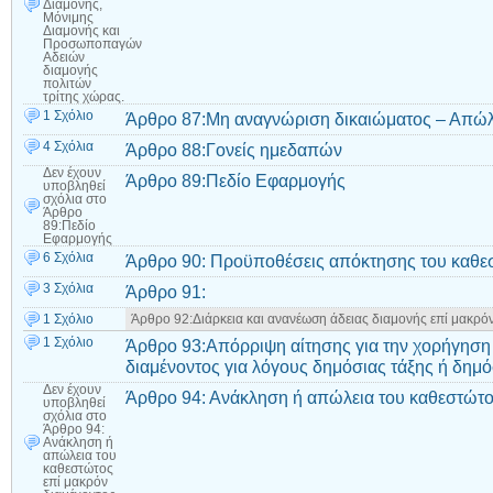
Διαμονής,
Μόνιμης
Διαμονής και
Προσωποπαγών
Αδειών
διαμονής
πολιτών
τρίτης χώρας.
1 Σχόλιο
Άρθρο 87:Μη αναγνώριση δικαιώματος – Απώλ
4 Σχόλια
Άρθρο 88:Γονείς ημεδαπών
Δεν έχουν
Άρθρο 89:Πεδίο Εφαρμογής
υποβληθεί
σχόλια
στο
Άρθρο
89:Πεδίο
Εφαρμογής
6 Σχόλια
Άρθρο 90: Προϋποθέσεις απόκτησης του καθεσ
3 Σχόλια
Άρθρο 91:
1 Σχόλιο
Άρθρο 92:Διάρκεια και ανανέωση άδειας διαμονής επί μακρό
1 Σχόλιο
Άρθρο 93:Απόρριψη αίτησης για την χορήγηση 
διαμένοντος για λόγους δημόσιας τάξης ή δημ
Δεν έχουν
Άρθρο 94: Ανάκληση ή απώλεια του καθεστώτο
υποβληθεί
σχόλια
στο
Άρθρο 94:
Ανάκληση ή
απώλεια του
καθεστώτος
επί μακρόν