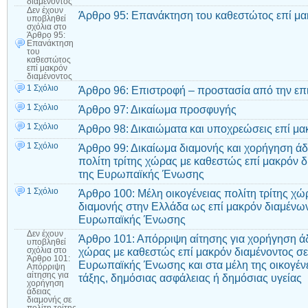
διαμένοντος
Δεν έχουν
Άρθρο 95: Επανάκτηση του καθεστώτος επί μα
υποβληθεί
σχόλια
στο
Άρθρο 95:
Επανάκτηση
του
καθεστώτος
επί μακρόν
διαμένοντος
1 Σχόλιο
Άρθρο 96: Επιστροφή – προστασία από την επ
1 Σχόλιο
Άρθρο 97: Δικαίωμα προσφυγής
1 Σχόλιο
Άρθρο 98: Δικαιώματα και υποχρεώσεις επί μα
1 Σχόλιο
Άρθρο 99: Δικαίωμα διαμονής και χορήγηση άδ
πολίτη τρίτης χώρας με καθεστώς επί μακρόν δ
της Ευρωπαϊκής Ένωσης
1 Σχόλιο
Άρθρο 100: Μέλη οικογένειας πολίτη τρίτης χώ
διαμονής στην Ελλάδα ως επί μακρόν διαμένων
Ευρωπαϊκής Ένωσης
Δεν έχουν
Άρθρο 101: Απόρριψη αίτησης για χορήγηση άδε
υποβληθεί
χώρας με καθεστώς επί μακρόν διαμένοντος σε
σχόλια
στο
Άρθρο 101:
Ευρωπαϊκής Ένωσης και στα μέλη της οικογένε
Απόρριψη
αίτησης για
τάξης, δημόσιας ασφάλειας ή δημόσιας υγείας
χορήγηση
άδειας
διαμονής σε