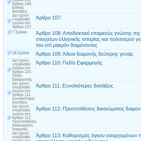
σχόλια
στο
Άρθρο 106:
Ειδικές
διατάξεις
Δεν έχουν
Άρθρο 107:
υποβληθεί
σχόλια
στο
Άρθρο 107:
7 Σχόλια
Άρθρο 108: Αποδεικτικό επαρκούς γνώσης της
στοιχείων ελληνικής ιστορίας και πολιτισμού 
του επί μακρόν διαμένοντος
28 Σχόλια
Άρθρο 109: Άδεια διαμονής δεύτερης γενιάς
Δεν έχουν
Άρθρο 110: Πεδίο Εφαρμογής
υποβληθεί
σχόλια
στο
Άρθρο 110:
Πεδίο
Εφαρμογής
Δεν έχουν
Άρθρο 111: Ευνοϊκότερες διατάξεις
υποβληθεί
σχόλια
στο
Άρθρο 111:
Ευνοϊκότερες
διατάξεις
Δεν έχουν
Άρθρο 112: Προϋποθέσεις δικαιώματος διαμο
υποβληθεί
σχόλια
στο
Άρθρο 112:
Προϋποθέσεις
δικαιώματος
διαμονής
Δεν έχουν
Άρθρο 113: Καθορισμός όγκου εισερχομένων π
υποβληθεί
σχόλια
στο