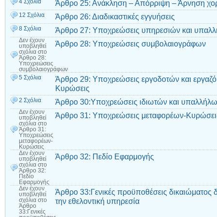
4 Σχόλια
Άρθρο 25: Ανάκληση – Απόρριψη – Άρνηση χο
12 Σχόλια
Άρθρο 26: Διαδικαστικές εγγυήσεις
8 Σχόλια
Άρθρο 27: Υποχρεώσεις υπηρεσιών και υπαλ
Δεν έχουν
Άρθρο 28: Υποχρεώσεις συμβολαιογράφων
υποβληθεί
σχόλια
στο
Άρθρο 28:
Υποχρεώσεις
συμβολαιογράφων
5 Σχόλια
Άρθρο 29: Υποχρεώσεις εργοδοτών και εργαζ
Κυρώσεις
2 Σχόλια
Άρθρο 30:Υποχρεώσεις ιδιωτών και υπαλλήλ
Δεν έχουν
Άρθρο 31: Υποχρεώσεις μεταφορέων-Κυρώσει
υποβληθεί
σχόλια
στο
Άρθρο 31:
Υποχρεώσεις
μεταφορέων-
Κυρώσεις
Δεν έχουν
Άρθρο 32: Πεδίο Εφαρμογής
υποβληθεί
σχόλια
στο
Άρθρο 32:
Πεδίο
Εφαρμογής
Δεν έχουν
Άρθρο 33:Γενικές προϋποθέσεις δικαιώματος δ
υποβληθεί
την εθελοντική υπηρεσία
σχόλια
στο
Άρθρο
33:Γενικές