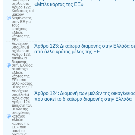
υποβληθεί
«Μπλε κάρτας της ΕΕ»
σχόλια
στο
Άρθρο 122:
Καθεστώς επί
μακρόν
διαμένοντος
στην ΕΕ για
τους
κατόχους
«Μπλε
κάρτας της
ΕΕ»
Δεν έχουν
Άρθρο 123: Δικαίωμα διαμονής στην Ελλάδα σ
υποβληθεί
από άλλο κράτος μέλος της ΕΕ
σχόλια
στο
Άρθρο 123:
Δικαίωμα
διαμονής
στην Ελλάδα
σε κάτοχο
«Μπλε
κάρτας της
ΕΕ» από
άλλο κράτος
μέλος της ΕΕ
Δεν έχουν
Άρθρο 124: Διαμονή των μελών της οικογένεια
υποβληθεί
που ασκεί το δικαίωμα διαμονής στην Ελλάδα
σχόλια
στο
Άρθρο 124:
Διαμονή των
μελών της
οικογένειας
κατόχου
«Μπλε
κάρτας της
ΕΕ» που
ασκεί το
δικαίωμα