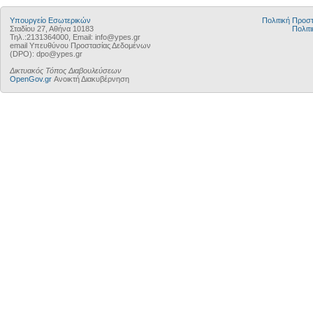
Υπουργείο Εσωτερικών
Πολιτική Προ
Σταδίου 27, Αθήνα 10183
Πολιτι
Τηλ.:2131364000, Email: info@ypes.gr
email Υπευθύνου Προστασίας Δεδομένων
(DPO): dpo@ypes.gr
Δικτυακός Τόπος Διαβουλεύσεων
OpenGov.gr
Ανοικτή Διακυβέρνηση