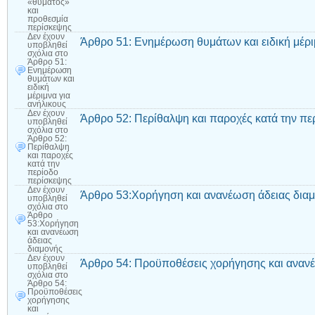
«θύματος»
και
προθεσμία
περίσκεψης
Δεν έχουν
Άρθρο 51: Ενημέρωση θυμάτων και ειδική μέρι
υποβληθεί
σχόλια
στο
Άρθρο 51:
Ενημέρωση
θυμάτων και
ειδική
μέριμνα για
ανήλικους
Δεν έχουν
Άρθρο 52: Περίθαλψη και παροχές κατά την πε
υποβληθεί
σχόλια
στο
Άρθρο 52:
Περίθαλψη
και παροχές
κατά την
περίοδο
περίσκεψης
Δεν έχουν
Άρθρο 53:Χορήγηση και ανανέωση άδειας δια
υποβληθεί
σχόλια
στο
Άρθρο
53:Χορήγηση
και ανανέωση
άδειας
διαμονής
Δεν έχουν
Άρθρο 54: Προϋποθέσεις χορήγησης και ανανέ
υποβληθεί
σχόλια
στο
Άρθρο 54:
Προϋποθέσεις
χορήγησης
και