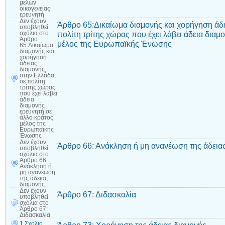
μελών
οικογενείας
ερευνητή
Δεν έχουν
Άρθρο 65:Δικαίωμα διαμονής και χορήγηση άδε
υποβληθεί
πολίτη τρίτης χώρας που έχει λάβει άδεια διαμ
σχόλια
στο
Άρθρο
μέλος της Ευρωπαϊκής Ένωσης
65:Δικαίωμα
διαμονής και
χορήγηση
άδειας
διαμονής,
στην Ελλάδα,
σε πολίτη
τρίτης χώρας
που έχει λάβει
άδεια
διαμονής
ερευνητή σε
άλλο κράτος
μέλος της
Ευρωπαϊκής
Ένωσης
Δεν έχουν
Άρθρο 66: Ανάκληση ή μη ανανέωση της άδεια
υποβληθεί
σχόλια
στο
Άρθρο 66:
Ανάκληση ή
μη ανανέωση
της άδειας
διαμονής
Δεν έχουν
Άρθρο 67: Διδασκαλία
υποβληθεί
σχόλια
στο
Άρθρο 67:
Διδασκαλία
1 Σχόλιο