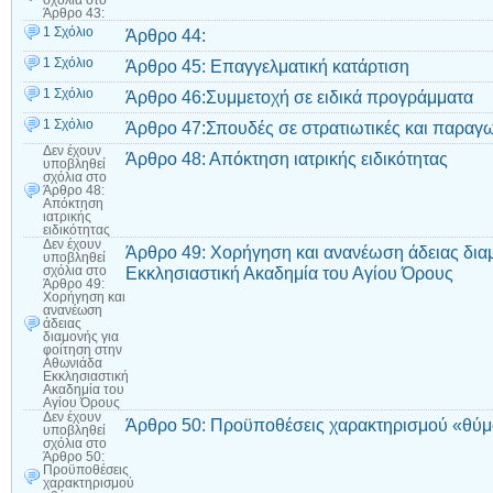
σχόλια
στο
Άρθρο 43:
1 Σχόλιο
Άρθρο 44:
1 Σχόλιο
Άρθρο 45: Επαγγελματική κατάρτιση
1 Σχόλιο
Άρθρο 46:Συμμετοχή σε ειδικά προγράμματα
1 Σχόλιο
Άρθρο 47:Σπουδές σε στρατιωτικές και παραγω
Δεν έχουν
Άρθρο 48: Απόκτηση ιατρικής ειδικότητας
υποβληθεί
σχόλια
στο
Άρθρο 48:
Απόκτηση
ιατρικής
ειδικότητας
Δεν έχουν
Άρθρο 49: Χορήγηση και ανανέωση άδειας δια
υποβληθεί
Εκκλησιαστική Ακαδημία του Αγίου Όρους
σχόλια
στο
Άρθρο 49:
Χορήγηση και
ανανέωση
άδειας
διαμονής για
φοίτηση στην
Αθωνιάδα
Εκκλησιαστική
Ακαδημία του
Αγίου Όρους
Δεν έχουν
Άρθρο 50: Προϋποθέσεις χαρακτηρισμού «θύμ
υποβληθεί
σχόλια
στο
Άρθρο 50:
Προϋποθέσεις
χαρακτηρισμού