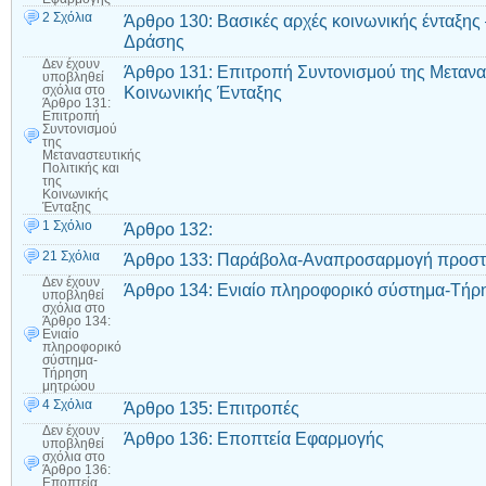
2 Σχόλια
Άρθρο 130: Βασικές αρχές κοινωνικής ένταξ
Δράσης
Δεν έχουν
Άρθρο 131: Επιτροπή Συντονισμού της Μετανασ
υποβληθεί
Κοινωνικής Ένταξης
σχόλια
στο
Άρθρο 131:
Επιτροπή
Συντονισμού
της
Μεταναστευτικής
Πολιτικής και
της
Κοινωνικής
Ένταξης
1 Σχόλιο
Άρθρο 132:
21 Σχόλια
Άρθρο 133: Παράβολα-Αναπροσαρμογή προστ
Δεν έχουν
Άρθρο 134: Ενιαίο πληροφορικό σύστημα-Τή
υποβληθεί
σχόλια
στο
Άρθρο 134:
Ενιαίο
πληροφορικό
σύστημα-
Τήρηση
μητρώου
4 Σχόλια
Άρθρο 135: Επιτροπές
Δεν έχουν
Άρθρο 136: Εποπτεία Εφαρμογής
υποβληθεί
σχόλια
στο
Άρθρο 136:
Εποπτεία