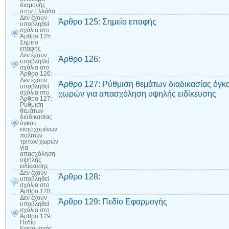
διαμονής
στην Ελλάδα
Δεν έχουν
Άρθρο 125: Σημείο επαφής
υποβληθεί
σχόλια
στο
Άρθρο 125:
Σημείο
επαφής
Δεν έχουν
Άρθρο 126:
υποβληθεί
σχόλια
στο
Άρθρο 126:
Δεν έχουν
Άρθρο 127: Ρύθμιση θεμάτων διαδικασίας όγκ
υποβληθεί
χωρών για απασχόληση υψηλής ειδίκευσης
σχόλια
στο
Άρθρο 127:
Ρύθμιση
θεμάτων
διαδικασίας
όγκου
εισερχομένων
πολιτών
τρίτων χωρών
για
απασχόληση
υψηλής
ειδίκευσης
Δεν έχουν
Άρθρο 128:
υποβληθεί
σχόλια
στο
Άρθρο 128:
Δεν έχουν
Άρθρο 129: Πεδίο Εφαρμογής
υποβληθεί
σχόλια
στο
Άρθρο 129:
Πεδίο
Εφαρμογής