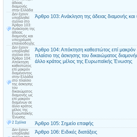
άδειας
διαμονής
στην Ελλάδα
Δεν έχουν
Άρθρο 103: Ανάκληση της άδειας διαμονής κα
υποβληθεί
σχόλια
στο
Άρθρο 103:
Ανάκληση της
άδειας
διαμονής και
υποχρέωση
επανεισδοχής
Δεν έχουν
Άρθρο 104: Απόκτηση καθεστώτος επί μακρόν 
υποβληθεί
πλαίσιο της άσκησης του δικαιώματος διαμονή
σχόλια
στο
Άρθρο 104:
άλλο κράτος μέλος της Ευρωπαϊκής Ένωσης
Απόκτηση
καθεστώτος
επί μακρόν
διαμένοντος
στην Ελλάδα
στο πλαίσιο
της άσκησης
του
δικαιώματος
διαμονής ως
επί μακρόν
διαμένων σε
άλλο κράτος
μέλος της
Ευρωπαϊκής
Ένωσης
2 Σχόλια
Άρθρο 105: Σημείο επαφής
Δεν έχουν
Άρθρο 106: Ειδικές διατάξεις
υποβληθεί