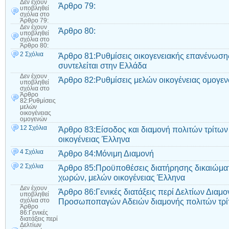
Δεν έχουν
Άρθρο 79:
υποβληθεί
σχόλια
στο
Άρθρο 79:
Δεν έχουν
Άρθρο 80:
υποβληθεί
σχόλια
στο
Άρθρο 80:
2 Σχόλια
Άρθρο 81:Ρυθμίσεις οικογενειακής επανένωσης
συντελείται στην Ελλάδα
Δεν έχουν
Άρθρο 82:Ρυθμίσεις μελών οικογένειας ομογε
υποβληθεί
σχόλια
στο
Άρθρο
82:Ρυθμίσεις
μελών
οικογένειας
ομογενών
12 Σχόλια
Άρθρο 83:Είσοδος και διαμονή πολιτών τρίτων
οικογένειας Έλληνα
4 Σχόλια
Άρθρο 84:Μόνιμη Διαμονή
2 Σχόλια
Άρθρο 85:Προϋποθέσεις διατήρησης δικαιώματ
χωρών, μελών οικογένειας Έλληνα
Δεν έχουν
Άρθρο 86:Γενικές διατάξεις περί Δελτίων Διαμο
υποβληθεί
Προσωποπαγών Αδειών διαμονής πολιτών τρί
σχόλια
στο
Άρθρο
86:Γενικές
διατάξεις περί
Δελτίων