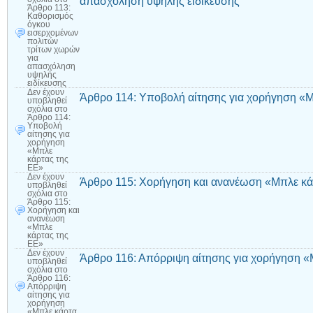
απασχόληση υψηλής ειδίκευσης
Άρθρο 113:
Καθορισμός
όγκου
εισερχομένων
πολιτών
τρίτων χωρών
για
απασχόληση
υψηλής
ειδίκευσης
Δεν έχουν
Άρθρο 114: Υποβολή αίτησης για χορήγηση «Μ
υποβληθεί
σχόλια
στο
Άρθρο 114:
Υποβολή
αίτησης για
χορήγηση
«Μπλε
κάρτας της
ΕΕ»
Δεν έχουν
Άρθρο 115: Χορήγηση και ανανέωση «Μπλε κά
υποβληθεί
σχόλια
στο
Άρθρο 115:
Χορήγηση και
ανανέωση
«Μπλε
κάρτας της
ΕΕ»
Δεν έχουν
Άρθρο 116: Απόρριψη αίτησης για χορήγηση «
υποβληθεί
σχόλια
στο
Άρθρο 116:
Απόρριψη
αίτησης για
χορήγηση
«Μπλε κάρτα