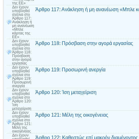
της ΕΕ»
Δεν έχουν
Άρθρο 117: Ανάκληση ή μη ανανέωση «Μπλε κ
υποβληθεί
σχόλια
στο
Άρθρο 117:
Ανάκληση ή
μη ανανέωση
«Μπλε
κάρτας της
ΕΕ»
Δεν έχουν
Άρθρο 118: Πρόσβαση στην αγορά εργασίας
υποβληθεί
σχόλια
στο
Άρθρο 118:
Πρόσβαση
στην αγορά
εργασίας
Δεν έχουν
Άρθρο 119: Προσωρινή ανεργία
υποβληθεί
σχόλια
στο
Άρθρο 119:
Προσωρινή
ανεργία
Δεν έχουν
Άρθρο 120: Ίση μεταχείριση
υποβληθεί
σχόλια
στο
Άρθρο 120:
Ίση
μεταχείριση
Δεν έχουν
Άρθρο 121: Μέλη της οικογένειας
υποβληθεί
σχόλια
στο
Άρθρο 121:
Μέλη της
οικογένειας
Δεν έχουν
Άρθρο 122: Καθεστώς επί μακρόν διαμένοντος 