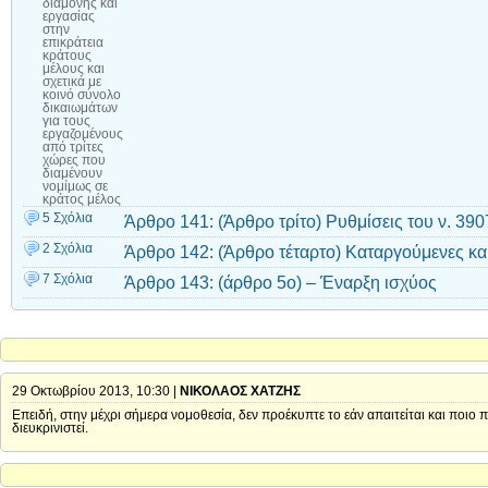
διαμονής και
εργασίας
στην
επικράτεια
κράτους
μέλους και
σχετικά με
κοινό σύνολο
δικαιωμάτων
για τους
εργαζομένους
από τρίτες
χώρες που
διαμένουν
νομίμως σε
κράτος μέλος
5 Σχόλια
Άρθρο 141: (Άρθρο τρίτο) Ρυθμίσεις του ν. 39
2 Σχόλια
Άρθρο 142: (Άρθρο τέταρτο) Καταργούμενες και
7 Σχόλια
Άρθρο 143: (άρθρο 5ο) – Έναρξη ισχύος
29 Οκτωβρίου 2013, 10:30 |
ΝΙΚΟΛΑΟΣ ΧΑΤΖΗΣ
Επειδή, στην μέχρι σήμερα νομοθεσία, δεν προέκυπτε το εάν απαιτείται και ποι
διευκρινιστεί.