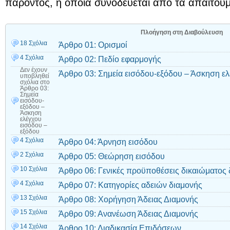
παρόντος, η οποία συνοδεύεται από τα απαιτούμ
Πλοήγηση στη Διαβούλευση
18 Σχόλια
Άρθρο 01: Ορισμοί
4 Σχόλια
Άρθρο 02: Πεδίο εφαρμογής
Δεν έχουν
Άρθρο 03: Σημεία εισόδου-εξόδου – Άσκηση ελ
υποβληθεί
σχόλια
στο
Άρθρο 03:
Σημεία
εισόδου-
εξόδου –
Άσκηση
ελέγχου
εισόδου –
εξόδου
4 Σχόλια
Άρθρο 04: Άρνηση εισόδου
2 Σχόλια
Άρθρο 05: Θεώρηση εισόδου
10 Σχόλια
Άρθρο 06: Γενικές προϋποθέσεις δικαιώματος 
4 Σχόλια
Άρθρο 07: Κατηγορίες αδειών διαμονής
13 Σχόλια
Άρθρο 08: Χορήγηση Άδειας Διαμονής
15 Σχόλια
Άρθρο 09: Ανανέωση Άδειας Διαμονής
14 Σχόλια
Άρθρο 10: Διαδικασία Επιδόσεων