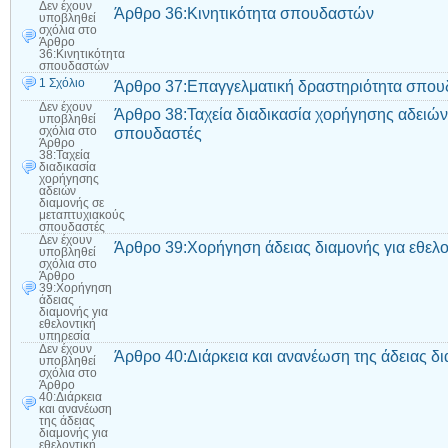
Δεν έχουν
Άρθρο 36:Κινητικότητα σπουδαστών
υποβληθεί
σχόλια
στο
Άρθρο
36:Κινητικότητα
σπουδαστών
1 Σχόλιο
Άρθρο 37:Επαγγελματική δραστηριότητα σπο
Δεν έχουν
Άρθρο 38:Ταχεία διαδικασία χορήγησης αδειών
υποβληθεί
σπουδαστές
σχόλια
στο
Άρθρο
38:Ταχεία
διαδικασία
χορήγησης
αδειών
διαμονής σε
μεταπτυχιακούς
σπουδαστές
Δεν έχουν
Άρθρο 39:Χορήγηση άδειας διαμονής για εθελο
υποβληθεί
σχόλια
στο
Άρθρο
39:Χορήγηση
άδειας
διαμονής για
εθελοντική
υπηρεσία
Δεν έχουν
Άρθρο 40:Διάρκεια και ανανέωση της άδειας δι
υποβληθεί
σχόλια
στο
Άρθρο
40:Διάρκεια
και ανανέωση
της άδειας
διαμονής για
εθελοντική