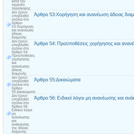
κατά την
περίοδο
περίσκεψης
Δεν έχουν
Άρθρο 53:Χορήγηση και ανανέωση άδειας δια
υποβληθεί
σχόλια
στο
Άρθρο
53:Χορήγηση
και ανανέωση
άδειας
διαμονής
Δεν έχουν
Άρθρο 54: Προϋποθέσεις χορήγησης και ανανέ
υποβληθεί
σχόλια
στο
Άρθρο 54:
Προϋποθέσεις
χορήγησης
και
ανανέωσης
άδειας
διαμονής
Δεν έχουν
Άρθρο 55:Δικαιώματα
υποβληθεί
σχόλια
στο
Άρθρο
55:Δικαιώματα
Δεν έχουν
Άρθρο 56: Ειδικοί λόγοι μη ανανέωσης και ανά
υποβληθεί
σχόλια
στο
Άρθρο 56:
Ειδικοί λόγοι
μη
ανανέωσης
και
ανάκλησης
της άδειας
διαμονής