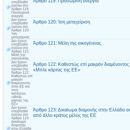
Άρθρο 119: Προσωρινή ανεργία
υποβληθεί
σχόλια
στο
Άρθρο 119:
Προσωρινή
ανεργία
Δεν έχουν
Άρθρο 120: Ίση μεταχείριση
υποβληθεί
σχόλια
στο
Άρθρο 120:
Ίση
μεταχείριση
Δεν έχουν
Άρθρο 121: Μέλη της οικογένειας
υποβληθεί
σχόλια
στο
Άρθρο 121:
Μέλη της
οικογένειας
Δεν έχουν
Άρθρο 122: Καθεστώς επί μακρόν διαμένοντος 
υποβληθεί
«Μπλε κάρτας της ΕΕ»
σχόλια
στο
Άρθρο 122:
Καθεστώς επί
μακρόν
διαμένοντος
στην ΕΕ για
τους
κατόχους
«Μπλε
κάρτας της
ΕΕ»
Δεν έχουν
Άρθρο 123: Δικαίωμα διαμονής στην Ελλάδα σ
υποβληθεί
από άλλο κράτος μέλος της ΕΕ
σχόλια
στο
Άρθρο 123:
Δικαίωμα
διαμονής
στην Ελλάδα