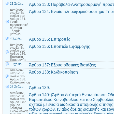
21 Σχόλια
Άρθρο 133: Παράβολα-Αναπροσαρμογή προστ
Δεν έχουν
Άρθρο 134: Ενιαίο πληροφορικό σύστημα-Τή
υποβληθεί
σχόλια
στο
Άρθρο 134:
Ενιαίο
πληροφορικό
σύστημα-
Τήρηση
μητρώου
4 Σχόλια
Άρθρο 135: Επιτροπές
Δεν έχουν
Άρθρο 136: Εποπτεία Εφαρμογής
υποβληθεί
σχόλια
στο
Άρθρο 136:
Εποπτεία
Εφαρμογής
1 Σχόλιο
Άρθρο 137: Εξουσιοδοτικές διατάξεις
Δεν έχουν
Άρθρο 138: Κωδικοποίηση
υποβληθεί
σχόλια
στο
Άρθρο 138:
Κωδικοποίηση
28 Σχόλια
Άρθρο 139:
Δεν έχουν
Άρθρο 140: (Άρθρο δεύτερο) Ενσωμάτωση Οδη
υποβληθεί
Ευρωπαϊκού Κοινοβουλίου και του Συμβουλίου
σχόλια
στο
Άρθρο 140:
σχετικά με ενιαία διαδικασία υποβολής αίτησης
(Άρθρο
δεύτερο)
τρίτων χωρών, ενιαίας άδειας διαμονής και εργ
Ενσωμάτωση