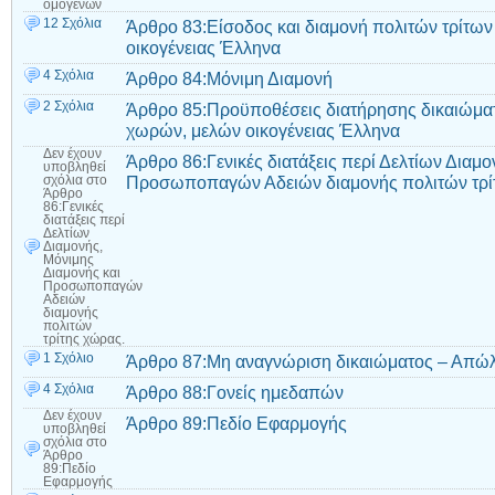
ομογενών
12 Σχόλια
Άρθρο 83:Είσοδος και διαμονή πολιτών τρίτων
οικογένειας Έλληνα
4 Σχόλια
Άρθρο 84:Μόνιμη Διαμονή
2 Σχόλια
Άρθρο 85:Προϋποθέσεις διατήρησης δικαιώματ
χωρών, μελών οικογένειας Έλληνα
Δεν έχουν
Άρθρο 86:Γενικές διατάξεις περί Δελτίων Διαμο
υποβληθεί
Προσωποπαγών Αδειών διαμονής πολιτών τρί
σχόλια
στο
Άρθρο
86:Γενικές
διατάξεις περί
Δελτίων
Διαμονής,
Μόνιμης
Διαμονής και
Προσωποπαγών
Αδειών
διαμονής
πολιτών
τρίτης χώρας.
1 Σχόλιο
Άρθρο 87:Μη αναγνώριση δικαιώματος – Απώλ
4 Σχόλια
Άρθρο 88:Γονείς ημεδαπών
Δεν έχουν
Άρθρο 89:Πεδίο Εφαρμογής
υποβληθεί
σχόλια
στο
Άρθρο
89:Πεδίο
Εφαρμογής