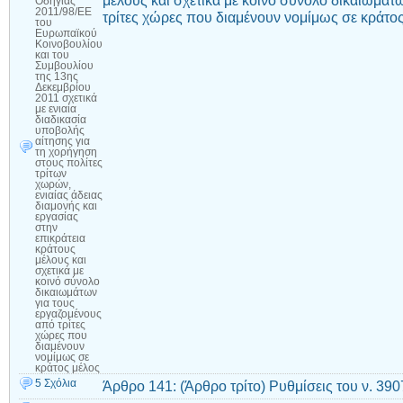
μέλους και σχετικά με κοινό σύνολο δικαιωμάτ
Οδηγίας
2011/98/ΕΕ
τρίτες χώρες που διαμένουν νομίμως σε κράτο
του
Ευρωπαϊκού
Κοινοβουλίου
και του
Συμβουλίου
της 13ης
Δεκεμβρίου
2011 σχετικά
με ενιαία
διαδικασία
υποβολής
αίτησης για
τη χορήγηση
στους πολίτες
τρίτων
χωρών,
ενιαίας άδειας
διαμονής και
εργασίας
στην
επικράτεια
κράτους
μέλους και
σχετικά με
κοινό σύνολο
δικαιωμάτων
για τους
εργαζομένους
από τρίτες
χώρες που
διαμένουν
νομίμως σε
κράτος μέλος
5 Σχόλια
Άρθρο 141: (Άρθρο τρίτο) Ρυθμίσεις του ν. 39