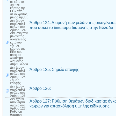
σε κάτοχο
«Μπλε
κάρτας της
ΕΕ» από
άλλο κράτος
μέλος της ΕΕ
Δεν έχουν
Άρθρο 124: Διαμονή των μελών της οικογένεια
υποβληθεί
που ασκεί το δικαίωμα διαμονής στην Ελλάδα
σχόλια
στο
Άρθρο 124:
Διαμονή των
μελών της
οικογένειας
κατόχου
«Μπλε
κάρτας της
ΕΕ» που
ασκεί το
δικαίωμα
διαμονής
στην Ελλάδα
Δεν έχουν
Άρθρο 125: Σημείο επαφής
υποβληθεί
σχόλια
στο
Άρθρο 125:
Σημείο
επαφής
Δεν έχουν
Άρθρο 126:
υποβληθεί
σχόλια
στο
Άρθρο 126:
Δεν έχουν
Άρθρο 127: Ρύθμιση θεμάτων διαδικασίας όγκ
υποβληθεί
χωρών για απασχόληση υψηλής ειδίκευσης
σχόλια
στο
Άρθρο 127:
Ρύθμιση
θεμάτων