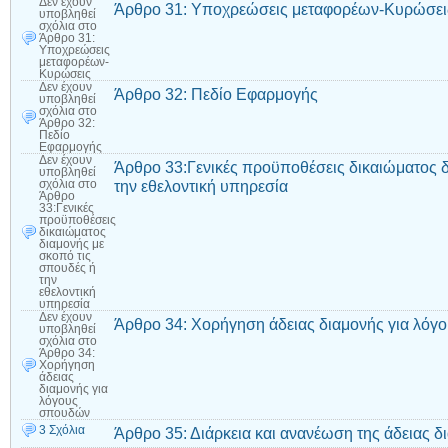
Δεν έχουν
Άρθρο 31: Υποχρεώσεις μεταφορέων-Κυρώσει
υποβληθεί
σχόλια
στο
Άρθρο 31:
Υποχρεώσεις
μεταφορέων-
Κυρώσεις
Δεν έχουν
Άρθρο 32: Πεδίο Εφαρμογής
υποβληθεί
σχόλια
στο
Άρθρο 32:
Πεδίο
Εφαρμογής
Δεν έχουν
Άρθρο 33:Γενικές προϋποθέσεις δικαιώματος δ
υποβληθεί
την εθελοντική υπηρεσία
σχόλια
στο
Άρθρο
33:Γενικές
προϋποθέσεις
δικαιώματος
διαμονής με
σκοπό τις
σπουδές ή
την
εθελοντική
υπηρεσία
Δεν έχουν
Άρθρο 34: Χορήγηση άδειας διαμονής για λό
υποβληθεί
σχόλια
στο
Άρθρο 34:
Χορήγηση
άδειας
διαμονής για
λόγους
σπουδών
3 Σχόλια
Άρθρο 35: Διάρκεια και ανανέωση της άδειας 