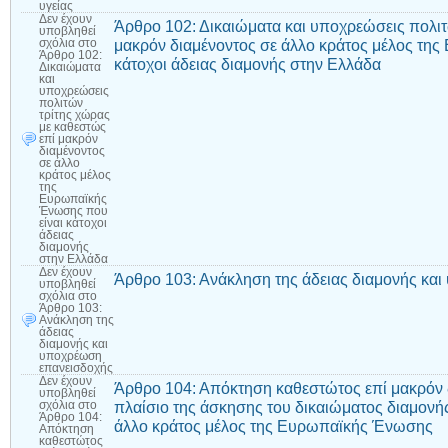
υγείας
Δεν έχουν
Άρθρο 102: Δικαιώματα και υποχρεώσεις πολιτ
υποβληθεί
μακρόν διαμένοντος σε άλλο κράτος μέλος τη
σχόλια
στο
Άρθρο 102:
κάτοχοι άδειας διαμονής στην Ελλάδα
Δικαιώματα
και
υποχρεώσεις
πολιτών
τρίτης χώρας
με καθεστώς
επί μακρόν
διαμένοντος
σε άλλο
κράτος μέλος
της
Ευρωπαϊκής
Ένωσης που
είναι κάτοχοι
άδειας
διαμονής
στην Ελλάδα
Δεν έχουν
Άρθρο 103: Ανάκληση της άδειας διαμονής κα
υποβληθεί
σχόλια
στο
Άρθρο 103:
Ανάκληση της
άδειας
διαμονής και
υποχρέωση
επανεισδοχής
Δεν έχουν
Άρθρο 104: Απόκτηση καθεστώτος επί μακρόν 
υποβληθεί
πλαίσιο της άσκησης του δικαιώματος διαμονή
σχόλια
στο
Άρθρο 104:
άλλο κράτος μέλος της Ευρωπαϊκής Ένωσης
Απόκτηση
καθεστώτος