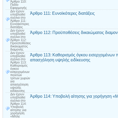
Άρθρο 110:
Πεδίο
Εφαρμογής
Δεν έχουν
Άρθρο 111: Ευνοϊκότερες διατάξεις
υποβληθεί
σχόλια
στο
Άρθρο 111:
Ευνοϊκότερες
διατάξεις
Δεν έχουν
Άρθρο 112: Προϋποθέσεις δικαιώματος διαμο
υποβληθεί
σχόλια
στο
Άρθρο 112:
Προϋποθέσεις
δικαιώματος
διαμονής
Δεν έχουν
Άρθρο 113: Καθορισμός όγκου εισερχομένων π
υποβληθεί
απασχόληση υψηλής ειδίκευσης
σχόλια
στο
Άρθρο 113:
Καθορισμός
όγκου
εισερχομένων
πολιτών
τρίτων χωρών
για
απασχόληση
υψηλής
ειδίκευσης
Δεν έχουν
Άρθρο 114: Υποβολή αίτησης για χορήγηση «Μ
υποβληθεί
σχόλια
στο
Άρθρο 114:
Υποβολή
αίτησης για
χορήγηση
«Μπλε