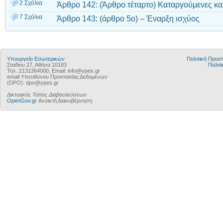
2 Σχόλια
Άρθρο 142: (Άρθρο τέταρτο) Καταργούμενες και
7 Σχόλια
Άρθρο 143: (άρθρο 5ο) – Έναρξη ισχύος
Υπουργείο Εσωτερικών
Πολιτική Προ
Σταδίου 27, Αθήνα 10183
Πολιτι
Τηλ.:2131364000, Email: info@ypes.gr
email Υπευθύνου Προστασίας Δεδομένων
(DPO): dpo@ypes.gr
Δικτυακός Τόπος Διαβουλεύσεων
OpenGov.gr
Ανοικτή Διακυβέρνηση