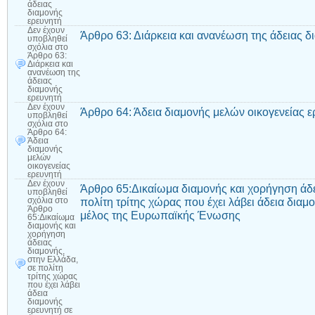
άδειας
διαμονής
ερευνητή
Δεν έχουν
Άρθρο 63: Διάρκεια και ανανέωση της άδειας δ
υποβληθεί
σχόλια
στο
Άρθρο 63:
Διάρκεια και
ανανέωση της
άδειας
διαμονής
ερευνητή
Δεν έχουν
Άρθρο 64: Άδεια διαμονής μελών οικογενείας ε
υποβληθεί
σχόλια
στο
Άρθρο 64:
Άδεια
διαμονής
μελών
οικογενείας
ερευνητή
Δεν έχουν
Άρθρο 65:Δικαίωμα διαμονής και χορήγηση άδε
υποβληθεί
πολίτη τρίτης χώρας που έχει λάβει άδεια διαμ
σχόλια
στο
Άρθρο
μέλος της Ευρωπαϊκής Ένωσης
65:Δικαίωμα
διαμονής και
χορήγηση
άδειας
διαμονής,
στην Ελλάδα,
σε πολίτη
τρίτης χώρας
που έχει λάβει
άδεια
διαμονής
ερευνητή σε