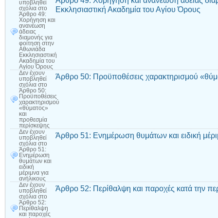
Άρθρο 49: Χορήγηση και ανανέωση άδειας δια
υποβληθεί
Εκκλησιαστική Ακαδημία του Αγίου Όρους
σχόλια
στο
Άρθρο 49:
Χορήγηση και
ανανέωση
άδειας
διαμονής για
φοίτηση στην
Αθωνιάδα
Εκκλησιαστική
Ακαδημία του
Αγίου Όρους
Δεν έχουν
Άρθρο 50: Προϋποθέσεις χαρακτηρισμού «θύμ
υποβληθεί
σχόλια
στο
Άρθρο 50:
Προϋποθέσεις
χαρακτηρισμού
«θύματος»
και
προθεσμία
περίσκεψης
Δεν έχουν
Άρθρο 51: Ενημέρωση θυμάτων και ειδική μέρι
υποβληθεί
σχόλια
στο
Άρθρο 51:
Ενημέρωση
θυμάτων και
ειδική
μέριμνα για
ανήλικους
Δεν έχουν
Άρθρο 52: Περίθαλψη και παροχές κατά την πε
υποβληθεί
σχόλια
στο
Άρθρο 52:
Περίθαλψη
και παροχές