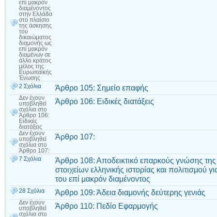
επί μακρόν
διαμένοντος
στην Ελλάδα
στο πλαίσιο
της άσκησης
του
δικαιώματος
διαμονής ως
επί μακρόν
διαμένων σε
άλλο κράτος
μέλος της
Ευρωπαϊκής
Ένωσης
2 Σχόλια
Άρθρο 105: Σημείο επαφής
Δεν έχουν
Άρθρο 106: Ειδικές διατάξεις
υποβληθεί
σχόλια
στο
Άρθρο 106:
Ειδικές
διατάξεις
Δεν έχουν
Άρθρο 107:
υποβληθεί
σχόλια
στο
Άρθρο 107:
7 Σχόλια
Άρθρο 108: Αποδεικτικό επαρκούς γνώσης της
στοιχείων ελληνικής ιστορίας και πολιτισμού 
του επί μακρόν διαμένοντος
28 Σχόλια
Άρθρο 109: Άδεια διαμονής δεύτερης γενιάς
Δεν έχουν
Άρθρο 110: Πεδίο Εφαρμογής
υποβληθεί
σχόλια
στο