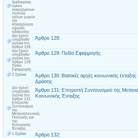
διαδικασίας
όγκου
εισερχομένων
πολιτών
τρίτων χωρών
για
απασχόληση
υψηλής
ειδίκευσης
Δεν έχουν
Άρθρο 128:
υποβληθεί
σχόλια
στο
Άρθρο 128:
Δεν έχουν
Άρθρο 129: Πεδίο Εφαρμογής
υποβληθεί
σχόλια
στο
Άρθρο 129:
Πεδίο
Εφαρμογής
2 Σχόλια
Άρθρο 130: Βασικές αρχές κοινωνικής ένταξ
Δράσης
Δεν έχουν
Άρθρο 131: Επιτροπή Συντονισμού της Μετανασ
υποβληθεί
Κοινωνικής Ένταξης
σχόλια
στο
Άρθρο 131:
Επιτροπή
Συντονισμού
της
Μεταναστευτικής
Πολιτικής και
της
Κοινωνικής
Ένταξης
1 Σχόλιο
Άρθρο 132: