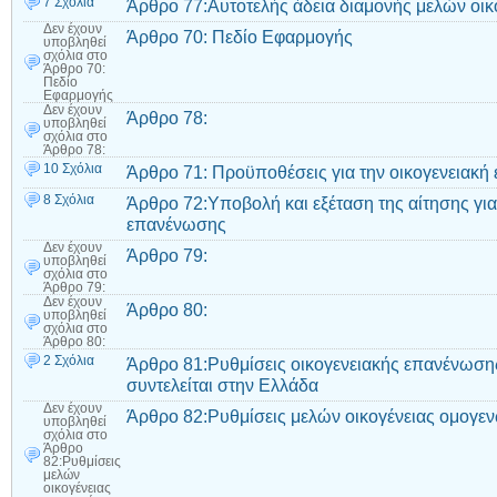
7 Σχόλια
Άρθρο 77:Αυτοτελής άδεια διαμονής μελών οικ
Δεν έχουν
Άρθρο 70: Πεδίο Εφαρμογής
υποβληθεί
σχόλια
στο
Άρθρο 70:
Πεδίο
Εφαρμογής
Δεν έχουν
Άρθρο 78:
υποβληθεί
σχόλια
στο
Άρθρο 78:
10 Σχόλια
Άρθρο 71: Προϋποθέσεις για την οικογενειακ
8 Σχόλια
Άρθρο 72:Υποβολή και εξέταση της αίτησης για
επανένωσης
Δεν έχουν
Άρθρο 79:
υποβληθεί
σχόλια
στο
Άρθρο 79:
Δεν έχουν
Άρθρο 80:
υποβληθεί
σχόλια
στο
Άρθρο 80:
2 Σχόλια
Άρθρο 81:Ρυθμίσεις οικογενειακής επανένωσης
συντελείται στην Ελλάδα
Δεν έχουν
Άρθρο 82:Ρυθμίσεις μελών οικογένειας ομογε
υποβληθεί
σχόλια
στο
Άρθρο
82:Ρυθμίσεις
μελών
οικογένειας