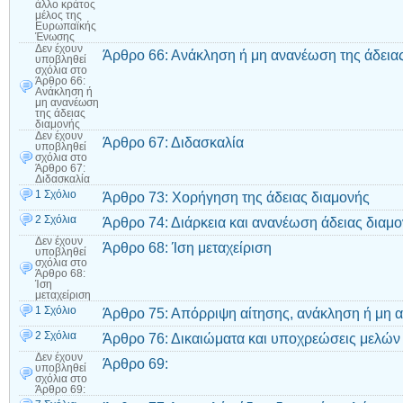
άλλο κράτος
μέλος της
Ευρωπαϊκής
Ένωσης
Δεν έχουν
Άρθρο 66: Ανάκληση ή μη ανανέωση της άδεια
υποβληθεί
σχόλια
στο
Άρθρο 66:
Ανάκληση ή
μη ανανέωση
της άδειας
διαμονής
Δεν έχουν
Άρθρο 67: Διδασκαλία
υποβληθεί
σχόλια
στο
Άρθρο 67:
Διδασκαλία
1 Σχόλιο
Άρθρο 73: Χορήγηση της άδειας διαμονής
2 Σχόλια
Άρθρο 74: Διάρκεια και ανανέωση άδειας διαμ
Δεν έχουν
Άρθρο 68: Ίση μεταχείριση
υποβληθεί
σχόλια
στο
Άρθρο 68:
Ίση
μεταχείριση
1 Σχόλιο
Άρθρο 75: Απόρριψη αίτησης, ανάκληση ή μη 
2 Σχόλια
Άρθρο 76: Δικαιώματα και υποχρεώσεις μελών 
Δεν έχουν
Άρθρο 69:
υποβληθεί
σχόλια
στο
Άρθρο 69: