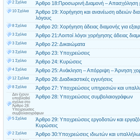
2 Σχόλια
Άρθρο 18:Προσωρινή Διαμονή – Απασχόληση μ
10 Σχόλια
Άρθρο 19: Χορήγηση και ανανέωση αδειών δια
λόγους
8 Σχόλια
Άρθρο 20: Χορήγηση άδειας διαμονής για εξαι
3 Σχόλια
Άρθρο 21:Λοιποί λόγοι χορήγησης άδειας διαμ
3 Σχόλια
Άρθρο 22: Δικαιώματα
3 Σχόλια
Άρθρο 23: Υποχρεώσεις
1 Σχόλιο
Άρθρο 24: Κυρώσεις
4 Σχόλια
Άρθρο 25: Ανάκληση – Απόρριψη – Άρνηση χο
12 Σχόλια
Άρθρο 26: Διαδικαστικές εγγυήσεις
8 Σχόλια
Άρθρο 27: Υποχρεώσεις υπηρεσιών και υπαλ
Δεν έχουν
Άρθρο 28: Υποχρεώσεις συμβολαιογράφων
υποβληθεί
σχόλια
στο
Άρθρο 28:
Υποχρεώσεις
συμβολαιογράφων
5 Σχόλια
Άρθρο 29: Υποχρεώσεις εργοδοτών και εργαζ
Κυρώσεις
2 Σχόλια
Άρθρο 30:Υποχρεώσεις ιδιωτών και υπαλλήλ