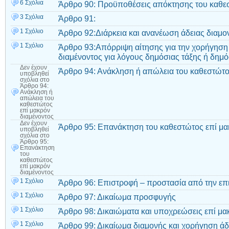
6 Σχόλια
Άρθρο 90: Προϋποθέσεις απόκτησης του καθεσ
3 Σχόλια
Άρθρο 91:
1 Σχόλιο
Άρθρο 92:Διάρκεια και ανανέωση άδειας διαμο
1 Σχόλιο
Άρθρο 93:Απόρριψη αίτησης για την χορήγηση 
διαμένοντος για λόγους δημόσιας τάξης ή δημ
Δεν έχουν
Άρθρο 94: Ανάκληση ή απώλεια του καθεστώτο
υποβληθεί
σχόλια
στο
Άρθρο 94:
Ανάκληση ή
απώλεια του
καθεστώτος
επί μακρόν
διαμένοντος
Δεν έχουν
Άρθρο 95: Επανάκτηση του καθεστώτος επί μα
υποβληθεί
σχόλια
στο
Άρθρο 95:
Επανάκτηση
του
καθεστώτος
επί μακρόν
διαμένοντος
1 Σχόλιο
Άρθρο 96: Επιστροφή – προστασία από την επ
1 Σχόλιο
Άρθρο 97: Δικαίωμα προσφυγής
1 Σχόλιο
Άρθρο 98: Δικαιώματα και υποχρεώσεις επί μα
1 Σχόλιο
Άρθρο 99: Δικαίωμα διαμονής και χορήγηση άδ