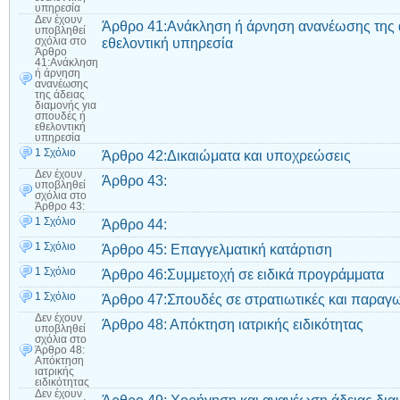
υπηρεσία
Δεν έχουν
Άρθρο 41:Ανάκληση ή άρνηση ανανέωσης της ά
υποβληθεί
εθελοντική υπηρεσία
σχόλια
στο
Άρθρο
41:Ανάκληση
ή άρνηση
ανανέωσης
της άδειας
διαμονής για
σπουδές ή
εθελοντική
υπηρεσία
1 Σχόλιο
Άρθρο 42:Δικαιώματα και υποχρεώσεις
Δεν έχουν
Άρθρο 43:
υποβληθεί
σχόλια
στο
Άρθρο 43:
1 Σχόλιο
Άρθρο 44:
1 Σχόλιο
Άρθρο 45: Επαγγελματική κατάρτιση
1 Σχόλιο
Άρθρο 46:Συμμετοχή σε ειδικά προγράμματα
1 Σχόλιο
Άρθρο 47:Σπουδές σε στρατιωτικές και παραγω
Δεν έχουν
Άρθρο 48: Απόκτηση ιατρικής ειδικότητας
υποβληθεί
σχόλια
στο
Άρθρο 48:
Απόκτηση
ιατρικής
ειδικότητας
Δεν έχουν