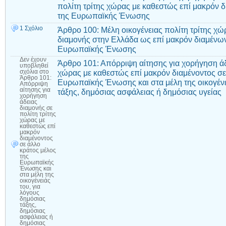
πολίτη τρίτης χώρας με καθεστώς επί μακρόν δ
της Ευρωπαϊκής Ένωσης
1 Σχόλιο
Άρθρο 100: Μέλη οικογένειας πολίτη τρίτης χώ
διαμονής στην Ελλάδα ως επί μακρόν διαμένων
Ευρωπαϊκής Ένωσης
Δεν έχουν
Άρθρο 101: Απόρριψη αίτησης για χορήγηση άδε
υποβληθεί
χώρας με καθεστώς επί μακρόν διαμένοντος σε
σχόλια
στο
Άρθρο 101:
Ευρωπαϊκής Ένωσης και στα μέλη της οικογένε
Απόρριψη
αίτησης για
τάξης, δημόσιας ασφάλειας ή δημόσιας υγείας
χορήγηση
άδειας
διαμονής σε
πολίτη τρίτης
χώρας με
καθεστώς επί
μακρόν
διαμένοντος
σε άλλο
κράτος μέλος
της
Ευρωπαϊκής
Ένωσης και
στα μέλη της
οικογένειάς
του, για
λόγους
δημόσιας
τάξης,
δημόσιας
ασφάλειας ή
δημόσιας