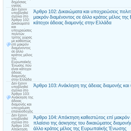
δημόσιας
υγείας
Δεν έχουν
Άρθρο 102: Δικαιώματα και υποχρεώσεις πολιτ
υποβληθεί
μακρόν διαμένοντος σε άλλο κράτος μέλος τη
σχόλια
στο
Άρθρο 102:
κάτοχοι άδειας διαμονής στην Ελλάδα
Δικαιώματα
και
υποχρεώσεις
πολιτών
τρίτης χώρας
με καθεστώς
επί μακρόν
διαμένοντος
σε άλλο
κράτος μέλος
της
Ευρωπαϊκής
Ένωσης που
είναι κάτοχοι
άδειας
διαμονής
στην Ελλάδα
Δεν έχουν
Άρθρο 103: Ανάκληση της άδειας διαμονής κα
υποβληθεί
σχόλια
στο
Άρθρο 103:
Ανάκληση της
άδειας
διαμονής και
υποχρέωση
επανεισδοχής
Δεν έχουν
Άρθρο 104: Απόκτηση καθεστώτος επί μακρόν 
υποβληθεί
πλαίσιο της άσκησης του δικαιώματος διαμονή
σχόλια
στο
Άρθρο 104:
άλλο κράτος μέλος της Ευρωπαϊκής Ένωσης
Απόκτηση