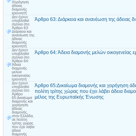
Χορήγηση
άδειας
διαμονής
ερευνητή
Δεν έχουν
Άρθρο 63: Διάρκεια και ανανέωση της άδειας δ
υποβληθεί
σχόλια
στο
Άρθρο 63:
Διάρκεια και
ανανέωση της
άδειας
διαμονής
ερευνητή
Δεν έχουν
Άρθρο 64: Άδεια διαμονής μελών οικογενείας ε
υποβληθεί
σχόλια
στο
Άρθρο 64:
Άδεια
διαμονής
μελών
οικογενείας
ερευνητή
Δεν έχουν
Άρθρο 65:Δικαίωμα διαμονής και χορήγηση άδε
υποβληθεί
πολίτη τρίτης χώρας που έχει λάβει άδεια διαμ
σχόλια
στο
Άρθρο
μέλος της Ευρωπαϊκής Ένωσης
65:Δικαίωμα
διαμονής και
χορήγηση
άδειας
διαμονής,
στην Ελλάδα,
σε πολίτη
τρίτης χώρας
που έχει λάβει
άδεια
διαμονής