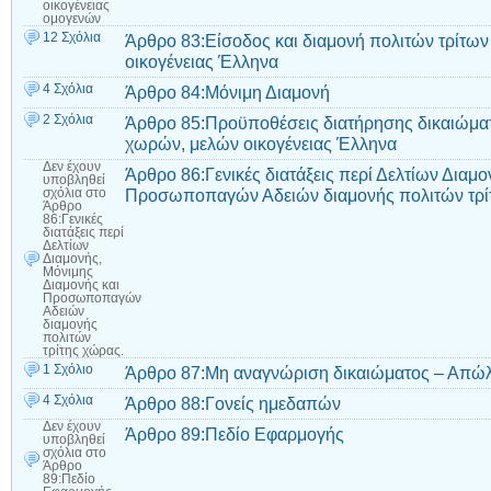
οικογένειας
ομογενών
12 Σχόλια
Άρθρο 83:Είσοδος και διαμονή πολιτών τρίτων
οικογένειας Έλληνα
4 Σχόλια
Άρθρο 84:Μόνιμη Διαμονή
2 Σχόλια
Άρθρο 85:Προϋποθέσεις διατήρησης δικαιώματ
χωρών, μελών οικογένειας Έλληνα
Δεν έχουν
Άρθρο 86:Γενικές διατάξεις περί Δελτίων Διαμο
υποβληθεί
Προσωποπαγών Αδειών διαμονής πολιτών τρί
σχόλια
στο
Άρθρο
86:Γενικές
διατάξεις περί
Δελτίων
Διαμονής,
Μόνιμης
Διαμονής και
Προσωποπαγών
Αδειών
διαμονής
πολιτών
τρίτης χώρας.
1 Σχόλιο
Άρθρο 87:Μη αναγνώριση δικαιώματος – Απώλ
4 Σχόλια
Άρθρο 88:Γονείς ημεδαπών
Δεν έχουν
Άρθρο 89:Πεδίο Εφαρμογής
υποβληθεί
σχόλια
στο
Άρθρο
89:Πεδίο