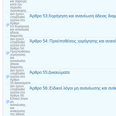
και παροχές
κατά την
περίοδο
περίσκεψης
Δεν έχουν
Άρθρο 53:Χορήγηση και ανανέωση άδειας δια
υποβληθεί
σχόλια
στο
Άρθρο
53:Χορήγηση
και ανανέωση
άδειας
διαμονής
Δεν έχουν
Άρθρο 54: Προϋποθέσεις χορήγησης και ανανέ
υποβληθεί
σχόλια
στο
Άρθρο 54:
Προϋποθέσεις
χορήγησης
και
ανανέωσης
άδειας
διαμονής
Δεν έχουν
Άρθρο 55:Δικαιώματα
υποβληθεί
σχόλια
στο
Άρθρο
55:Δικαιώματα
Δεν έχουν
Άρθρο 56: Ειδικοί λόγοι μη ανανέωσης και ανά
υποβληθεί
σχόλια
στο
Άρθρο 56:
Ειδικοί λόγοι
μη
ανανέωσης
και
ανάκλησης
της άδειας