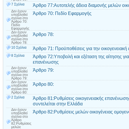
7 Σχόλια
Άρθρο 77:Αυτοτελής άδεια διαμονής μελών οικ
Δεν έχουν
Άρθρο 70: Πεδίο Εφαρμογής
υποβληθεί
σχόλια
στο
Άρθρο 70:
Πεδίο
Εφαρμογής
Δεν έχουν
Άρθρο 78:
υποβληθεί
σχόλια
στο
Άρθρο 78:
10 Σχόλια
Άρθρο 71: Προϋποθέσεις για την οικογενειακ
8 Σχόλια
Άρθρο 72:Υποβολή και εξέταση της αίτησης για
επανένωσης
Δεν έχουν
Άρθρο 79:
υποβληθεί
σχόλια
στο
Άρθρο 79:
Δεν έχουν
Άρθρο 80:
υποβληθεί
σχόλια
στο
Άρθρο 80:
2 Σχόλια
Άρθρο 81:Ρυθμίσεις οικογενειακής επανένωσης
συντελείται στην Ελλάδα
Δεν έχουν
Άρθρο 82:Ρυθμίσεις μελών οικογένειας ομογε
υποβληθεί
σχόλια
στο
Άρθρο
82:Ρυθμίσεις
μελών