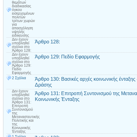
θεμάτων
διαδικασίας
όγκου
εισερχομένων
πολιτών
τρίτων χωρών
για
απασχόληση
υψηλής
ειδίκευσης
Δεν έχουν
Άρθρο 128:
υποβληθεί
σχόλια
στο
Άρθρο 128:
Δεν έχουν
Άρθρο 129: Πεδίο Εφαρμογής
υποβληθεί
σχόλια
στο
Άρθρο 129:
Πεδίο
Εφαρμογής
2 Σχόλια
Άρθρο 130: Βασικές αρχές κοινωνικής ένταξ
Δράσης
Δεν έχουν
Άρθρο 131: Επιτροπή Συντονισμού της Μετανασ
υποβληθεί
Κοινωνικής Ένταξης
σχόλια
στο
Άρθρο 131:
Επιτροπή
Συντονισμού
της
Μεταναστευτικής
Πολιτικής και
της
Κοινωνικής
Ένταξης
1 Σχόλιο