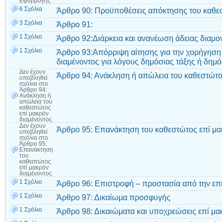
Εφαρμογής
6 Σχόλια
Άρθρο 90: Προϋποθέσεις απόκτησης του καθεσ
3 Σχόλια
Άρθρο 91:
1 Σχόλιο
Άρθρο 92:Διάρκεια και ανανέωση άδειας διαμο
1 Σχόλιο
Άρθρο 93:Απόρριψη αίτησης για την χορήγηση 
διαμένοντος για λόγους δημόσιας τάξης ή δημ
Δεν έχουν
Άρθρο 94: Ανάκληση ή απώλεια του καθεστώτο
υποβληθεί
σχόλια
στο
Άρθρο 94:
Ανάκληση ή
απώλεια του
καθεστώτος
επί μακρόν
διαμένοντος
Δεν έχουν
Άρθρο 95: Επανάκτηση του καθεστώτος επί μα
υποβληθεί
σχόλια
στο
Άρθρο 95:
Επανάκτηση
του
καθεστώτος
επί μακρόν
διαμένοντος
1 Σχόλιο
Άρθρο 96: Επιστροφή – προστασία από την επ
1 Σχόλιο
Άρθρο 97: Δικαίωμα προσφυγής
1 Σχόλιο
Άρθρο 98: Δικαιώματα και υποχρεώσεις επί μα