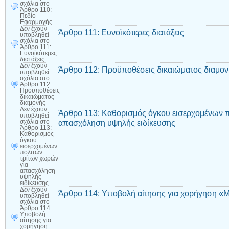
σχόλια
στο
Άρθρο 110:
Πεδίο
Εφαρμογής
Δεν έχουν
Άρθρο 111: Ευνοϊκότερες διατάξεις
υποβληθεί
σχόλια
στο
Άρθρο 111:
Ευνοϊκότερες
διατάξεις
Δεν έχουν
Άρθρο 112: Προϋποθέσεις δικαιώματος διαμο
υποβληθεί
σχόλια
στο
Άρθρο 112:
Προϋποθέσεις
δικαιώματος
διαμονής
Δεν έχουν
Άρθρο 113: Καθορισμός όγκου εισερχομένων π
υποβληθεί
απασχόληση υψηλής ειδίκευσης
σχόλια
στο
Άρθρο 113:
Καθορισμός
όγκου
εισερχομένων
πολιτών
τρίτων χωρών
για
απασχόληση
υψηλής
ειδίκευσης
Δεν έχουν
Άρθρο 114: Υποβολή αίτησης για χορήγηση «Μ
υποβληθεί
σχόλια
στο
Άρθρο 114:
Υποβολή
αίτησης για
χορήγηση