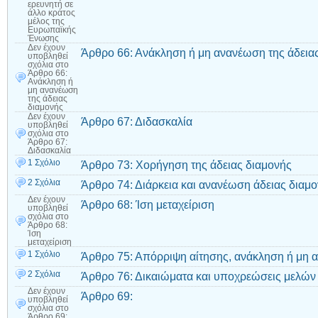
ερευνητή σε
άλλο κράτος
μέλος της
Ευρωπαϊκής
Ένωσης
Δεν έχουν
Άρθρο 66: Ανάκληση ή μη ανανέωση της άδεια
υποβληθεί
σχόλια
στο
Άρθρο 66:
Ανάκληση ή
μη ανανέωση
της άδειας
διαμονής
Δεν έχουν
Άρθρο 67: Διδασκαλία
υποβληθεί
σχόλια
στο
Άρθρο 67:
Διδασκαλία
1 Σχόλιο
Άρθρο 73: Χορήγηση της άδειας διαμονής
2 Σχόλια
Άρθρο 74: Διάρκεια και ανανέωση άδειας διαμ
Δεν έχουν
Άρθρο 68: Ίση μεταχείριση
υποβληθεί
σχόλια
στο
Άρθρο 68:
Ίση
μεταχείριση
1 Σχόλιο
Άρθρο 75: Απόρριψη αίτησης, ανάκληση ή μη 
2 Σχόλια
Άρθρο 76: Δικαιώματα και υποχρεώσεις μελών 
Δεν έχουν
Άρθρο 69:
υποβληθεί
σχόλια
στο
Άρθρο 69: