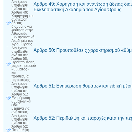
Δεν έχουν
Άρθρο 49: Χορήγηση και ανανέωση άδειας δια
υποβληθεί
Εκκλησιαστική Ακαδημία του Αγίου Όρους
σχόλια
στο
Άρθρο 49:
Χορήγηση και
ανανέωση
άδειας
διαμονής για
φοίτηση στην
Αθωνιάδα
Εκκλησιαστική
Ακαδημία του
Αγίου Όρους
Δεν έχουν
Άρθρο 50: Προϋποθέσεις χαρακτηρισμού «θύμ
υποβληθεί
σχόλια
στο
Άρθρο 50:
Προϋποθέσεις
χαρακτηρισμού
«θύματος»
και
προθεσμία
περίσκεψης
Δεν έχουν
Άρθρο 51: Ενημέρωση θυμάτων και ειδική μέρι
υποβληθεί
σχόλια
στο
Άρθρο 51:
Ενημέρωση
θυμάτων και
ειδική
μέριμνα για
ανήλικους
Δεν έχουν
Άρθρο 52: Περίθαλψη και παροχές κατά την πε
υποβληθεί
σχόλια
στο
Άρθρο 52:
Περίθαλψη