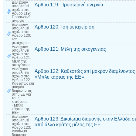
Δεν έχουν
Άρθρο 119: Προσωρινή ανεργία
υποβληθεί
σχόλια
στο
Άρθρο 119:
Προσωρινή
ανεργία
Δεν έχουν
Άρθρο 120: Ίση μεταχείριση
υποβληθεί
σχόλια
στο
Άρθρο 120:
Ίση
μεταχείριση
Δεν έχουν
Άρθρο 121: Μέλη της οικογένειας
υποβληθεί
σχόλια
στο
Άρθρο 121:
Μέλη της
οικογένειας
Δεν έχουν
Άρθρο 122: Καθεστώς επί μακρόν διαμένοντος 
υποβληθεί
«Μπλε κάρτας της ΕΕ»
σχόλια
στο
Άρθρο 122:
Καθεστώς επί
μακρόν
διαμένοντος
στην ΕΕ για
τους
κατόχους
«Μπλε
κάρτας της
ΕΕ»
Δεν έχουν
Άρθρο 123: Δικαίωμα διαμονής στην Ελλάδα σ
υποβληθεί
από άλλο κράτος μέλος της ΕΕ
σχόλια
στο
Άρθρο 123:
Δικαίωμα
διαμονής