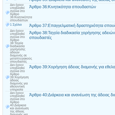
Δεν έχουν
Άρθρο 36:Κινητικότητα σπουδαστών
υποβληθεί
σχόλια
στο
Άρθρο
36:Κινητικότητα
σπουδαστών
1 Σχόλιο
Άρθρο 37:Επαγγελματική δραστηριότητα σπο
Δεν έχουν
Άρθρο 38:Ταχεία διαδικασία χορήγησης αδειών
υποβληθεί
σπουδαστές
σχόλια
στο
Άρθρο
38:Ταχεία
διαδικασία
χορήγησης
αδειών
διαμονής σε
μεταπτυχιακούς
σπουδαστές
Δεν έχουν
Άρθρο 39:Χορήγηση άδειας διαμονής για εθελο
υποβληθεί
σχόλια
στο
Άρθρο
39:Χορήγηση
άδειας
διαμονής για
εθελοντική
υπηρεσία
Δεν έχουν
Άρθρο 40:Διάρκεια και ανανέωση της άδειας δι
υποβληθεί
σχόλια
στο
Άρθρο
40:Διάρκεια
και ανανέωση
της άδειας
διαμονής για