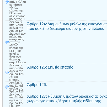
στην Ελλάδα
σε κάτοχο
«Μπλε
κάρτας της
ΕΕ» από
άλλο κράτος
μέλος της ΕΕ
Δεν έχουν
Άρθρο 124: Διαμονή των μελών της οικογένεια
υποβληθεί
που ασκεί το δικαίωμα διαμονής στην Ελλάδα
σχόλια
στο
Άρθρο 124:
Διαμονή των
μελών της
οικογένειας
κατόχου
«Μπλε
κάρτας της
ΕΕ» που
ασκεί το
δικαίωμα
διαμονής
στην Ελλάδα
Δεν έχουν
Άρθρο 125: Σημείο επαφής
υποβληθεί
σχόλια
στο
Άρθρο 125:
Σημείο
επαφής
Δεν έχουν
Άρθρο 126:
υποβληθεί
σχόλια
στο
Άρθρο 126:
Δεν έχουν
Άρθρο 127: Ρύθμιση θεμάτων διαδικασίας όγκ
υποβληθεί
χωρών για απασχόληση υψηλής ειδίκευσης
σχόλια
στο
Άρθρο 127:
Ρύθμιση