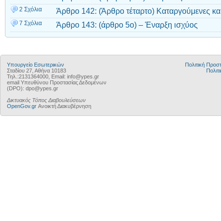
2 Σχόλια
Άρθρο 142: (Άρθρο τέταρτο) Καταργούμενες και
7 Σχόλια
Άρθρο 143: (άρθρο 5ο) – Έναρξη ισχύος
Υπουργείο Εσωτερικών
Πολιτική Προ
Σταδίου 27, Αθήνα 10183
Πολιτι
Τηλ.:2131364000, Email: info@ypes.gr
email Υπευθύνου Προστασίας Δεδομένων
(DPO): dpo@ypes.gr
Δικτυακός Τόπος Διαβουλεύσεων
OpenGov.gr
Ανοικτή Διακυβέρνηση