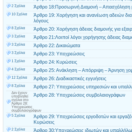
2 Σχόλια
Άρθρο 18:Προσωρινή Διαμονή – Απασχόληση μ
10 Σχόλια
Άρθρο 19: Χορήγηση και ανανέωση αδειών δια
λόγους
8 Σχόλια
Άρθρο 20: Χορήγηση άδειας διαμονής για εξαι
3 Σχόλια
Άρθρο 21:Λοιποί λόγοι χορήγησης άδειας διαμ
3 Σχόλια
Άρθρο 22: Δικαιώματα
3 Σχόλια
Άρθρο 23: Υποχρεώσεις
1 Σχόλιο
Άρθρο 24: Κυρώσεις
4 Σχόλια
Άρθρο 25: Ανάκληση – Απόρριψη – Άρνηση χο
12 Σχόλια
Άρθρο 26: Διαδικαστικές εγγυήσεις
8 Σχόλια
Άρθρο 27: Υποχρεώσεις υπηρεσιών και υπαλ
Δεν έχουν
Άρθρο 28: Υποχρεώσεις συμβολαιογράφων
υποβληθεί
σχόλια
στο
Άρθρο 28:
Υποχρεώσεις
συμβολαιογράφων
5 Σχόλια
Άρθρο 29: Υποχρεώσεις εργοδοτών και εργαζ
Κυρώσεις
2 Σχόλια
Άρθρο 30:Υποχρεώσεις ιδιωτών και υπαλλήλ