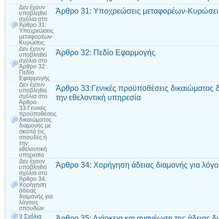
Δεν έχουν
Άρθρο 31: Υποχρεώσεις μεταφορέων-Κυρώσει
υποβληθεί
σχόλια
στο
Άρθρο 31:
Υποχρεώσεις
μεταφορέων-
Κυρώσεις
Δεν έχουν
Άρθρο 32: Πεδίο Εφαρμογής
υποβληθεί
σχόλια
στο
Άρθρο 32:
Πεδίο
Εφαρμογής
Δεν έχουν
Άρθρο 33:Γενικές προϋποθέσεις δικαιώματος δ
υποβληθεί
την εθελοντική υπηρεσία
σχόλια
στο
Άρθρο
33:Γενικές
προϋποθέσεις
δικαιώματος
διαμονής με
σκοπό τις
σπουδές ή
την
εθελοντική
υπηρεσία
Δεν έχουν
Άρθρο 34: Χορήγηση άδειας διαμονής για λό
υποβληθεί
σχόλια
στο
Άρθρο 34:
Χορήγηση
άδειας
διαμονής για
λόγους
σπουδών
3 Σχόλια
Άρθρο 35: Διάρκεια και ανανέωση της άδειας 