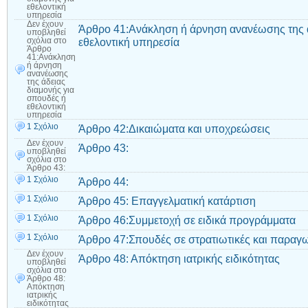
εθελοντική
υπηρεσία
Δεν έχουν
Άρθρο 41:Ανάκληση ή άρνηση ανανέωσης της ά
υποβληθεί
εθελοντική υπηρεσία
σχόλια
στο
Άρθρο
41:Ανάκληση
ή άρνηση
ανανέωσης
της άδειας
διαμονής για
σπουδές ή
εθελοντική
υπηρεσία
1 Σχόλιο
Άρθρο 42:Δικαιώματα και υποχρεώσεις
Δεν έχουν
Άρθρο 43:
υποβληθεί
σχόλια
στο
Άρθρο 43:
1 Σχόλιο
Άρθρο 44:
1 Σχόλιο
Άρθρο 45: Επαγγελματική κατάρτιση
1 Σχόλιο
Άρθρο 46:Συμμετοχή σε ειδικά προγράμματα
1 Σχόλιο
Άρθρο 47:Σπουδές σε στρατιωτικές και παραγω
Δεν έχουν
Άρθρο 48: Απόκτηση ιατρικής ειδικότητας
υποβληθεί
σχόλια
στο
Άρθρο 48:
Απόκτηση
ιατρικής
ειδικότητας