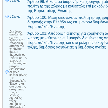
1 Σχόλιο
Άρθρο 99: Δικαίωμα διαμονής και χορήγηση άδ
πολίτη τρίτης χώρας με καθεστώς επί μακρόν δ
της Ευρωπαϊκής Ένωσης
1 Σχόλιο
Άρθρο 100: Μέλη οικογένειας πολίτη τρίτης χώ
διαμονής στην Ελλάδα ως επί μακρόν διαμένων
Ευρωπαϊκής Ένωσης
Δεν έχουν
Άρθρο 101: Απόρριψη αίτησης για χορήγηση άδε
υποβληθεί
χώρας με καθεστώς επί μακρόν διαμένοντος σε
σχόλια
στο
Άρθρο 101:
Ευρωπαϊκής Ένωσης και στα μέλη της οικογένε
Απόρριψη
αίτησης για
τάξης, δημόσιας ασφάλειας ή δημόσιας υγείας
χορήγηση
άδειας
διαμονής σε
πολίτη τρίτης
χώρας με
καθεστώς επί
μακρόν
διαμένοντος
σε άλλο
κράτος μέλος
της
Ευρωπαϊκής
Ένωσης και
στα μέλη της
οικογένειάς
του, για
λόγους
δημόσιας
τάξης,
δημόσιας
ασφάλειας ή