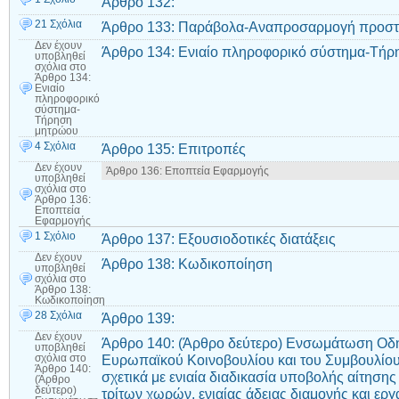
Άρθρο 132:
21 Σχόλια
Άρθρο 133: Παράβολα-Αναπροσαρμογή προστ
Δεν έχουν
Άρθρο 134: Ενιαίο πληροφορικό σύστημα-Τή
υποβληθεί
σχόλια
στο
Άρθρο 134:
Ενιαίο
πληροφορικό
σύστημα-
Τήρηση
μητρώου
4 Σχόλια
Άρθρο 135: Επιτροπές
Δεν έχουν
Άρθρο 136: Εποπτεία Εφαρμογής
υποβληθεί
σχόλια
στο
Άρθρο 136:
Εποπτεία
Εφαρμογής
1 Σχόλιο
Άρθρο 137: Εξουσιοδοτικές διατάξεις
Δεν έχουν
Άρθρο 138: Κωδικοποίηση
υποβληθεί
σχόλια
στο
Άρθρο 138:
Κωδικοποίηση
28 Σχόλια
Άρθρο 139:
Δεν έχουν
Άρθρο 140: (Άρθρο δεύτερο) Ενσωμάτωση Οδη
υποβληθεί
Ευρωπαϊκού Κοινοβουλίου και του Συμβουλίου
σχόλια
στο
Άρθρο 140:
σχετικά με ενιαία διαδικασία υποβολής αίτησης
(Άρθρο
δεύτερο)
τρίτων χωρών, ενιαίας άδειας διαμονής και εργ