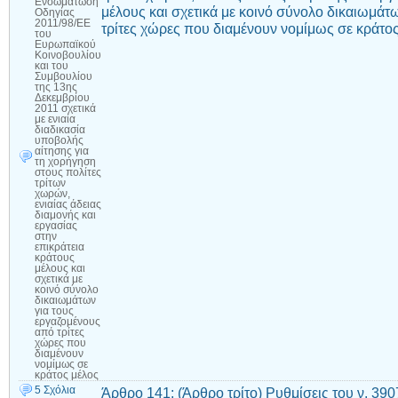
Ενσωμάτωση
μέλους και σχετικά με κοινό σύνολο δικαιωμάτ
Οδηγίας
2011/98/ΕΕ
τρίτες χώρες που διαμένουν νομίμως σε κράτο
του
Ευρωπαϊκού
Κοινοβουλίου
και του
Συμβουλίου
της 13ης
Δεκεμβρίου
2011 σχετικά
με ενιαία
διαδικασία
υποβολής
αίτησης για
τη χορήγηση
στους πολίτες
τρίτων
χωρών,
ενιαίας άδειας
διαμονής και
εργασίας
στην
επικράτεια
κράτους
μέλους και
σχετικά με
κοινό σύνολο
δικαιωμάτων
για τους
εργαζομένους
από τρίτες
χώρες που
διαμένουν
νομίμως σε
κράτος μέλος
5 Σχόλια
Άρθρο 141: (Άρθρο τρίτο) Ρυθμίσεις του ν. 39