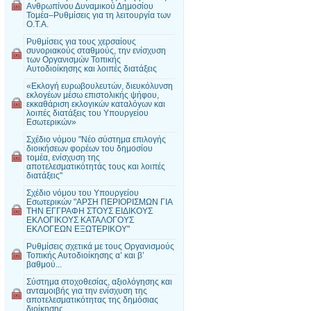
Ανθρωπίνου Δυναμικού Δημοσίου
Τομέα–Ρυθμίσεις για τη λειτουργία των
Ο.Τ.Α.
Ρυθμίσεις για τους χερσαίους
συνοριακούς σταθμούς, την ενίσχυση
των Οργανισμών Τοπικής
Αυτοδιοίκησης και λοιπές διατάξεις
«Εκλογή ευρωβουλευτών, διευκόλυνση
εκλογέων μέσω επιστολικής ψήφου,
εκκαθάριση εκλογικών καταλόγων και
λοιπές διατάξεις του Υπουργείου
Εσωτερικών»
Σχέδιο νόμου "Νέο σύστημα επιλογής
διοικήσεων φορέων του δημοσίου
τομέα, ενίσχυση της
αποτελεσματικότητάς τους και λοιπές
διατάξεις"
Σχέδιο νόμου του Υπουργείου
Εσωτερικών "ΑΡΣΗ ΠΕΡΙΟΡΙΣΜΩΝ ΓΙΑ
ΤΗΝ ΕΓΓΡΑΦΗ ΣΤΟΥΣ ΕΙΔΙΚΟΥΣ
ΕΚΛΟΓΙΚΟΥΣ ΚΑΤΑΛΟΓΟΥΣ
ΕΚΛΟΓΕΩΝ ΕΞΩΤΕΡΙΚΟΥ"
Ρυθμίσεις σχετικά με τους Οργανισμούς
Τοπικής Αυτοδιοίκησης α’ και β’
βαθμού...
Σύστημα στοχοθεσίας, αξιολόγησης και
ανταμοιβής για την ενίσχυση της
αποτελεσματικότητας της δημόσιας
διοίκησης