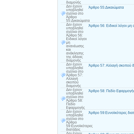
διαμονής
Δεν έχουν
Άρθρο 55:Δικαιώματα
υποβληθεί
σχόλια
στο
Άρθρο
55:Δικαιώματα
Δεν έχουν
Άρθρο 56: Ειδικοί λόγοι μη
υποβληθεί
σχόλια
στο
Άρθρο 56:
Ειδικοί λόγοι
μη
ανανέωσης
και
ανάκλησης
της άδειας
διαμονής
Δεν έχουν
Άρθρο 57: Αλλαγή σκοπού 
υποβληθεί
σχόλια
στο
Άρθρο 57:
Αλλαγή
σκοπού
διαμονής
Δεν έχουν
Άρθρο 58: Πεδίο Εφαρμογή
υποβληθεί
σχόλια
στο
Άρθρο 58:
Πεδίο
Εφαρμογής
Δεν έχουν
Άρθρο 59:Ευνοϊκότερες διατ
υποβληθεί
σχόλια
στο
Άρθρο
59:Ευνοϊκότερες
διατάξεις
Δεν έχουν