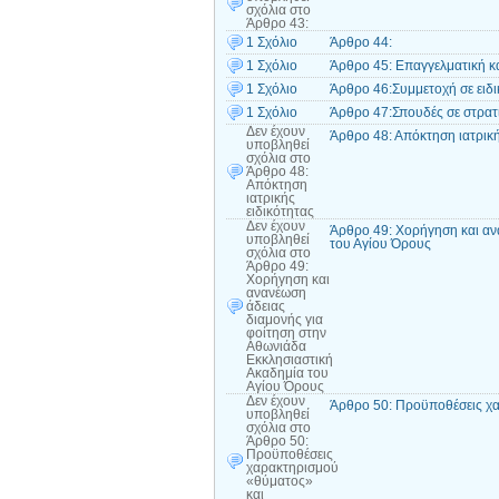
σχόλια
στο
Άρθρο 43:
1 Σχόλιο
Άρθρο 44:
1 Σχόλιο
Άρθρο 45: Επαγγελματική κ
1 Σχόλιο
Άρθρο 46:Συμμετοχή σε ειδ
1 Σχόλιο
Άρθρο 47:Σπουδές σε στρατι
Δεν έχουν
Άρθρο 48: Απόκτηση ιατρική
υποβληθεί
σχόλια
στο
Άρθρο 48:
Απόκτηση
ιατρικής
ειδικότητας
Δεν έχουν
Άρθρο 49: Χορήγηση και αν
υποβληθεί
του Αγίου Όρους
σχόλια
στο
Άρθρο 49:
Χορήγηση και
ανανέωση
άδειας
διαμονής για
φοίτηση στην
Αθωνιάδα
Εκκλησιαστική
Ακαδημία του
Αγίου Όρους
Δεν έχουν
Άρθρο 50: Προϋποθέσεις χ
υποβληθεί
σχόλια
στο
Άρθρο 50:
Προϋποθέσεις
χαρακτηρισμού
«θύματος»
και