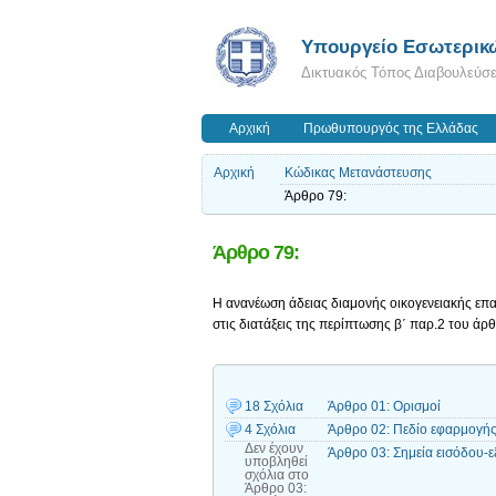
Υπουργείο Εσωτερικ
Δικτυακός Τόπος Διαβουλεύσ
Αρχική
Πρωθυπουργός της Ελλάδας
Αρχική
Κώδικας Μετανάστευσης
Άρθρο 79:
Άρθρο 79:
Η ανανέωση άδειας διαμονής οικογενειακής επα
στις διατάξεις της περίπτωσης β΄ παρ.2 του ά
18 Σχόλια
Άρθρο 01: Ορισμοί
4 Σχόλια
Άρθρο 02: Πεδίο εφαρμογή
Δεν έχουν
Άρθρο 03: Σημεία εισόδου-ε
υποβληθεί
σχόλια
στο
Άρθρο 03: