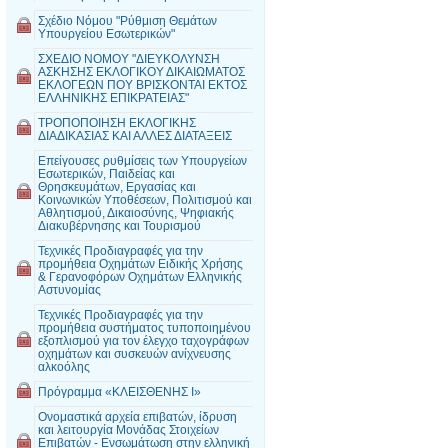
Σχέδιο Νόμου "Ρύθμιση Θεμάτων
Υπουργείου Εσωτερικών"
ΣΧΕΔΙΟ ΝΟΜΟΥ "ΔΙΕΥΚΟΛΥΝΣΗ
ΑΣΚΗΣΗΣ ΕΚΛΟΓΙΚΟΥ ΔΙΚΑΙΩΜΑΤΟΣ
ΕΚΛΟΓΕΩΝ ΠΟΥ ΒΡΙΣΚΟΝΤΑΙ ΕΚΤΟΣ
ΕΛΛΗΝΙΚΗΣ ΕΠΙΚΡΑΤΕΙΑΣ"
ΤΡΟΠΟΠΟΙΗΣΗ ΕΚΛΟΓΙΚΗΣ
ΔΙΑΔΙΚΑΣΙΑΣ ΚΑΙ ΑΛΛΕΣ ΔΙΑΤΑΞΕΙΣ
Επείγουσες ρυθμίσεις των Υπουργείων
Εσωτερικών, Παιδείας και
Θρησκευμάτων, Εργασίας και
Κοινωνικών Υποθέσεων, Πολιτισμού και
Αθλητισμού, Δικαιοσύνης, Ψηφιακής
Διακυβέρνησης και Τουρισμού
Τεχνικές Προδιαγραφές για την
προμήθεια Οχημάτων Ειδικής Χρήσης
& Γερανοφόρων Οχημάτων Ελληνικής
Αστυνομίας
Τεχνικές Προδιαγραφές για την
προμήθεια συστήματος τυποποιημένου
εξοπλισμού για τον έλεγχο ταχογράφων
οχημάτων και συσκευών ανίχνευσης
αλκοόλης
Πρόγραμμα «ΚΛΕΙΣΘΕΝΗΣ Ι»
Ονομαστικά αρχεία επιβατών, ίδρυση
και λειτουργία Μονάδας Στοιχείων
Επιβατών - Ενσωμάτωση στην ελληνική