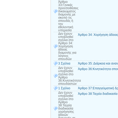
Άρθρο
33:Γενικές
προϋποθέσεις
δικαιώματος
διαμονής με
σκοπό τις
σπουδές ή
την
εθελοντική
υπηρεσία
Δεν έχουν
Άρθρο 34: Χορήγηση άδειας
υποβληθεί
σχόλια
στο
Άρθρο 34:
Χορήγηση
άδειας
διαμονής για
λόγους
σπουδών
3 Σχόλια
Άρθρο 35: Διάρκεια και ανα
Δεν έχουν
Άρθρο 36:Κινητικότητα σπ
υποβληθεί
σχόλια
στο
Άρθρο
36:Κινητικότητα
σπουδαστών
1 Σχόλιο
Άρθρο 37:Επαγγελματική δ
Δεν έχουν
Άρθρο 38:Ταχεία διαδικασί
υποβληθεί
σχόλια
στο
Άρθρο
38:Ταχεία
διαδικασία
χορήγησης
αδειών