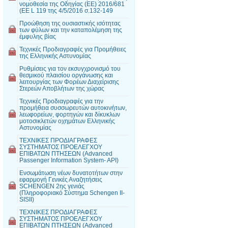
νομοθεσία της Οδηγίας (EE) 2016/681
(EE L 119 της 4/5/2016 σ.132-149
Προώθηση της ουσιαστικής ισότητας
των φύλων και την καταπολέμηση της
έμφυλης βίας
Τεχνικές Προδιαγραφές για Προμήθειες
της Ελληνικής Αστυνομίας
Ρυθμίσεις για τον εκσυγχρονισμό του
θεσμικού πλαισίου οργάνωσης και
λειτουργίας των Φορέων Διαχείρισης
Στερεών Αποβλήτων της χώρας
Τεχνικές Προδιαγραφές για την
προμήθεια συσσωρευτών αυτοκινήτων,
λεωφορείων, φορτηγών και δίκυκλων
μοτοσικλετών οχημάτων Ελληνικής
Αστυνομίας
ΤΕΧΝΙΚΕΣ ΠΡΟΔΙΑΓΡΑΦΕΣ
ΣΥΣΤΗΜΑΤΟΣ ΠΡΟΕΛΕΓΧΟΥ
ΕΠΙΒΑΤΩΝ ΠΤΗΣΕΩΝ (Advanced
Passenger Information System- API)
Ενσωμάτωση νέων δυνατοτήτων στην
εφαρμογή Γενικές Αναζητήσεις
SCHENGEN 2ης γενιάς
(Πληροφοριακό Σύστημα Schengen II-
SISII)
ΤΕΧΝΙΚΕΣ ΠΡΟΔΙΑΓΡΑΦΕΣ
ΣΥΣΤΗΜΑΤΟΣ ΠΡΟΕΛΕΓΧΟΥ
ΕΠΙΒΑΤΩΝ ΠΤΗΣΕΩΝ (Advanced