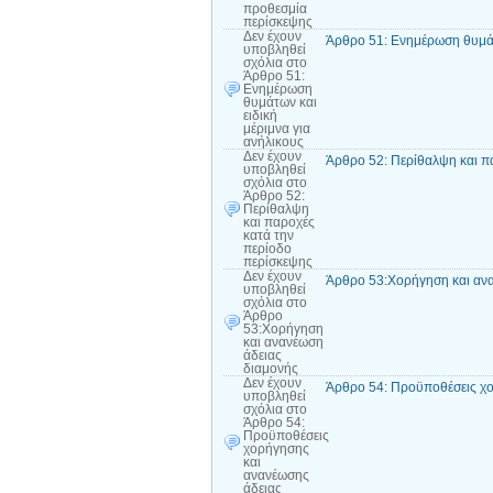
προθεσμία
περίσκεψης
Δεν έχουν
Άρθρο 51: Ενημέρωση θυμάτω
υποβληθεί
σχόλια
στο
Άρθρο 51:
Ενημέρωση
θυμάτων και
ειδική
μέριμνα για
ανήλικους
Δεν έχουν
Άρθρο 52: Περίθαλψη και π
υποβληθεί
σχόλια
στο
Άρθρο 52:
Περίθαλψη
και παροχές
κατά την
περίοδο
περίσκεψης
Δεν έχουν
Άρθρο 53:Χορήγηση και ανα
υποβληθεί
σχόλια
στο
Άρθρο
53:Χορήγηση
και ανανέωση
άδειας
διαμονής
Δεν έχουν
Άρθρο 54: Προϋποθέσεις χο
υποβληθεί
σχόλια
στο
Άρθρο 54:
Προϋποθέσεις
χορήγησης
και
ανανέωσης
άδειας