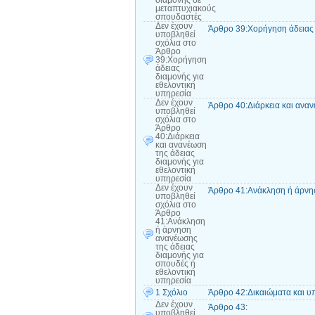
διαμονής σε
μεταπτυχιακούς
σπουδαστές
Δεν έχουν
Άρθρο 39:Χορήγηση άδειας 
υποβληθεί
σχόλια
στο
Άρθρο
39:Χορήγηση
άδειας
διαμονής για
εθελοντική
υπηρεσία
Δεν έχουν
Άρθρο 40:Διάρκεια και αναν
υποβληθεί
σχόλια
στο
Άρθρο
40:Διάρκεια
και ανανέωση
της άδειας
διαμονής για
εθελοντική
υπηρεσία
Δεν έχουν
Άρθρο 41:Ανάκληση ή άρνησ
υποβληθεί
σχόλια
στο
Άρθρο
41:Ανάκληση
ή άρνηση
ανανέωσης
της άδειας
διαμονής για
σπουδές ή
εθελοντική
υπηρεσία
1 Σχόλιο
Άρθρο 42:Δικαιώματα και υ
Δεν έχουν
Άρθρο 43:
υποβληθεί