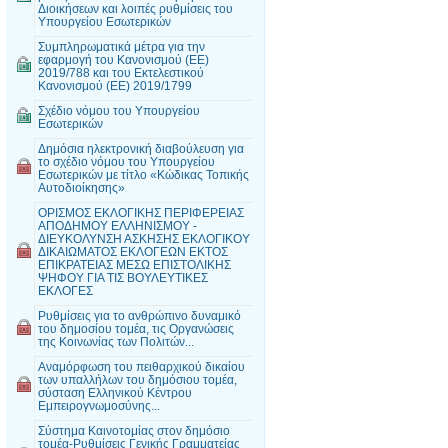
Διοικήσεων και λοιπές ρυθμίσεις του
Υπουργείου Εσωτερικών
Συμπληρωματικά μέτρα για την
εφαρμογή του Κανονισμού (ΕΕ)
2019/788 και του Εκτελεστικού
Κανονισμού (ΕΕ) 2019/1799
Σχέδιο νόμου του Υπουργείου
Εσωτερικών
Δημόσια ηλεκτρονική διαβούλευση για
το σχέδιο νόμου του Υπουργείου
Εσωτερικών με τίτλο «Κώδικας Τοπικής
Αυτοδιοίκησης»
ΟΡΙΣΜΟΣ ΕΚΛΟΓΙΚΗΣ ΠΕΡΙΦΕΡΕΙΑΣ
ΑΠΟΔΗΜΟΥ ΕΛΛΗΝΙΣΜΟΥ -
ΔΙΕΥΚΟΛΥΝΣΗ ΑΣΚΗΣΗΣ ΕΚΛΟΓΙΚΟΥ
ΔΙΚΑΙΩΜΑΤΟΣ ΕΚΛΟΓΕΩΝ ΕΚΤΟΣ
ΕΠΙΚΡΑΤΕΙΑΣ ΜΕΣΩ ΕΠΙΣΤΟΛΙΚΗΣ
ΨΗΦΟΥ ΓΙΑ ΤΙΣ ΒΟΥΛΕΥΤΙΚΕΣ
ΕΚΛΟΓΕΣ
Ρυθμίσεις για το ανθρώπινο δυναμικό
του δημοσίου τομέα, τις Οργανώσεις
της Κοινωνίας των Πολιτών...
Αναμόρφωση του πειθαρχικού δικαίου
των υπαλλήλων του δημόσιου τομέα,
σύσταση Ελληνικού Κέντρου
Εμπειρογνωμοσύνης...
Σύστημα Καινοτομίας στον δημόσιο
τομέα-Ρυθμίσεις Γενικής Γραμματείας