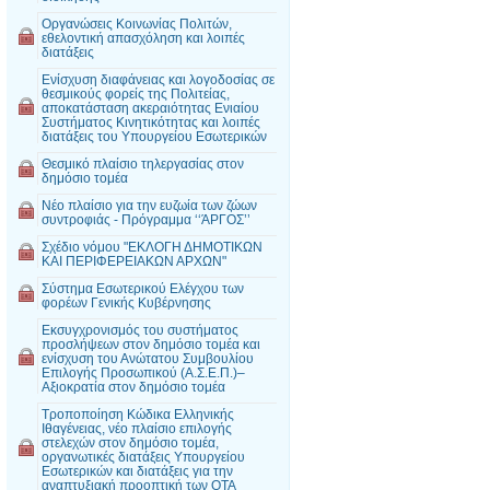
Οργανώσεις Κοινωνίας Πολιτών,
εθελοντική απασχόληση και λοιπές
διατάξεις
Ενίσχυση διαφάνειας και λογοδοσίας σε
θεσμικούς φορείς της Πολιτείας,
αποκατάσταση ακεραιότητας Ενιαίου
Συστήματος Κινητικότητας και λοιπές
διατάξεις του Υπουργείου Εσωτερικών
Θεσμικό πλαίσιο τηλεργασίας στον
δημόσιο τομέα
Νέο πλαίσιο για την ευζωία των ζώων
συντροφιάς - Πρόγραμμα ‘‘ΆΡΓΟΣ’’
Σχέδιο νόμου "ΕΚΛΟΓΗ ΔΗΜΟΤΙΚΩΝ
ΚΑΙ ΠΕΡΙΦΕΡΕΙΑΚΩΝ ΑΡΧΩΝ"
Σύστημα Εσωτερικού Ελέγχου των
φορέων Γενικής Κυβέρνησης
Εκσυγχρονισμός του συστήματος
προσλήψεων στον δημόσιο τομέα και
ενίσχυση του Ανώτατου Συμβουλίου
Επιλογής Προσωπικού (Α.Σ.Ε.Π.)–
Αξιοκρατία στον δημόσιο τομέα
Τροποποίηση Κώδικα Ελληνικής
Ιθαγένειας, νέο πλαίσιο επιλογής
στελεχών στον δημόσιο τομέα,
οργανωτικές διατάξεις Υπουργείου
Εσωτερικών και διατάξεις για την
αναπτυξιακή προοπτική των ΟΤΑ