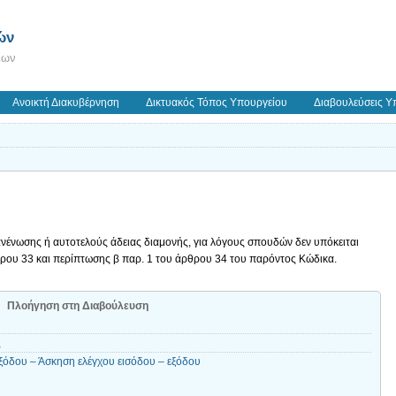
ών
εων
Ανοικτή Διακυβέρνηση
Δικτυακός Τόπος Υπουργείου
Διαβουλεύσεις Υ
νένωσης ή αυτοτελούς άδειας διαμονής, για λόγους σπουδών δεν υπόκειται
ρθρου 33 και περίπτωσης β παρ. 1 του άρθρου 34 του παρόντος Κώδικα.
Πλοήγηση στη Διαβούλευση
ς
ξόδου – Άσκηση ελέγχου εισόδου – εξόδου