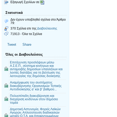
Εξαγωγή Σχολίων σε
Στατιστικά
Δεν έχουν υποβληθεί σχόλια
στο Άρθρο
79:
370 Σχόλια επι της
Διαβούλευσης
71913 - Όλα τα Σχόλια
Tweet
Share
Όλες οι Διαβουλεύσεις
Επιτάχυνση προσλήψεων μέσω
Α.Σ.Ε.Π., σύστημα κινήτρων και
ανταμοιβής δημοσίων υπαλλήλων και
λοιπές διατάξεις για τη βελτίωση της
λειτουργίας της δημόσιας διοίκησης
Αναμόρφωση του συστήματος
διακυβέρνησης Οργανισμών Τοπικής
Αυτοδιοίκησης α’ και β’ βαθμού...
Πολυεπίπεδη διακυβέρνηση και
διαχείριση κινδύνων στον δημόσιο
τομέα
Δημοτική Αστυνομία, Φορείς Λαϊκών
Αγορών, Απλούστευση διαδικασιών
μεταξύ Ο.Τ.Α. και Αποκεντρωμένων