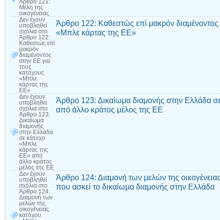
Άρθρο 121:
Μέλη της
οικογένειας
Δεν έχουν
Άρθρο 122: Καθεστώς επί μακρόν διαμένοντος 
υποβληθεί
«Μπλε κάρτας της ΕΕ»
σχόλια
στο
Άρθρο 122:
Καθεστώς επί
μακρόν
διαμένοντος
στην ΕΕ για
τους
κατόχους
«Μπλε
κάρτας της
ΕΕ»
Δεν έχουν
Άρθρο 123: Δικαίωμα διαμονής στην Ελλάδα σ
υποβληθεί
από άλλο κράτος μέλος της ΕΕ
σχόλια
στο
Άρθρο 123:
Δικαίωμα
διαμονής
στην Ελλάδα
σε κάτοχο
«Μπλε
κάρτας της
ΕΕ» από
άλλο κράτος
μέλος της ΕΕ
Δεν έχουν
Άρθρο 124: Διαμονή των μελών της οικογένεια
υποβληθεί
που ασκεί το δικαίωμα διαμονής στην Ελλάδα
σχόλια
στο
Άρθρο 124:
Διαμονή των
μελών της
οικογένειας
κατόχου