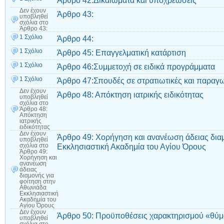
Άρθρο 42:Δικαιώματα και υποχρεώσεις
Δεν έχουν
Άρθρο 43:
υποβληθεί
σχόλια
στο
Άρθρο 43:
1 Σχόλιο
Άρθρο 44:
1 Σχόλιο
Άρθρο 45: Επαγγελματική κατάρτιση
1 Σχόλιο
Άρθρο 46:Συμμετοχή σε ειδικά προγράμματα
1 Σχόλιο
Άρθρο 47:Σπουδές σε στρατιωτικές και παραγω
Δεν έχουν
Άρθρο 48: Απόκτηση ιατρικής ειδικότητας
υποβληθεί
σχόλια
στο
Άρθρο 48:
Απόκτηση
ιατρικής
ειδικότητας
Δεν έχουν
Άρθρο 49: Χορήγηση και ανανέωση άδειας δια
υποβληθεί
Εκκλησιαστική Ακαδημία του Αγίου Όρους
σχόλια
στο
Άρθρο 49:
Χορήγηση και
ανανέωση
άδειας
διαμονής για
φοίτηση στην
Αθωνιάδα
Εκκλησιαστική
Ακαδημία του
Αγίου Όρους
Δεν έχουν
Άρθρο 50: Προϋποθέσεις χαρακτηρισμού «θύμ
υποβληθεί