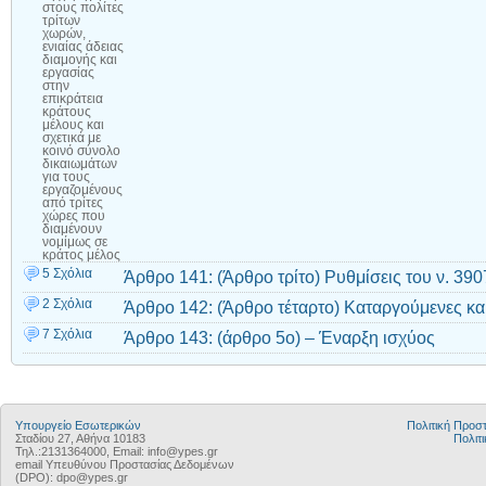
στους πολίτες
τρίτων
χωρών,
ενιαίας άδειας
διαμονής και
εργασίας
στην
επικράτεια
κράτους
μέλους και
σχετικά με
κοινό σύνολο
δικαιωμάτων
για τους
εργαζομένους
από τρίτες
χώρες που
διαμένουν
νομίμως σε
κράτος μέλος
5 Σχόλια
Άρθρο 141: (Άρθρο τρίτο) Ρυθμίσεις του ν. 39
2 Σχόλια
Άρθρο 142: (Άρθρο τέταρτο) Καταργούμενες και
7 Σχόλια
Άρθρο 143: (άρθρο 5ο) – Έναρξη ισχύος
Υπουργείο Εσωτερικών
Πολιτική Προ
Σταδίου 27, Αθήνα 10183
Πολιτι
Τηλ.:2131364000, Email: info@ypes.gr
email Υπευθύνου Προστασίας Δεδομένων
(DPO): dpo@ypes.gr