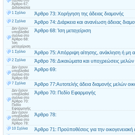
σχόλια
στο
Άρθρο 67:
Διδασκαλία
1 Σχόλιο
Άρθρο 73: Χορήγηση της άδειας διαμονής
2 Σχόλια
Άρθρο 74: Διάρκεια και ανανέωση άδειας διαμ
Δεν έχουν
Άρθρο 68: Ίση μεταχείριση
υποβληθεί
σχόλια
στο
Άρθρο 68:
Ίση
μεταχείριση
1 Σχόλιο
Άρθρο 75: Απόρριψη αίτησης, ανάκληση ή μη 
2 Σχόλια
Άρθρο 76: Δικαιώματα και υποχρεώσεις μελών 
Δεν έχουν
Άρθρο 69:
υποβληθεί
σχόλια
στο
Άρθρο 69:
7 Σχόλια
Άρθρο 77:Αυτοτελής άδεια διαμονής μελών οικ
Δεν έχουν
Άρθρο 70: Πεδίο Εφαρμογής
υποβληθεί
σχόλια
στο
Άρθρο 70:
Πεδίο
Εφαρμογής
Δεν έχουν
Άρθρο 78:
υποβληθεί
σχόλια
στο
Άρθρο 78:
10 Σχόλια
Άρθρο 71: Προϋποθέσεις για την οικογενειακ