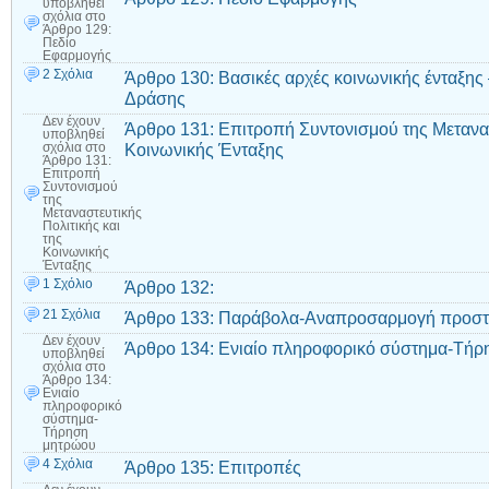
υποβληθεί
σχόλια
στο
Άρθρο 129:
Πεδίο
Εφαρμογής
2 Σχόλια
Άρθρο 130: Βασικές αρχές κοινωνικής ένταξ
Δράσης
Δεν έχουν
Άρθρο 131: Επιτροπή Συντονισμού της Μετανασ
υποβληθεί
Κοινωνικής Ένταξης
σχόλια
στο
Άρθρο 131:
Επιτροπή
Συντονισμού
της
Μεταναστευτικής
Πολιτικής και
της
Κοινωνικής
Ένταξης
1 Σχόλιο
Άρθρο 132:
21 Σχόλια
Άρθρο 133: Παράβολα-Αναπροσαρμογή προστ
Δεν έχουν
Άρθρο 134: Ενιαίο πληροφορικό σύστημα-Τή
υποβληθεί
σχόλια
στο
Άρθρο 134:
Ενιαίο
πληροφορικό
σύστημα-
Τήρηση
μητρώου
4 Σχόλια
Άρθρο 135: Επιτροπές