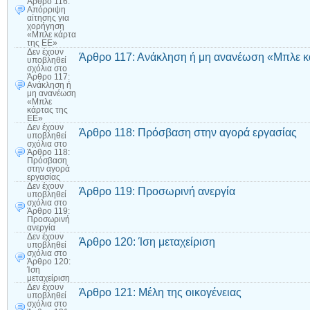
Άρθρο 116:
Απόρριψη
αίτησης για
χορήγηση
«Μπλε κάρτα
της ΕΕ»
Δεν έχουν
Άρθρο 117: Ανάκληση ή μη ανανέωση «Μπλε κ
υποβληθεί
σχόλια
στο
Άρθρο 117:
Ανάκληση ή
μη ανανέωση
«Μπλε
κάρτας της
ΕΕ»
Δεν έχουν
Άρθρο 118: Πρόσβαση στην αγορά εργασίας
υποβληθεί
σχόλια
στο
Άρθρο 118:
Πρόσβαση
στην αγορά
εργασίας
Δεν έχουν
Άρθρο 119: Προσωρινή ανεργία
υποβληθεί
σχόλια
στο
Άρθρο 119:
Προσωρινή
ανεργία
Δεν έχουν
Άρθρο 120: Ίση μεταχείριση
υποβληθεί
σχόλια
στο
Άρθρο 120:
Ίση
μεταχείριση
Δεν έχουν
Άρθρο 121: Μέλη της οικογένειας
υποβληθεί
σχόλια
στο