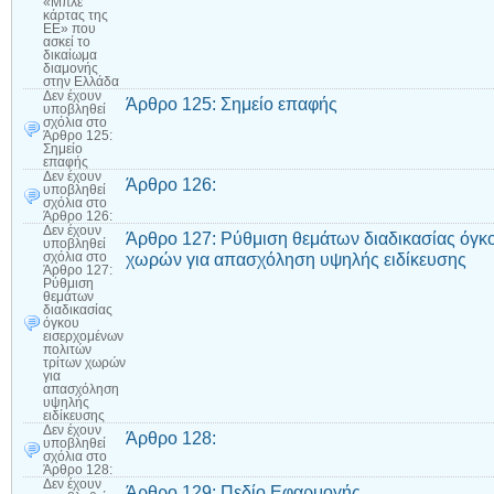
«Μπλε
κάρτας της
ΕΕ» που
ασκεί το
δικαίωμα
διαμονής
στην Ελλάδα
Δεν έχουν
Άρθρο 125: Σημείο επαφής
υποβληθεί
σχόλια
στο
Άρθρο 125:
Σημείο
επαφής
Δεν έχουν
Άρθρο 126:
υποβληθεί
σχόλια
στο
Άρθρο 126:
Δεν έχουν
Άρθρο 127: Ρύθμιση θεμάτων διαδικασίας όγκ
υποβληθεί
χωρών για απασχόληση υψηλής ειδίκευσης
σχόλια
στο
Άρθρο 127:
Ρύθμιση
θεμάτων
διαδικασίας
όγκου
εισερχομένων
πολιτών
τρίτων χωρών
για
απασχόληση
υψηλής
ειδίκευσης
Δεν έχουν
Άρθρο 128:
υποβληθεί
σχόλια
στο
Άρθρο 128:
Δεν έχουν
Άρθρο 129: Πεδίο Εφαρμογής