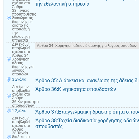
την εθελοντική υπηρεσία
σχόλια
στο
Άρθρο
33:Γενικές
προϋποθέσεις
δικαιώματος
διαμονής με
σκοπό τις
σπουδές ή
την
εθελοντική
υπηρεσία
Δεν έχουν
Άρθρο 34: Χορήγηση άδειας διαμονής για λόγους σπουδών
υποβληθεί
σχόλια
στο
Άρθρο 34:
Χορήγηση
άδειας
διαμονής για
λόγους
σπουδών
3 Σχόλια
Άρθρο 35: Διάρκεια και ανανέωση της άδειας 
Δεν έχουν
Άρθρο 36:Κινητικότητα σπουδαστών
υποβληθεί
σχόλια
στο
Άρθρο
36:Κινητικότητα
σπουδαστών
1 Σχόλιο
Άρθρο 37:Επαγγελματική δραστηριότητα σπο
Δεν έχουν
Άρθρο 38:Ταχεία διαδικασία χορήγησης αδειών
υποβληθεί
σπουδαστές
σχόλια
στο
Άρθρο
38:Ταχεία
διαδικασία