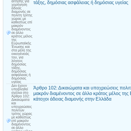
αίτησης για
τάξης, δημόσιας ασφάλειας ή δημόσιας υγείας
χορήγηση
άδειας
διαμονής σε
πολίτη τρίτης
χώρας με
καθεστώς επί
μακρόν
διαμένοντος
σε άλλο
κράτος μέλος
της
Ευρωπαϊκής
Ένωσης και
στα μέλη της
οικογένειάς
του, για
λόγους
δημόσιας
τάξης,
δημόσιας
ασφάλειας ή
δημόσιας
υγείας
Δεν έχουν
Άρθρο 102: Δικαιώματα και υποχρεώσεις πολιτ
υποβληθεί
μακρόν διαμένοντος σε άλλο κράτος μέλος τη
σχόλια
στο
Άρθρο 102:
κάτοχοι άδειας διαμονής στην Ελλάδα
Δικαιώματα
και
υποχρεώσεις
πολιτών
τρίτης χώρας
με καθεστώς
επί μακρόν
διαμένοντος
σε άλλο