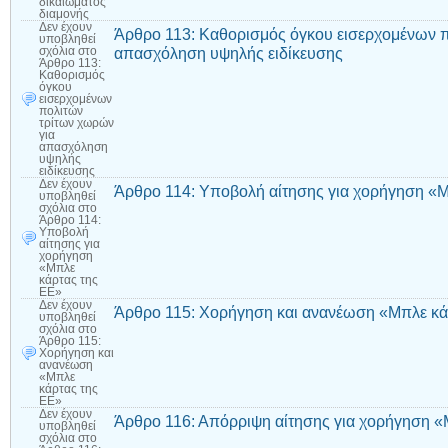
δικαιώματος
διαμονής
Δεν έχουν
Άρθρο 113: Καθορισμός όγκου εισερχομένων π
υποβληθεί
απασχόληση υψηλής ειδίκευσης
σχόλια
στο
Άρθρο 113:
Καθορισμός
όγκου
εισερχομένων
πολιτών
τρίτων χωρών
για
απασχόληση
υψηλής
ειδίκευσης
Δεν έχουν
Άρθρο 114: Υποβολή αίτησης για χορήγηση «Μ
υποβληθεί
σχόλια
στο
Άρθρο 114:
Υποβολή
αίτησης για
χορήγηση
«Μπλε
κάρτας της
ΕΕ»
Δεν έχουν
Άρθρο 115: Χορήγηση και ανανέωση «Μπλε κά
υποβληθεί
σχόλια
στο
Άρθρο 115:
Χορήγηση και
ανανέωση
«Μπλε
κάρτας της
ΕΕ»
Δεν έχουν
Άρθρο 116: Απόρριψη αίτησης για χορήγηση «
υποβληθεί
σχόλια
στο