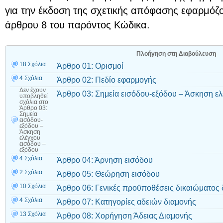
για την έκδοση της σχετικής απόφασης εφαρμόζον
άρθρου 8 του παρόντος Κώδικα.
Πλοήγηση στη Διαβούλευση
18 Σχόλια
Άρθρο 01: Ορισμοί
4 Σχόλια
Άρθρο 02: Πεδίο εφαρμογής
Δεν έχουν
Άρθρο 03: Σημεία εισόδου-εξόδου – Άσκηση ελ
υποβληθεί
σχόλια
στο
Άρθρο 03:
Σημεία
εισόδου-
εξόδου –
Άσκηση
ελέγχου
εισόδου –
εξόδου
4 Σχόλια
Άρθρο 04: Άρνηση εισόδου
2 Σχόλια
Άρθρο 05: Θεώρηση εισόδου
10 Σχόλια
Άρθρο 06: Γενικές προϋποθέσεις δικαιώματος 
4 Σχόλια
Άρθρο 07: Κατηγορίες αδειών διαμονής
13 Σχόλια
Άρθρο 08: Χορήγηση Άδειας Διαμονής