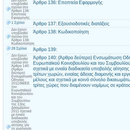
Δεν έχουν
Άρθρο 136: Εποπτεία Εφαρμογής
υποβληθεί
σχόλια
στο
Άρθρο 136:
Εποπτεία
Εφαρμογής
1 Σχόλιο
Άρθρο 137: Εξουσιοδοτικές διατάξεις
Δεν έχουν
Άρθρο 138: Κωδικοποίηση
υποβληθεί
σχόλια
στο
Άρθρο 138:
Κωδικοποίηση
28 Σχόλια
Άρθρο 139:
Δεν έχουν
Άρθρο 140: (Άρθρο δεύτερο) Ενσωμάτωση Οδη
υποβληθεί
Ευρωπαϊκού Κοινοβουλίου και του Συμβουλίου
σχόλια
στο
Άρθρο 140:
σχετικά με ενιαία διαδικασία υποβολής αίτησης
(Άρθρο
δεύτερο)
τρίτων χωρών, ενιαίας άδειας διαμονής και εργ
Ενσωμάτωση
μέλους και σχετικά με κοινό σύνολο δικαιωμάτ
Οδηγίας
2011/98/ΕΕ
τρίτες χώρες που διαμένουν νομίμως σε κράτο
του
Ευρωπαϊκού
Κοινοβουλίου
και του
Συμβουλίου
της 13ης
Δεκεμβρίου
2011 σχετικά
με ενιαία
διαδικασία
υποβολής
αίτησης για
τη χορήγηση