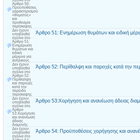
σχόλια
στο
Άρθρο 50:
Προϋποθέσεις
χαρακτηρισμού
«θύματος»
και
προθεσμία
περίσκεψης
Δεν έχουν
Άρθρο 51: Ενημέρωση θυμάτων και ειδική μέρι
υποβληθεί
σχόλια
στο
Άρθρο 51:
Ενημέρωση
θυμάτων και
ειδική
μέριμνα για
ανήλικους
Δεν έχουν
Άρθρο 52: Περίθαλψη και παροχές κατά την πε
υποβληθεί
σχόλια
στο
Άρθρο 52:
Περίθαλψη
και παροχές
κατά την
περίοδο
περίσκεψης
Δεν έχουν
Άρθρο 53:Χορήγηση και ανανέωση άδειας δια
υποβληθεί
σχόλια
στο
Άρθρο
53:Χορήγηση
και ανανέωση
άδειας
διαμονής
Δεν έχουν
Άρθρο 54: Προϋποθέσεις χορήγησης και ανανέ
υποβληθεί
σχόλια
στο