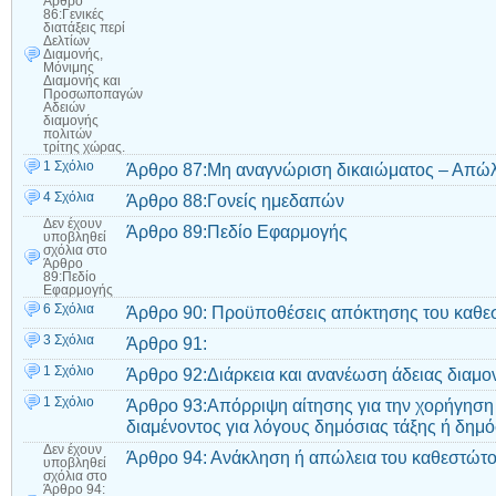
Άρθρο
86:Γενικές
διατάξεις περί
Δελτίων
Διαμονής,
Μόνιμης
Διαμονής και
Προσωποπαγών
Αδειών
διαμονής
πολιτών
τρίτης χώρας.
1 Σχόλιο
Άρθρο 87:Μη αναγνώριση δικαιώματος – Απώλ
4 Σχόλια
Άρθρο 88:Γονείς ημεδαπών
Δεν έχουν
Άρθρο 89:Πεδίο Εφαρμογής
υποβληθεί
σχόλια
στο
Άρθρο
89:Πεδίο
Εφαρμογής
6 Σχόλια
Άρθρο 90: Προϋποθέσεις απόκτησης του καθεσ
3 Σχόλια
Άρθρο 91:
1 Σχόλιο
Άρθρο 92:Διάρκεια και ανανέωση άδειας διαμο
1 Σχόλιο
Άρθρο 93:Απόρριψη αίτησης για την χορήγηση 
διαμένοντος για λόγους δημόσιας τάξης ή δημ
Δεν έχουν
Άρθρο 94: Ανάκληση ή απώλεια του καθεστώτο
υποβληθεί
σχόλια
στο
Άρθρο 94: