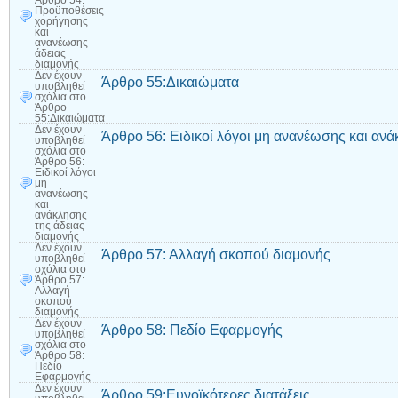
Άρθρο 54:
Προϋποθέσεις
χορήγησης
και
ανανέωσης
άδειας
διαμονής
Δεν έχουν
Άρθρο 55:Δικαιώματα
υποβληθεί
σχόλια
στο
Άρθρο
55:Δικαιώματα
Δεν έχουν
Άρθρο 56: Ειδικοί λόγοι μη ανανέωσης και ανά
υποβληθεί
σχόλια
στο
Άρθρο 56:
Ειδικοί λόγοι
μη
ανανέωσης
και
ανάκλησης
της άδειας
διαμονής
Δεν έχουν
Άρθρο 57: Αλλαγή σκοπού διαμονής
υποβληθεί
σχόλια
στο
Άρθρο 57:
Αλλαγή
σκοπού
διαμονής
Δεν έχουν
Άρθρο 58: Πεδίο Εφαρμογής
υποβληθεί
σχόλια
στο
Άρθρο 58:
Πεδίο
Εφαρμογής
Δεν έχουν
Άρθρο 59:Ευνοϊκότερες διατάξεις