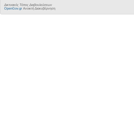
Δικτυακός Τόπος Διαβουλεύσεων
OpenGov.gr
Ανοικτή Διακυβέρνηση