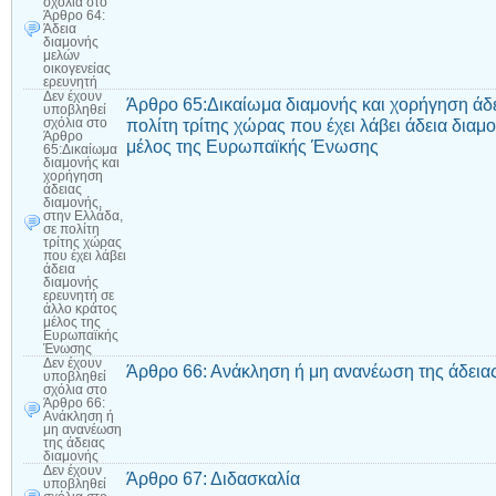
σχόλια
στο
Άρθρο 64:
Άδεια
διαμονής
μελών
οικογενείας
ερευνητή
Δεν έχουν
Άρθρο 65:Δικαίωμα διαμονής και χορήγηση άδε
υποβληθεί
πολίτη τρίτης χώρας που έχει λάβει άδεια διαμ
σχόλια
στο
Άρθρο
μέλος της Ευρωπαϊκής Ένωσης
65:Δικαίωμα
διαμονής και
χορήγηση
άδειας
διαμονής,
στην Ελλάδα,
σε πολίτη
τρίτης χώρας
που έχει λάβει
άδεια
διαμονής
ερευνητή σε
άλλο κράτος
μέλος της
Ευρωπαϊκής
Ένωσης
Δεν έχουν
Άρθρο 66: Ανάκληση ή μη ανανέωση της άδεια
υποβληθεί
σχόλια
στο
Άρθρο 66:
Ανάκληση ή
μη ανανέωση
της άδειας
διαμονής
Δεν έχουν
Άρθρο 67: Διδασκαλία
υποβληθεί