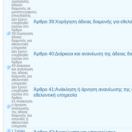
χορήγησης
αδειών
διαμονής σε
μεταπτυχιακούς
σπουδαστές
Δεν έχουν
Άρθρο 39:Χορήγηση άδειας διαμονής για εθελο
υποβληθεί
σχόλια
στο
Άρθρο
39:Χορήγηση
άδειας
διαμονής για
εθελοντική
υπηρεσία
Δεν έχουν
Άρθρο 40:Διάρκεια και ανανέωση της άδειας δι
υποβληθεί
σχόλια
στο
Άρθρο
40:Διάρκεια
και ανανέωση
της άδειας
διαμονής για
εθελοντική
υπηρεσία
Δεν έχουν
Άρθρο 41:Ανάκληση ή άρνηση ανανέωσης της ά
υποβληθεί
εθελοντική υπηρεσία
σχόλια
στο
Άρθρο
41:Ανάκληση
ή άρνηση
ανανέωσης
της άδειας
διαμονής για
σπουδές ή
εθελοντική
υπηρεσία
1 Σχόλιο