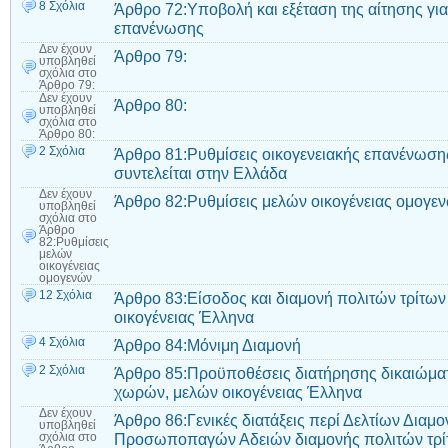
8 Σχόλια
Άρθρο 72:Υποβολή και εξέταση της αίτησης για
επανένωσης
Δεν έχουν
Άρθρο 79:
υποβληθεί
σχόλια
στο
Άρθρο 79:
Δεν έχουν
Άρθρο 80:
υποβληθεί
σχόλια
στο
Άρθρο 80:
2 Σχόλια
Άρθρο 81:Ρυθμίσεις οικογενειακής επανένωσης
συντελείται στην Ελλάδα
Δεν έχουν
Άρθρο 82:Ρυθμίσεις μελών οικογένειας ομογε
υποβληθεί
σχόλια
στο
Άρθρο
82:Ρυθμίσεις
μελών
οικογένειας
ομογενών
12 Σχόλια
Άρθρο 83:Είσοδος και διαμονή πολιτών τρίτων
οικογένειας Έλληνα
4 Σχόλια
Άρθρο 84:Μόνιμη Διαμονή
2 Σχόλια
Άρθρο 85:Προϋποθέσεις διατήρησης δικαιώματ
χωρών, μελών οικογένειας Έλληνα
Δεν έχουν
Άρθρο 86:Γενικές διατάξεις περί Δελτίων Διαμο
υποβληθεί
Προσωποπαγών Αδειών διαμονής πολιτών τρί
σχόλια
στο