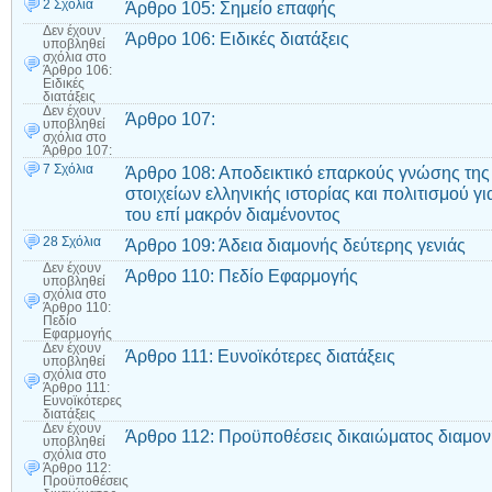
2 Σχόλια
Άρθρο 105: Σημείο επαφής
Δεν έχουν
Άρθρο 106: Ειδικές διατάξεις
υποβληθεί
σχόλια
στο
Άρθρο 106:
Ειδικές
διατάξεις
Δεν έχουν
Άρθρο 107:
υποβληθεί
σχόλια
στο
Άρθρο 107:
7 Σχόλια
Άρθρο 108: Αποδεικτικό επαρκούς γνώσης της
στοιχείων ελληνικής ιστορίας και πολιτισμού 
του επί μακρόν διαμένοντος
28 Σχόλια
Άρθρο 109: Άδεια διαμονής δεύτερης γενιάς
Δεν έχουν
Άρθρο 110: Πεδίο Εφαρμογής
υποβληθεί
σχόλια
στο
Άρθρο 110:
Πεδίο
Εφαρμογής
Δεν έχουν
Άρθρο 111: Ευνοϊκότερες διατάξεις
υποβληθεί
σχόλια
στο
Άρθρο 111:
Ευνοϊκότερες
διατάξεις
Δεν έχουν
Άρθρο 112: Προϋποθέσεις δικαιώματος διαμο
υποβληθεί
σχόλια
στο
Άρθρο 112:
Προϋποθέσεις