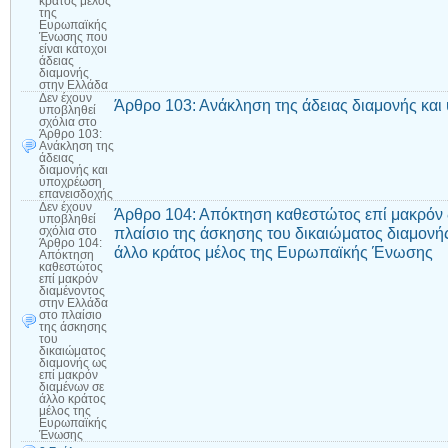
κράτος μέλος
της
Ευρωπαϊκής
Ένωσης που
είναι κάτοχοι
άδειας
διαμονής
στην Ελλάδα
Δεν έχουν
Άρθρο 103: Ανάκληση της άδειας διαμονής κα
υποβληθεί
σχόλια
στο
Άρθρο 103:
Ανάκληση της
άδειας
διαμονής και
υποχρέωση
επανεισδοχής
Δεν έχουν
Άρθρο 104: Απόκτηση καθεστώτος επί μακρόν 
υποβληθεί
πλαίσιο της άσκησης του δικαιώματος διαμονή
σχόλια
στο
Άρθρο 104:
άλλο κράτος μέλος της Ευρωπαϊκής Ένωσης
Απόκτηση
καθεστώτος
επί μακρόν
διαμένοντος
στην Ελλάδα
στο πλαίσιο
της άσκησης
του
δικαιώματος
διαμονής ως
επί μακρόν
διαμένων σε
άλλο κράτος
μέλος της
Ευρωπαϊκής
Ένωσης