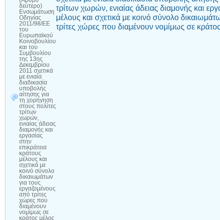
(Άρθρο
δεύτερο)
τρίτων χωρών, ενιαίας άδειας διαμονής και εργ
Ενσωμάτωση
μέλους και σχετικά με κοινό σύνολο δικαιωμάτ
Οδηγίας
2011/98/ΕΕ
τρίτες χώρες που διαμένουν νομίμως σε κράτο
του
Ευρωπαϊκού
Κοινοβουλίου
και του
Συμβουλίου
της 13ης
Δεκεμβρίου
2011 σχετικά
με ενιαία
διαδικασία
υποβολής
αίτησης για
τη χορήγηση
στους πολίτες
τρίτων
χωρών,
ενιαίας άδειας
διαμονής και
εργασίας
στην
επικράτεια
κράτους
μέλους και
σχετικά με
κοινό σύνολο
δικαιωμάτων
για τους
εργαζομένους
από τρίτες
χώρες που
διαμένουν
νομίμως σε
κράτος μέλος