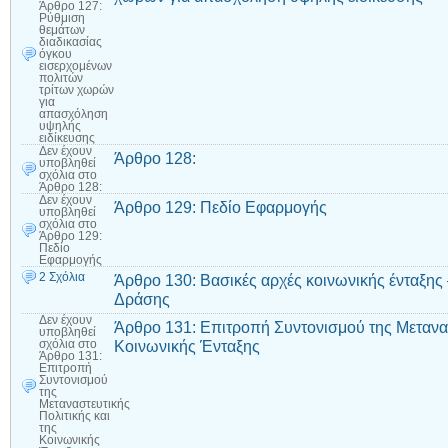
Άρθρο 127:
Ρύθμιση
θεμάτων
διαδικασίας
όγκου
εισερχομένων
πολιτών
τρίτων χωρών
για
απασχόληση
υψηλής
ειδίκευσης
Δεν έχουν
Άρθρο 128:
υποβληθεί
σχόλια
στο
Άρθρο 128:
Δεν έχουν
Άρθρο 129: Πεδίο Εφαρμογής
υποβληθεί
σχόλια
στο
Άρθρο 129:
Πεδίο
Εφαρμογής
2 Σχόλια
Άρθρο 130: Βασικές αρχές κοινωνικής ένταξ
Δράσης
Δεν έχουν
Άρθρο 131: Επιτροπή Συντονισμού της Μετανασ
υποβληθεί
Κοινωνικής Ένταξης
σχόλια
στο
Άρθρο 131:
Επιτροπή
Συντονισμού
της
Μεταναστευτικής
Πολιτικής και
της
Κοινωνικής