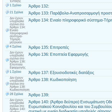
Ένταξης
1 Σχόλιο
Άρθρο 132:
21 Σχόλια
Άρθρο 133: Παράβολα-Αναπροσαρμογή προστ
Δεν έχουν
Άρθρο 134: Ενιαίο πληροφορικό σύστημα-Τή
υποβληθεί
σχόλια
στο
Άρθρο 134:
Ενιαίο
πληροφορικό
σύστημα-
Τήρηση
μητρώου
4 Σχόλια
Άρθρο 135: Επιτροπές
Δεν έχουν
Άρθρο 136: Εποπτεία Εφαρμογής
υποβληθεί
σχόλια
στο
Άρθρο 136:
Εποπτεία
Εφαρμογής
1 Σχόλιο
Άρθρο 137: Εξουσιοδοτικές διατάξεις
Δεν έχουν
Άρθρο 138: Κωδικοποίηση
υποβληθεί
σχόλια
στο
Άρθρο 138:
Κωδικοποίηση
28 Σχόλια
Άρθρο 139:
Δεν έχουν
Άρθρο 140: (Άρθρο δεύτερο) Ενσωμάτωση Οδη
υποβληθεί
Ευρωπαϊκού Κοινοβουλίου και του Συμβουλίου
σχόλια
στο
Άρθρο 140:
σχετικά με ενιαία διαδικασία υποβολής αίτησης