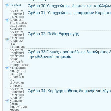
2 Σχόλια
Άρθρο 30:Υποχρεώσεις ιδιωτών και υπαλλήλ
Δεν έχουν
Άρθρο 31: Υποχρεώσεις μεταφορέων-Κυρώσει
υποβληθεί
σχόλια
στο
Άρθρο 31:
Υποχρεώσεις
μεταφορέων-
Κυρώσεις
Δεν έχουν
Άρθρο 32: Πεδίο Εφαρμογής
υποβληθεί
σχόλια
στο
Άρθρο 32:
Πεδίο
Εφαρμογής
Δεν έχουν
Άρθρο 33:Γενικές προϋποθέσεις δικαιώματος δ
υποβληθεί
την εθελοντική υπηρεσία
σχόλια
στο
Άρθρο
33:Γενικές
προϋποθέσεις
δικαιώματος
διαμονής με
σκοπό τις
σπουδές ή
την
εθελοντική
υπηρεσία
Δεν έχουν
Άρθρο 34: Χορήγηση άδειας διαμονής για λό
υποβληθεί
σχόλια
στο
Άρθρο 34:
Χορήγηση
άδειας
διαμονής για
λόγους