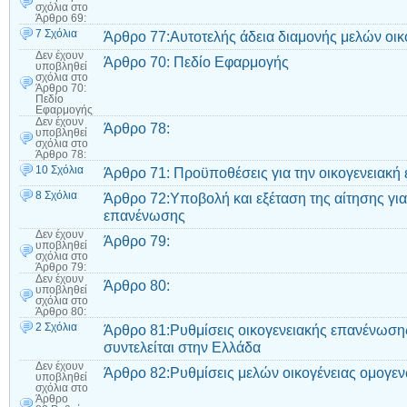
σχόλια
στο
Άρθρο 69:
7 Σχόλια
Άρθρο 77:Αυτοτελής άδεια διαμονής μελών οικ
Δεν έχουν
Άρθρο 70: Πεδίο Εφαρμογής
υποβληθεί
σχόλια
στο
Άρθρο 70:
Πεδίο
Εφαρμογής
Δεν έχουν
Άρθρο 78:
υποβληθεί
σχόλια
στο
Άρθρο 78:
10 Σχόλια
Άρθρο 71: Προϋποθέσεις για την οικογενειακ
8 Σχόλια
Άρθρο 72:Υποβολή και εξέταση της αίτησης για
επανένωσης
Δεν έχουν
Άρθρο 79:
υποβληθεί
σχόλια
στο
Άρθρο 79:
Δεν έχουν
Άρθρο 80:
υποβληθεί
σχόλια
στο
Άρθρο 80:
2 Σχόλια
Άρθρο 81:Ρυθμίσεις οικογενειακής επανένωσης
συντελείται στην Ελλάδα
Δεν έχουν
Άρθρο 82:Ρυθμίσεις μελών οικογένειας ομογε
υποβληθεί
σχόλια
στο
Άρθρο