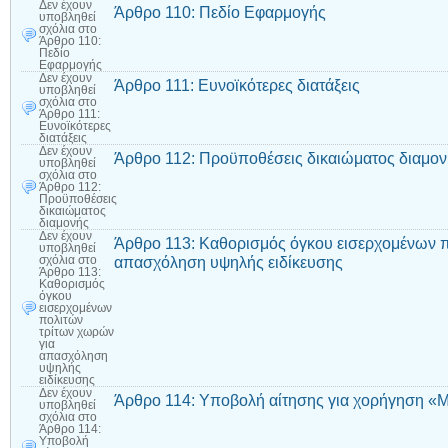
Δεν έχουν
Άρθρο 110: Πεδίο Εφαρμογής
υποβληθεί
σχόλια
στο
Άρθρο 110:
Πεδίο
Εφαρμογής
Δεν έχουν
Άρθρο 111: Ευνοϊκότερες διατάξεις
υποβληθεί
σχόλια
στο
Άρθρο 111:
Ευνοϊκότερες
διατάξεις
Δεν έχουν
Άρθρο 112: Προϋποθέσεις δικαιώματος διαμο
υποβληθεί
σχόλια
στο
Άρθρο 112:
Προϋποθέσεις
δικαιώματος
διαμονής
Δεν έχουν
Άρθρο 113: Καθορισμός όγκου εισερχομένων π
υποβληθεί
απασχόληση υψηλής ειδίκευσης
σχόλια
στο
Άρθρο 113:
Καθορισμός
όγκου
εισερχομένων
πολιτών
τρίτων χωρών
για
απασχόληση
υψηλής
ειδίκευσης
Δεν έχουν
Άρθρο 114: Υποβολή αίτησης για χορήγηση «Μ
υποβληθεί
σχόλια
στο
Άρθρο 114:
Υποβολή