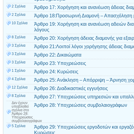
2 Σχόλια
Άρθρο 17: Χορήγηση και ανανέωση άδειας δια
2 Σχόλια
Άρθρο 18:Προσωρινή Διαμονή – Απασχόληση μ
10 Σχόλια
Άρθρο 19: Χορήγηση και ανανέωση αδειών δια
λόγους
8 Σχόλια
Άρθρο 20: Χορήγηση άδειας διαμονής για εξαι
3 Σχόλια
Άρθρο 21:Λοιποί λόγοι χορήγησης άδειας διαμ
3 Σχόλια
Άρθρο 22: Δικαιώματα
3 Σχόλια
Άρθρο 23: Υποχρεώσεις
1 Σχόλιο
Άρθρο 24: Κυρώσεις
4 Σχόλια
Άρθρο 25: Ανάκληση – Απόρριψη – Άρνηση χο
12 Σχόλια
Άρθρο 26: Διαδικαστικές εγγυήσεις
8 Σχόλια
Άρθρο 27: Υποχρεώσεις υπηρεσιών και υπαλ
Δεν έχουν
Άρθρο 28: Υποχρεώσεις συμβολαιογράφων
υποβληθεί
σχόλια
στο
Άρθρο 28:
Υποχρεώσεις
συμβολαιογράφων
5 Σχόλια
Άρθρο 29: Υποχρεώσεις εργοδοτών και εργαζ
Κυρώσεις