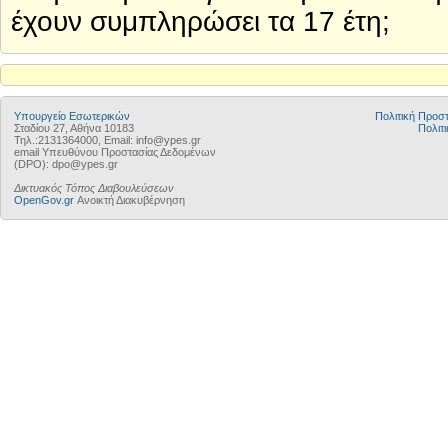
έχουν συμπληρώσει τα 17 έτη;
Υπουργείο Εσωτερικών
Πολιτική Προ
Σταδίου 27, Αθήνα 10183
Πολιτι
Τηλ.:2131364000, Email: info@ypes.gr
email Υπευθύνου Προστασίας Δεδομένων
(DPO): dpo@ypes.gr
Δικτυακός Τόπος Διαβουλεύσεων
OpenGov.gr
Ανοικτή Διακυβέρνηση