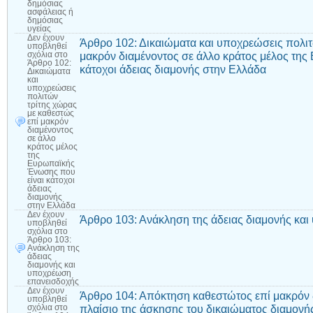
δημόσιας
ασφάλειας ή
δημόσιας
υγείας
Δεν έχουν
Άρθρο 102: Δικαιώματα και υποχρεώσεις πολιτ
υποβληθεί
μακρόν διαμένοντος σε άλλο κράτος μέλος τη
σχόλια
στο
Άρθρο 102:
κάτοχοι άδειας διαμονής στην Ελλάδα
Δικαιώματα
και
υποχρεώσεις
πολιτών
τρίτης χώρας
με καθεστώς
επί μακρόν
διαμένοντος
σε άλλο
κράτος μέλος
της
Ευρωπαϊκής
Ένωσης που
είναι κάτοχοι
άδειας
διαμονής
στην Ελλάδα
Δεν έχουν
Άρθρο 103: Ανάκληση της άδειας διαμονής κα
υποβληθεί
σχόλια
στο
Άρθρο 103:
Ανάκληση της
άδειας
διαμονής και
υποχρέωση
επανεισδοχής
Δεν έχουν
Άρθρο 104: Απόκτηση καθεστώτος επί μακρόν 
υποβληθεί
πλαίσιο της άσκησης του δικαιώματος διαμονή
σχόλια
στο