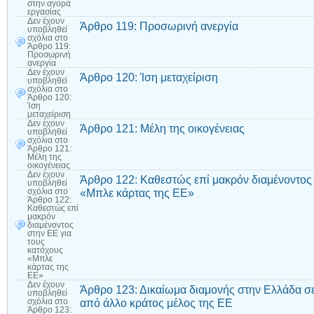
στην αγορά
εργασίας
Δεν έχουν
Άρθρο 119: Προσωρινή ανεργία
υποβληθεί
σχόλια
στο
Άρθρο 119:
Προσωρινή
ανεργία
Δεν έχουν
Άρθρο 120: Ίση μεταχείριση
υποβληθεί
σχόλια
στο
Άρθρο 120:
Ίση
μεταχείριση
Δεν έχουν
Άρθρο 121: Μέλη της οικογένειας
υποβληθεί
σχόλια
στο
Άρθρο 121:
Μέλη της
οικογένειας
Δεν έχουν
Άρθρο 122: Καθεστώς επί μακρόν διαμένοντος 
υποβληθεί
«Μπλε κάρτας της ΕΕ»
σχόλια
στο
Άρθρο 122:
Καθεστώς επί
μακρόν
διαμένοντος
στην ΕΕ για
τους
κατόχους
«Μπλε
κάρτας της
ΕΕ»
Δεν έχουν
Άρθρο 123: Δικαίωμα διαμονής στην Ελλάδα σ
υποβληθεί
από άλλο κράτος μέλος της ΕΕ
σχόλια
στο
Άρθρο 123: