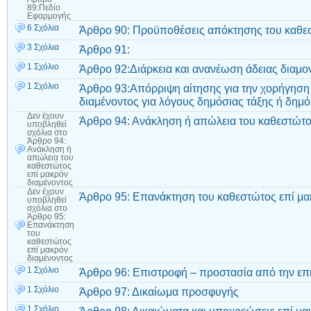
89:Πεδίο
Εφαρμογής
6 Σχόλια
Άρθρο 90: Προϋποθέσεις απόκτησης του καθεσ
3 Σχόλια
Άρθρο 91:
1 Σχόλιο
Άρθρο 92:Διάρκεια και ανανέωση άδειας διαμο
1 Σχόλιο
Άρθρο 93:Απόρριψη αίτησης για την χορήγηση 
διαμένοντος για λόγους δημόσιας τάξης ή δημ
Δεν έχουν
Άρθρο 94: Ανάκληση ή απώλεια του καθεστώτο
υποβληθεί
σχόλια
στο
Άρθρο 94:
Ανάκληση ή
απώλεια του
καθεστώτος
επί μακρόν
διαμένοντος
Δεν έχουν
Άρθρο 95: Επανάκτηση του καθεστώτος επί μα
υποβληθεί
σχόλια
στο
Άρθρο 95:
Επανάκτηση
του
καθεστώτος
επί μακρόν
διαμένοντος
1 Σχόλιο
Άρθρο 96: Επιστροφή – προστασία από την επ
1 Σχόλιο
Άρθρο 97: Δικαίωμα προσφυγής
1 Σχόλιο