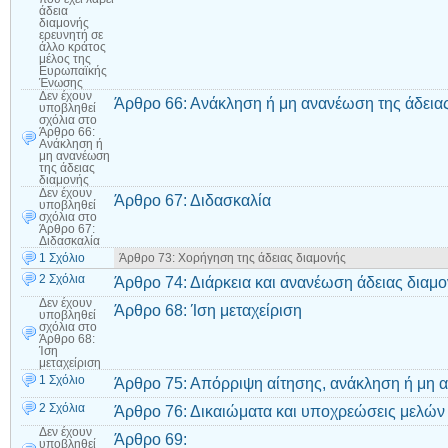
άδεια
διαμονής
ερευνητή σε
άλλο κράτος
μέλος της
Ευρωπαϊκής
Ένωσης
Δεν έχουν
Άρθρο 66: Ανάκληση ή μη ανανέωση της άδεια
υποβληθεί
σχόλια
στο
Άρθρο 66:
Ανάκληση ή
μη ανανέωση
της άδειας
διαμονής
Δεν έχουν
Άρθρο 67: Διδασκαλία
υποβληθεί
σχόλια
στο
Άρθρο 67:
Διδασκαλία
1 Σχόλιο
Άρθρο 73: Χορήγηση της άδειας διαμονής
2 Σχόλια
Άρθρο 74: Διάρκεια και ανανέωση άδειας διαμ
Δεν έχουν
Άρθρο 68: Ίση μεταχείριση
υποβληθεί
σχόλια
στο
Άρθρο 68:
Ίση
μεταχείριση
1 Σχόλιο
Άρθρο 75: Απόρριψη αίτησης, ανάκληση ή μη 
2 Σχόλια
Άρθρο 76: Δικαιώματα και υποχρεώσεις μελών 
Δεν έχουν
Άρθρο 69:
υποβληθεί