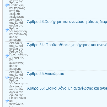
Άρθρο 52:
Περίθαλψη
και παροχές
κατά την
περίοδο
περίσκεψης
Δεν έχουν
Άρθρο 53:Χορήγηση και ανανέωση άδειας δια
υποβληθεί
σχόλια
στο
Άρθρο
53:Χορήγηση
και ανανέωση
άδειας
διαμονής
Δεν έχουν
Άρθρο 54: Προϋποθέσεις χορήγησης και ανανέ
υποβληθεί
σχόλια
στο
Άρθρο 54:
Προϋποθέσεις
χορήγησης
και
ανανέωσης
άδειας
διαμονής
Δεν έχουν
Άρθρο 55:Δικαιώματα
υποβληθεί
σχόλια
στο
Άρθρο
55:Δικαιώματα
Δεν έχουν
Άρθρο 56: Ειδικοί λόγοι μη ανανέωσης και ανά
υποβληθεί
σχόλια
στο
Άρθρο 56:
Ειδικοί λόγοι
μη
ανανέωσης
και