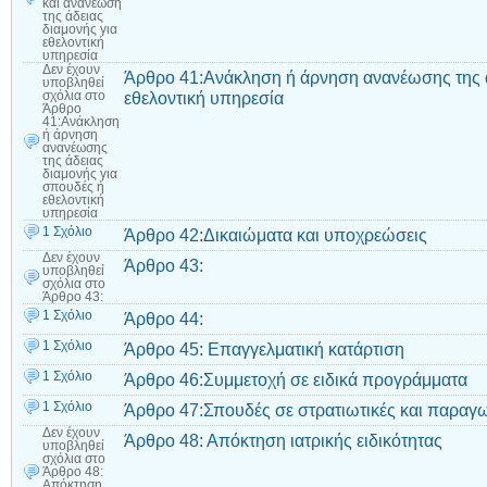
και ανανέωση
της άδειας
διαμονής για
εθελοντική
υπηρεσία
Δεν έχουν
Άρθρο 41:Ανάκληση ή άρνηση ανανέωσης της ά
υποβληθεί
εθελοντική υπηρεσία
σχόλια
στο
Άρθρο
41:Ανάκληση
ή άρνηση
ανανέωσης
της άδειας
διαμονής για
σπουδές ή
εθελοντική
υπηρεσία
1 Σχόλιο
Άρθρο 42:Δικαιώματα και υποχρεώσεις
Δεν έχουν
Άρθρο 43:
υποβληθεί
σχόλια
στο
Άρθρο 43:
1 Σχόλιο
Άρθρο 44:
1 Σχόλιο
Άρθρο 45: Επαγγελματική κατάρτιση
1 Σχόλιο
Άρθρο 46:Συμμετοχή σε ειδικά προγράμματα
1 Σχόλιο
Άρθρο 47:Σπουδές σε στρατιωτικές και παραγω
Δεν έχουν
Άρθρο 48: Απόκτηση ιατρικής ειδικότητας
υποβληθεί
σχόλια
στο
Άρθρο 48:
Απόκτηση