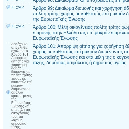
Άρθρο 98: Δικαιώματα και υποχρεώσεις επί μα
1 Σχόλιο
Άρθρο 99: Δικαίωμα διαμονής και χορήγηση άδ
πολίτη τρίτης χώρας με καθεστώς επί μακρόν δ
της Ευρωπαϊκής Ένωσης
1 Σχόλιο
Άρθρο 100: Μέλη οικογένειας πολίτη τρίτης χώ
διαμονής στην Ελλάδα ως επί μακρόν διαμένων
Ευρωπαϊκής Ένωσης
Δεν έχουν
Άρθρο 101: Απόρριψη αίτησης για χορήγηση άδε
υποβληθεί
χώρας με καθεστώς επί μακρόν διαμένοντος σε
σχόλια
στο
Άρθρο 101:
Ευρωπαϊκής Ένωσης και στα μέλη της οικογένε
Απόρριψη
αίτησης για
τάξης, δημόσιας ασφάλειας ή δημόσιας υγείας
χορήγηση
άδειας
διαμονής σε
πολίτη τρίτης
χώρας με
καθεστώς επί
μακρόν
διαμένοντος
σε άλλο
κράτος μέλος
της
Ευρωπαϊκής
Ένωσης και
στα μέλη της
οικογένειάς
του, για
λόγους
δημόσιας
τάξης,