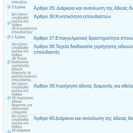
σπουδών
3 Σχόλια
Άρθρο 35: Διάρκεια και ανανέωση της άδειας 
Δεν έχουν
Άρθρο 36:Κινητικότητα σπουδαστών
υποβληθεί
σχόλια
στο
Άρθρο
36:Κινητικότητα
σπουδαστών
1 Σχόλιο
Άρθρο 37:Επαγγελματική δραστηριότητα σπο
Δεν έχουν
Άρθρο 38:Ταχεία διαδικασία χορήγησης αδειών
υποβληθεί
σπουδαστές
σχόλια
στο
Άρθρο
38:Ταχεία
διαδικασία
χορήγησης
αδειών
διαμονής σε
μεταπτυχιακούς
σπουδαστές
Δεν έχουν
Άρθρο 39:Χορήγηση άδειας διαμονής για εθελο
υποβληθεί
σχόλια
στο
Άρθρο
39:Χορήγηση
άδειας
διαμονής για
εθελοντική
υπηρεσία
Δεν έχουν
Άρθρο 40:Διάρκεια και ανανέωση της άδειας δι
υποβληθεί
σχόλια
στο
Άρθρο
40:Διάρκεια