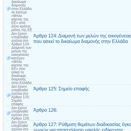
Δικαίωμα
διαμονής
στην Ελλάδα
σε κάτοχο
«Μπλε
κάρτας της
ΕΕ» από
άλλο κράτος
μέλος της ΕΕ
Δεν έχουν
Άρθρο 124: Διαμονή των μελών της οικογένεια
υποβληθεί
που ασκεί το δικαίωμα διαμονής στην Ελλάδα
σχόλια
στο
Άρθρο 124:
Διαμονή των
μελών της
οικογένειας
κατόχου
«Μπλε
κάρτας της
ΕΕ» που
ασκεί το
δικαίωμα
διαμονής
στην Ελλάδα
Δεν έχουν
Άρθρο 125: Σημείο επαφής
υποβληθεί
σχόλια
στο
Άρθρο 125:
Σημείο
επαφής
Δεν έχουν
Άρθρο 126:
υποβληθεί
σχόλια
στο
Άρθρο 126:
Δεν έχουν
Άρθρο 127: Ρύθμιση θεμάτων διαδικασίας όγκ
υποβληθεί
χωρών για απασχόληση υψηλής ειδίκευσης
σχόλια
στο