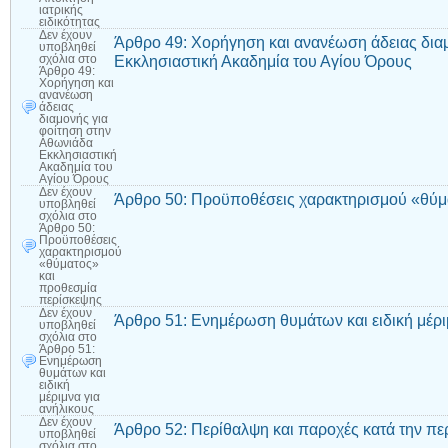
ιατρικής
ειδικότητας
Δεν έχουν
Άρθρο 49: Χορήγηση και ανανέωση άδειας δια
υποβληθεί
Εκκλησιαστική Ακαδημία του Αγίου Όρους
σχόλια
στο
Άρθρο 49:
Χορήγηση και
ανανέωση
άδειας
διαμονής για
φοίτηση στην
Αθωνιάδα
Εκκλησιαστική
Ακαδημία του
Αγίου Όρους
Δεν έχουν
Άρθρο 50: Προϋποθέσεις χαρακτηρισμού «θύμ
υποβληθεί
σχόλια
στο
Άρθρο 50:
Προϋποθέσεις
χαρακτηρισμού
«θύματος»
και
προθεσμία
περίσκεψης
Δεν έχουν
Άρθρο 51: Ενημέρωση θυμάτων και ειδική μέρι
υποβληθεί
σχόλια
στο
Άρθρο 51:
Ενημέρωση
θυμάτων και
ειδική
μέριμνα για
ανήλικους
Δεν έχουν
Άρθρο 52: Περίθαλψη και παροχές κατά την πε
υποβληθεί
σχόλια
στο