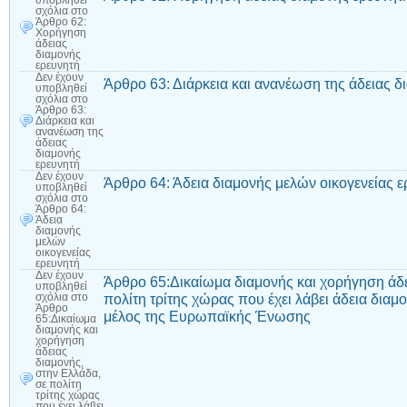
υποβληθεί
σχόλια
στο
Άρθρο 62:
Χορήγηση
άδειας
διαμονής
ερευνητή
Δεν έχουν
Άρθρο 63: Διάρκεια και ανανέωση της άδειας δ
υποβληθεί
σχόλια
στο
Άρθρο 63:
Διάρκεια και
ανανέωση της
άδειας
διαμονής
ερευνητή
Δεν έχουν
Άρθρο 64: Άδεια διαμονής μελών οικογενείας ε
υποβληθεί
σχόλια
στο
Άρθρο 64:
Άδεια
διαμονής
μελών
οικογενείας
ερευνητή
Δεν έχουν
Άρθρο 65:Δικαίωμα διαμονής και χορήγηση άδε
υποβληθεί
πολίτη τρίτης χώρας που έχει λάβει άδεια διαμ
σχόλια
στο
Άρθρο
μέλος της Ευρωπαϊκής Ένωσης
65:Δικαίωμα
διαμονής και
χορήγηση
άδειας
διαμονής,
στην Ελλάδα,
σε πολίτη
τρίτης χώρας
που έχει λάβει