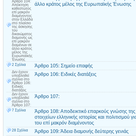
Άρθρο 104:
άλλο κράτος μέλος της Ευρωπαϊκής Ένωσης
Απόκτηση
καθεστώτος
επί μακρόν
διαμένοντος
στην Ελλάδα
στο πλαίσιο
της άσκησης
του
δικαιώματος
διαμονής ως
επί μακρόν
διαμένων σε
άλλο κράτος
μέλος της
Ευρωπαϊκής
Ένωσης
2 Σχόλια
Άρθρο 105: Σημείο επαφής
Δεν έχουν
Άρθρο 106: Ειδικές διατάξεις
υποβληθεί
σχόλια
στο
Άρθρο 106:
Ειδικές
διατάξεις
Δεν έχουν
Άρθρο 107:
υποβληθεί
σχόλια
στο
Άρθρο 107:
7 Σχόλια
Άρθρο 108: Αποδεικτικό επαρκούς γνώσης της
στοιχείων ελληνικής ιστορίας και πολιτισμού 
του επί μακρόν διαμένοντος
28 Σχόλια
Άρθρο 109: Άδεια διαμονής δεύτερης γενιάς