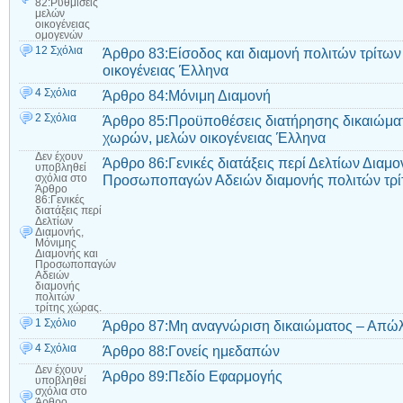
82:Ρυθμίσεις
μελών
οικογένειας
ομογενών
12 Σχόλια
Άρθρο 83:Είσοδος και διαμονή πολιτών τρίτων
οικογένειας Έλληνα
4 Σχόλια
Άρθρο 84:Μόνιμη Διαμονή
2 Σχόλια
Άρθρο 85:Προϋποθέσεις διατήρησης δικαιώματ
χωρών, μελών οικογένειας Έλληνα
Δεν έχουν
Άρθρο 86:Γενικές διατάξεις περί Δελτίων Διαμο
υποβληθεί
Προσωποπαγών Αδειών διαμονής πολιτών τρί
σχόλια
στο
Άρθρο
86:Γενικές
διατάξεις περί
Δελτίων
Διαμονής,
Μόνιμης
Διαμονής και
Προσωποπαγών
Αδειών
διαμονής
πολιτών
τρίτης χώρας.
1 Σχόλιο
Άρθρο 87:Μη αναγνώριση δικαιώματος – Απώλ
4 Σχόλια
Άρθρο 88:Γονείς ημεδαπών
Δεν έχουν
Άρθρο 89:Πεδίο Εφαρμογής
υποβληθεί
σχόλια
στο
Άρθρο