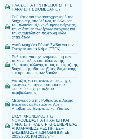
ΠΛΑΙΣΙΟ ΓΙΑ ΤΗΝ ΠΡΟΩΘΗΣΗ ΤΗΣ
ΠΑΡΑΓΩΓΗΣ ΒΙΟΜΕΘΑΝΙΟΥ...
Ρυθμίσεις για τον εκσυγχρονισμό της
διαχείρισης αποβλήτων, τη βελτίωση
του πλαισίου εξοικονόμησης ενέργειας,
την ανάπτυξη των έργων ενέργειας και
την αντιμετώπιση πολεοδομικών
ζητημάτων
Αναθεωρημένο Εθνικό Σχέδιο για την
Ενέργεια και το Κλίμα (ΕΣΕΚ)
Ρυθμίσεις για την αντιμετώπιση των
πολυεπίπεδων επιπτώσεων της
κλιματικής αλλαγής στους τομείς: α) της
διαχείρισης υδάτων, β) της διαχείρισης
και προστασίας των δασών...
Διατάξεις για τις ανανεώσιμες πηγές
ενέργειες και την προστασία του
φυσικού και χωροταξικού
περιβάλλοντος
Μετονομασία της Ρυθμιστικής Αρχής
Ενέργειας σε Ρυθμιστική Αρχή
Αποβλήτων, Ενέργειας και Υδάτων
ΕΚΣΥΓΧΡΟΝΙΣΜΟΣ ΤΗΣ
ΝΟΜΟΘΕΣΙΑΣ ΓΙΑ ΤΗ ΧΡΗΣΗ ΚΑΙ
ΠΑΡΑΓΩΓΗ ΗΛΕΚΤΡΙΚΗΣ ΕΝΕΡΓΕΙΑΣ
ΑΠΟ ΑΝΑΝΕΩΣΙΜΕΣ ΠΗΓΕΣ –
ΕΝΣΩΜΑΤΩΣΗ ΤΩΝ ΟΔΗΓΙΩΝ ΕΕ
2018/2001 ΚΑΙ 2019/944