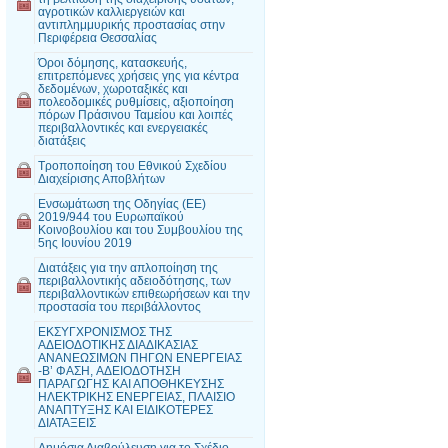
αγροτικών καλλιεργειών και
αντιπλημμυρικής προστασίας στην
Περιφέρεια Θεσσαλίας
Όροι δόμησης, κατασκευής,
επιτρεπόμενες χρήσεις γης για κέντρα
δεδομένων, χωροταξικές και
πολεοδομικές ρυθμίσεις, αξιοποίηση
πόρων Πράσινου Ταμείου και λοιπές
περιβαλλοντικές και ενεργειακές
διατάξεις
Τροποποίηση του Εθνικού Σχεδίου
Διαχείρισης Αποβλήτων
Ενσωμάτωση της Οδηγίας (ΕΕ)
2019/944 του Ευρωπαϊκού
Κοινοβουλίου και του Συμβουλίου της
5ης Ιουνίου 2019
Διατάξεις για την απλοποίηση της
περιβαλλοντικής αδειοδότησης, των
περιβαλλοντικών επιθεωρήσεων και την
προστασία του περιβάλλοντος
ΕΚΣΥΓΧΡΟΝΙΣΜΟΣ ΤΗΣ
ΑΔΕΙΟΔΟΤΙΚΗΣ ΔΙΑΔΙΚΑΣΙΑΣ
ΑΝΑΝΕΩΣIΜΩΝ ΠΗΓΩΝ ΕΝΕΡΓΕΙΑΣ
-Β’ ΦΑΣΗ, AΔΕΙΟΔΟΤΗΣΗ
ΠΑΡΑΓΩΓΗΣ ΚΑΙ ΑΠΟΘΗΚΕΥΣΗΣ
ΗΛΕΚΤΡΙΚΗΣ ΕΝΕΡΓΕΙΑΣ, ΠΛΑΙΣΙΟ
ΑΝΑΠΤΥΞΗΣ ΚΑΙ ΕΙΔΙΚΟΤΕΡΕΣ
ΔΙΑΤΑΞΕΙΣ
Δημόσια Διαβούλευση για το Σχέδιο