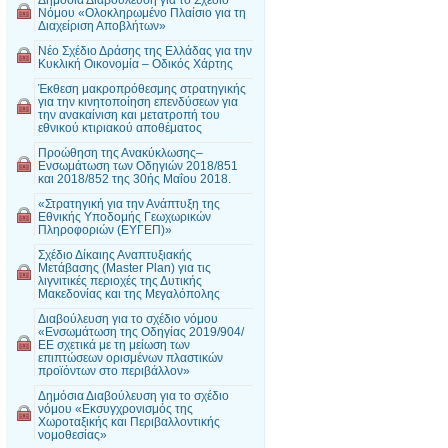
Νόμου «Ολοκληρωμένο Πλαίσιο για τη
Διαχείριση Αποβλήτων»
Νέο Σχέδιο Δράσης της Ελλάδας για την
Κυκλική Οικονομία – Οδικός Χάρτης
Έκθεση μακροπρόθεσμης στρατηγικής
για την κινητοποίηση επενδύσεων για
την ανακαίνιση και μετατροπή του
εθνικού κτιριακού αποθέματος
Προώθηση της Ανακύκλωσης–
Ενσωμάτωση των Οδηγιών 2018/851
και 2018/852 της 30ής Μαΐου 2018.
«Στρατηγική για την Ανάπτυξη της
Εθνικής Υποδομής Γεωχωρικών
Πληροφοριών (ΕΥΓΕΠ)»
Σχέδιο Δίκαιης Αναπτυξιακής
Μετάβασης (Master Plan) για τις
λιγνιτικές περιοχές της Δυτικής
Μακεδονίας και της Μεγαλόπολης
Διαβούλευση για το σχέδιο νόμου
«Ενσωμάτωση της Οδηγίας 2019/904/
ΕΕ σχετικά με τη μείωση των
επιπτώσεων ορισμένων πλαστικών
προϊόντων στο περιβάλλον»
Δημόσια Διαβούλευση για το σχέδιο
νόμου «Εκσυγχρονισμός της
Χωροταξικής και Περιβαλλοντικής
νομοθεσίας»