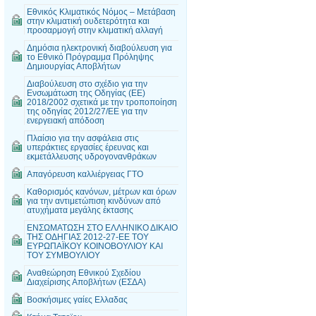
Εθνικός Κλιματικός Νόμος – Μετάβαση
στην κλιματική ουδετερότητα και
προσαρμογή στην κλιματική αλλαγή
Δημόσια ηλεκτρονική διαβούλευση για
το Εθνικό Πρόγραμμα Πρόληψης
Δημιουργίας Αποβλήτων
Διαβούλευση στο σχέδιο για την
Ενσωμάτωση της Οδηγίας (ΕΕ)
2018/2002 σχετικά με την τροποποίηση
της οδηγίας 2012/27/ΕΕ για την
ενεργειακή απόδοση
Πλαίσιο για την ασφάλεια στις
υπεράκτιες εργασίες έρευνας και
εκμετάλλευσης υδρογονανθράκων
Απαγόρευση καλλιέργειας ΓΤΟ
Καθορισμός κανόνων, μέτρων και όρων
για την αντιμετώπιση κινδύνων από
ατυχήματα μεγάλης έκτασης
ΕΝΣΩΜΑΤΩΣΗ ΣΤΟ ΕΛΛΗΝΙΚΟ ΔΙΚΑΙΟ
ΤΗΣ ΟΔΗΓΙΑΣ 2012-27-ΕΕ ΤΟΥ
ΕΥΡΩΠΑΪΚΟΥ ΚΟΙΝΟΒΟΥΛΙΟΥ ΚΑΙ
ΤΟΥ ΣΥΜΒΟΥΛΙΟΥ
Αναθεώρηση Εθνικού Σχεδίου
Διαχείρισης Αποβλήτων (ΕΣΔΑ)
Βοσκήσιμες γαίες Ελλαδας