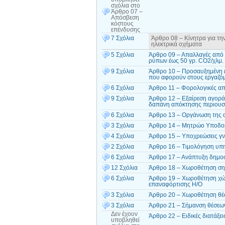
σχόλια
στο
Άρθρο 07 –
Απόσβεση
κόστους
επένδυσης
7 Σχόλια
Άρθρο 08 – Κίνητρα για τη
ηλεκτρικά οχήματα
5 Σχόλια
Άρθρο 09 – Απαλλαγές από 
ρύπων έως 50 γρ. CO2/χλμ.
9 Σχόλια
Άρθρο 10 – Προσαυξημένη 
που αφορούν στους εργαζόμε
6 Σχόλια
Άρθρο 11 – Φορολογικές απ
9 Σχόλια
Άρθρο 12 – Εξαίρεση αγοράς
δαπάνη απόκτησης περιουσι
6 Σχόλια
Άρθρο 13 – Οργάνωση της α
3 Σχόλια
Άρθρο 14 – Μητρώο Υποδομ
4 Σχόλια
Άρθρο 15 – Υποχρεώσεις γν
2 Σχόλια
Άρθρο 16 – Τιμολόγηση υπ
6 Σχόλια
Άρθρο 17 – Ανάπτυξη δημο
12 Σχόλια
Άρθρο 18 – Χωροθέτηση ση
6 Σχόλια
Άρθρο 19 – Χωροθέτηση χώρ
επαναφόρτισης Η/Ο
3 Σχόλια
Άρθρο 20 – Χωροθέτηση θέ
3 Σχόλια
Άρθρο 21 – Σήμανση θέσεων
Δεν έχουν
Άρθρο 22 – Ειδικές διατάξε
υποβληθεί