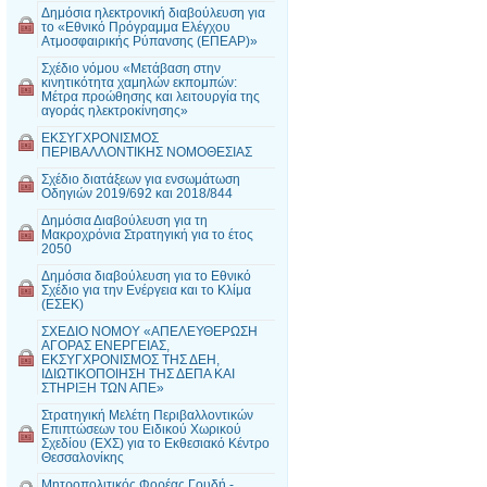
Δημόσια ηλεκτρονική διαβούλευση για
το «Εθνικό Πρόγραμμα Ελέγχου
Ατμοσφαιρικής Ρύπανσης (ΕΠΕΑΡ)»
Σχέδιο νόμου «Μετάβαση στην
κινητικότητα χαμηλών εκπομπών:
Μέτρα προώθησης και λειτουργία της
αγοράς ηλεκτροκίνησης»
ΕΚΣΥΓΧΡΟΝΙΣΜΟΣ
ΠΕΡΙΒΑΛΛΟΝΤΙΚΗΣ ΝΟΜΟΘΕΣΙΑΣ
Σχέδιο διατάξεων για ενσωμάτωση
Οδηγιών 2019/692 και 2018/844
Δημόσια Διαβούλευση για τη
Μακροχρόνια Στρατηγική για το έτος
2050
Δημόσια διαβούλευση για το Εθνικό
Σχέδιο για την Ενέργεια και το Κλίμα
(ΕΣΕΚ)
ΣΧΕΔΙΟ ΝΟΜΟΥ «ΑΠΕΛΕΥΘΕΡΩΣΗ
ΑΓΟΡΑΣ ΕΝΕΡΓΕΙΑΣ,
ΕΚΣΥΓΧΡΟΝΙΣΜΟΣ ΤΗΣ ΔΕΗ,
ΙΔΙΩΤΙΚΟΠΟΙΗΣΗ ΤΗΣ ΔΕΠΑ ΚΑΙ
ΣΤΗΡΙΞΗ ΤΩΝ ΑΠΕ»
Στρατηγική Μελέτη Περιβαλλοντικών
Επιπτώσεων του Ειδικού Χωρικού
Σχεδίου (ΕΧΣ) για το Εκθεσιακό Κέντρο
Θεσσαλονίκης
Μητροπολιτικός Φορέας Γουδή -