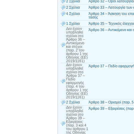
2 Σχόλια
Άρθρο 32 – Όροι λειτουργί
2 Σχόλια
Άρθρο 33 – Λειτουργία των
4 Σχόλια
Άρθρο 34 – Άσκηση του επα
τάσης
1 Σχόλιο
Άρθρο 35 – Τεχνικός έλεγχ
Δεν έχουν
Άρθρο 36 – Αντικείμενο και
υποβληθεί
σχόλια
στο
Άρθρο 36 –
Αντικείμενο
και στόχοι
(παρ. 2 του
άρθρου 1 της
Οδηγίας (ΕΕ)
2019/1161)
Δεν έχουν
Άρθρο 37 – Πεδίο εφαρμογή
υποβληθεί
σχόλια
στο
Άρθρο 37 –
Πεδίο
εφαρμογής
(παρ. 4 του
άρθρου 1 της
Οδηγίας (ΕΕ)
2019/1161)
2 Σχόλια
Άρθρο 38 – Ορισμοί (παρ. 5
Δεν έχουν
Άρθρο 39 – Εξαιρέσεις (παρ
υποβληθεί
σχόλια
στο
Άρθρο 39 –
Εξαιρέσεις
(παρ. 3 και 4
του άρθρου 1
της Οδηγίας