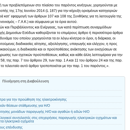
γή των προβλεπόμενων στο πλαίσιο του παρόντος κινήτρων, χορηγούνται με
ροπής της 17ης Ιουνίου 2014 (L 187) για την κήρυξη ορισμένων κατηγοριών
ά κατ’ εφαρμογή των άρθρων 107 και 108 της Συνθήκης για τη λειτουργία της
νισμός – Γ.Α.Κ.) και σύμφωνα με τα όρια αυτού.
ν και Περιβάλλοντος και Ενέργειας, των κατά περίπτωση συναρμόδιων
ρχής Δημοσίων Εσόδων καθορίζονται το επιμέρους άρθρο ή περισσότερα άρθρα
υνάμει του οποίου χορηγούνται τα εν λόγω κίνητρα οι όροι, η διάρκεια, οι
τούμενες διαδικασίες αίτησης, αξιολόγησης, υπαγωγής και ελέγχου, η προς
ικαιούχων, η διαδικασία και οι προϋποθέσεις ανάκτησης των ενισχύσεων σε
ρωσης των σχετικών προϋποθέσεων, καθώς και κάθε άλλη λεπτομέρεια για την
8, της παρ. 7 του άρθρου 29, των παρ. 1 Α και 11 του άρθρου 24 και της παρ.
ο τελευταίο αυτό άρθρο τροποποιείται με την παρ. 1 του παρόντος.».
Πλοήγηση στη Διαβούλευση
ητρα για την προώθηση της ηλεκτροκίνησης
εάν θέσεων στάθμευσης για Η/Ο
ότησης μονάδων παραγωγής Η/Ο και αγαθών ή ειδών Η/Ο
ογικοί συντελεστές στις επιχειρήσεις παραγωγής ηλεκτρικών οχημάτων και
 τα ηλεκτρικά οχήματα
ους επένδυσης