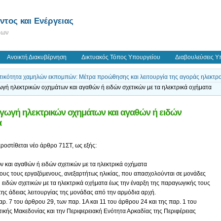
τος και Ενέργειας
εων
Ανοικτή Διακυβέρνηση
Δικτυακός Τόπος Υπουργείου
Διαβουλεύσεις Υ
τικότητα χαμηλών εκπομπών: Μέτρα προώθησης και λειτουργία της αγοράς ηλεκτρ
ωγή ηλεκτρικών οχημάτων και αγαθών ή ειδών σχετικών με τα ηλεκτρικά οχήματα
αγωγή ηλεκτρικών οχημάτων και αγαθών ή ειδών
α
ροστίθεται νέο άρθρο 71ΣΤ, ως εξής:
 και αγαθών ή ειδών σχετικών με τα ηλεκτρικά οχήματα
λους τους εργαζόμενους, ανεξαρτήτως ηλικίας, που απασχολούνται σε μονάδες
ειδών σχετικών με τα ηλεκτρικά οχήματα έως την έναρξη της παραγωγικής τους
 της άδειας λειτουργίας της μονάδας από την αρμόδια αρχή.
παρ. 7 του άρθρου 29, των παρ. 1Α και 11 του άρθρου 24 και της παρ. 1 του
τικής Μακεδονίας και την Περιφερειακή Ενότητα Αρκαδίας της Περιφέρειας