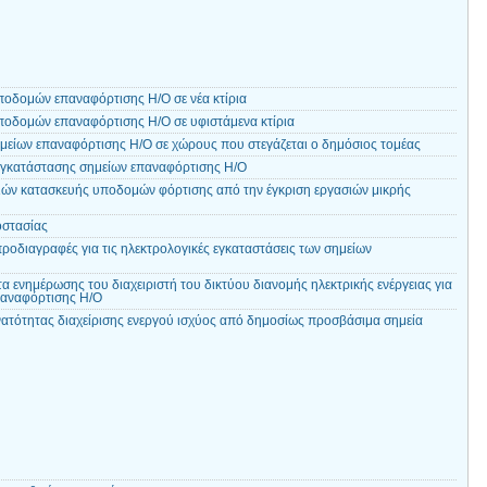
οδομών επαναφόρτισης Η/Ο σε νέα κτίρια
οδομών επαναφόρτισης Η/Ο σε υφιστάμενα κτίρια
είων επαναφόρτισης Η/Ο σε χώρους που στεγάζεται ο δημόσιος τομέας
εγκατάστασης σημείων επαναφόρτισης Η/Ο
ιών κατασκευής υποδομών φόρτισης από την έγκριση εργασιών μικρής
στασίας
προδιαγραφές για τις ηλεκτρολογικές εγκαταστάσεις των σημείων
 ενημέρωσης του διαχειριστή του δικτύου διανομής ηλεκτρικής ενέργειας για
παναφόρτισης Η/Ο
τότητας διαχείρισης ενεργού ισχύος από δημοσίως προσβάσιμα σημεία