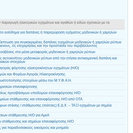
ν παραγωγή ηλεκτρικών οχημάτων και αγαθών ή ειδών σχετικών με τα
το εισόδημα για δαπάνες ή παραχώρηση οχήματος μηδενικών ή χαμηλών
έκπτωση για συγκεκριμένες δαπάνες οχημάτων μηδενικών ή χαμηλών ρύπων
νους, τις επιχειρήσεις και την προστασία του περιβάλλοντος
οσβέσεις στα μέσα μεταφοράς μηδενικών ή χαμηλών ρύπων
 αυτοκινήτου μηδενικών ρύπων από την ετήσια αντικειμενική δαπάνη και
ακών στοιχείων
γοράς φόρτισης ηλεκτροκίνητων οχημάτων (Η/Ο)
ών και Φορέων Αγοράς Ηλεκτροκίνησης
ωστοποίησης στοιχείων μέσω του Μ.Υ.Φ.Α.Η.
ηρεσιών επαναφόρτισης
σίως προσβάσιμων υποδομών επαναφόρτισης Η/Ο
μείων στάθμευσης και επαναφόρτισης Η/Ο από ΟΤΑ
ων στάσης / στάθμευσης (πιάτσες) Ε.Δ.Χ. – ΤΑΞΙ οχημάτων με σημεία
σεων στάθμευσης Η/Ο για ΑμεΑ
 στάθμευσης και σημείων επαναφόρτισης Η/Ο
ις για παραδοσιακούς οικισμούς και μνημεία