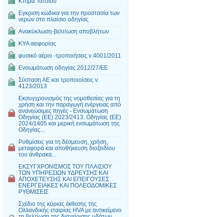
Κτήμα Τατοϊου
Εγκριση κώδικα για την προστασία των
νερών στο πλαίσιο οδηγίας
Ανακύκλωση-βελτίωση αποβλήτων
ΚΥΑ αειφορίας
φυσικό αέριο -τροποιήσεις ν.4001/2011
Ενσωμάτωση οδηγίας 2012/27/ΕΕ
Σύσταση ΑΕ και τροποιοίσεις ν.
4123/2013
Εκσυγχρονισμός της νομοθεσίας για τη
χρήση και την παραγωγή ενέργειας από
ανανεώσιμες πηγές - Ενσωμάτωση
Οδηγίας (ΕΕ) 2023/2413, Οδηγίας (ΕΕ)
2024/1405 και μερική ενσωμάτωση της
Οδηγίας...
Ρυθμίσεις για τη δέσμευση, χρήση,
μεταφορά και αποθήκευση διοξειδίου
του άνθρακα...
ΕΚΣΥΓΧΡΟΝΙΣΜΟΣ ΤΟΥ ΠΛΑΙΣΙΟΥ
ΤΩΝ ΥΠΗΡΕΣΙΩΝ ΥΔΡΕΥΣΗΣ ΚΑΙ
ΑΠΟΧΕΤΕΥΣΗΣ ΚΑΙ ΕΠΕΙΓΟΥΣΕΣ
ΕΝΕΡΓΕΙΑΚΕΣ ΚΑΙ ΠΟΛΕΟΔΟΜΙΚΕΣ
ΡΥΘΜΙΣΕΙΣ
Σχέδιο της κύριας έκθεσης της
Ολλανδικής εταιρίας HVA με αντικείμενο
τη βελτίωση της διαχείρισης υδάτων,