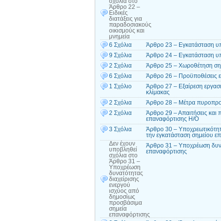
σχόλια
στο
Άρθρο 22 –
Ειδικές
διατάξεις για
παραδοσιακούς
οικισμούς και
μνημεία
6 Σχόλια
Άρθρο 23 – Εγκατάσταση υπ
9 Σχόλια
Άρθρο 24 – Εγκατάσταση υπ
2 Σχόλια
Άρθρο 25 – Χωροθέτηση σημ
6 Σχόλια
Άρθρο 26 – Προϋποθέσεις 
1 Σχόλιο
Άρθρο 27 – Εξαίρεση εργασ
κλίμακας
2 Σχόλια
Άρθρο 28 – Μέτρα πυροπρο
2 Σχόλια
Άρθρο 29 – Απαιτήσεις και 
επαναφόρτισης Η/Ο
3 Σχόλια
Άρθρο 30 – Υποχρεωτικότητα
την εγκατάσταση σημείου ε
Δεν έχουν
Άρθρο 31 – Υποχρέωση δυνα
υποβληθεί
επαναφόρτισης
σχόλια
στο
Άρθρο 31 –
Υποχρέωση
δυνατότητας
διαχείρισης
ενεργού
ισχύος από
δημοσίως
προσβάσιμα
σημεία
επαναφόρτισης