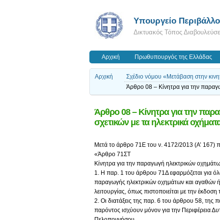
Yπουργείο Περιβάλλον
Δικτυακός Τόπος Διαβουλεύσ
Αρχική
Πρωθυπουργός της Ελλάδας
Αρχική
Σχέδιο νόμου «Μετάβαση στην κινη
Άρθρο 08 – Κίνητρα για την παραγ
Άρθρο 08 – Κίνητρα για την παρ
σχετικών με τα ηλεκτρικά οχήματ
Μετά το άρθρο 71Ε του ν. 4172/2013 (Α’ 167) π
«Άρθρο 71ΣΤ
Κίνητρα για την παραγωγή ηλεκτρικών οχημάτων
1. Η παρ. 1 του άρθρου 71Δ εφαρμόζεται για ό
παραγωγής ηλεκτρικών οχημάτων και αγαθών ή 
λειτουργίας, όπως πιστοποιείται με την έκδοση
2. Οι διατάξεις της παρ. 6 του άρθρου 58, της 
παρόντος ισχύουν μόνον για την Περιφέρεια Δυ
Πελοποννήσου .