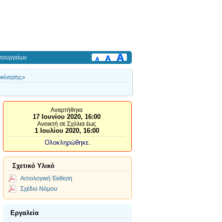
πουργείων
οκίνησης»
Αναρτήθηκε
17 Ιουνίου 2020, 16:00
Ανοικτή σε Σχόλια έως
1 Ιουλίου 2020, 16:00
Ολοκληρώθηκε.
Σχετικό Υλικό
Αιτιολογική Έκθεση
Σχέδιο Νόμου
Εργαλεία