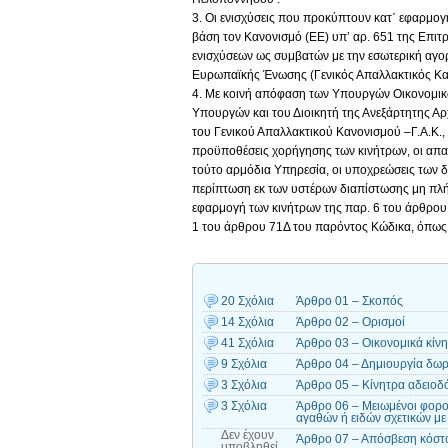
3. Οι ενισχύσεις που προκύπτουν κατ΄ εφαρμο
βάση τον Κανονισμό (ΕΕ) υπ’ αρ. 651 της Επιτ
ενισχύσεων ως συμβατών με την εσωτερική αγορ
Ευρωπαϊκής Ένωσης (Γενικός Απαλλακτικός Κανο
4. Με κοινή απόφαση των Υπουργών Οικονομικώ
Υπουργών και του Διοικητή της Ανεξάρτητης Α
του Γενικού Απαλλακτικού Κανονισμού –Γ.Α.Κ., δ
προϋποθέσεις χορήγησης των κινήτρων, οι απαι
τούτο αρμόδια Υπηρεσία, οι υποχρεώσεις των δ
περίπτωση εκ των υστέρων διαπίστωσης μη πλή
εφαρμογή των κινήτρων της παρ. 6 του άρθρου 5
1 του άρθρου 71Δ του παρόντος Κώδικα, όπως τ
20 Σχόλια
Άρθρο 01 – Σκοπός
14 Σχόλια
Άρθρο 02 – Ορισμοί
41 Σχόλια
Άρθρο 03 – Οικονομικά κίν
9 Σχόλια
Άρθρο 04 – Δημιουργία δωρ
3 Σχόλια
Άρθρο 05 – Κίνητρα αδειοδ
3 Σχόλια
Άρθρο 06 – Μειωμένοι φορολ
αγαθών ή ειδών σχετικών με
Δεν έχουν
Άρθρο 07 – Απόσβεση κόστ
υποβληθεί