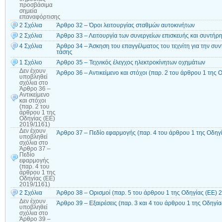
προσβάσιμα
σημεία
επαναφόρτισης
2 Σχόλια
Άρθρο 32 – Όροι λειτουργίας σταθμών αυτοκινήτων
2 Σχόλια
Άρθρο 33 – Λειτουργία των συνεργείων επισκευής και συντή
4 Σχόλια
Άρθρο 34 – Άσκηση του επαγγέλματος του τεχνίτη για την συ
τάσης
1 Σχόλιο
Άρθρο 35 – Τεχνικός έλεγχος ηλεκτροκίνητων οχημάτων
Δεν έχουν
Άρθρο 36 – Αντικείμενο και στόχοι (παρ. 2 του άρθρου 1 της 
υποβληθεί
σχόλια
στο
Άρθρο 36 –
Αντικείμενο
και στόχοι
(παρ. 2 του
άρθρου 1 της
Οδηγίας (ΕΕ)
2019/1161)
Δεν έχουν
Άρθρο 37 – Πεδίο εφαρμογής (παρ. 4 του άρθρου 1 της Οδηγ
υποβληθεί
σχόλια
στο
Άρθρο 37 –
Πεδίο
εφαρμογής
(παρ. 4 του
άρθρου 1 της
Οδηγίας (ΕΕ)
2019/1161)
2 Σχόλια
Άρθρο 38 – Ορισμοί (παρ. 5 του άρθρου 1 της Οδηγίας (ΕΕ) 
Δεν έχουν
Άρθρο 39 – Εξαιρέσεις (παρ. 3 και 4 του άρθρου 1 της Οδηγί
υποβληθεί
σχόλια
στο
Άρθρο 39 –