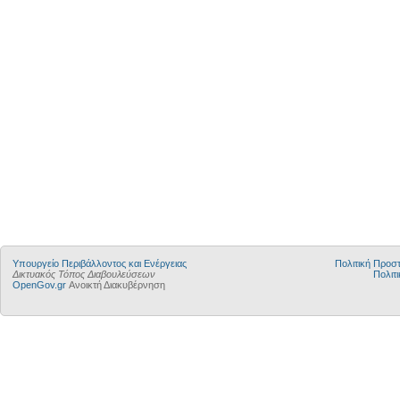
Yπουργείο Περιβάλλοντος και Ενέργειας
Πολιτική Προ
Δικτυακός Τόπος Διαβουλεύσεων
Πολιτι
OpenGov.gr
Ανοικτή Διακυβέρνηση