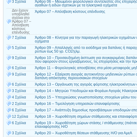
3 Σχόλια
Άρθρο 06 – Μειωμένοι φορολογικοί συντελεστές στις επιχειρ
αγαθών ή ειδών σχετικών με τα ηλεκτρικά οχήματα
Δεν έχουν
Άρθρο 07 – Απόσβεση κόστους επένδυσης
υποβληθεί
σχόλια
στο
Άρθρο 07 –
Απόσβεση
κόστους
επένδυσης
7 Σχόλια
Άρθρο 08 – Κίνητρα για την παραγωγή ηλεκτρικών οχημάτων κ
οχήματα
5 Σχόλια
Άρθρο 09 – Απαλλαγές από το εισόδημα για δαπάνες ή παρα
ρύπων έως 50 γρ. CO2/χλμ.
9 Σχόλια
Άρθρο 10 – Προσαυξημένη έκπτωση για συγκεκριμένες δαπά
που αφορούν στους εργαζόμενους, τις επιχειρήσεις και την π
6 Σχόλια
Άρθρο 11 – Φορολογικές αποσβέσεις στα μέσα μεταφοράς μη
9 Σχόλια
Άρθρο 12 – Εξαίρεση αγοράς αυτοκινήτου μηδενικών ρύπων απ
δαπάνη απόκτησης περιουσιακών στοιχείων
6 Σχόλια
Άρθρο 13 – Οργάνωση της αγοράς φόρτισης ηλεκτροκίνητων 
3 Σχόλια
Άρθρο 14 – Μητρώο Υποδομών και Φορέων Αγοράς Ηλεκτρο
4 Σχόλια
Άρθρο 15 – Υποχρεώσεις γνωστοποίησης στοιχείων μέσω του
2 Σχόλια
Άρθρο 16 – Τιμολόγηση υπηρεσιών επαναφόρτισης
6 Σχόλια
Άρθρο 17 – Ανάπτυξη δημοσίως προσβάσιμων υποδομών επ
12 Σχόλια
Άρθρο 18 – Χωροθέτηση σημείων στάθμευσης και επαναφόρτ
6 Σχόλια
Άρθρο 19 – Χωροθέτηση χώρων στάσης / στάθμευσης (πιάτσες
επαναφόρτισης Η/Ο
3 Σχόλια
Άρθρο 20 – Χωροθέτηση θέσεων στάθμευσης Η/Ο για ΑμεΑ