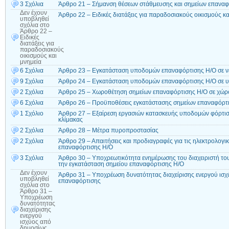
3 Σχόλια
Άρθρο 21 – Σήμανση θέσεων στάθμευσης και σημείων επαναφ
Δεν έχουν
Άρθρο 22 – Ειδικές διατάξεις για παραδοσιακούς οικισμούς κα
υποβληθεί
σχόλια
στο
Άρθρο 22 –
Ειδικές
διατάξεις για
παραδοσιακούς
οικισμούς και
μνημεία
6 Σχόλια
Άρθρο 23 – Εγκατάσταση υποδομών επαναφόρτισης Η/Ο σε νέ
9 Σχόλια
Άρθρο 24 – Εγκατάσταση υποδομών επαναφόρτισης Η/Ο σε υφ
2 Σχόλια
Άρθρο 25 – Χωροθέτηση σημείων επαναφόρτισης Η/Ο σε χώρο
6 Σχόλια
Άρθρο 26 – Προϋποθέσεις εγκατάστασης σημείων επαναφόρτ
1 Σχόλιο
Άρθρο 27 – Εξαίρεση εργασιών κατασκευής υποδομών φόρτιση
κλίμακας
2 Σχόλια
Άρθρο 28 – Μέτρα πυροπροστασίας
2 Σχόλια
Άρθρο 29 – Απαιτήσεις και προδιαγραφές για τις ηλεκτρολογι
επαναφόρτισης Η/Ο
3 Σχόλια
Άρθρο 30 – Υποχρεωτικότητα ενημέρωσης του διαχειριστή του 
την εγκατάσταση σημείου επαναφόρτισης Η/Ο
Δεν έχουν
Άρθρο 31 – Υποχρέωση δυνατότητας διαχείρισης ενεργού ισ
υποβληθεί
επαναφόρτισης
σχόλια
στο
Άρθρο 31 –
Υποχρέωση
δυνατότητας
διαχείρισης
ενεργού
ισχύος από
δημοσίως