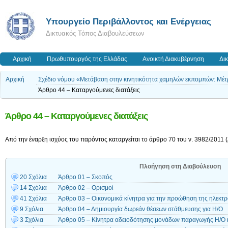
Yπουργείο Περιβάλλοντος και Ενέργειας
Δικτυακός Τόπος Διαβουλεύσεων
Αρχική
Πρωθυπουργός της Ελλάδας
Ανοικτή Διακυβέρνηση
Δι
Αρχική
Σχέδιο νόμου «Μετάβαση στην κινητικότητα χαμηλών εκπομπών: Μέτ
Άρθρο 44 – Καταργούμενες διατάξεις
Άρθρο 44 – Καταργούμενες διατάξεις
Από την έναρξη ισχύος του παρόντος καταργείται το άρθρο 70 του ν. 3982/2011 (
Πλοήγηση στη Διαβούλευση
20 Σχόλια
Άρθρο 01 – Σκοπός
14 Σχόλια
Άρθρο 02 – Ορισμοί
41 Σχόλια
Άρθρο 03 – Οικονομικά κίνητρα για την προώθηση της ηλεκτ
9 Σχόλια
Άρθρο 04 – Δημιουργία δωρεάν θέσεων στάθμευσης για Η/Ο
3 Σχόλια
Άρθρο 05 – Κίνητρα αδειοδότησης μονάδων παραγωγής Η/Ο κ