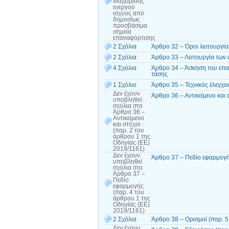
διαχείρισης
ενεργού
ισχύος από
δημοσίως
προσβάσιμα
σημεία
επαναφόρτισης
2 Σχόλια
Άρθρο 32 – Όροι λειτουργί
2 Σχόλια
Άρθρο 33 – Λειτουργία των
4 Σχόλια
Άρθρο 34 – Άσκηση του επα
τάσης
1 Σχόλιο
Άρθρο 35 – Τεχνικός έλεγχ
Δεν έχουν
Άρθρο 36 – Αντικείμενο και
υποβληθεί
σχόλια
στο
Άρθρο 36 –
Αντικείμενο
και στόχοι
(παρ. 2 του
άρθρου 1 της
Οδηγίας (ΕΕ)
2019/1161)
Δεν έχουν
Άρθρο 37 – Πεδίο εφαρμογή
υποβληθεί
σχόλια
στο
Άρθρο 37 –
Πεδίο
εφαρμογής
(παρ. 4 του
άρθρου 1 της
Οδηγίας (ΕΕ)
2019/1161)
2 Σχόλια
Άρθρο 38 – Ορισμοί (παρ. 5
Δεν έχουν