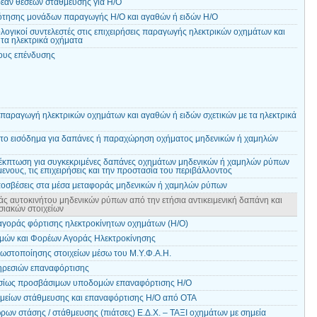
εάν θέσεων στάθμευσης για Η/Ο
ότησης μονάδων παραγωγής Η/Ο και αγαθών ή ειδών Η/Ο
ογικοί συντελεστές στις επιχειρήσεις παραγωγής ηλεκτρικών οχημάτων και
 τα ηλεκτρικά οχήματα
ους επένδυσης
 παραγωγή ηλεκτρικών οχημάτων και αγαθών ή ειδών σχετικών με τα ηλεκτρικά
το εισόδημα για δαπάνες ή παραχώρηση οχήματος μηδενικών ή χαμηλών
έκπτωση για συγκεκριμένες δαπάνες οχημάτων μηδενικών ή χαμηλών ρύπων
νους, τις επιχειρήσεις και την προστασία του περιβάλλοντος
οσβέσεις στα μέσα μεταφοράς μηδενικών ή χαμηλών ρύπων
ς αυτοκινήτου μηδενικών ρύπων από την ετήσια αντικειμενική δαπάνη και
ιακών στοιχείων
γοράς φόρτισης ηλεκτροκίνητων οχημάτων (Η/Ο)
ών και Φορέων Αγοράς Ηλεκτροκίνησης
ωστοποίησης στοιχείων μέσω του Μ.Υ.Φ.Α.Η.
ηρεσιών επαναφόρτισης
σίως προσβάσιμων υποδομών επαναφόρτισης Η/Ο
μείων στάθμευσης και επαναφόρτισης Η/Ο από ΟΤΑ
ων στάσης / στάθμευσης (πιάτσες) Ε.Δ.Χ. – ΤΑΞΙ οχημάτων με σημεία