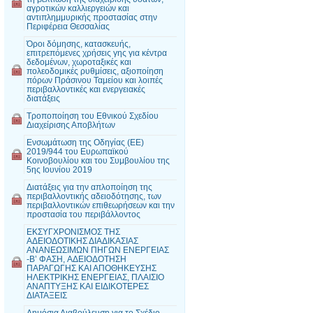
αγροτικών καλλιεργειών και
αντιπλημμυρικής προστασίας στην
Περιφέρεια Θεσσαλίας
Όροι δόμησης, κατασκευής,
επιτρεπόμενες χρήσεις γης για κέντρα
δεδομένων, χωροταξικές και
πολεοδομικές ρυθμίσεις, αξιοποίηση
πόρων Πράσινου Ταμείου και λοιπές
περιβαλλοντικές και ενεργειακές
διατάξεις
Τροποποίηση του Εθνικού Σχεδίου
Διαχείρισης Αποβλήτων
Ενσωμάτωση της Οδηγίας (ΕΕ)
2019/944 του Ευρωπαϊκού
Κοινοβουλίου και του Συμβουλίου της
5ης Ιουνίου 2019
Διατάξεις για την απλοποίηση της
περιβαλλοντικής αδειοδότησης, των
περιβαλλοντικών επιθεωρήσεων και την
προστασία του περιβάλλοντος
ΕΚΣΥΓΧΡΟΝΙΣΜΟΣ ΤΗΣ
ΑΔΕΙΟΔΟΤΙΚΗΣ ΔΙΑΔΙΚΑΣΙΑΣ
ΑΝΑΝΕΩΣIΜΩΝ ΠΗΓΩΝ ΕΝΕΡΓΕΙΑΣ
-Β’ ΦΑΣΗ, AΔΕΙΟΔΟΤΗΣΗ
ΠΑΡΑΓΩΓΗΣ ΚΑΙ ΑΠΟΘΗΚΕΥΣΗΣ
ΗΛΕΚΤΡΙΚΗΣ ΕΝΕΡΓΕΙΑΣ, ΠΛΑΙΣΙΟ
ΑΝΑΠΤΥΞΗΣ ΚΑΙ ΕΙΔΙΚΟΤΕΡΕΣ
ΔΙΑΤΑΞΕΙΣ
Δημόσια Διαβούλευση για το Σχέδιο