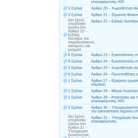
επαναφόρτισης Η/Ο
3 Σχόλια
Άρθρο 20 – Χωροθέτηση θέ
3 Σχόλια
Άρθρο 21 – Σήμανση θέσεων
Δεν έχουν
Άρθρο 22 – Ειδικές διατάξε
υποβληθεί
σχόλια
στο
Άρθρο 22 –
Ειδικές
διατάξεις για
παραδοσιακούς
οικισμούς και
μνημεία
6 Σχόλια
Άρθρο 23 – Εγκατάσταση υπ
9 Σχόλια
Άρθρο 24 – Εγκατάσταση υπ
2 Σχόλια
Άρθρο 25 – Χωροθέτηση σημ
6 Σχόλια
Άρθρο 26 – Προϋποθέσεις 
1 Σχόλιο
Άρθρο 27 – Εξαίρεση εργασ
κλίμακας
2 Σχόλια
Άρθρο 28 – Μέτρα πυροπρο
2 Σχόλια
Άρθρο 29 – Απαιτήσεις και 
επαναφόρτισης Η/Ο
3 Σχόλια
Άρθρο 30 – Υποχρεωτικότητα
την εγκατάσταση σημείου ε
Δεν έχουν
Άρθρο 31 – Υποχρέωση δυνα
υποβληθεί
επαναφόρτισης
σχόλια
στο
Άρθρο 31 –
Υποχρέωση
δυνατότητας