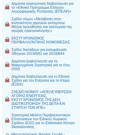
Δημόσια ηλεκτρονική διαβούλευση για
το «Εθνικό Πρόγραμμα Ελέγχου
Ατμοσφαιρικής Ρύπανσης (ΕΠΕΑΡ)»
Σχέδιο νόμου «Μετάβαση στην
κινητικότητα χαμηλών εκπομπών:
Μέτρα προώθησης και λειτουργία της
αγοράς ηλεκτροκίνησης»
ΕΚΣΥΓΧΡΟΝΙΣΜΟΣ
ΠΕΡΙΒΑΛΛΟΝΤΙΚΗΣ ΝΟΜΟΘΕΣΙΑΣ
Σχέδιο διατάξεων για ενσωμάτωση
Οδηγιών 2019/692 και 2018/844
Δημόσια Διαβούλευση για τη
Μακροχρόνια Στρατηγική για το έτος
2050
Δημόσια διαβούλευση για το Εθνικό
Σχέδιο για την Ενέργεια και το Κλίμα
(ΕΣΕΚ)
ΣΧΕΔΙΟ ΝΟΜΟΥ «ΑΠΕΛΕΥΘΕΡΩΣΗ
ΑΓΟΡΑΣ ΕΝΕΡΓΕΙΑΣ,
ΕΚΣΥΓΧΡΟΝΙΣΜΟΣ ΤΗΣ ΔΕΗ,
ΙΔΙΩΤΙΚΟΠΟΙΗΣΗ ΤΗΣ ΔΕΠΑ ΚΑΙ
ΣΤΗΡΙΞΗ ΤΩΝ ΑΠΕ»
Στρατηγική Μελέτη Περιβαλλοντικών
Επιπτώσεων του Ειδικού Χωρικού
Σχεδίου (ΕΧΣ) για το Εκθεσιακό Κέντρο
Θεσσαλονίκης
Μητροπολιτικός Φορέας Γουδή -