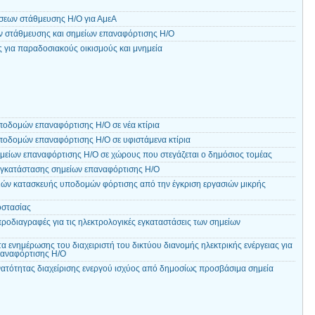
σεων στάθμευσης Η/Ο για ΑμεΑ
 στάθμευσης και σημείων επαναφόρτισης Η/Ο
ις για παραδοσιακούς οικισμούς και μνημεία
οδομών επαναφόρτισης Η/Ο σε νέα κτίρια
οδομών επαναφόρτισης Η/Ο σε υφιστάμενα κτίρια
είων επαναφόρτισης Η/Ο σε χώρους που στεγάζεται ο δημόσιος τομέας
εγκατάστασης σημείων επαναφόρτισης Η/Ο
ιών κατασκευής υποδομών φόρτισης από την έγκριση εργασιών μικρής
στασίας
προδιαγραφές για τις ηλεκτρολογικές εγκαταστάσεις των σημείων
 ενημέρωσης του διαχειριστή του δικτύου διανομής ηλεκτρικής ενέργειας για
παναφόρτισης Η/Ο
τότητας διαχείρισης ενεργού ισχύος από δημοσίως προσβάσιμα σημεία