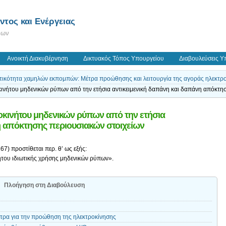
τος και Ενέργειας
εων
Ανοικτή Διακυβέρνηση
Δικτυακός Τόπος Υπουργείου
Διαβουλεύσεις Υ
τικότητα χαμηλών εκπομπών: Μέτρα προώθησης και λειτουργία της αγοράς ηλεκτρ
ινήτου μηδενικών ρύπων από την ετήσια αντικειμενική δαπάνη και δαπάνη απόκτη
οκινήτου μηδενικών ρύπων από την ετήσια
η απόκτησης περιουσιακών στοιχείων
67) προστίθεται περ. θ’ ως εξής:
ήτου ιδιωτικής χρήσης μηδενικών ρύπων».
Πλοήγηση στη Διαβούλευση
ητρα για την προώθηση της ηλεκτροκίνησης