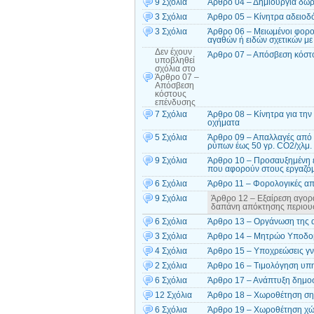
9 Σχόλια
Άρθρο 04 – Δημιουργία δωρ
3 Σχόλια
Άρθρο 05 – Κίνητρα αδειοδ
3 Σχόλια
Άρθρο 06 – Μειωμένοι φορολ
αγαθών ή ειδών σχετικών με
Δεν έχουν
Άρθρο 07 – Απόσβεση κόστ
υποβληθεί
σχόλια
στο
Άρθρο 07 –
Απόσβεση
κόστους
επένδυσης
7 Σχόλια
Άρθρο 08 – Κίνητρα για την
οχήματα
5 Σχόλια
Άρθρο 09 – Απαλλαγές από 
ρύπων έως 50 γρ. CO2/χλμ.
9 Σχόλια
Άρθρο 10 – Προσαυξημένη 
που αφορούν στους εργαζόμε
6 Σχόλια
Άρθρο 11 – Φορολογικές απ
9 Σχόλια
Άρθρο 12 – Εξαίρεση αγορά
δαπάνη απόκτησης περιουσ
6 Σχόλια
Άρθρο 13 – Οργάνωση της α
3 Σχόλια
Άρθρο 14 – Μητρώο Υποδομ
4 Σχόλια
Άρθρο 15 – Υποχρεώσεις γν
2 Σχόλια
Άρθρο 16 – Τιμολόγηση υπ
6 Σχόλια
Άρθρο 17 – Ανάπτυξη δημο
12 Σχόλια
Άρθρο 18 – Χωροθέτηση ση
6 Σχόλια
Άρθρο 19 – Χωροθέτηση χώρ