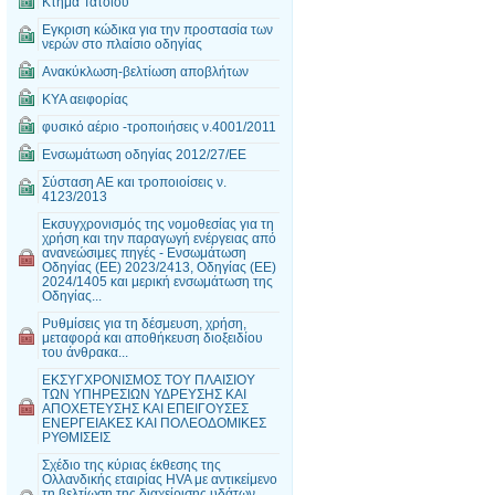
Κτήμα Τατοϊου
Εγκριση κώδικα για την προστασία των
νερών στο πλαίσιο οδηγίας
Ανακύκλωση-βελτίωση αποβλήτων
ΚΥΑ αειφορίας
φυσικό αέριο -τροποιήσεις ν.4001/2011
Ενσωμάτωση οδηγίας 2012/27/ΕΕ
Σύσταση ΑΕ και τροποιοίσεις ν.
4123/2013
Εκσυγχρονισμός της νομοθεσίας για τη
χρήση και την παραγωγή ενέργειας από
ανανεώσιμες πηγές - Ενσωμάτωση
Οδηγίας (ΕΕ) 2023/2413, Οδηγίας (ΕΕ)
2024/1405 και μερική ενσωμάτωση της
Οδηγίας...
Ρυθμίσεις για τη δέσμευση, χρήση,
μεταφορά και αποθήκευση διοξειδίου
του άνθρακα...
ΕΚΣΥΓΧΡΟΝΙΣΜΟΣ ΤΟΥ ΠΛΑΙΣΙΟΥ
ΤΩΝ ΥΠΗΡΕΣΙΩΝ ΥΔΡΕΥΣΗΣ ΚΑΙ
ΑΠΟΧΕΤΕΥΣΗΣ ΚΑΙ ΕΠΕΙΓΟΥΣΕΣ
ΕΝΕΡΓΕΙΑΚΕΣ ΚΑΙ ΠΟΛΕΟΔΟΜΙΚΕΣ
ΡΥΘΜΙΣΕΙΣ
Σχέδιο της κύριας έκθεσης της
Ολλανδικής εταιρίας HVA με αντικείμενο
τη βελτίωση της διαχείρισης υδάτων,