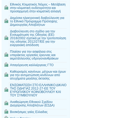
Εθνικός Κλιματικός Νόμος – Μετάβαση
στην κλιματική ουδετερότητα και
προσαρμογή στην κλιματική αλλαγή
Δημόσια ηλεκτρονική διαβούλευση για
το Εθνικό Πρόγραμμα Πρόληψης
Δημιουργίας Αποβλήτων
Διαβούλευση στο σχέδιο για την
Ενσωμάτωση της Οδηγίας (ΕΕ)
2018/2002 σχετικά με την τροποποίηση
της οδηγίας 2012/27/ΕΕ για την
ενεργειακή απόδοση
Πλαίσιο για την ασφάλεια στις
υπεράκτιες εργασίες έρευνας και
εκμετάλλευσης υδρογονανθράκων
Απαγόρευση καλλιέργειας ΓΤΟ
Καθορισμός κανόνων, μέτρων και όρων
για την αντιμετώπιση κινδύνων από
ατυχήματα μεγάλης έκτασης
ΕΝΣΩΜΑΤΩΣΗ ΣΤΟ ΕΛΛΗΝΙΚΟ ΔΙΚΑΙΟ
ΤΗΣ ΟΔΗΓΙΑΣ 2012-27-ΕΕ ΤΟΥ
ΕΥΡΩΠΑΪΚΟΥ ΚΟΙΝΟΒΟΥΛΙΟΥ ΚΑΙ
ΤΟΥ ΣΥΜΒΟΥΛΙΟΥ
Αναθεώρηση Εθνικού Σχεδίου
Διαχείρισης Αποβλήτων (ΕΣΔΑ)
Βοσκήσιμες γαίες Ελλαδας