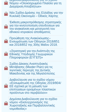
Νόμου «Ολοκληρωμένο Πλαίσιο για τη
Διαχείριση Αποβλήτων»
Νέο Σχέδιο Δράσης της Ελλάδας για την
Κυκλική Οικονομία – Οδικός Χάρτης
Έκθεση μακροπρόθεσμης στρατηγικής
για την κινητοποίηση επενδύσεων για
την ανακαίνιση και μετατροπή του
εθνικού κτιριακού αποθέματος
Προώθηση της Ανακύκλωσης–
Ενσωμάτωση των Οδηγιών 2018/851
και 2018/852 της 30ής Μαΐου 2018.
«Στρατηγική για την Ανάπτυξη της
Εθνικής Υποδομής Γεωχωρικών
Πληροφοριών (ΕΥΓΕΠ)»
Σχέδιο Δίκαιης Αναπτυξιακής
Μετάβασης (Master Plan) για τις
λιγνιτικές περιοχές της Δυτικής
Μακεδονίας και της Μεγαλόπολης
Διαβούλευση για το σχέδιο νόμου
«Ενσωμάτωση της Οδηγίας 2019/904/
ΕΕ σχετικά με τη μείωση των
επιπτώσεων ορισμένων πλαστικών
προϊόντων στο περιβάλλον»
Δημόσια Διαβούλευση για το σχέδιο
νόμου «Εκσυγχρονισμός της
Χωροταξικής και Περιβαλλοντικής
νομοθεσίας»