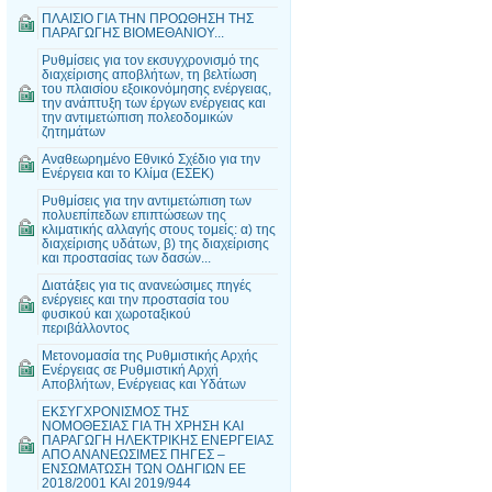
ΠΛΑΙΣΙΟ ΓΙΑ ΤΗΝ ΠΡΟΩΘΗΣΗ ΤΗΣ
ΠΑΡΑΓΩΓΗΣ ΒΙΟΜΕΘΑΝΙΟΥ...
Ρυθμίσεις για τον εκσυγχρονισμό της
διαχείρισης αποβλήτων, τη βελτίωση
του πλαισίου εξοικονόμησης ενέργειας,
την ανάπτυξη των έργων ενέργειας και
την αντιμετώπιση πολεοδομικών
ζητημάτων
Αναθεωρημένο Εθνικό Σχέδιο για την
Ενέργεια και το Κλίμα (ΕΣΕΚ)
Ρυθμίσεις για την αντιμετώπιση των
πολυεπίπεδων επιπτώσεων της
κλιματικής αλλαγής στους τομείς: α) της
διαχείρισης υδάτων, β) της διαχείρισης
και προστασίας των δασών...
Διατάξεις για τις ανανεώσιμες πηγές
ενέργειες και την προστασία του
φυσικού και χωροταξικού
περιβάλλοντος
Μετονομασία της Ρυθμιστικής Αρχής
Ενέργειας σε Ρυθμιστική Αρχή
Αποβλήτων, Ενέργειας και Υδάτων
ΕΚΣΥΓΧΡΟΝΙΣΜΟΣ ΤΗΣ
ΝΟΜΟΘΕΣΙΑΣ ΓΙΑ ΤΗ ΧΡΗΣΗ ΚΑΙ
ΠΑΡΑΓΩΓΗ ΗΛΕΚΤΡΙΚΗΣ ΕΝΕΡΓΕΙΑΣ
ΑΠΟ ΑΝΑΝΕΩΣΙΜΕΣ ΠΗΓΕΣ –
ΕΝΣΩΜΑΤΩΣΗ ΤΩΝ ΟΔΗΓΙΩΝ ΕΕ
2018/2001 ΚΑΙ 2019/944