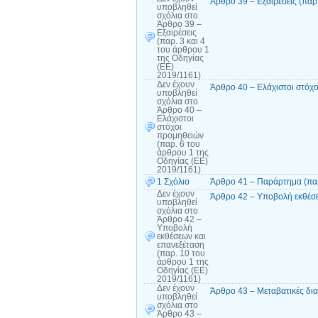
Άρθρο 39 – Εξαιρέσεις (παρ
υποβληθεί
σχόλια
στο
Άρθρο 39 –
Εξαιρέσεις
(παρ. 3 και 4
του άρθρου 1
της Οδηγίας
(ΕΕ)
2019/1161)
Δεν έχουν
Άρθρο 40 – Ελάχιστοι στόχο
υποβληθεί
σχόλια
στο
Άρθρο 40 –
Ελάχιστοι
στόχοι
προμηθειών
(παρ. 6 του
άρθρου 1 της
Οδηγίας (ΕΕ)
2019/1161)
1 Σχόλιο
Άρθρο 41 – Παράρτημα (παρ
Δεν έχουν
Άρθρο 42 – Υποβολή εκθέσε
υποβληθεί
σχόλια
στο
Άρθρο 42 –
Υποβολή
εκθέσεων και
επανεξέταση
(παρ. 10 του
άρθρου 1 της
Οδηγίας (ΕΕ)
2019/1161)
Δεν έχουν
Άρθρο 43 – Μεταβατικές δια
υποβληθεί
σχόλια
στο
Άρθρο 43 –