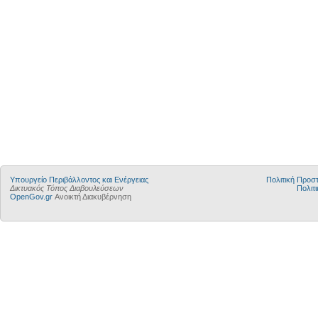
Yπουργείο Περιβάλλοντος και Ενέργειας
Πολιτική Προ
Δικτυακός Τόπος Διαβουλεύσεων
Πολιτι
OpenGov.gr
Ανοικτή Διακυβέρνηση