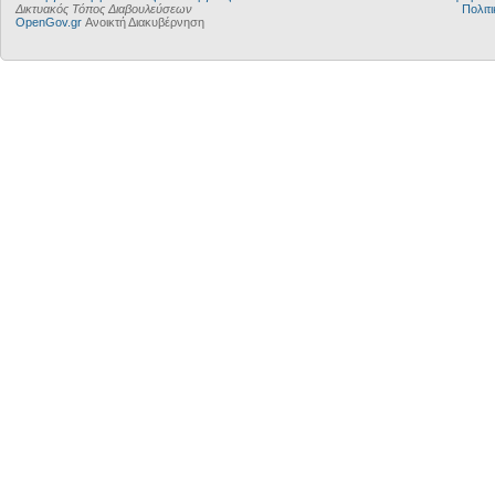
Δικτυακός Τόπος Διαβουλεύσεων
Πολιτι
OpenGov.gr
Ανοικτή Διακυβέρνηση