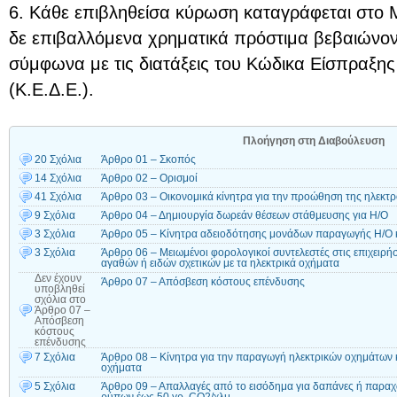
6. Κάθε επιβληθείσα κύρωση καταγράφεται στο 
δε επιβαλλόμενα χρηματικά πρόστιμα βεβαιώνοντ
σύμφωνα με τις διατάξεις του Κώδικα Είσπραξ
(Κ.Ε.Δ.Ε.).
Πλοήγηση στη Διαβούλευση
20 Σχόλια
Άρθρο 01 – Σκοπός
14 Σχόλια
Άρθρο 02 – Ορισμοί
41 Σχόλια
Άρθρο 03 – Οικονομικά κίνητρα για την προώθηση της ηλεκτ
9 Σχόλια
Άρθρο 04 – Δημιουργία δωρεάν θέσεων στάθμευσης για Η/Ο
3 Σχόλια
Άρθρο 05 – Κίνητρα αδειοδότησης μονάδων παραγωγής Η/Ο κ
3 Σχόλια
Άρθρο 06 – Μειωμένοι φορολογικοί συντελεστές στις επιχειρ
αγαθών ή ειδών σχετικών με τα ηλεκτρικά οχήματα
Δεν έχουν
Άρθρο 07 – Απόσβεση κόστους επένδυσης
υποβληθεί
σχόλια
στο
Άρθρο 07 –
Απόσβεση
κόστους
επένδυσης
7 Σχόλια
Άρθρο 08 – Κίνητρα για την παραγωγή ηλεκτρικών οχημάτων κ
οχήματα
5 Σχόλια
Άρθρο 09 – Απαλλαγές από το εισόδημα για δαπάνες ή παρα