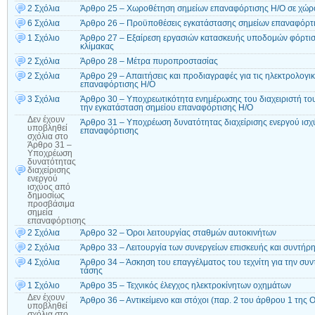
2 Σχόλια
Άρθρο 25 – Χωροθέτηση σημείων επαναφόρτισης Η/Ο σε χώρο
6 Σχόλια
Άρθρο 26 – Προϋποθέσεις εγκατάστασης σημείων επαναφόρτ
1 Σχόλιο
Άρθρο 27 – Εξαίρεση εργασιών κατασκευής υποδομών φόρτιση
κλίμακας
2 Σχόλια
Άρθρο 28 – Μέτρα πυροπροστασίας
2 Σχόλια
Άρθρο 29 – Απαιτήσεις και προδιαγραφές για τις ηλεκτρολογι
επαναφόρτισης Η/Ο
3 Σχόλια
Άρθρο 30 – Υποχρεωτικότητα ενημέρωσης του διαχειριστή του 
την εγκατάσταση σημείου επαναφόρτισης Η/Ο
Δεν έχουν
Άρθρο 31 – Υποχρέωση δυνατότητας διαχείρισης ενεργού ισ
υποβληθεί
επαναφόρτισης
σχόλια
στο
Άρθρο 31 –
Υποχρέωση
δυνατότητας
διαχείρισης
ενεργού
ισχύος από
δημοσίως
προσβάσιμα
σημεία
επαναφόρτισης
2 Σχόλια
Άρθρο 32 – Όροι λειτουργίας σταθμών αυτοκινήτων
2 Σχόλια
Άρθρο 33 – Λειτουργία των συνεργείων επισκευής και συντή
4 Σχόλια
Άρθρο 34 – Άσκηση του επαγγέλματος του τεχνίτη για την συ
τάσης
1 Σχόλιο
Άρθρο 35 – Τεχνικός έλεγχος ηλεκτροκίνητων οχημάτων
Δεν έχουν
Άρθρο 36 – Αντικείμενο και στόχοι (παρ. 2 του άρθρου 1 της 
υποβληθεί
σχόλια
στο