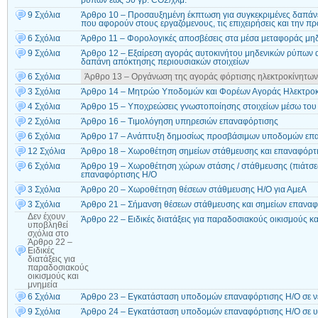
ρύπων έως 50 γρ. CO2/χλμ.
9 Σχόλια
Άρθρο 10 – Προσαυξημένη έκπτωση για συγκεκριμένες δαπά
που αφορούν στους εργαζόμενους, τις επιχειρήσεις και την π
6 Σχόλια
Άρθρο 11 – Φορολογικές αποσβέσεις στα μέσα μεταφοράς μη
9 Σχόλια
Άρθρο 12 – Εξαίρεση αγοράς αυτοκινήτου μηδενικών ρύπων απ
δαπάνη απόκτησης περιουσιακών στοιχείων
6 Σχόλια
Άρθρο 13 – Οργάνωση της αγοράς φόρτισης ηλεκτροκίνητων
3 Σχόλια
Άρθρο 14 – Μητρώο Υποδομών και Φορέων Αγοράς Ηλεκτρο
4 Σχόλια
Άρθρο 15 – Υποχρεώσεις γνωστοποίησης στοιχείων μέσω του
2 Σχόλια
Άρθρο 16 – Τιμολόγηση υπηρεσιών επαναφόρτισης
6 Σχόλια
Άρθρο 17 – Ανάπτυξη δημοσίως προσβάσιμων υποδομών επ
12 Σχόλια
Άρθρο 18 – Χωροθέτηση σημείων στάθμευσης και επαναφόρτ
6 Σχόλια
Άρθρο 19 – Χωροθέτηση χώρων στάσης / στάθμευσης (πιάτσες
επαναφόρτισης Η/Ο
3 Σχόλια
Άρθρο 20 – Χωροθέτηση θέσεων στάθμευσης Η/Ο για ΑμεΑ
3 Σχόλια
Άρθρο 21 – Σήμανση θέσεων στάθμευσης και σημείων επαναφ
Δεν έχουν
Άρθρο 22 – Ειδικές διατάξεις για παραδοσιακούς οικισμούς κα
υποβληθεί
σχόλια
στο
Άρθρο 22 –
Ειδικές
διατάξεις για
παραδοσιακούς
οικισμούς και
μνημεία
6 Σχόλια
Άρθρο 23 – Εγκατάσταση υποδομών επαναφόρτισης Η/Ο σε νέ
9 Σχόλια
Άρθρο 24 – Εγκατάσταση υποδομών επαναφόρτισης Η/Ο σε υφ