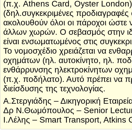
(π.χ. Athens Card, Oyster London
(δηλ.συγκεκριμένες προδιαγραφές 
ακολουθούν όλοι οι πάροχοι ώστε
άλλων χωρών. Ο σεβασμός στην ιδ
είναι ενσωματωμένος στις συγκεκρ
Το νομοσχέδιο χρειάζεται να ενθα
οχημάτων (ηλ. αυτοκίνητο, ηλ. ποδ
ενθάρρυνσης ηλεκτροκίνητων οχη
(π.χ. ποδήλατο). Αυτό πρέπει να π
διείσδυσης της τεχνολογίας.
Α.Στεργιάδης – Δικηγορική Εταιρε
Δρ Ν.Θωμόπουλος – Senior Lecturer
Ι.Λέλης – Smart Transport, Atkins 