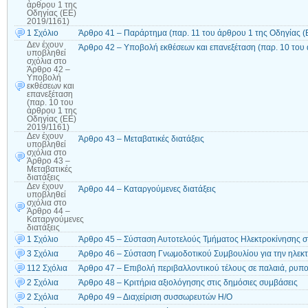
άρθρου 1 της
Οδηγίας (ΕΕ)
2019/1161)
1 Σχόλιο
Άρθρο 41 – Παράρτημα (παρ. 11 του άρθρου 1 της Οδηγίας (
Δεν έχουν
Άρθρο 42 – Υποβολή εκθέσεων και επανεξέταση (παρ. 10 του
υποβληθεί
σχόλια
στο
Άρθρο 42 –
Υποβολή
εκθέσεων και
επανεξέταση
(παρ. 10 του
άρθρου 1 της
Οδηγίας (ΕΕ)
2019/1161)
Δεν έχουν
Άρθρο 43 – Μεταβατικές διατάξεις
υποβληθεί
σχόλια
στο
Άρθρο 43 –
Μεταβατικές
διατάξεις
Δεν έχουν
Άρθρο 44 – Καταργούμενες διατάξεις
υποβληθεί
σχόλια
στο
Άρθρο 44 –
Καταργούμενες
διατάξεις
1 Σχόλιο
Άρθρο 45 – Σύσταση Αυτοτελούς Τμήματος Ηλεκτροκίνησης στ
3 Σχόλια
Άρθρο 46 – Σύσταση Γνωμοδοτικού Συμβουλίου για την ηλεκ
112 Σχόλια
Άρθρο 47 – Επιβολή περιβαλλοντικού τέλους σε παλαιά, ρυπ
2 Σχόλια
Άρθρο 48 – Κριτήρια αξιολόγησης στις δημόσιες συμβάσεις
2 Σχόλια
Άρθρο 49 – Διαχείριση συσσωρευτών Η/Ο