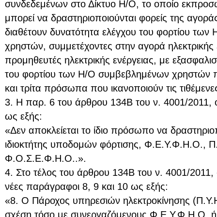
συνδεδεμένων στο Δίκτυο Η/Ο, το οποίο εκπρο
μπορεί να δραστηριοποιούνται φορείς της αγοράς
διαθέτουν δυνατότητα ελέγχου του φορτίου των
χρηστών, συμμετέχοντες στην αγορά ηλεκτρικής 
προμηθευτές ηλεκτρικής ενέργειας, με εξασφαλι
του φορτίου των Η/Ο συμβεβλημένων χρηστών
και τρίτα πρόσωπα που ικανοποιούν τις τιθέμενε
3. Η παρ. 6 του άρθρου 134Β του ν. 4001/2011, ό
ως εξής:
«Δεν αποκλείεται το ίδιο πρόσωπο να δραστηριο
ιδιοκτήτης υποδομών φόρτισης, Φ.Ε.Υ.Φ.Η.Ο., Π.
Φ.Ο.Σ.Ε.Φ.Η.Ο..».
4. Στο τέλος του άρθρου 134Β του ν. 4001/2011,
νέες παράγραφοι 8, 9 και 10 ως εξής:
«8. O Πάροχος υπηρεσιών ηλεκτροκίνησης (Π.Υ.Η
σχέση τόσο με συνεργαζόμενους Φ.Ε.Υ.Φ.Η.Ο. ή 