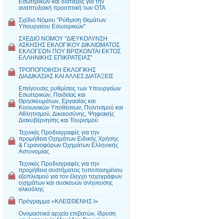
Εσωτερικών και διατάξεις για την
αναπτυξιακή προοπτική των ΟΤΑ
Σχέδιο Νόμου "Ρύθμιση Θεμάτων
Υπουργείου Εσωτερικών"
ΣΧΕΔΙΟ ΝΟΜΟΥ "ΔΙΕΥΚΟΛΥΝΣΗ
ΑΣΚΗΣΗΣ ΕΚΛΟΓΙΚΟΥ ΔΙΚΑΙΩΜΑΤΟΣ
ΕΚΛΟΓΕΩΝ ΠΟΥ ΒΡΙΣΚΟΝΤΑΙ ΕΚΤΟΣ
ΕΛΛΗΝΙΚΗΣ ΕΠΙΚΡΑΤΕΙΑΣ"
ΤΡΟΠΟΠΟΙΗΣΗ ΕΚΛΟΓΙΚΗΣ
ΔΙΑΔΙΚΑΣΙΑΣ ΚΑΙ ΑΛΛΕΣ ΔΙΑΤΑΞΕΙΣ
Επείγουσες ρυθμίσεις των Υπουργείων
Εσωτερικών, Παιδείας και
Θρησκευμάτων, Εργασίας και
Κοινωνικών Υποθέσεων, Πολιτισμού και
Αθλητισμού, Δικαιοσύνης, Ψηφιακής
Διακυβέρνησης και Τουρισμού
Τεχνικές Προδιαγραφές για την
προμήθεια Οχημάτων Ειδικής Χρήσης
& Γερανοφόρων Οχημάτων Ελληνικής
Αστυνομίας
Τεχνικές Προδιαγραφές για την
προμήθεια συστήματος τυποποιημένου
εξοπλισμού για τον έλεγχο ταχογράφων
οχημάτων και συσκευών ανίχνευσης
αλκοόλης
Πρόγραμμα «ΚΛΕΙΣΘΕΝΗΣ Ι»
Ονομαστικά αρχεία επιβατών, ίδρυση