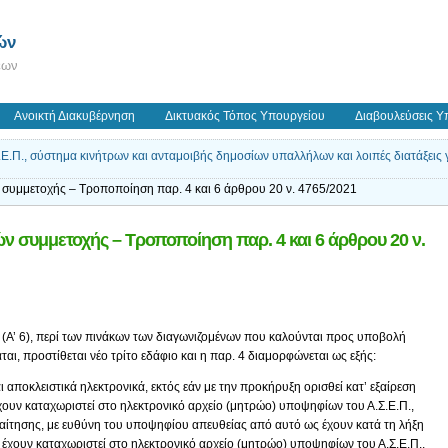
ών
εων
Ανοικτή Διακυβέρνηση
Δικτυακός Τόπος Υπουργείου
Διαβουλεύσεις Υ
Π., σύστημα κινήτρων και ανταμοιβής δημοσίων υπαλλήλων και λοιπές διατάξεις γι
συμμετοχής – Τροποποίηση παρ. 4 και 6 άρθρου 20 ν. 4765/2021
ν συμμετοχής – Τροποποίηση παρ. 4 και 6 άρθρου 20 ν.
1 (Α’ 6), περί των πινάκων των διαγωνιζομένων που καλούνται προς υποβολή
ται, προστίθεται νέο τρίτο εδάφιο και η παρ. 4 διαμορφώνεται ως εξής:
 αποκλειστικά ηλεκτρονικά, εκτός εάν με την προκήρυξη ορισθεί κατ’ εξαίρεση
ουν καταχωριστεί στο ηλεκτρονικό αρχείο (μητρώο) υποψηφίων του Α.Σ.Ε.Π.,
 αίτησης, με ευθύνη του υποψηφίου απευθείας από αυτό ως έχουν κατά τη λήξη
 έχουν καταχωριστεί στο ηλεκτρονικό αρχείο (μητρώο) υποψηφίων του Α.Σ.Ε.Π.,