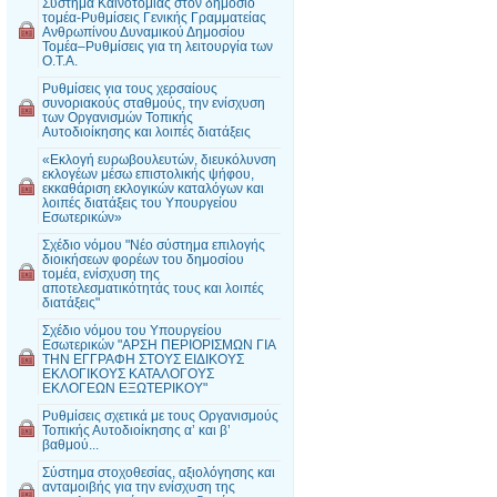
Σύστημα Καινοτομίας στον δημόσιο
τομέα-Ρυθμίσεις Γενικής Γραμματείας
Ανθρωπίνου Δυναμικού Δημοσίου
Τομέα–Ρυθμίσεις για τη λειτουργία των
Ο.Τ.Α.
Ρυθμίσεις για τους χερσαίους
συνοριακούς σταθμούς, την ενίσχυση
των Οργανισμών Τοπικής
Αυτοδιοίκησης και λοιπές διατάξεις
«Εκλογή ευρωβουλευτών, διευκόλυνση
εκλογέων μέσω επιστολικής ψήφου,
εκκαθάριση εκλογικών καταλόγων και
λοιπές διατάξεις του Υπουργείου
Εσωτερικών»
Σχέδιο νόμου "Νέο σύστημα επιλογής
διοικήσεων φορέων του δημοσίου
τομέα, ενίσχυση της
αποτελεσματικότητάς τους και λοιπές
διατάξεις"
Σχέδιο νόμου του Υπουργείου
Εσωτερικών "ΑΡΣΗ ΠΕΡΙΟΡΙΣΜΩΝ ΓΙΑ
ΤΗΝ ΕΓΓΡΑΦΗ ΣΤΟΥΣ ΕΙΔΙΚΟΥΣ
ΕΚΛΟΓΙΚΟΥΣ ΚΑΤΑΛΟΓΟΥΣ
ΕΚΛΟΓΕΩΝ ΕΞΩΤΕΡΙΚΟΥ"
Ρυθμίσεις σχετικά με τους Οργανισμούς
Τοπικής Αυτοδιοίκησης α’ και β’
βαθμού...
Σύστημα στοχοθεσίας, αξιολόγησης και
ανταμοιβής για την ενίσχυση της