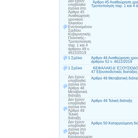
Δεν έχουν
Άρθρο 45 Αναθεώρηση χρονι
υποβληθεί
Τροποποίηση παρ. 1 και 4 
σχόλια
στο
Άρθρο 45
Αναθεώρηση
χρονικού
πλαισίου
Ενοποιημένου
Σχεδίου
Κυβερνητικής
Πολιτικής–
Τροποποίηση
παρ. 1 και 4
άρθρου 49 ν.
4622/2019
1 Σχόλιο
Άρθρο 46 Αναθεώρηση χρον
άρθρου 52 ν. 4622/2019
1 Σχόλιο
ΚΕΦΑΛΑΙΟ Δ’ ΕΞΟΥΣΙΟΔΟΤ
47 Εξουσιοδοτικές διατάξει
Δεν έχουν
Άρθρο 48 Μεταβατική διάτα
υποβληθεί
σχόλια
στο
Άρθρο 48
Μεταβατική
διάταξη
Δεν έχουν
Άρθρο 49 Τελική διάταξη
υποβληθεί
σχόλια
στο
Άρθρο 49
Τελική
διάταξη
Δεν έχουν
Άρθρο 50 Καταργούμενη δ
υποβληθεί
σχόλια
στο
Άρθρο 50
Καταργούμενη