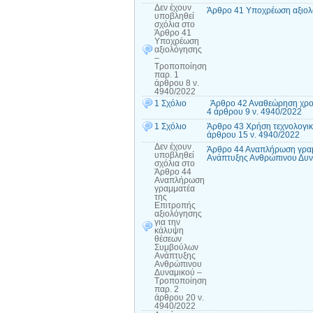
Δεν έχουν
Άρθρο 41 Υποχρέωση αξιολ
υποβληθεί
σχόλια
στο
Άρθρο 41
Υποχρέωση
αξιολόγησης
–
Τροποποίηση
παρ. 1
άρθρου 8 ν.
4940/2022
1 Σχόλιο
Άρθρο 42 Αναθεώρηση χρονι
4 άρθρου 9 ν. 4940/2022
1 Σχόλιο
Άρθρο 43 Χρήση τεχνολογικ
άρθρου 15 ν. 4940/2022
Δεν έχουν
Άρθρο 44 Αναπλήρωση γραμ
υποβληθεί
Ανάπτυξης Ανθρώπινου Δυν
σχόλια
στο
Άρθρο 44
Αναπλήρωση
γραμματέα
της
Επιτροπής
αξιολόγησης
για την
κάλυψη
θέσεων
Συμβούλων
Ανάπτυξης
Ανθρώπινου
Δυναμικού –
Τροποποίηση
παρ. 2
άρθρου 20 ν.
4940/2022