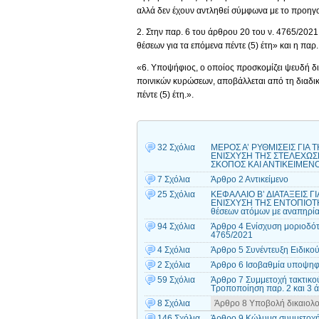
αλλά δεν έχουν αντληθεί σύμφωνα με το προηγο
2. Στην παρ. 6 του άρθρου 20 του ν. 4765/2021
θέσεων για τα επόμενα πέντε (5) έτη» και η παρ
«6. Υποψήφιος, ο οποίος προσκομίζει ψευδή δι
ποινικών κυρώσεων, αποβάλλεται από τη διαδικ
πέντε (5) έτη.».
32 Σχόλια
ΜΕΡΟΣ Α’ ΡΥΘΜΙΣΕΙΣ ΓΙ
ΕΝΙΣΧΥΣΗ ΤΗΣ ΣΤΕΛΕΧΩΣ
ΣΚΟΠΟΣ ΚΑΙ ΑΝΤΙΚΕIΜΕΝΟ
7 Σχόλια
Άρθρο 2 Αντικείμενο
25 Σχόλια
ΚΕΦΑΛΑΙΟ Β’ ΔΙΑΤΑΞΕΙΣ 
ΕΝΙΣΧΥΣΗ ΤΗΣ ΕΝΤΟΠΙΟΤΗΤ
θέσεων ατόμων με αναπηρία
94 Σχόλια
Άρθρο 4 Ενίσχυση μοριοδότ
4765/2021
4 Σχόλια
Άρθρο 5 Συνέντευξη Ειδικο
2 Σχόλια
Άρθρο 6 Ισοβαθμία υποψηφ
59 Σχόλια
Άρθρο 7 Συμμετοχή τακτικο
Τροποποίηση παρ. 2 και 3 
8 Σχόλια
Άρθρο 8 Υποβολή δικαιολο
146 Σχόλια
Άρθρο 9 Κώλυμα συμμετοχής