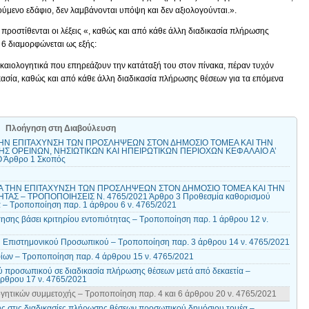
ύμενο εδάφιο, δεν λαμβάνονται υπόψη και δεν αξιολογούνται.».
 προστίθενται οι λέξεις «, καθώς και από κάθε άλλη διαδικασία πλήρωσης
. 6 διαμορφώνεται ως εξής:
καιολογητικά που επηρεάζουν την κατάταξή του στον πίνακα, πέραν τυχόν
ασία, καθώς και από κάθε άλλη διαδικασία πλήρωσης θέσεων για τα επόμενα
Πλοήγηση στη Διαβούλευση
Α ΤΗΝ ΕΠΙΤΑΧΥΝΣΗ ΤΩΝ ΠΡΟΣΛΗΨΕΩΝ ΣΤΟΝ ΔΗΜΟΣΙΟ ΤΟΜΕΑ ΚΑΙ ΤΗΝ
ΗΣ ΟΡΕΙΝΩΝ, ΝΗΣΙΩΤΙΚΩΝ ΚΑΙ ΗΠΕΙΡΩΤΙΚΩΝ ΠΕΡΙΟΧΩΝ ΚΕΦΑΛΑΙΟ Α’
 Άρθρο 1 Σκοπός
ΓΙΑ ΤΗΝ ΕΠΙΤΑΧΥΝΣΗ ΤΩΝ ΠΡΟΣΛΗΨΕΩΝ ΣΤΟΝ ΔΗΜΟΣΙΟ ΤΟΜΕΑ ΚΑΙ ΤΗΝ
ΑΣ – ΤΡΟΠΟΠΟΙΗΣΕΙΣ Ν. 4765/2021 Άρθρο 3 Προθεσμία καθορισμού
 – Τροποποίηση παρ. 1 άρθρου 6 ν. 4765/2021
ησης βάσει κριτηρίου εντοπιότητας – Τροποποίηση παρ. 1 άρθρου 12 ν.
ύ Επιστημονικού Προσωπικού – Τροποποίηση παρ. 3 άρθρου 14 ν. 4765/2021
ίων – Τροποποίηση παρ. 4 άρθρου 15 ν. 4765/2021
ύ προσωπικού σε διαδικασία πλήρωσης θέσεων μετά από δεκαετία –
άρθρου 17 ν. 4765/2021
γητικών συμμετοχής – Τροποποίηση παρ. 4 και 6 άρθρου 20 ν. 4765/2021
 στις διαδικασίες πλήρωσης θέσεων προσωπικού δημόσιου τομέα –