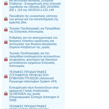
και λειτουργία Μονάδας Στοιχείων
Επιβατών - Ενσωμάτωση στην ελληνική
νομοθεσία της Οδηγίας (EE) 2016/681
(EE L 119 της 4/5/2016 σ.132-149
Προώθηση της ουσιαστικής ισότητας
των φύλων και την καταπολέμηση της
έμφυλης βίας
Τεχνικές Προδιαγραφές για Προμήθειες
της Ελληνικής Αστυνομίας
Ρυθμίσεις για τον εκσυγχρονισμό του
θεσμικού πλαισίου οργάνωσης και
λειτουργίας των Φορέων Διαχείρισης
Στερεών Αποβλήτων της χώρας
Τεχνικές Προδιαγραφές για την
προμήθεια συσσωρευτών αυτοκινήτων,
λεωφορείων, φορτηγών και δίκυκλων
μοτοσικλετών οχημάτων Ελληνικής
Αστυνομίας
ΤΕΧΝΙΚΕΣ ΠΡΟΔΙΑΓΡΑΦΕΣ
ΣΥΣΤΗΜΑΤΟΣ ΠΡΟΕΛΕΓΧΟΥ
ΕΠΙΒΑΤΩΝ ΠΤΗΣΕΩΝ (Advanced
Passenger Information System- API)
Ενσωμάτωση νέων δυνατοτήτων στην
εφαρμογή Γενικές Αναζητήσεις
SCHENGEN 2ης γενιάς
(Πληροφοριακό Σύστημα Schengen II-
SISII)
ΤΕΧΝΙΚΕΣ ΠΡΟΔΙΑΓΡΑΦΕΣ