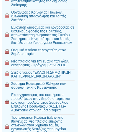
αποτελεσματικότητας της δημόσιας
διοίκησης
Οργανώσεις Κοινωνίας Πολιτών,
εθελοντική απασχόληση και λοιπές
διατάξεις
Ενίσχυση διαφάνειας και λογοδοσίας σε
θεσμικούς φορείς της Πολιτείας,
αποκατάσταση ακεραιότητας Ενιαίου
Συστήματος Κινητικότητας και λοιπές
διατάξεις του Υπουργείου Εσωτερικών
Θεσμικό πλαίσιο τηλεργασίας στον
δημόσιο τομέα
Νέο πλαίσιο για την ευζωία των ζώων
συντροφιάς - Πρόγραμμα ‘‘ΆΡΓΟΣ’’
Σχέδιο νόμου "ΕΚΛΟΓΗ ΔΗΜΟΤΙΚΩΝ
ΚΑΙ ΠΕΡΙΦΕΡΕΙΑΚΩΝ ΑΡΧΩΝ"
Σύστημα Εσωτερικού Ελέγχου των
φορέων Γενικής Κυβέρνησης
Εκσυγχρονισμός του συστήματος
προσλήψεων στον δημόσιο τομέα και
ενίσχυση του Ανώτατου Συμβουλίου
Επιλογής Προσωπικού (Α.Σ.Ε.Π.)–
Αξιοκρατία στον δημόσιο τομέα
Τροποποίηση Κώδικα Ελληνικής
Ιθαγένειας, νέο πλαίσιο επιλογής
στελεχών στον δημόσιο τομέα,
οργανωτικές διατάξεις Υπουργείου