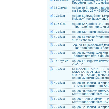
Προσθήκη παρ. 7 στο άρθρο
33 Σχόλια
Άρθρο 10 Επίσπευση προθεσ
και 8 άρθρου 25 ν. 4765/20
2 Σχόλια
Άρθρο 11 Συγκρότηση Κεντρι
διεξαγωγή του διαγωνισμού
11 Σχόλια
Άρθρο 12 Κριτήριο εντοπιότ
– Τροποποίηση παρ. 1 και 
3 Σχόλια
Άρθρο 13 Ατομική συνέντευ
4 Σχόλια
Άρθρο 14 Μοριοδότηση υπο
40 ν. 4765/2021
2 Σχόλια
Άρθρο 15 Ηλεκτρονική πλα
– Τροποποίηση παρ. 4 άρθ
2 Σχόλια
Άρθρο 16 Αποζημίωση συμμε
Τροποποίηση παρ. 4 άρθρου
977 Σχόλια
Άρθρο 17 Πλήρωση θέσεων 
2Γ/2022
3 Σχόλια
ΚΕΦΑΛΑΙΟ Γ’ ΔΙΑΤΑΞΕΙΣ 
ΚΑΤΑΣΤΑΣΗΣ ΔΗΜΟΣΙΩΝ ΠΟ
4057/2012 Άρθρο 18 Σύντμ
Δημοσίων Πολιτικών Διοικη
5 Σχόλια
Άρθρο 19 Προθεσμία δημοσ
17 Κώδικα Κατάστασης Δημο
2 Σχόλια
Άρθρο 20 Αποδοχή υπαλληλ
Κατάστασης Δημοσίων Πολιτ
1 Σχόλιο
Άρθρο 21 Διαβεβαίωση – Π
Κατάστασης Δημοσίων Πολιτ
2 Σχόλια
Άρθρο 22 Προθεσμία δημοσ