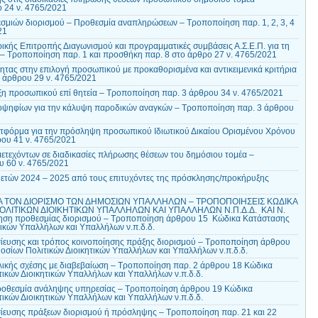
 24 ν. 4765/2021
μιών διορισμού – Προθεσμία αναπληρώσεων – Τροποποίηση παρ. 1, 2, 3, 4
21
κής Επιτροπής Διαγωνισμού και προγραμματικές συμβάσεις Α.Σ.Ε.Π. για τη
 – Τροποποίηση παρ. 1 και προσθήκη παρ. 8 στο άρθρο 27 ν. 4765/2021
ητας στην επιλογή προσωπικού με προκαθορισμένα και αντικειμενικά κριτήρια
2 άρθρου 29 ν. 4765/2021
ξη προσωπικού επί θητεία – Τροποποίηση παρ. 3 άρθρου 34 ν. 4765/2021
ψηφίων για την κάλυψη παροδικών αναγκών – Τροποποίηση παρ. 3 άρθρου
τφόρμα για την πρόσληψη προσωπικού Ιδιωτικού Δικαίου Ορισμένου Χρόνου
ρου 41 ν. 4765/2021
τεχόντων σε διαδικασίες πλήρωσης θέσεων του δημόσιου τομέα –
 60 ν. 4765/2021
ετών 2024 – 2025 από τους επιτυχόντες της πρόσκλησης/προκήρυξης
ΓΙΑ ΤΟΝ ΔΙΟΡΙΣΜΟ ΤΩΝ ΔΗΜΟΣΙΩΝ ΥΠΑΛΛΗΛΩΝ – ΤΡΟΠΟΠΟΙΗΣΕΙΣ ΚΩΔΙΚΑ
ΛΙΤΙΚΩΝ ΔΙΟΙΚΗΤΙΚΩΝ ΥΠΑΛΛΗΛΩΝ ΚΑΙ ΥΠΑΛΛΗΛΩΝ Ν.Π.Δ.Δ. ΚΑΙ Ν.
ηση προθεσμίας διορισμού – Τροποποίηση άρθρου 15 Κώδικα Κατάστασης
τικών Υπαλλήλων και Υπαλλήλων ν.π.δ.δ.
ίευσης και τρόπος κοινοποίησης πράξης διορισμού – Τροποποίηση άρθρου
σίων Πολιτικών Διοικητικών Υπαλλήλων και Υπαλλήλων ν.π.δ.δ.
ικής σχέσης με διαβεβαίωση – Τροποποίηση παρ. 2 άρθρου 18 Κώδικα
ικών Διοικητικών Υπαλλήλων και Υπαλλήλων ν.π.δ.δ.
ροθεσμία ανάληψης υπηρεσίας – Τροποποίηση άρθρου 19 Κώδικα
ικών Διοικητικών Υπαλλήλων και Υπαλλήλων ν.π.δ.δ.
ίευσης πράξεων διορισμού ή πρόσληψης – Τροποποίηση παρ. 21 και 22