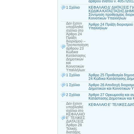
άρθρου ένατου ν. 4057/201
1 Σχόλιο
ΚΕΦΑΛΑΙΟ Δ’ ΔΙΑΤΑΞΕΙΣ 
ΚΩΔΙΚΑ ΚΑΤΑΣΤΑΣΗΣ ΔΗΜΟ
Σύντμηση προθεσμίας διορ
Κοινοτικών Υπαλλήλων
Δεν έχουν
Άρθρο 24 Πράξη διορισμού 
υποβληθεί
Υπαλλήλων
σχόλια
στο
Άρθρο 24
Πράξη
διορισμού –
Τροποποίηση
άρθρου 23
Κώδικα
Κατάστασης
Δημοτικών
και
Κοινοτικών
Υπαλλήλων
1 Σχόλιο
Άρθρο 25 Προθεσμία δημοσί
24 Κώδικα Κατάστασης Δημ
1 Σχόλιο
Άρθρο 26 Αποδοχή διορισμ
Δημοτικών και Κοινοτικών
2 Σχόλια
Άρθρο 27 Ορκωμοσία και α
Κατάστασης Δημοτικών και
Δεν έχουν
ΚΕΦΑΛΑΙΟ Ε’ ΤΕΛΙΚΕΣ ΔΙΑΤΑ
υποβληθεί
σχόλια
στο
ΚΕΦΑΛΑΙΟ
Ε’ ΤΕΛΙΚΕΣ
ΔΙΑΤΑΞΕΙΣ
Άρθρο 28
Τελικές
διατάξεις