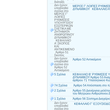
διάταξη
Δεν έχουν
ΜΕΡΟΣ Γ’ ΛΟΙΠΕΣ ΡΥΘΜΙ
υποβληθεί
ΔΥΝΑΜΙΚΟΥ ΚΕΦΑΛΑΙΟ Α’
σχόλια
στο
ΜΕΡΟΣ Γ’
ΛΟΙΠΕΣ
ΡΥΘΜΙΣΕΙΣ
ΥΠΟΥΡΓΕΙΟΥ
ΕΣΩΤΕΡΙΚΩΝ
ΣΧΕΤΙΚΑ ΜΕ
ΖΗΤΗΜΑΤΑ
ΑΝΘΡΩΠΙΝΟΥ
ΔΥΝΑΜΙΚΟΥ
ΚΕΦΑΛΑΙΟ
Α’ ΣΚΟΠΟΣ
ΚΑΙ
ΑΝΤΙΚΕΙΜΕΝΟ
Άρθρο 51
Σκοπός
Δεν έχουν
Άρθρο 52 Αντικείμενο
υποβληθεί
σχόλια
στο
Άρθρο 52
Αντικείμενο
5 Σχόλια
ΚΕΦΑΛΑΙΟ Β’ ΡΥΘΜΙΣΕΙΣ
ΔΥΝΑΜΙΚΟΥ Άρθρο 53 Αναγνώ
άρθρου 71 Υπαλληλικού Κώ
74 Σχόλια
Άρθρο 54 Απόσπαση στο πλ
2 Σχόλια
Άρθρο 55 Διενέργεια μελέτη
του Μητρώου Ανθρώπινου 
1 Σχόλιο
Άρθρο 56 Σύστημα Διαχείρ
Δεν έχουν
ΚΕΦΑΛΑΙΟ Γ’ ΕΞΟΥΣΙΟΔΟΤ
υποβληθεί
σχόλια
στο