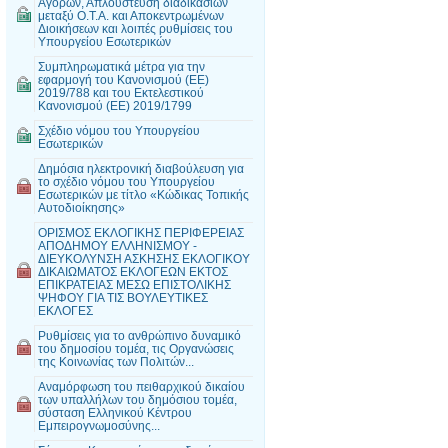
Αγορών, Απλούστευση διαδικασιών
μεταξύ Ο.Τ.Α. και Αποκεντρωμένων
Διοικήσεων και λοιπές ρυθμίσεις του
Υπουργείου Εσωτερικών
Συμπληρωματικά μέτρα για την
εφαρμογή του Κανονισμού (ΕΕ)
2019/788 και του Εκτελεστικού
Κανονισμού (ΕΕ) 2019/1799
Σχέδιο νόμου του Υπουργείου
Εσωτερικών
Δημόσια ηλεκτρονική διαβούλευση για
το σχέδιο νόμου του Υπουργείου
Εσωτερικών με τίτλο «Κώδικας Τοπικής
Αυτοδιοίκησης»
ΟΡΙΣΜΟΣ ΕΚΛΟΓΙΚΗΣ ΠΕΡΙΦΕΡΕΙΑΣ
ΑΠΟΔΗΜΟΥ ΕΛΛΗΝΙΣΜΟΥ -
ΔΙΕΥΚΟΛΥΝΣΗ ΑΣΚΗΣΗΣ ΕΚΛΟΓΙΚΟΥ
ΔΙΚΑΙΩΜΑΤΟΣ ΕΚΛΟΓΕΩΝ ΕΚΤΟΣ
ΕΠΙΚΡΑΤΕΙΑΣ ΜΕΣΩ ΕΠΙΣΤΟΛΙΚΗΣ
ΨΗΦΟΥ ΓΙΑ ΤΙΣ ΒΟΥΛΕΥΤΙΚΕΣ
ΕΚΛΟΓΕΣ
Ρυθμίσεις για το ανθρώπινο δυναμικό
του δημοσίου τομέα, τις Οργανώσεις
της Κοινωνίας των Πολιτών...
Αναμόρφωση του πειθαρχικού δικαίου
των υπαλλήλων του δημόσιου τομέα,
σύσταση Ελληνικού Κέντρου
Εμπειρογνωμοσύνης...