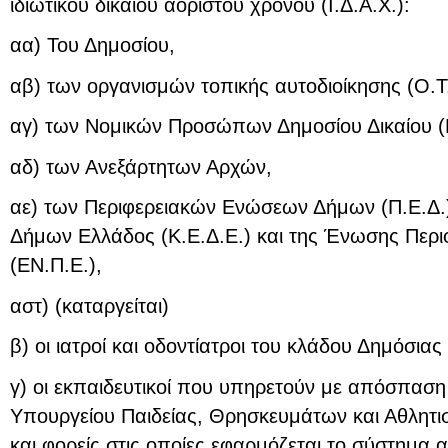
ιδιωτικού δικαίου αορίστου χρόνου (Ι.Δ.Α.Χ.):
αα) Του Δημοσίου,
αβ) των οργανισμών τοπικής αυτοδιοίκησης (Ο.Τ.
αγ) των Νομικών Προσώπων Δημοσίου Δικαίου (Ν
αδ) των Ανεξάρτητων Αρχών,
αε) των Περιφερειακών Ενώσεων Δήμων (Π.Ε.Δ.)
Δήμων Ελλάδος (Κ.Ε.Δ.Ε.) και της Ένωσης Περ
(ΕΝ.Π.Ε.),
αστ) (καταργείται)
β) οι ιατροί και οδοντίατροι του κλάδου Δημόσιας 
γ) οι εκπαιδευτικοί που υπηρετούν με απόσπαση
Υπουργείου Παιδείας, Θρησκευμάτων και Αθλητι
και φορείς στις οποίες εφαρμόζεται το σύστημα 