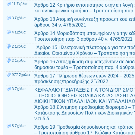
11 Σχόλια
Άρθρο 12 Κριτήριο εντοπιότητας στην επιλογ
και αντικειμενικά κριτήρια – Τροποποίηση παρ.
3 Σχόλια
Άρθρο 13 Ατομική συνέντευξη προσωπικού επί
άρθρου 34 ν. 4765/2021
4 Σχόλια
Άρθρο 14 Μοριοδότηση υποψηφίων για την κ
Τροποποίηση παρ. 3 άρθρου 40 ν. 4765/2021
2 Σχόλια
Άρθρο 15 Ηλεκτρονική πλατφόρμα για την πρ
Δικαίου Ορισμένου Χρόνου – Τροποποίηση πα
2 Σχόλια
Άρθρο 16 Αποζημίωση συμμετεχόντων σε διαδ
δημόσιου τομέα – Τροποποίηση παρ. 4 άρθρου
977 Σχόλια
Άρθρο 17 Πλήρωση θέσεων ετών 2024 – 2025 α
πρόσκλησης/προκήρυξης 2Γ/2022
3 Σχόλια
ΚΕΦΑΛΑΙΟ Γ’ ΔΙΑΤΑΞΕΙΣ ΓΙΑ ΤΟΝ ΔΙΟΡΙΣ
– ΤΡΟΠΟΠΟΙΗΣΕΙΣ ΚΩΔΙΚΑ ΚΑΤΑΣΤΑΣΗΣ Δ
ΔΙΟΙΚΗΤΙΚΩΝ ΥΠΑΛΛΗΛΩΝ ΚΑΙ ΥΠΑΛΛΗΛΩΝ Ν
Άρθρο 18 Σύντμηση προθεσμίας διορισμού –
Κατάστασης Δημοσίων Πολιτικών Διοικητικών
ν.π.δ.δ.
5 Σχόλια
Άρθρο 19 Προθεσμία δημοσίευσης και τρόπος 
– Τροποποίηση άρθρου 17 Κώδικα Κατάσταση