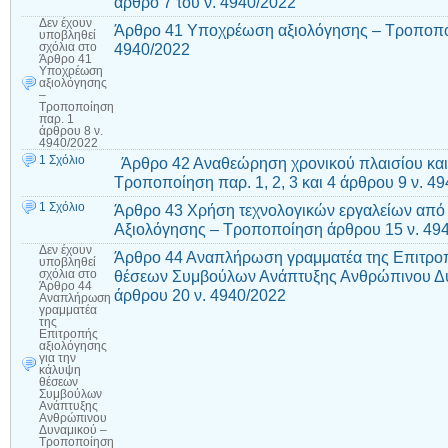
άρθρο 7 του ν. 4940/2022
Δεν έχουν
Άρθρο 41 Υποχρέωση αξιολόγησης – Τροποποί
υποβληθεί
4940/2022
σχόλια
στο
Άρθρο 41
Υποχρέωση
αξιολόγησης
–
Τροποποίηση
παρ. 1
άρθρου 8 ν.
4940/2022
1 Σχόλιο
Άρθρο 42 Αναθεώρηση χρονικού πλαισίου και
Τροποποίηση παρ. 1, 2, 3 και 4 άρθρου 9 ν. 4
1 Σχόλιο
Άρθρο 43 Χρήση τεχνολογικών εργαλείων από
Αξιολόγησης – Τροποποίηση άρθρου 15 ν. 4
Δεν έχουν
Άρθρο 44 Αναπλήρωση γραμματέα της Επιτροπ
υποβληθεί
θέσεων Συμβούλων Ανάπτυξης Ανθρώπινου Δυ
σχόλια
στο
Άρθρο 44
άρθρου 20 ν. 4940/2022
Αναπλήρωση
γραμματέα
της
Επιτροπής
αξιολόγησης
για την
κάλυψη
θέσεων
Συμβούλων
Ανάπτυξης
Ανθρώπινου
Δυναμικού –
Τροποποίηση