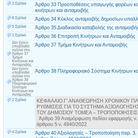
2 Σχόλια
Άρθρο 33 Προϋποθέσεις υπαγωγής φορέων κα
κινήτρων και ανταμοιβής
8 Σχόλια
Άρθρο 34 Κύκλος ανταμοιβής δημοσίων υπα
5 Σχόλια
Άρθρο 35 Διαδικασία καταβολής της ανταμοιβ
1 Σχόλιο
Άρθρο 36 Επιτροπή Κινήτρων και Ανταμοιβής
Δεν έχουν
Άρθρο 37 Τμήμα Κινήτρων και Ανταμοιβής
υποβληθεί
σχόλια
στο
Άρθρο 37
Τμήμα
Κινήτρων και
Ανταμοιβής
Δεν έχουν
Άρθρο 38 Πληροφοριακό Σύστημα Κινήτρων κ
υποβληθεί
σχόλια
στο
Άρθρο 38
Πληροφοριακό
Σύστημα
Κινήτρων και
Ανταμοιβής
2 Σχόλια
ΚΕΦΑΛΑΙΟ Γ’ ΑΝΑΘΕΩΡΗΣΗ ΧΡΟΝΙΚΟΥ ΠΛ
ΡΥΘΜΙΣΕΙΣ ΓΙΑ ΤΟ ΣΥΣΤΗΜΑ ΑΞΙΟΛΟΓΗΣ
ΤΟΥ ΔΗΜΟΣΙΟΥ ΤΟΜΕΑ – ΤΡΟΠΟΠΟΙΗΣΕΙΣ Ν.
Άρθρο 39 Αναμόρφωση πεδίου εφαρμογής ν.
άρθρου 5 ν. 4940/2022
4 Σχόλια
Άρθρο 40 Αξιολογητές – Τροποποίηση παρ. 3, 