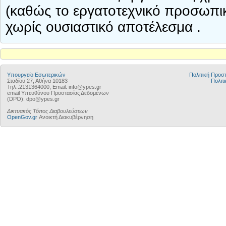
(καθώς το εργατοτεχνικό προσωπικ
χωρίς ουσιαστικό αποτέλεσμα .
Υπουργείο Εσωτερικών
Πολιτική Προ
Σταδίου 27, Αθήνα 10183
Πολιτι
Τηλ.:2131364000, Email: info@ypes.gr
email Υπευθύνου Προστασίας Δεδομένων
(DPO): dpo@ypes.gr
Δικτυακός Τόπος Διαβουλεύσεων
OpenGov.gr
Ανοικτή Διακυβέρνηση