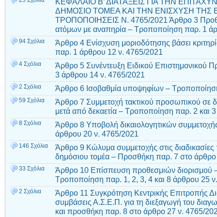
25 Σχόλια
ΚΕΦΑΛΑΙΟ Β’ ΔΙΑΤΑΞΕΙΣ ΓΙΑ ΤΗΝ ΕΠΙΤΑ
ΔΗΜΟΣΙΟ ΤΟΜΕΑ ΚΑΙ ΤΗΝ ΕΝΙΣΧΥΣΗ ΤΗΣ 
ΤΡΟΠΟΠΟΙΗΣΕΙΣ Ν. 4765/2021 Άρθρο 3 Προθ
ατόμων με αναπηρία – Τροποποίηση παρ. 1 άρ
94 Σχόλια
Άρθρο 4 Ενίσχυση μοριοδότησης βάσει κριτηρ
παρ. 1 άρθρου 12 ν. 4765/2021
4 Σχόλια
Άρθρο 5 Συνέντευξη Ειδικού Επιστημονικού 
3 άρθρου 14 ν. 4765/2021
2 Σχόλια
Άρθρο 6 Ισοβαθμία υποψηφίων – Τροποποίηση
59 Σχόλια
Άρθρο 7 Συμμετοχή τακτικού προσωπικού σε 
μετά από δεκαετία – Τροποποίηση παρ. 2 και 3
8 Σχόλια
Άρθρο 8 Υποβολή δικαιολογητικών συμμετοχής
άρθρου 20 ν. 4765/2021
146 Σχόλια
Άρθρο 9 Κώλυμα συμμετοχής στις διαδικασί
δημόσιου τομέα – Προσθήκη παρ. 7 στο άρθρο 
33 Σχόλια
Άρθρο 10 Επίσπευση προθεσμιών διορισμού 
Τροποποίηση παρ. 1, 2, 3, 4 και 8 άρθρου 25 ν
2 Σχόλια
Άρθρο 11 Συγκρότηση Κεντρικής Επιτροπής Δι
συμβάσεις Α.Σ.Ε.Π. για τη διεξαγωγή του δια
και προσθήκη παρ. 8 στο άρθρο 27 ν. 4765/20