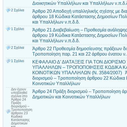
Διοικητικών Υπαλλήλων και Υπαλλήλων ν.π.δ
2 Σχόλια
Άρθρο 20 Αποδοχή υπαλληλικής σχέσης με δι
άρθρου 18 Κώδικα Κατάστασης Δημοσίων Πολι
και Υπαλλήλων ν.π.δ.δ.
1 Σχόλιο
Άρθρο 21 Διαβεβαίωση – Προθεσμία ανάληψη
άρθρου 19 Κώδικα Κατάστασης Δημοσίων Πολι
και Υπαλλήλων ν.π.δ.δ.
2 Σχόλια
Άρθρο 22 Προθεσμία δημοσίευσης πράξεων δ
Τροποποίηση παρ. 21 και 22 άρθρου ένατου ν
1 Σχόλιο
ΚΕΦΑΛΑΙΟ Δ’ ΔΙΑΤΑΞΕΙΣ ΓΙΑ ΤΟΝ ΔΙΟΡΙΣΜ
ΥΠΑΛΛΗΛΩΝ – ΤΡΟΠΟΠΟΙΗΣΕΙΣ ΚΩΔΙΚΑ Κ
ΚΟΙΝΟΤΙΚΩΝ ΥΠΑΛΛΗΛΩΝ (Ν. 3584/2007) Άρ
διορισμού – Τροποποίηση άρθρου 22 Κώδικα 
Κοινοτικών Υπαλλήλων
Δεν έχουν
Άρθρο 24 Πράξη διορισμού – Τροποποίηση ά
υποβληθεί
Δημοτικών και Κοινοτικών Υπαλλήλων
σχόλια
στο
Άρθρο 24
Πράξη
διορισμού –
Τροποποίηση
άρθρου 23
Κώδικα
Κατάστασης
Δημοτικών
και