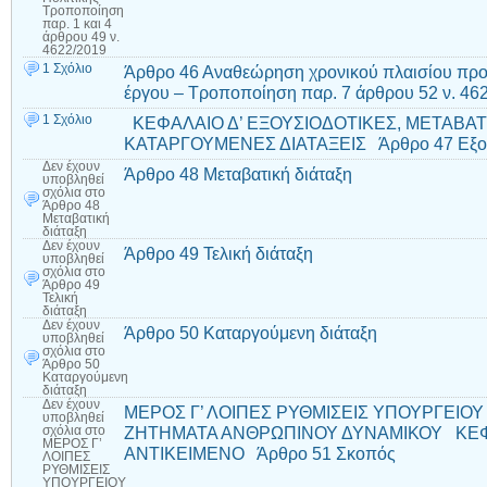
Τροποποίηση
παρ. 1 και 4
άρθρου 49 ν.
4622/2019
1 Σχόλιο
Άρθρο 46 Αναθεώρηση χρονικού πλαισίου προ
έργου – Τροποποίηση παρ. 7 άρθρου 52 ν. 4
1 Σχόλιο
ΚΕΦΑΛΑΙΟ Δ’ ΕΞΟΥΣΙΟΔΟΤΙΚΕΣ, ΜΕΤΑΒΑΤΙ
ΚΑΤΑΡΓΟΥΜΕΝΕΣ ΔΙΑΤΑΞΕΙΣ Άρθρο 47 Εξουσ
Δεν έχουν
Άρθρο 48 Μεταβατική διάταξη
υποβληθεί
σχόλια
στο
Άρθρο 48
Μεταβατική
διάταξη
Δεν έχουν
Άρθρο 49 Τελική διάταξη
υποβληθεί
σχόλια
στο
Άρθρο 49
Τελική
διάταξη
Δεν έχουν
Άρθρο 50 Καταργούμενη διάταξη
υποβληθεί
σχόλια
στο
Άρθρο 50
Καταργούμενη
διάταξη
Δεν έχουν
ΜΕΡΟΣ Γ’ ΛΟΙΠΕΣ ΡΥΘΜΙΣΕΙΣ ΥΠΟΥΡΓΕΙΟΥ
υποβληθεί
ΖΗΤΗΜΑΤΑ ΑΝΘΡΩΠΙΝΟΥ ΔΥΝΑΜΙΚΟΥ ΚΕΦΑ
σχόλια
στο
ΜΕΡΟΣ Γ’
ΑΝΤΙΚΕΙΜΕΝΟ Άρθρο 51 Σκοπός
ΛΟΙΠΕΣ
ΡΥΘΜΙΣΕΙΣ
ΥΠΟΥΡΓΕΙΟΥ