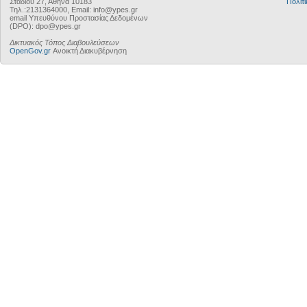
Σταδίου 27, Αθήνα 10183
Πολιτι
Τηλ.:2131364000, Email: info@ypes.gr
email Υπευθύνου Προστασίας Δεδομένων
(DPO): dpo@ypes.gr
Δικτυακός Τόπος Διαβουλεύσεων
OpenGov.gr
Ανοικτή Διακυβέρνηση