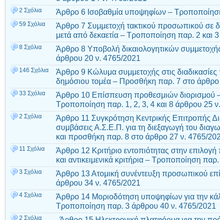
2 Σχόλια
Άρθρο 6 Ισοβαθμία υποψηφίων – Τροποποίηση
59 Σχόλια
Άρθρο 7 Συμμετοχή τακτικού προσωπικού σε 
μετά από δεκαετία – Τροποποίηση παρ. 2 και 3
8 Σχόλια
Άρθρο 8 Υποβολή δικαιολογητικών συμμετοχής
άρθρου 20 ν. 4765/2021
146 Σχόλια
Άρθρο 9 Κώλυμα συμμετοχής στις διαδικασί
δημόσιου τομέα – Προσθήκη παρ. 7 στο άρθρο 
33 Σχόλια
Άρθρο 10 Επίσπευση προθεσμιών διορισμού 
Τροποποίηση παρ. 1, 2, 3, 4 και 8 άρθρου 25 ν
2 Σχόλια
Άρθρο 11 Συγκρότηση Κεντρικής Επιτροπής Δι
συμβάσεις Α.Σ.Ε.Π. για τη διεξαγωγή του δια
και προσθήκη παρ. 8 στο άρθρο 27 ν. 4765/20
11 Σχόλια
Άρθρο 12 Κριτήριο εντοπιότητας στην επιλογ
και αντικειμενικά κριτήρια – Τροποποίηση παρ.
3 Σχόλια
Άρθρο 13 Ατομική συνέντευξη προσωπικού επί
άρθρου 34 ν. 4765/2021
4 Σχόλια
Άρθρο 14 Μοριοδότηση υποψηφίων για την κ
Τροποποίηση παρ. 3 άρθρου 40 ν. 4765/2021
2 Σχόλια
Άρθρο 15 Ηλεκτρονική πλατφόρμα για την πρ