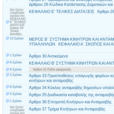
άρθρου 26 Κώδικα Κατάστασης Δημοτικών και
Δεν έχουν
ΚΕΦΑΛΑΙΟ Ε’ ΤΕΛΙΚΕΣ ΔΙΑΤΑΞΕΙΣ Άρθρο 28 Τ
υποβληθεί
σχόλια
στο
ΚΕΦΑΛΑΙΟ
Ε’ ΤΕΛΙΚΕΣ
ΔΙΑΤΑΞΕΙΣ
Άρθρο 28
Τελικές
διατάξεις
15 Σχόλια
ΜΕΡΟΣ Β΄ ΣΥΣΤΗΜΑ ΚΙΝΗΤΡΩΝ ΚΑΙ ΑΝΤΑ
ΥΠΑΛΛΗΛΩΝ ΚΕΦΑΛΑΙΟ Α΄ ΣΚΟΠΟΣ ΚΑΙ ΑΝ
1 Σχόλιο
Άρθρο 30 Αντικείμενο
6 Σχόλια
ΚΕΦΑΛΑΙΟ Β’ ΣΥΣΤΗΜΑ ΚΙΝΗΤΡΩΝ ΚΑΙ ΑΝΤΑ
9 Σχόλια
Άρθρο 32 Πεδίο εφαρμογής
2 Σχόλια
Άρθρο 33 Προϋποθέσεις υπαγωγής φορέων κα
κινήτρων και ανταμοιβής
8 Σχόλια
Άρθρο 34 Κύκλος ανταμοιβής δημοσίων υπα
5 Σχόλια
Άρθρο 35 Διαδικασία καταβολής της ανταμοιβ
1 Σχόλιο
Άρθρο 36 Επιτροπή Κινήτρων και Ανταμοιβής
Δεν έχουν
Άρθρο 37 Τμήμα Κινήτρων και Ανταμοιβής
υποβληθεί
σχόλια
στο