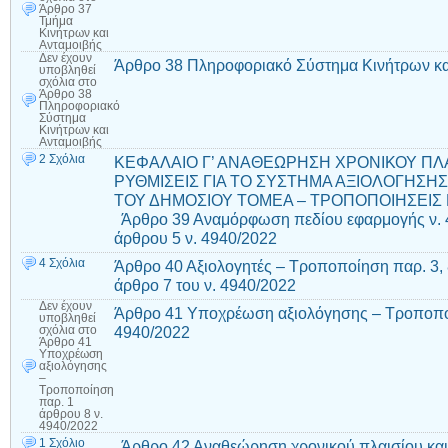
Άρθρο 37
Τμήμα
Κινήτρων και
Ανταμοιβής
Δεν έχουν
Άρθρο 38 Πληροφοριακό Σύστημα Κινήτρων κ
υποβληθεί
σχόλια
στο
Άρθρο 38
Πληροφοριακό
Σύστημα
Κινήτρων και
Ανταμοιβής
2 Σχόλια
ΚΕΦΑΛΑΙΟ Γ’ ΑΝΑΘΕΩΡΗΣΗ ΧΡΟΝΙΚΟΥ ΠΛΑ
ΡΥΘΜΙΣΕΙΣ ΓΙΑ ΤΟ ΣΥΣΤΗΜΑ ΑΞΙΟΛΟΓΗΣΗ
ΤΟΥ ΔΗΜΟΣΙΟΥ ΤΟΜΕΑ – ΤΡΟΠΟΠΟΙΗΣΕΙΣ Ν.
Άρθρο 39 Αναμόρφωση πεδίου εφαρμογής ν. 
άρθρου 5 ν. 4940/2022
4 Σχόλια
Άρθρο 40 Αξιολογητές – Τροποποίηση παρ. 3, 
άρθρο 7 του ν. 4940/2022
Δεν έχουν
Άρθρο 41 Υποχρέωση αξιολόγησης – Τροποποί
υποβληθεί
4940/2022
σχόλια
στο
Άρθρο 41
Υποχρέωση
αξιολόγησης
–
Τροποποίηση
παρ. 1
άρθρου 8 ν.
4940/2022
1 Σχόλιο
Άρθρο 42 Αναθεώρηση χρονικού πλαισίου και