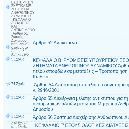
ΕΣΩΤΕΡΙΚΩΝ
ΣΧΕΤΙΚΑ ΜΕ
ΖΗΤΗΜΑΤΑ
ΑΝΘΡΩΠΙΝΟΥ
ΔΥΝΑΜΙΚΟΥ
ΚΕΦΑΛΑΙΟ
Α’ ΣΚΟΠΟΣ
ΚΑΙ
ΑΝΤΙΚΕΙΜΕΝΟ
Άρθρο 51
Σκοπός
Δεν έχουν
Άρθρο 52 Αντικείμενο
υποβληθεί
σχόλια
στο
Άρθρο 52
Αντικείμενο
5 Σχόλια
ΚΕΦΑΛΑΙΟ Β’ ΡΥΘΜΙΣΕΙΣ ΥΠΟΥΡΓΕΙΟΥ ΕΣ
ΖΗΤΗΜΑΤΑ ΑΝΘΡΩΠΙΝΟΥ ΔΥΝΑΜΙΚΟΥ Άρθρο 
τίτλου σπουδών σε μετατάξεις – Τροποποίηση
Κώδικα
74 Σχόλια
Άρθρο 54 Απόσπαση στο πλαίσιο συνυπηρέτη
ν. 2946/2001
2 Σχόλια
Άρθρο 55 Διενέργεια μελέτης αντικτύπου για τη
αναρρωτικών αδειών μέσω του Μητρώου Ανθρ
Δημοσίου
1 Σχόλιο
Άρθρο 56 Σύστημα Διαχείρισης Ανθρώπινου 
Δεν έχουν
ΚΕΦΑΛΑΙΟ Γ’ ΕΞΟΥΣΙΟΔΟΤΙΚΕΣ ΔΙΑΤΑΞΕΙΣ
υποβληθεί