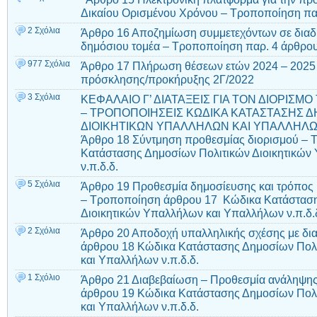
Δικαίου Ορισμένου Χρόνου – Τροποποίηση πα
2 Σχόλια
Άρθρο 16 Αποζημίωση συμμετεχόντων σε διαδ
δημόσιου τομέα – Τροποποίηση παρ. 4 άρθρου
977 Σχόλια
Άρθρο 17 Πλήρωση θέσεων ετών 2024 – 2025 α
πρόσκλησης/προκήρυξης 2Γ/2022
3 Σχόλια
ΚΕΦΑΛΑΙΟ Γ’ ΔΙΑΤΑΞΕΙΣ ΓΙΑ ΤΟΝ ΔΙΟΡΙΣ
– ΤΡΟΠΟΠΟΙΗΣΕΙΣ ΚΩΔΙΚΑ ΚΑΤΑΣΤΑΣΗΣ Δ
ΔΙΟΙΚΗΤΙΚΩΝ ΥΠΑΛΛΗΛΩΝ ΚΑΙ ΥΠΑΛΛΗΛΩΝ Ν
Άρθρο 18 Σύντμηση προθεσμίας διορισμού –
Κατάστασης Δημοσίων Πολιτικών Διοικητικών
ν.π.δ.δ.
5 Σχόλια
Άρθρο 19 Προθεσμία δημοσίευσης και τρόπος 
– Τροποποίηση άρθρου 17 Κώδικα Κατάσταση
Διοικητικών Υπαλλήλων και Υπαλλήλων ν.π.δ
2 Σχόλια
Άρθρο 20 Αποδοχή υπαλληλικής σχέσης με δι
άρθρου 18 Κώδικα Κατάστασης Δημοσίων Πολι
και Υπαλλήλων ν.π.δ.δ.
1 Σχόλιο
Άρθρο 21 Διαβεβαίωση – Προθεσμία ανάληψη
άρθρου 19 Κώδικα Κατάστασης Δημοσίων Πολι
και Υπαλλήλων ν.π.δ.δ.