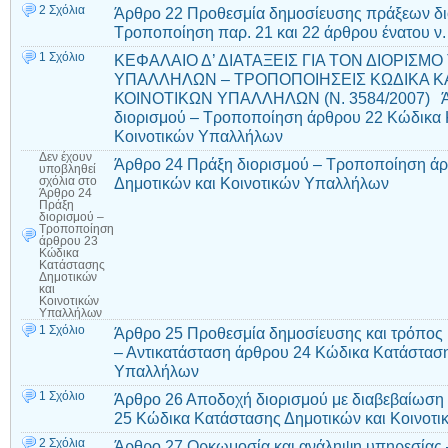
2 Σχόλια
Άρθρο 22 Προθεσμία δημοσίευσης πράξεων δ
Τροποποίηση παρ. 21 και 22 άρθρου ένατου ν
1 Σχόλιο
ΚΕΦΑΛΑΙΟ Δ’ ΔΙΑΤΑΞΕΙΣ ΓΙΑ ΤΟΝ ΔΙΟΡΙΣΜ
ΥΠΑΛΛΗΛΩΝ – ΤΡΟΠΟΠΟΙΗΣΕΙΣ ΚΩΔΙΚΑ Κ
ΚΟΙΝΟΤΙΚΩΝ ΥΠΑΛΛΗΛΩΝ (Ν. 3584/2007) Άρ
διορισμού – Τροποποίηση άρθρου 22 Κώδικα 
Κοινοτικών Υπαλλήλων
Δεν έχουν
Άρθρο 24 Πράξη διορισμού – Τροποποίηση ά
υποβληθεί
Δημοτικών και Κοινοτικών Υπαλλήλων
σχόλια
στο
Άρθρο 24
Πράξη
διορισμού –
Τροποποίηση
άρθρου 23
Κώδικα
Κατάστασης
Δημοτικών
και
Κοινοτικών
Υπαλλήλων
1 Σχόλιο
Άρθρο 25 Προθεσμία δημοσίευσης και τρόπος 
– Αντικατάσταση άρθρου 24 Κώδικα Κατάσταση
Υπαλλήλων
1 Σχόλιο
Άρθρο 26 Αποδοχή διορισμού με διαβεβαίωση
25 Κώδικα Κατάστασης Δημοτικών και Κοινο
2 Σχόλια
Άρθρο 27 Ορκωμοσία και ανάληψη υπηρεσίας