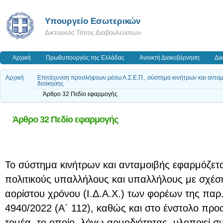
Υπουργείο Εσωτερικών
Δικτυακός Τόπος Διαβουλεύσεων
Αρχική
Πρωθυπουργός της Ελλάδας
Ανοικτή Διακυβέρνηση
Δι
Αρχική
Επιτάχυνση προσλήψεων μέσω Α.Σ.Ε.Π., σύστημα κινήτρων και ανταμο
διοίκησης
Άρθρο 32 Πεδίο εφαρμογής
Άρθρο 32 Πεδίο εφαρμογής
Το σύστημα κινήτρων και ανταμοιβής εφαρμόζετα
πολιτικούς υπαλλήλους και υπαλλήλους με σχέση 
αορίστου χρόνου (Ι.Δ.Α.Χ.) των φορέων της παρ.
4940/2022 (Α΄ 112), καθώς και στο ένστολο πρ
τομέα, το οποίο, λόγω αρμοδιότητας, υλοποιεί σ