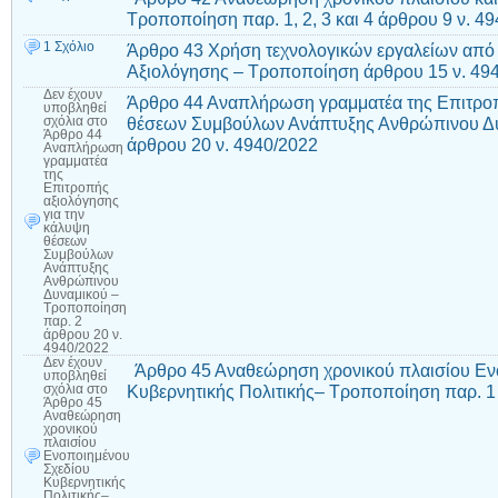
Τροποποίηση παρ. 1, 2, 3 και 4 άρθρου 9 ν. 4
1 Σχόλιο
Άρθρο 43 Χρήση τεχνολογικών εργαλείων από
Αξιολόγησης – Τροποποίηση άρθρου 15 ν. 4
Δεν έχουν
Άρθρο 44 Αναπλήρωση γραμματέα της Επιτροπ
υποβληθεί
θέσεων Συμβούλων Ανάπτυξης Ανθρώπινου Δυ
σχόλια
στο
Άρθρο 44
άρθρου 20 ν. 4940/2022
Αναπλήρωση
γραμματέα
της
Επιτροπής
αξιολόγησης
για την
κάλυψη
θέσεων
Συμβούλων
Ανάπτυξης
Ανθρώπινου
Δυναμικού –
Τροποποίηση
παρ. 2
άρθρου 20 ν.
4940/2022
Δεν έχουν
Άρθρο 45 Αναθεώρηση χρονικού πλαισίου Εν
υποβληθεί
Κυβερνητικής Πολιτικής– Τροποποίηση παρ. 1
σχόλια
στο
Άρθρο 45
Αναθεώρηση
χρονικού
πλαισίου
Ενοποιημένου
Σχεδίου
Κυβερνητικής
Πολιτικής–