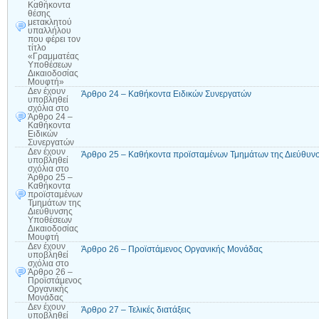
Καθήκοντα
θέσης
μετακλητού
υπαλλήλου
που φέρει τον
τίτλο
«Γραμματέας
Υποθέσεων
Δικαιοδοσίας
Μουφτή»
Δεν έχουν
Άρθρο 24 – Καθήκοντα Ειδικών Συνεργατών
υποβληθεί
σχόλια
στο
Άρθρο 24 –
Καθήκοντα
Ειδικών
Συνεργατών
Δεν έχουν
Άρθρο 25 – Καθήκοντα προϊσταμένων Τμημάτων της Διεύθυν
υποβληθεί
σχόλια
στο
Άρθρο 25 –
Καθήκοντα
προϊσταμένων
Τμημάτων της
Διεύθυνσης
Υποθέσεων
Δικαιοδοσίας
Μουφτή
Δεν έχουν
Άρθρο 26 – Προϊστάμενος Οργανικής Μονάδας
υποβληθεί
σχόλια
στο
Άρθρο 26 –
Προϊστάμενος
Οργανικής
Μονάδας
Δεν έχουν
Άρθρο 27 – Τελικές διατάξεις
υποβληθεί