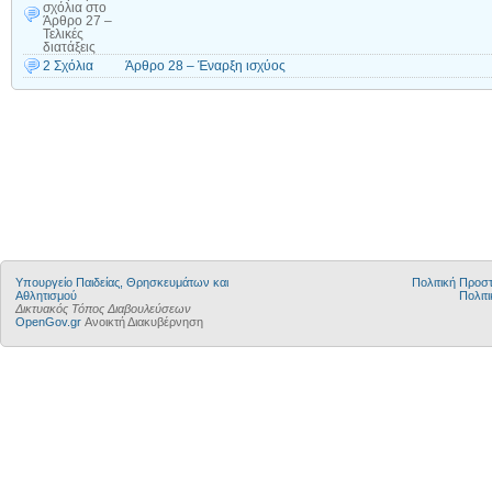
σχόλια
στο
Άρθρο 27 –
Τελικές
διατάξεις
2 Σχόλια
Άρθρο 28 – Έναρξη ισχύος
Υπουργείο Παιδείας, Θρησκευμάτων και
Πολιτική Προ
Αθλητισμού
Πολιτι
Δικτυακός Τόπος Διαβουλεύσεων
OpenGov.gr
Ανοικτή Διακυβέρνηση