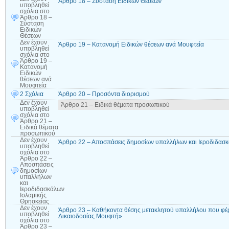
Άρθρο 18 – Σύσταση Ειδικών Θέσεων
υποβληθεί
σχόλια
στο
Άρθρο 18 –
Σύσταση
Ειδικών
Θέσεων
Δεν έχουν
Άρθρο 19 – Κατανομή Ειδικών θέσεων ανά Μουφτεία
υποβληθεί
σχόλια
στο
Άρθρο 19 –
Κατανομή
Ειδικών
θέσεων ανά
Μουφτεία
2 Σχόλια
Άρθρο 20 – Προσόντα διορισμού
Δεν έχουν
Άρθρο 21 – Ειδικά θέματα προσωπικού
υποβληθεί
σχόλια
στο
Άρθρο 21 –
Ειδικά θέματα
προσωπικού
Δεν έχουν
Άρθρο 22 – Αποσπάσεις δημοσίων υπαλλήλων και Ιεροδιδασκ
υποβληθεί
σχόλια
στο
Άρθρο 22 –
Αποσπάσεις
δημοσίων
υπαλλήλων
και
Ιεροδιδασκάλων
Ισλαμικής
Θρησκείας
Δεν έχουν
Άρθρο 23 – Καθήκοντα θέσης μετακλητού υπαλλήλου που φέρ
υποβληθεί
Δικαιοδοσίας Μουφτή»
σχόλια
στο
Άρθρο 23 –