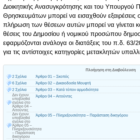
Διοικητικής Ανασυγκρότησης και του Υπουργού Π
Θρησκευμάτων μπορεί να εισαχθούν εξαιρέσεις 
πλήρωση των θέσεων αυτών μπορεί να γίνεται 
θέσεις του Δημοσίου ή νομικού προσώπου δημοσί
εφαρμόζονται ανάλογα οι διατάξεις του π.δ. 63/2
για τις αντίστοιχες κατηγορίες μετακλητών υπαλ
Πλοήγηση στη Διαβούλευση
2 Σχόλια
Άρθρο 01 – Σκοπός
6 Σχόλια
Άρθρο 02 – Δικαιοδοσία Μουφτή
2 Σχόλια
Άρθρο 03 – Κατά τόπον αρμοδιότητα
Δεν έχουν
Άρθρο 04 – Αιτούντες
υποβληθεί
σχόλια
στο
Άρθρο 04 –
Αιτούντες
Δεν έχουν
Άρθρο 05 – Πληρεξουσιότητα – Παράσταση δικηγόρου
υποβληθεί
σχόλια
στο
Άρθρο 05 –
Πληρεξουσιότητα
– Παράσταση
δικηγόρου