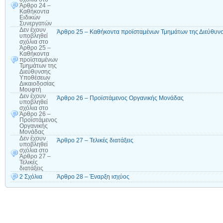
Άρθρο 24 –
Καθήκοντα
Ειδικών
Συνεργατών
Δεν έχουν
Άρθρο 25 – Καθήκοντα προϊσταμένων Τμημάτων της Διεύθυν
υποβληθεί
σχόλια
στο
Άρθρο 25 –
Καθήκοντα
προϊσταμένων
Τμημάτων της
Διεύθυνσης
Υποθέσεων
Δικαιοδοσίας
Μουφτή
Δεν έχουν
Άρθρο 26 – Προϊστάμενος Οργανικής Μονάδας
υποβληθεί
σχόλια
στο
Άρθρο 26 –
Προϊστάμενος
Οργανικής
Μονάδας
Δεν έχουν
Άρθρο 27 – Τελικές διατάξεις
υποβληθεί
σχόλια
στο
Άρθρο 27 –
Τελικές
διατάξεις
2 Σχόλια
Άρθρο 28 – Έναρξη ισχύος