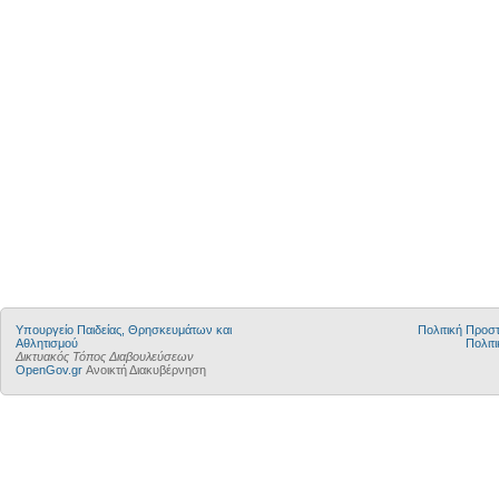
Υπουργείο Παιδείας, Θρησκευμάτων και
Πολιτική Προ
Αθλητισμού
Πολιτι
Δικτυακός Τόπος Διαβουλεύσεων
OpenGov.gr
Ανοικτή Διακυβέρνηση