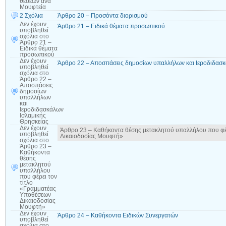
θέσεων ανά
Μουφτεία
2 Σχόλια
Άρθρο 20 – Προσόντα διορισμού
Δεν έχουν
Άρθρο 21 – Ειδικά θέματα προσωπικού
υποβληθεί
σχόλια
στο
Άρθρο 21 –
Ειδικά θέματα
προσωπικού
Δεν έχουν
Άρθρο 22 – Αποσπάσεις δημοσίων υπαλλήλων και Ιεροδιδασκ
υποβληθεί
σχόλια
στο
Άρθρο 22 –
Αποσπάσεις
δημοσίων
υπαλλήλων
και
Ιεροδιδασκάλων
Ισλαμικής
Θρησκείας
Δεν έχουν
Άρθρο 23 – Καθήκοντα θέσης μετακλητού υπαλλήλου που φέ
υποβληθεί
Δικαιοδοσίας Μουφτή»
σχόλια
στο
Άρθρο 23 –
Καθήκοντα
θέσης
μετακλητού
υπαλλήλου
που φέρει τον
τίτλο
«Γραμματέας
Υποθέσεων
Δικαιοδοσίας
Μουφτή»
Δεν έχουν
Άρθρο 24 – Καθήκοντα Ειδικών Συνεργατών
υποβληθεί
σχόλια
στο