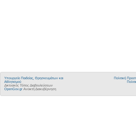
Υπουργείο Παιδείας, Θρησκευμάτων και
Πολιτική Προ
Αθλητισμού
Πολιτι
Δικτυακός Τόπος Διαβουλεύσεων
OpenGov.gr
Ανοικτή Διακυβέρνηση