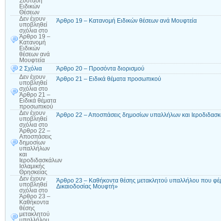
Σύσταση
Ειδικών
Θέσεων
Δεν έχουν
Άρθρο 19 – Κατανομή Ειδικών θέσεων ανά Μουφτεία
υποβληθεί
σχόλια
στο
Άρθρο 19 –
Κατανομή
Ειδικών
θέσεων ανά
Μουφτεία
2 Σχόλια
Άρθρο 20 – Προσόντα διορισμού
Δεν έχουν
Άρθρο 21 – Ειδικά θέματα προσωπικού
υποβληθεί
σχόλια
στο
Άρθρο 21 –
Ειδικά θέματα
προσωπικού
Δεν έχουν
Άρθρο 22 – Αποσπάσεις δημοσίων υπαλλήλων και Ιεροδιδασκ
υποβληθεί
σχόλια
στο
Άρθρο 22 –
Αποσπάσεις
δημοσίων
υπαλλήλων
και
Ιεροδιδασκάλων
Ισλαμικής
Θρησκείας
Δεν έχουν
Άρθρο 23 – Καθήκοντα θέσης μετακλητού υπαλλήλου που φέρ
υποβληθεί
Δικαιοδοσίας Μουφτή»
σχόλια
στο
Άρθρο 23 –
Καθήκοντα
θέσης
μετακλητού
υπαλλήλου