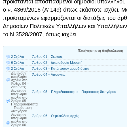
προΐστανται αποσπασμένοι δημόσιοι υπάλληλοι.
ο ν. 4369/2016 (Α’ 149) όπως εκάστοτε ισχύει. Μ
προϊσταμένων εφαρμόζονται οι διατάξεις του άρ
Δημοσίων Πολιτικών Υπαλλήλων και Υπαλλήλω
το Ν.3528/2007, όπως ισχύει.
Πλοήγηση στη Διαβούλευση
2 Σχόλια
Άρθρο 01 – Σκοπός
6 Σχόλια
Άρθρο 02 – Δικαιοδοσία Μουφτή
2 Σχόλια
Άρθρο 03 – Κατά τόπον αρμοδιότητα
Δεν έχουν
Άρθρο 04 – Αιτούντες
υποβληθεί
σχόλια
στο
Άρθρο 04 –
Αιτούντες
Δεν έχουν
Άρθρο 05 – Πληρεξουσιότητα – Παράσταση δικηγόρου
υποβληθεί
σχόλια
στο
Άρθρο 05 –
Πληρεξουσιότητα
– Παράσταση
δικηγόρου
Δεν έχουν
Άρθρο 06 – Θεμελιώδεις αρχές
υποβληθεί
σχόλια
στο
Άρθρο 06 –