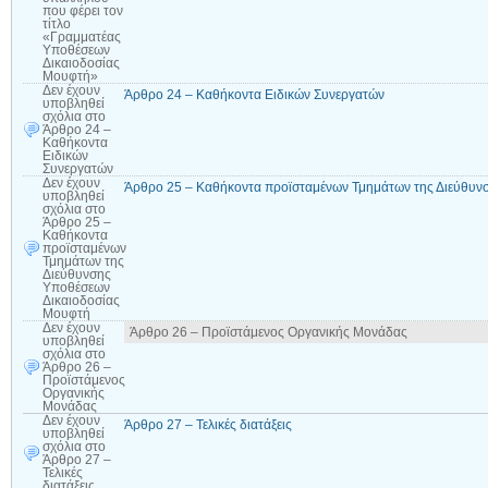
που φέρει τον
τίτλο
«Γραμματέας
Υποθέσεων
Δικαιοδοσίας
Μουφτή»
Δεν έχουν
Άρθρο 24 – Καθήκοντα Ειδικών Συνεργατών
υποβληθεί
σχόλια
στο
Άρθρο 24 –
Καθήκοντα
Ειδικών
Συνεργατών
Δεν έχουν
Άρθρο 25 – Καθήκοντα προϊσταμένων Τμημάτων της Διεύθυν
υποβληθεί
σχόλια
στο
Άρθρο 25 –
Καθήκοντα
προϊσταμένων
Τμημάτων της
Διεύθυνσης
Υποθέσεων
Δικαιοδοσίας
Μουφτή
Δεν έχουν
Άρθρο 26 – Προϊστάμενος Οργανικής Μονάδας
υποβληθεί
σχόλια
στο
Άρθρο 26 –
Προϊστάμενος
Οργανικής
Μονάδας
Δεν έχουν
Άρθρο 27 – Τελικές διατάξεις
υποβληθεί
σχόλια
στο
Άρθρο 27 –
Τελικές
διατάξεις