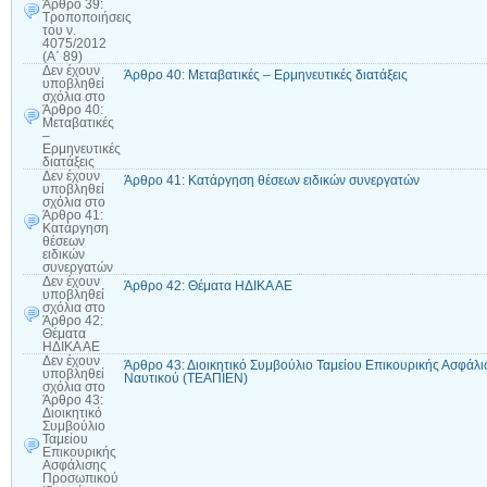
Άρθρο 39:
Τροποποιήσεις
του ν.
4075/2012
(Α΄ 89)
Δεν έχουν
Άρθρο 40: Μεταβατικές – Ερμηνευτικές διατάξεις
υποβληθεί
σχόλια
στο
Άρθρο 40:
Μεταβατικές
–
Ερμηνευτικές
διατάξεις
Δεν έχουν
Άρθρο 41: Κατάργηση θέσεων ειδικών συνεργατών
υποβληθεί
σχόλια
στο
Άρθρο 41:
Κατάργηση
θέσεων
ειδικών
συνεργατών
Δεν έχουν
Άρθρο 42: Θέματα ΗΔΙΚΑ ΑΕ
υποβληθεί
σχόλια
στο
Άρθρο 42:
Θέματα
ΗΔΙΚΑ ΑΕ
Δεν έχουν
Άρθρο 43: Διοικητικό Συμβούλιο Ταμείου Επικουρικής Ασφά
υποβληθεί
Ναυτικού (ΤΕΑΠΙΕΝ)
σχόλια
στο
Άρθρο 43:
Διοικητικό
Συμβούλιο
Ταμείου
Επικουρικής
Ασφάλισης
Προσωπικού