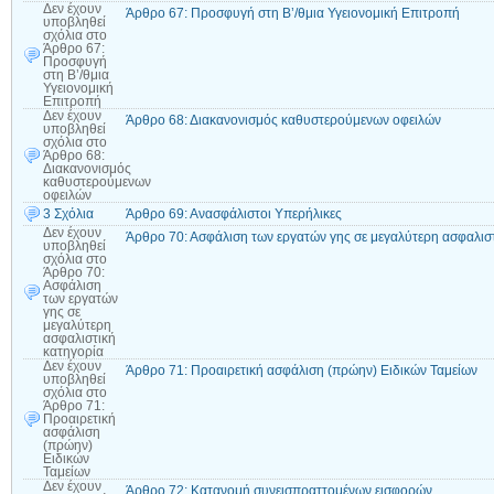
Δεν έχουν
Άρθρο 67: Προσφυγή στη Β’/θμια Υγειονομική Επιτροπή
υποβληθεί
σχόλια
στο
Άρθρο 67:
Προσφυγή
στη Β’/θμια
Υγειονομική
Επιτροπή
Δεν έχουν
Άρθρο 68: Διακανονισμός καθυστερούμενων οφειλών
υποβληθεί
σχόλια
στο
Άρθρο 68:
Διακανονισμός
καθυστερούμενων
οφειλών
3 Σχόλια
Άρθρο 69: Ανασφάλιστοι Υπερήλικες
Δεν έχουν
Άρθρο 70: Ασφάλιση των εργατών γης σε μεγαλύτερη ασφαλισ
υποβληθεί
σχόλια
στο
Άρθρο 70:
Ασφάλιση
των εργατών
γης σε
μεγαλύτερη
ασφαλιστική
κατηγορία
Δεν έχουν
Άρθρο 71: Προαιρετική ασφάλιση (πρώην) Ειδικών Ταμείων
υποβληθεί
σχόλια
στο
Άρθρο 71:
Προαιρετική
ασφάλιση
(πρώην)
Ειδικών
Ταμείων
Δεν έχουν
Άρθρο 72: Κατανομή συνεισπραττομένων εισφορών