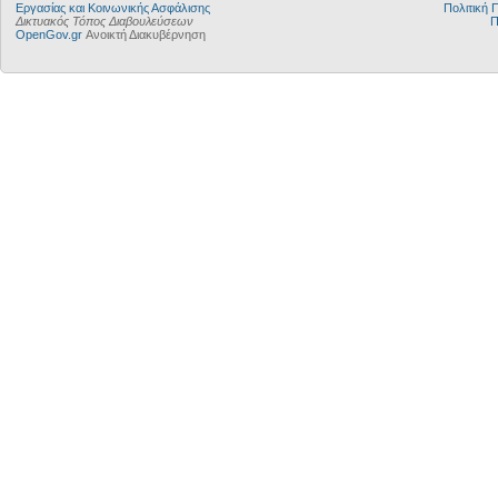
Εργασίας και Κοινωνικής Ασφάλισης
Πολιτική
Δικτυακός Τόπος Διαβουλεύσεων
Π
OpenGov.gr
Ανοικτή Διακυβέρνηση