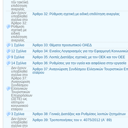
την τακτική
επιδότηση
ανεργίας
Δεν έχουν
Άρθρο 32: Ρύθμιση σχετική με ειδική επιδότηση ανεργίας
υποβληθεί
σχόλια
στο
Άρθρο 32:
Ρύθμιση
σχετική με
ειδική
επιδότηση
ανεργίας
1 Σχόλιο
Άρθρο 33: Θέματα προσωπικού ΟΑΕΔ
12 Σχόλια
Άρθρο 34: Ενιαίος Λογαριασμός για την Εφαρμογή Κοινωνικώ
9 Σχόλια
Άρθρο 35: Λοιπές Διατάξεις σχετικές με τον ΟΕΚ και τον ΟΕΕ
14 Σχόλια
Άρθρο 36: Ρυθμίσεις για την υγεία και ασφάλεια στην εργασία
Δεν έχουν
Άρθρο 37: Αναγνώριση Συνδέσμου Ελληνικών Τουριστικών Επι
υποβληθεί
εταίρου
σχόλια
στο
Άρθρο 37:
Αναγνώριση
Συνδέσμου
Ελληνικών
Τουριστικών
Επιχειρήσεων
(ΣΕΤΕ) ως
ισότιμου
κοινωνικού
εταίρου
3 Σχόλια
Άρθρο 38: Γενικές Διατάξεις και Ρυθμίσεις λοιπών ζητημάτων
Δεν έχουν
Άρθρο 39: Τροποποιήσεις του ν. 4075/2012 (Α΄ 89)
υποβληθεί
σχόλια
στο