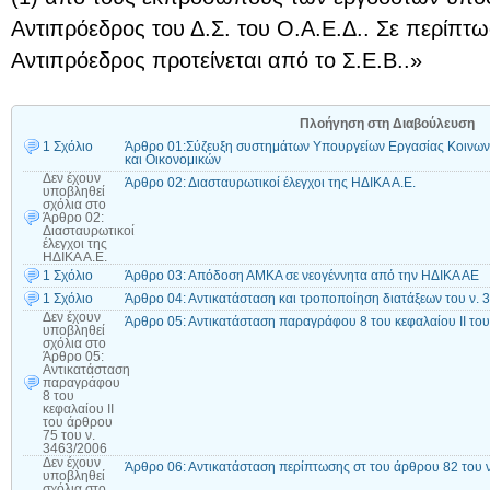
Αντιπρόεδρος του Δ.Σ. του Ο.Α.Ε.Δ.. Σε περίπτ
Αντιπρόεδρος προτείνεται από το Σ.Ε.Β..»
Πλοήγηση στη Διαβούλευση
1 Σχόλιο
Άρθρο 01:Σύζευξη συστημάτων Υπουργείων Εργασίας Κοινωνι
και Οικονομικών
Δεν έχουν
Άρθρο 02: Διασταυρωτικοί έλεγχοι της ΗΔΙΚΑ Α.Ε.
υποβληθεί
σχόλια
στο
Άρθρο 02:
Διασταυρωτικοί
έλεγχοι της
ΗΔΙΚΑ Α.Ε.
1 Σχόλιο
Άρθρο 03: Απόδοση ΑΜΚΑ σε νεογέννητα από την ΗΔΙΚΑ ΑΕ
1 Σχόλιο
Άρθρο 04: Αντικατάσταση και τροποποίηση διατάξεων του ν. 
Δεν έχουν
Άρθρο 05: Αντικατάσταση παραγράφου 8 του κεφαλαίου ΙΙ του
υποβληθεί
σχόλια
στο
Άρθρο 05:
Αντικατάσταση
παραγράφου
8 του
κεφαλαίου ΙΙ
του άρθρου
75 του ν.
3463/2006
Δεν έχουν
Άρθρο 06: Αντικατάσταση περίπτωσης στ του άρθρου 82 του 
υποβληθεί
σχόλια
στο