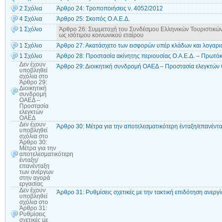
2 Σχόλια
Άρθρο 24: Τροποποιήσεις ν. 4052/2012
4 Σχόλια
Άρθρο 25: Σκοπός Ο.Α.Ε.Δ.
1 Σχόλιο
Άρθρο 26: Συμμετοχή του Συνδέσμου Ελληνικών Τουριστικών
ως ισότιμου κοινωνικού εταίρου
1 Σχόλιο
Άρθρο 27: Ακατάσχετο των εισφορών υπέρ κλάδων και λογαρ
1 Σχόλιο
Άρθρο 28: Προστασία ακίνητης περιουσίας Ο.Α.Ε.Δ. – Πρωτό
Δεν έχουν
Άρθρο 29: Διοικητική συνδρομή ΟΑΕΔ – Προστασία ελεγκτώ
υποβληθεί
σχόλια
στο
Άρθρο 29:
Διοικητική
συνδρομή
ΟΑΕΔ –
Προστασία
ελεγκτών
ΟΑΕΔ
Δεν έχουν
Άρθρο 30: Μέτρα για την αποτελεσματικότερη ένταξη/επανέντ
υποβληθεί
σχόλια
στο
Άρθρο 30:
Μέτρα για την
αποτελεσματικότερη
ένταξη/
επανένταξη
των ανέργων
στην αγορά
εργασίας
Δεν έχουν
Άρθρο 31: Ρυθμίσεις σχετικές με την τακτική επιδότηση ανεργί
υποβληθεί
σχόλια
στο
Άρθρο 31:
Ρυθμίσεις
σχετικές με