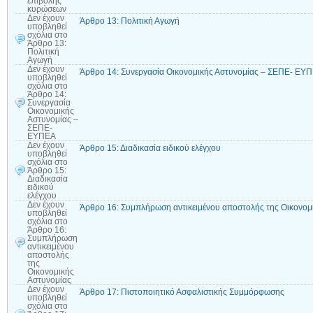
επιβολής
κυρώσεων
Δεν έχουν
Άρθρο 13: Πολιτική Αγωγή
υποβληθεί
σχόλια
στο
Άρθρο 13:
Πολιτική
Αγωγή
Δεν έχουν
Άρθρο 14: Συνεργασία Οικονομικής Αστυνομίας – ΣΕΠΕ- ΕΥ
υποβληθεί
σχόλια
στο
Άρθρο 14:
Συνεργασία
Οικονομικής
Αστυνομίας –
ΣΕΠΕ-
ΕΥΠΕΑ
Δεν έχουν
Άρθρο 15: Διαδικασία ειδικού ελέγχου
υποβληθεί
σχόλια
στο
Άρθρο 15:
Διαδικασία
ειδικού
ελέγχου
Δεν έχουν
Άρθρο 16: Συμπλήρωση αντικειμένου αποστολής της Οικονομ
υποβληθεί
σχόλια
στο
Άρθρο 16:
Συμπλήρωση
αντικειμένου
αποστολής
της
Οικονομικής
Αστυνομίας
Δεν έχουν
Άρθρο 17: Πιστοποιητικό Ασφαλιστικής Συμμόρφωσης
υποβληθεί
σχόλια
στο