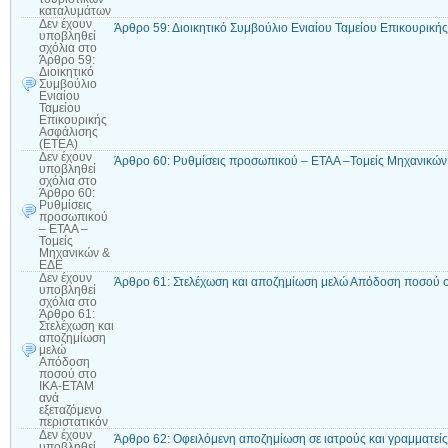
καταλυμάτων
Δεν έχουν
Άρθρο 59: Διοικητικό Συμβούλιο Ενιαίου Ταμείου Επικουρική
υποβληθεί
σχόλια
στο
Άρθρο 59:
Διοικητικό
Συμβούλιο
Ενιαίου
Ταμείου
Επικουρικής
Ασφάλισης
(ΕΤΕΑ)
Δεν έχουν
Άρθρο 60: Ρυθμίσεις προσωπικού – ΕΤΑΑ –Τομείς Μηχανικώ
υποβληθεί
σχόλια
στο
Άρθρο 60:
Ρυθμίσεις
προσωπικού
– ΕΤΑΑ –
Τομείς
Μηχανικών &
ΕΔΕ
Δεν έχουν
Άρθρο 61: Στελέχωση και αποζημίωση μελώ Απόδοση ποσού σ
υποβληθεί
σχόλια
στο
Άρθρο 61:
Στελέχωση και
αποζημίωση
μελώ
Απόδοση
ποσού στο
ΙΚΑ-ΕΤΑΜ
ανά
εξεταζόμενο
περιστατικόν
Δεν έχουν
Άρθρο 62: Οφειλόμενη αποζημίωση σε ιατρούς και γραμματείς
υποβληθεί