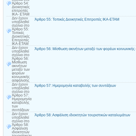
Άρθρο 54:
Διοικητικές
επιτροπές
ΙΚΑ- ΕΤΑΜ
Δεν έχουν
Άρθρο 55: Τοπικές Διοικητικές Επιτροπές ΙΚΑ-ΕΤΑΜ
υποβληθεί
σχόλια
στο
Άρθρο 55:
Τοπικές
Διοικητικές
Επιτροπές
ΙΚΑ-ΕΤΑΜ
Δεν έχουν
Άρθρο 56: Μίσθωση ακινήτων μεταξύ των φορέων κοινωνικής
υποβληθεί
σχόλια
στο
Άρθρο 56:
Μίσθωση
ακινήτων
μεταξύ των
φορέων
κοινωνικής
ασφάλισης
Δεν έχουν
Άρθρο 57: Ημερομηνία καταβολής των συντάξεων
υποβληθεί
σχόλια
στο
Άρθρο 57:
Ημερομηνία
καταβολής
των
συντάξεων
Δεν έχουν
Άρθρο 58: Ασφάλιση ιδιοκτητών τουριστικών καταλυμάτων
υποβληθεί
σχόλια
στο
Άρθρο 58:
Ασφάλιση
ιδιοκτητών
τουριστικών