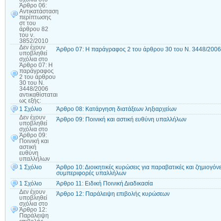
Άρθρο 06:
Αντικατάσταση
περίπτωσης
στ του
άρθρου 82
του ν.
3852/2010
Δεν έχουν
Άρθρο 07: Η παράγραφος 2 του άρθρου 30 του Ν. 3448/2006 α
υποβληθεί
σχόλια
στο
Άρθρο 07: Η
παράγραφος
2 του άρθρου
30 του Ν.
3448/2006
αντικαθίσταται
ως εξής:
1 Σχόλιο
Άρθρο 08: Κατάργηση διατάξεων ληξιαρχείων
Δεν έχουν
Άρθρο 09: Ποινική και αστική ευθύνη υπαλλήλων
υποβληθεί
σχόλια
στο
Άρθρο 09:
Ποινική και
αστική
ευθύνη
υπαλλήλων
1 Σχόλιο
Άρθρο 10: Διοικητικές κυρώσεις για παραβατικές και ζημιογόν
συμπεριφορές υπαλλήλων
1 Σχόλιο
Άρθρο 11: Ειδική Ποινική Διαδικασία
Δεν έχουν
Άρθρο 12: Παράλειψη επιβολής κυρώσεων
υποβληθεί
σχόλια
στο
Άρθρο 12:
Παράλειψη