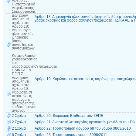
Άρθρο 17:
Πιστοποιητικό
Ασφαλιστικής
Συμμόρφωσης
Δεν έχουν
Άρθρο 18: Δημιουργία ηλεκτρονικής ψηφιακής βάσης σύνταξ
υποβληθεί
γραφειοκρατίας και φοροδιαφυγήςΥποχρεώσεις ΗΔΙΚΑ ΑΕ & Γ
σχόλια
στο
Άρθρο 18:
Δημιουργία
ηλεκτρονικής
ψηφιακής
βάσης
σύνταξης και
συνταξιούχων
–
Καταπολέμηση
γραφειοκρατίας
και
φοροδιαφυγήςΥποχρεώσεις
ΗΔΙΚΑ ΑΕ &
Γ.Γ.Π.Σ
Δεν έχουν
Άρθρο 19: Κυρώσεις σε περιπτώσεις παράνομης απασχόληση
υποβληθεί
σχόλια
στο
Άρθρο 19:
Κυρώσεις σε
περιπτώσεις
παράνομης
απασχόλησης
επιδοτούμενου
ανέργου
2 Σχόλια
Άρθρο 20: Θωράκιση Επιθεωρητών ΣΕΠΕ
2 Σχόλια
Άρθρο 21: Αναστολή λειτουργίας οργανικών μονάδων του Σ
2 Σχόλια
Άρθρο 22: Τροποποίηση άρθρου 68 του νόμου 3863/2010
6 Σχόλια
Άρθρο 23: Τροποποιήσεις νόμου 3996/2011