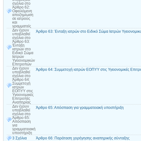
σχόλια
στο
Άρθρο 62:
Οφειλόμενη
αποζημίωση
σε ιατρούς
και
γραμματείς
Δεν έχουν
Άρθρο 63: Ένταξη ιατρών στο Ειδικό Σώμα Ιατρών Υγειονομι
υποβληθεί
σχόλια
στο
Άρθρο 63:
Ένταξη
ιατρών στο
Ειδικό Σώμα
Ιατρών
Υγειονομικών
Επιτροπών
Δεν έχουν
Άρθρο 64: Συμμετοχή ιατρών ΕΟΠΥΥ στις Υγειονομικές Επιτ
υποβληθεί
σχόλια
στο
Άρθρο 64:
Συμμετοχή
ιατρών
ΕΟΠΥΥ στις
Υγειονομικές
Επιτροπές
Αναπηρίας
Δεν έχουν
Άρθρο 65: Απόσπαση για γραμματειακή υποστήριξη
υποβληθεί
σχόλια
στο
Άρθρο 65:
Απόσπαση
για
γραμματειακή
υποστήριξη
3 Σχόλια
Άρθρο 66: Παράταση χορήγησης αναπηρικής σύνταξης