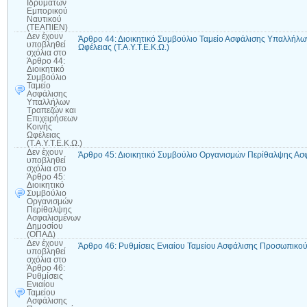
Ιδρυμάτων
Εμπορικού
Ναυτικού
(ΤΕΑΠΙΕΝ)
Δεν έχουν
Άρθρο 44: Διοικητικό Συμβούλιο Ταμείο Ασφάλισης Υπαλλήλω
υποβληθεί
Ωφέλειας (Τ.Α.Υ.Τ.Ε.Κ.Ω.)
σχόλια
στο
Άρθρο 44:
Διοικητικό
Συμβούλιο
Ταμείο
Ασφάλισης
Υπαλλήλων
Τραπεζών και
Επιχειρήσεων
Κοινής
Ωφέλειας
(Τ.Α.Υ.Τ.Ε.Κ.Ω.)
Δεν έχουν
Άρθρο 45: Διοικητικό Συμβούλιο Οργανισμών Περίθαλψης Α
υποβληθεί
σχόλια
στο
Άρθρο 45:
Διοικητικό
Συμβούλιο
Οργανισμών
Περίθαλψης
Ασφαλισμένων
Δημοσίου
(ΟΠΑΔ)
Δεν έχουν
Άρθρο 46: Ρυθμίσεις Ενιαίου Ταμείου Ασφάλισης Προσωπικ
υποβληθεί
σχόλια
στο
Άρθρο 46:
Ρυθμίσεις
Ενιαίου
Ταμείου
Ασφάλισης