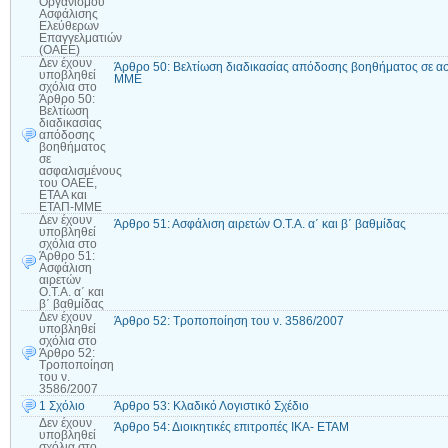
Οργανισμού
Ασφάλισης
Ελεύθερων
Επαγγελματιών
(ΟΑΕΕ)
Δεν έχουν
Άρθρο 50: Βελτίωση διαδικασίας απόδοσης βοηθήματος σε α
υποβληθεί
ΜΜΕ
σχόλια
στο
Άρθρο 50:
Βελτίωση
διαδικασίας
απόδοσης
βοηθήματος
σε
ασφαλισμένους
του ΟΑΕΕ,
ΕΤΑΑ και
ΕΤΑΠ-ΜΜΕ
Δεν έχουν
Άρθρο 51: Ασφάλιση αιρετών Ο.Τ.Α. α΄ και β΄ βαθμίδας
υποβληθεί
σχόλια
στο
Άρθρο 51:
Ασφάλιση
αιρετών
Ο.Τ.Α. α΄ και
β΄ βαθμίδας
Δεν έχουν
Άρθρο 52: Τροποποίηση του ν. 3586/2007
υποβληθεί
σχόλια
στο
Άρθρο 52:
Τροποποίηση
του ν.
3586/2007
1 Σχόλιο
Άρθρο 53: Κλαδικό Λογιστικό Σχέδιο
Δεν έχουν
Άρθρο 54: Διοικητικές επιτροπές ΙΚΑ- ΕΤΑΜ
υποβληθεί
σχόλια
στο