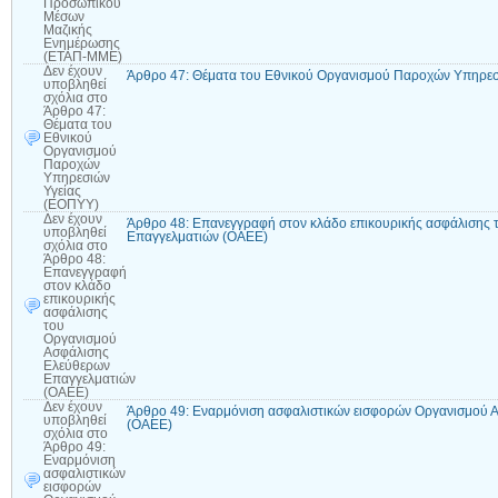
Προσωπικού
Μέσων
Μαζικής
Ενημέρωσης
(ΕΤΑΠ-ΜΜΕ)
Δεν έχουν
Άρθρο 47: Θέματα του Εθνικού Οργανισμού Παροχών Υπηρεσ
υποβληθεί
σχόλια
στο
Άρθρο 47:
Θέματα του
Εθνικού
Οργανισμού
Παροχών
Υπηρεσιών
Υγείας
(ΕΟΠΥΥ)
Δεν έχουν
Άρθρο 48: Επανεγγραφή στον κλάδο επικουρικής ασφάλισης
υποβληθεί
Επαγγελματιών (ΟΑΕΕ)
σχόλια
στο
Άρθρο 48:
Επανεγγραφή
στον κλάδο
επικουρικής
ασφάλισης
του
Οργανισμού
Ασφάλισης
Ελεύθερων
Επαγγελματιών
(ΟΑΕΕ)
Δεν έχουν
Άρθρο 49: Εναρμόνιση ασφαλιστικών εισφορών Οργανισμού 
υποβληθεί
(ΟΑΕΕ)
σχόλια
στο
Άρθρο 49:
Εναρμόνιση
ασφαλιστικών
εισφορών