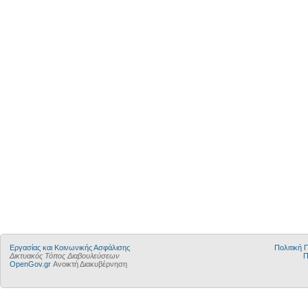
Εργασίας και Κοινωνικής Ασφάλισης
Πολιτική
Δικτυακός Τόπος Διαβουλεύσεων
Π
OpenGov.gr
Ανοικτή Διακυβέρνηση