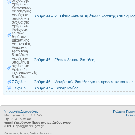
σχόλια
στο
Άρθρο 43 –
Κανονισμός
Λειτουργίας
Δεν έχουν
Άρθρο 44 – Ρυθμίσεις λοιπών θεμάτων Δικαστικής Αστυνομία
υποβληθεί
σχόλια
στο
Άρθρο 44 –
Ρυθμίσεις
λοιπών
θεμάτων
Δικαστικής
Αστυνομίας –
Αναλογική
εφαρμογή
διατάξεων
Δεν έχουν
Άρθρο 45 – Εξουσιοδοτικές διατάξεις
υποβληθεί
σχόλια
στο
Άρθρο 45 –
Εξουσιοδοτικές
διατάξεις
7 Σχόλια
Άρθρο 46 – Μεταβατικές διατάξεις για το προσωπικό και τους
1 Σχόλιο
Άρθρο 47 – Έναρξη ισχύος
Υπουργείο Δικαιοσύνης
Πολιτική Προ
Μεσογείων 96, Τ.Κ. 11527
Πολιτι
Τηλ: 213-1307000
email Υπευθύνου Προστασίας Δεδομένων
(DPO)
: dpo@justice.gov.gr
Δικτυακός Τόπος Διαβουλεύσεων