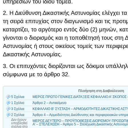
υπηρεσιών του ίδιου τομέα.
2. Η Διεύθυνση Δικαστικής Αστυνομίας ελέγχει τα
τη σειρά επιτυχίας στον διαγωνισμό και τις προτ
καταρτίζει, το αργότερο εντός δύο (2) μηνών, κα
γίνονται ο διορισμός και η τοποθέτησή τους στη 
Αστυνομίας ή στους οικείους τομείς των περιφε
Δικαστικής Αστυνομίας.
3. Οι επιτυχόντες διορίζονται ως δόκιμοι υπάλλη
σύμφωνα με το άρθρο 32.
Πλοήγηση στη Διαβούλευση
5 Σχόλια
ΜΕΡΟΣ ΠΡΩΤΟ ΓΕΝΙΚΕΣ ΔΙΑΤΑΞΕΙΣ ΚΕΦΑΛΑΙΟ Α’ ΣΚΟΠΟΣ –
1 Σχόλιο
Άρθρο 2 – Αντικείμενο
3 Σχόλια
ΚΕΦΑΛΑΙΟ Β’ ΣΥΣΤΑΣΗ – ΑΡΜΟΔΙΟΤΗΤΕΣ ΔΙΚΑΣΤΙΚΗΣ ΑΣΤΥΝ
2 Σχόλια
Άρθρο 4 – Αρμοδιότητες Διεύθυνσης και περιφερειακών υπηρε
Δεν έχουν
ΜΕΡΟΣ ΔΕΥΤΕΡΟ – ΠΡΟΫΠΟΘΕΣΕΙΣ ΔΙΟΡΙΣΜΟΥ ΠΡΟΣΩΠΙ
υποβληθεί
Α’ – ΣΤΕΛΕΧΩΣΗ – Άρθρο 5 – Στελέχωση Δικαστικής Αστυνομ
σχόλια
στο