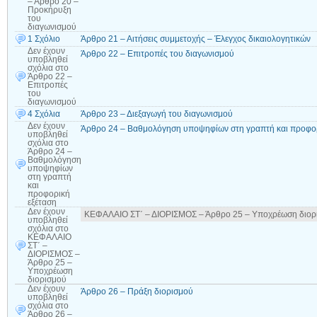
– Άρθρο 20 –
Προκήρυξη
του
διαγωνισμού
1 Σχόλιο
Άρθρο 21 – Αιτήσεις συμμετοχής – Έλεγχος δικαιολογητικών
Δεν έχουν
Άρθρο 22 – Επιτροπές του διαγωνισμού
υποβληθεί
σχόλια
στο
Άρθρο 22 –
Επιτροπές
του
διαγωνισμού
4 Σχόλια
Άρθρο 23 – Διεξαγωγή του διαγωνισμού
Δεν έχουν
Άρθρο 24 – Βαθμολόγηση υποψηφίων στη γραπτή και προφορ
υποβληθεί
σχόλια
στο
Άρθρο 24 –
Βαθμολόγηση
υποψηφίων
στη γραπτή
και
προφορική
εξέταση
Δεν έχουν
ΚΕΦΑΛΑΙΟ ΣΤ΄ – ΔΙΟΡΙΣΜΟΣ – Άρθρο 25 – Υποχρέωση διορ
υποβληθεί
σχόλια
στο
ΚΕΦΑΛΑΙΟ
ΣΤ΄ –
ΔΙΟΡΙΣΜΟΣ –
Άρθρο 25 –
Υποχρέωση
διορισμού
Δεν έχουν
Άρθρο 26 – Πράξη διορισμού
υποβληθεί
σχόλια
στο
Άρθρο 26 –