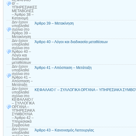
ΚΕΦΑΛΑΙΟ
Θ’ –
ΥΠΗΡΕΣΙΑΚΕΣ
ΜΕΤΑΒΟΛΕΣ
– Άρθρο 38 –
Κατανομή
Δεν έχουν
Άρθρο 39 – Μετακίνηση
υποβληθεί
σχόλια
στο
Άρθρο 39 –
Μετακίνηση
Δεν έχουν
Άρθρο 40 – Λόγοι και διαδικασία μεταθέσεων
υποβληθεί
σχόλια
στο
Άρθρο 40 –
Λόγοι και
διαδικασία
μεταθέσεων
Δεν έχουν
Άρθρο 41 – Απόσπαση – Μετάταξη
υποβληθεί
σχόλια
στο
Άρθρο 41 –
Απόσπαση –
Μετάταξη
Δεν έχουν
ΚΕΦΑΛΑΙΟ Ι΄ – ΣΥΛΛΟΓΙΚΑ ΟΡΓΑΝΑ – ΥΠΗΡΕΣΙΑΚΑ ΣΥΜΒΟΥΛ
υποβληθεί
σχόλια
στο
ΚΕΦΑΛΑΙΟ Ι΄
– ΣΥΛΛΟΓΙΚΑ
ΟΡΓΑΝΑ –
ΥΠΗΡΕΣΙΑΚΑ
ΣΥΜΒΟΥΛΙΑ
– Άρθρο 42 –
Υπηρεσιακά
Συμβούλια
Δεν έχουν
Άρθρο 43 – Κανονισμός Λειτουργίας
υποβληθεί