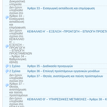
Δοκιμαστική
υπηρεσία
Δεν έχουν
Άρθρο 33 – Εισαγωγική εκπαίδευση και επιμόρφωση
υποβληθεί
σχόλια
στο
Άρθρο 33 –
Εισαγωγική
εκπαίδευση
και
επιμόρφωση
Δεν έχουν
ΚΕΦΑΛΑIΟ Η΄ – ΕΞΕΛΙΞΗ –ΠΡΟΑΓΩΓΗ – ΕΠΙΛΟΓΗ ΠΡΟΙΣΤΑΜ
υποβληθεί
σχόλια
στο
ΚΕΦΑΛΑIΟ
Η΄ –
ΕΞΕΛΙΞΗ –
ΠΡΟΑΓΩΓΗ
– ΕΠΙΛΟΓΗ
ΠΡΟΙΣΤΑΜΕΝΩΝ
– Άρθρο 34 –
Βαθμολογική
εξέλιξη
1 Σχόλιο
Άρθρο 35 – Διαδικασία προαγωγών
2 Σχόλια
Άρθρο 36 – Επιλογή προϊστάμενων οργανικών μονάδων
Δεν έχουν
Άρθρο 37 – Θητεία, αναπλήρωση και παύση προϊσταμένων
υποβληθεί
σχόλια
στο
Άρθρο 37 –
Θητεία,
αναπλήρωση
και παύση
προϊσταμένων
Δεν έχουν
ΚΕΦΑΛΑΙΟ Θ’ – ΥΠΗΡΕΣΙΑΚΕΣ ΜΕΤΑΒΟΛΕΣ – Άρθρο 38 – Κ
υποβληθεί
σχόλια
στο