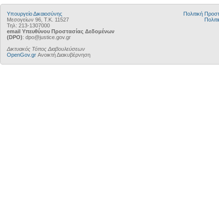
Υπουργείο Δικαιοσύνης
Πολιτική Προ
Μεσογείων 96, Τ.Κ. 11527
Πολιτι
Τηλ: 213-1307000
email Υπευθύνου Προστασίας Δεδομένων
(DPO)
: dpo@justice.gov.gr
Δικτυακός Τόπος Διαβουλεύσεων
OpenGov.gr
Ανοικτή Διακυβέρνηση