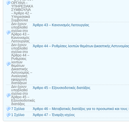
ΟΡΓΑΝΑ –
ΥΠΗΡΕΣΙΑΚΑ
ΣΥΜΒΟΥΛΙΑ
– Άρθρο 42 –
Υπηρεσιακά
Συμβούλια
Δεν έχουν
Άρθρο 43 – Κανονισμός Λειτουργίας
υποβληθεί
σχόλια
στο
Άρθρο 43 –
Κανονισμός
Λειτουργίας
Δεν έχουν
Άρθρο 44 – Ρυθμίσεις λοιπών θεμάτων Δικαστικής Αστυνομία
υποβληθεί
σχόλια
στο
Άρθρο 44 –
Ρυθμίσεις
λοιπών
θεμάτων
Δικαστικής
Αστυνομίας –
Αναλογική
εφαρμογή
διατάξεων
Δεν έχουν
Άρθρο 45 – Εξουσιοδοτικές διατάξεις
υποβληθεί
σχόλια
στο
Άρθρο 45 –
Εξουσιοδοτικές
διατάξεις
7 Σχόλια
Άρθρο 46 – Μεταβατικές διατάξεις για το προσωπικό και τους
1 Σχόλιο
Άρθρο 47 – Έναρξη ισχύος