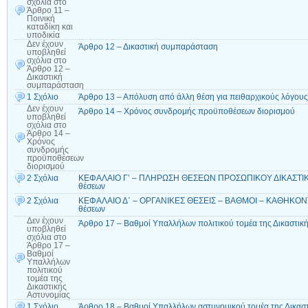
σχόλια
στο
Άρθρο 11 –
Ποινική
καταδίκη και
υποδικία
Δεν έχουν
Άρθρο 12 – Δικαστική συμπαράσταση
υποβληθεί
σχόλια
στο
Άρθρο 12 –
Δικαστική
συμπαράσταση
1 Σχόλιο
Άρθρο 13 – Απόλυση από άλλη θέση για πειθαρχικούς λόγους
Δεν έχουν
Άρθρο 14 – Χρόνος συνδρομής προϋποθέσεων διορισμού
υποβληθεί
σχόλια
στο
Άρθρο 14 –
Χρόνος
συνδρομής
προϋποθέσεων
διορισμού
2 Σχόλια
ΚΕΦΑΛΑΙΟ Γ’ – ΠΛΗΡΩΣΗ ΘΕΣΕΩΝ ΠΡΟΣΩΠΙΚΟΥ ΔΙΚΑΣΤΙΚ
θέσεων
2 Σχόλια
ΚΕΦΑΛΑΙΟ Δ΄ – ΟΡΓΑΝΙΚΕΣ ΘΕΣΕΙΣ – ΒΑΘΜΟΙ – ΚΑΘΗΚΟΝΤΑ
θέσεων
Δεν έχουν
Άρθρο 17 – Βαθμοί Υπαλλήλων πολιτικού τομέα της Δικαστικ
υποβληθεί
σχόλια
στο
Άρθρο 17 –
Βαθμοί
Υπαλλήλων
πολιτικού
τομέα της
Δικαστικής
Αστυνομίας
1 Σχόλιο
Άρθρο 18 – Βαθμοί Υπαλλήλων αστυνομικού τομέα της Δικαστ