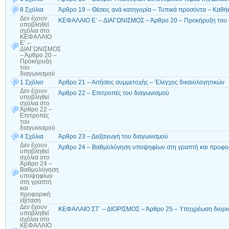
8 Σχόλια
Άρθρο 19 – Θέσεις ανά κατηγορία – Τυπικά προσόντα – Καθή
Δεν έχουν
ΚΕΦΑΛΑΙΟ Ε’ – ΔΙΑΓΩΝΙΣΜΟΣ – Άρθρο 20 – Προκήρυξη του 
υποβληθεί
σχόλια
στο
ΚΕΦΑΛΑΙΟ
Ε’ –
ΔΙΑΓΩΝΙΣΜΟΣ
– Άρθρο 20 –
Προκήρυξη
του
διαγωνισμού
1 Σχόλιο
Άρθρο 21 – Αιτήσεις συμμετοχής – Έλεγχος δικαιολογητικών
Δεν έχουν
Άρθρο 22 – Επιτροπές του διαγωνισμού
υποβληθεί
σχόλια
στο
Άρθρο 22 –
Επιτροπές
του
διαγωνισμού
4 Σχόλια
Άρθρο 23 – Διεξαγωγή του διαγωνισμού
Δεν έχουν
Άρθρο 24 – Βαθμολόγηση υποψηφίων στη γραπτή και προφορ
υποβληθεί
σχόλια
στο
Άρθρο 24 –
Βαθμολόγηση
υποψηφίων
στη γραπτή
και
προφορική
εξέταση
Δεν έχουν
ΚΕΦΑΛΑΙΟ ΣΤ΄ – ΔΙΟΡΙΣΜΟΣ – Άρθρο 25 – Υποχρέωση διορι
υποβληθεί
σχόλια
στο
ΚΕΦΑΛΑΙΟ