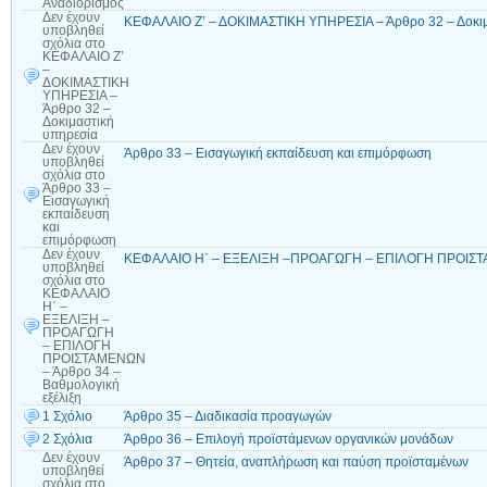
Αναδιορισμός
Δεν έχουν
ΚΕΦΑΛΑΙΟ Ζ’ – ΔΟΚΙΜΑΣΤΙΚΗ ΥΠΗΡΕΣΙΑ – Άρθρο 32 – Δοκιμ
υποβληθεί
σχόλια
στο
ΚΕΦΑΛΑΙΟ Ζ’
–
ΔΟΚΙΜΑΣΤΙΚΗ
ΥΠΗΡΕΣΙΑ –
Άρθρο 32 –
Δοκιμαστική
υπηρεσία
Δεν έχουν
Άρθρο 33 – Εισαγωγική εκπαίδευση και επιμόρφωση
υποβληθεί
σχόλια
στο
Άρθρο 33 –
Εισαγωγική
εκπαίδευση
και
επιμόρφωση
Δεν έχουν
ΚΕΦΑΛΑIΟ Η΄ – ΕΞΕΛΙΞΗ –ΠΡΟΑΓΩΓΗ – ΕΠΙΛΟΓΗ ΠΡΟΙΣΤΑΜ
υποβληθεί
σχόλια
στο
ΚΕΦΑΛΑIΟ
Η΄ –
ΕΞΕΛΙΞΗ –
ΠΡΟΑΓΩΓΗ
– ΕΠΙΛΟΓΗ
ΠΡΟΙΣΤΑΜΕΝΩΝ
– Άρθρο 34 –
Βαθμολογική
εξέλιξη
1 Σχόλιο
Άρθρο 35 – Διαδικασία προαγωγών
2 Σχόλια
Άρθρο 36 – Επιλογή προϊστάμενων οργανικών μονάδων
Δεν έχουν
Άρθρο 37 – Θητεία, αναπλήρωση και παύση προϊσταμένων
υποβληθεί
σχόλια
στο