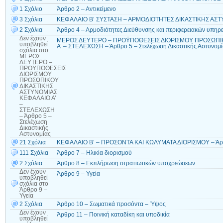
1 Σχόλιο
Άρθρο 2 – Αντικείμενο
3 Σχόλια
ΚΕΦΑΛΑΙΟ Β’ ΣΥΣΤΑΣΗ – ΑΡΜΟΔΙΟΤΗΤΕΣ ΔΙΚΑΣΤΙΚΗΣ ΑΣΤΥΝ
2 Σχόλια
Άρθρο 4 – Αρμοδιότητες Διεύθυνσης και περιφερειακών υπηρε
Δεν έχουν
ΜΕΡΟΣ ΔΕΥΤΕΡΟ – ΠΡΟΫΠΟΘΕΣΕΙΣ ΔΙΟΡΙΣΜΟΥ ΠΡΟΣΩΠΙ
υποβληθεί
Α’ – ΣΤΕΛΕΧΩΣΗ – Άρθρο 5 – Στελέχωση Δικαστικής Αστυνομ
σχόλια
στο
ΜΕΡΟΣ
ΔΕΥΤΕΡΟ –
ΠΡΟΫΠΟΘΕΣΕΙΣ
ΔΙΟΡΙΣΜΟΥ
ΠΡΟΣΩΠΙΚΟΥ
ΔΙΚΑΣΤΙΚΗΣ
ΑΣΤΥΝΟΜΙΑΣ
ΚΕΦΑΛΑΙΟ Α’
–
ΣΤΕΛΕΧΩΣΗ
– Άρθρο 5 –
Στελέχωση
Δικαστικής
Αστυνομίας
21 Σχόλια
ΚΕΦΑΛΑΙΟ Β’ – ΠΡΟΣΟΝΤΑ ΚΑΙ ΚΩΛΥΜΑΤΑ ΔΙΟΡΙΣΜΟΥ – Άρθρ
111 Σχόλια
Άρθρο 7 – Ηλικία διορισμού
2 Σχόλια
Άρθρο 8 – Εκπλήρωση στρατιωτικών υποχρεώσεων
Δεν έχουν
Άρθρο 9 – Υγεία
υποβληθεί
σχόλια
στο
Άρθρο 9 –
Υγεία
2 Σχόλια
Άρθρο 10 – Σωματικά προσόντα – Ύψος
Δεν έχουν
Άρθρο 11 – Ποινική καταδίκη και υποδικία
υποβληθεί