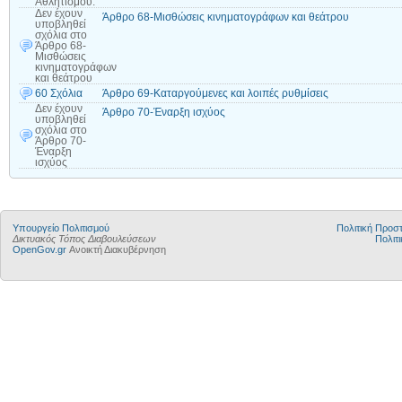
Αθλητισμού.
Δεν έχουν
Άρθρο 68-Μισθώσεις κινηματογράφων και θεάτρου
υποβληθεί
σχόλια
στο
Άρθρο 68-
Μισθώσεις
κινηματογράφων
και θεάτρου
60 Σχόλια
Άρθρο 69-Καταργούμενες και λοιπές ρυθμίσεις
Δεν έχουν
Άρθρο 70-Έναρξη ισχύος
υποβληθεί
σχόλια
στο
Άρθρο 70-
Έναρξη
ισχύος
Υπουργείο Πολιτισμού
Πολιτική Προ
Δικτυακός Τόπος Διαβουλεύσεων
Πολιτι
OpenGov.gr
Ανοικτή Διακυβέρνηση