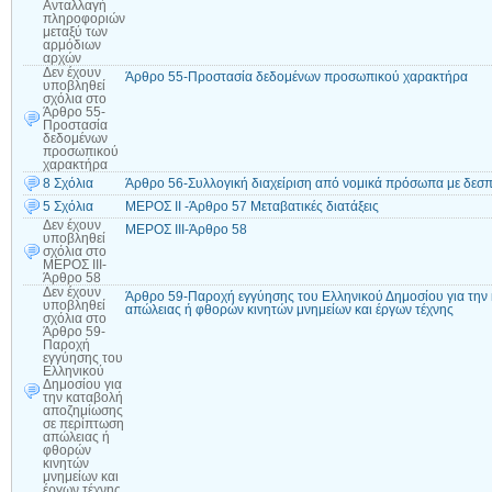
Ανταλλαγή
πληροφοριών
μεταξύ των
αρμόδιων
αρχών
Δεν έχουν
Άρθρο 55-Προστασία δεδομένων προσωπικού χαρακτήρα
υποβληθεί
σχόλια
στο
Άρθρο 55-
Προστασία
δεδομένων
προσωπικού
χαρακτήρα
8 Σχόλια
Άρθρο 56-Συλλογική διαχείριση από νομικά πρόσωπα με δεσ
5 Σχόλια
ΜΕΡΟΣ II -Άρθρο 57 Μεταβατικές διατάξεις
Δεν έχουν
ΜΕΡΟΣ ΙΙΙ-Άρθρο 58
υποβληθεί
σχόλια
στο
ΜΕΡΟΣ ΙΙΙ-
Άρθρο 58
Δεν έχουν
Άρθρο 59-Παροχή εγγύησης του Ελληνικού Δημοσίου για την
υποβληθεί
απώλειας ή φθορών κινητών μνημείων και έργων τέχνης
σχόλια
στο
Άρθρο 59-
Παροχή
εγγύησης του
Ελληνικού
Δημοσίου για
την καταβολή
αποζημίωσης
σε περίπτωση
απώλειας ή
φθορών
κινητών
μνημείων και
έργων τέχνης