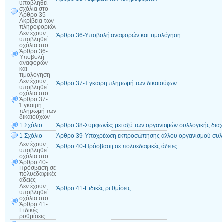
υποβληθεί
σχόλια
στο
Άρθρο 35-
Ακρίβεια των
πληροφοριών
Δεν έχουν
Άρθρο 36-Υποβολή αναφορών και τιμολόγηση
υποβληθεί
σχόλια
στο
Άρθρο 36-
Υποβολή
αναφορών
και
τιμολόγηση
Δεν έχουν
Άρθρο 37-Έγκαιρη πληρωμή των δικαιούχων
υποβληθεί
σχόλια
στο
Άρθρο 37-
Έγκαιρη
πληρωμή των
δικαιούχων
1 Σχόλιο
Άρθρο 38-Συμφωνίες μεταξύ των οργανισμών συλλογικής διαχ
1 Σχόλιο
Άρθρο 39-Υποχρέωση εκπροσώπησης άλλου οργανισμού συλλο
Δεν έχουν
Άρθρο 40-Πρόσβαση σε πολυεδαφικές άδειες
υποβληθεί
σχόλια
στο
Άρθρο 40-
Πρόσβαση σε
πολυεδαφικές
άδειες
Δεν έχουν
Άρθρο 41-Ειδικές ρυθμίσεις
υποβληθεί
σχόλια
στο
Άρθρο 41-
Ειδικές
ρυθμίσεις