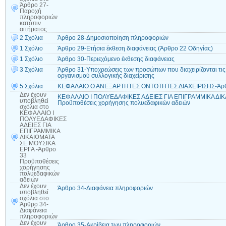
Άρθρο 27-
Παροχή
πληροφοριών
κατόπιν
αιτήματος
2 Σχόλια
Άρθρο 28-Δημοσιοποίηση πληροφοριών
1 Σχόλιο
Άρθρο 29-Ετήσια έκθεση διαφάνειας (Άρθρο 22 Οδηγίας)
1 Σχόλιο
Άρθρο 30-Περιεχόμενο έκθεσης διαφάνειας
3 Σχόλια
Άρθρο 31-Υποχρεώσεις των προσώπων που διαχειρίζονται τις 
οργανισμού συλλογικής διαχείρισης
5 Σχόλια
ΚΕΦΑΛΑΙΟ Θ ΑΝΕΞΑΡΤΗΤΕΣ ΟΝΤΟΤΗΤΕΣ ΔΙΑΧΕΙΡΙΣΗΣ-Άρθρ
Δεν έχουν
ΚΕΦΑΛΑΙΟ Ι ΠΟΛΥΕΔΑΦΙΚΕΣ ΑΔΕΙΕΣ ΓΙΑ ΕΠΙΓΡΑΜΜΙΚΑ ΔΙΚ
υποβληθεί
Προϋποθέσεις χορήγησης πολυεδαφικών αδειών
σχόλια
στο
ΚΕΦΑΛΑΙΟ Ι
ΠΟΛΥΕΔΑΦΙΚΕΣ
ΑΔΕΙΕΣ ΓΙΑ
ΕΠΙΓΡΑΜΜΙΚΑ
ΔΙΚΑΙΩΜΑΤΑ
ΣΕ ΜΟΥΣΙΚΑ
ΕΡΓΑ -Άρθρο
33
Προϋποθέσεις
χορήγησης
πολυεδαφικών
αδειών
Δεν έχουν
Άρθρο 34-Διαφάνεια πληροφοριών
υποβληθεί
σχόλια
στο
Άρθρο 34-
Διαφάνεια
πληροφοριών
Δεν έχουν
Άρθρο 35-Ακρίβεια των πληροφοριών