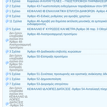
3 Σχόλια
Κεφάλαιο ΙΑ ΚΑΤΑΓΓΕΛΙΕΣ – ΓΝΩΣΤΟΠΟΙΗΣΗ ΠΑΡΑΒΙΑΣΕΩΝ- 
2 Σχόλια
Άρθρο 43-Γνωστοποίηση ενδεχόμενων παραβιάσεων στον ΟΠ
1 Σχόλιο
ΚΕΦΑΛΑΙΟ ΙΒ ΕΝΑΛΛΑΚΤΙΚΗ ΕΠΙΛΥΣΗ ΔΙΑΦΟΡΩΝ -Άρθρο 44 
8 Σχόλια
Άρθρο 45-Ειδικές ρυθμίσεις για αμοιβές χρηστών
11 Σχόλια
Άρθρο 46-Αμοιβή για δημόσια εκτέλεση μουσικής σε εμπορικά
ενδιαφέροντος
5 Σχόλια
ΚΕΦΑΛΑΙΟ ΙΓ ΚΥΡΩΣΕΙΣ ΚΑΙ ΜΕΤΡΑ (Άρθρο 36 παρ. 3 Οδηγί
Δεν έχουν
Άρθρο 48-Αναπροσαρμογή προστίμου
υποβληθεί
σχόλια
στο
Άρθρο 48-
Αναπροσαρμογή
προστίμου
3 Σχόλια
Άρθρο 49-Διαδικασία επιβολής κυρώσεων
Δεν έχουν
Άρθρο 50-Είσπραξη προστίμου
υποβληθεί
σχόλια
στο
Άρθρο 50-
Είσπραξη
προστίμου
5 Σχόλια
Άρθρο 51-Συνέπειες προσωρινής και οριστικής ανάκλησης άδε
1 Σχόλιο
Άρθρο 52-Δημοσιοποίηση
7 Σχόλια
Άρθρο 53-Διορισμός επιτρόπου
Δεν έχουν
ΚΕΦΑΛΑΙΟ ΙΔ ΛΟΙΠΕΣ ΔΙΑΤΑΞΕΙΣ -Άρθρο 54-Ανταλλαγή πληρ
υποβληθεί
σχόλια
στο
ΚΕΦΑΛΑΙΟ ΙΔ
ΛΟΙΠΕΣ
ΔΙΑΤΑΞΕΙΣ
-Άρθρο 54-