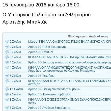
15 Ιανουαρίου 2016 και ώρα 16.00.
Ο Υπουργός Πολιτισμού και Αθλητισμού
Αριστείδης Μπαλτάς
Πλοήγηση στη Διαβούλευση
9 Σχόλια
Μέρος Ι ΚΕΦΑΛΑΙΟ Α ΣΚΟΠΟΣ, ΠΕΔΙΟ ΕΦΑΡΜΟΓΗΣ ΚΑΙ ΟΡΙ
2 Σχόλια
Άρθρο 02-Πεδίο Εφαρμογής
8 Σχόλια
Άρθρο 03-Ορισμοί
6 Σχόλια
ΚΕΦΑΛΑΙΟ Β ΑΔΕΙΑ ΛΕΙΤΟΥΡΓΙΑΣ Άρθρο 04-Άδεια λειτουργί
4 Σχόλια
Άρθρο 05-Σύσταση ενιαίου οργανισμού συλλογικής διαχείρισ
4 Σχόλια
ΚΕΦΑΛΑΙΟ Γ ΑΡΜΟΔΙΟΤΗΤΕΣ ΟΡΓΑΝΙΣΜΩΝ ΣΥΛΛΟΓΙΚΗΣ ΔΙ
Αρμοδιότητες οργανισμών συλλογικής διαχείρισης
5 Σχόλια
Άρθρο 07-Tεκμήρια
3 Σχόλια
ΚΕΦΑΛΑΙΟ ΔΛΕΙΤΟΥΡΓΙΑ ΚΑΙ ΟΡΓΑΝΩΣΗ ΟΡΓΑΝΙΣΜΩΝ ΣΥΛΛΟ
διατάξεις
12 Σχόλια
Άρθρο 09-Γενική συνέλευση των μελών
9 Σχόλια
Άρθρο 10- Εποπτικό συμβούλιο
1 Σχόλιο
ΚΕΦΑΛΑΙΟ Ε ΣΧΕΣΕΙΣ ΟΡΓΑΝΙΣΜΩΝ ΣΥΛΛΟΓΙΚΗΣ ΔΙΑΧΕΙΡΙΣ
αρχές
6 Σχόλια
Άρθρο 12-Ανάθεση διαχείρισης