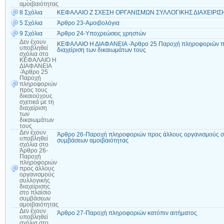
αμοιβαιότητας
8 Σχόλια
ΚΕΦΑΛΑΙΟ Ζ ΣΧΕΣΗ ΟΡΓΑΝΙΣΜΩΝ ΣΥΛΛΟΓΙΚΗΣ ΔΙΑΧΕΙΡΙΣΗ
5 Σχόλια
Άρθρο 23-Αμοιβολόγια
9 Σχόλια
Άρθρο 24-Υποχρεώσεις χρηστών
Δεν έχουν
ΚΕΦΑΛΑΙΟ Η ΔΙΑΦΑΝΕΙΑ -Άρθρο 25 Παροχή πληροφοριών προς
υποβληθεί
διαχείριση των δικαιωμάτων τους
σχόλια
στο
ΚΕΦΑΛΑΙΟ Η
ΔΙΑΦΑΝΕΙΑ
-Άρθρο 25
Παροχή
πληροφοριών
προς τους
δικαιούχους
σχετικά με τη
διαχείριση
των
δικαιωμάτων
τους
Δεν έχουν
Άρθρο 26-Παροχή πληροφοριών προς άλλους οργανισμούς συλ
υποβληθεί
συμβάσεων αμοιβαιότητας
σχόλια
στο
Άρθρο 26-
Παροχή
πληροφοριών
προς άλλους
οργανισμούς
συλλογικής
διαχείρισης
στο πλαίσιο
συμβάσεων
αμοιβαιότητας
Δεν έχουν
Άρθρο 27-Παροχή πληροφοριών κατόπιν αιτήματος
υποβληθεί
σχόλια
στο