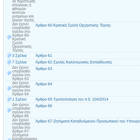
σε περίπτωση
απώλειας ή
φθορών
κινητών
μνημείων και
έργων τέχνης
Δεν έχουν
Άρθρο 60-Κρατική Σχολή Ορχηστικής Τέχνης
υποβληθεί
σχόλια
στο
Άρθρο 60-
Κρατική
Σχολή
Ορχηστικής
Τέχνης
3 Σχόλια
Άρθρο 61
7 Σχόλια
Άρθρο 62-Σχολές Καλλιτεχνικής Εκπαίδευσης
Δεν έχουν
Άρθρο 63
υποβληθεί
σχόλια
στο
Άρθρο 63
Δεν έχουν
Άρθρο 64
υποβληθεί
σχόλια
στο
Άρθρο 64
1 Σχόλιο
Άρθρο 65-Τροποποίηση του π.δ. 104/2014
Δεν έχουν
Άρθρο 66
υποβληθεί
σχόλια
στο
Άρθρο 66
Δεν έχουν
Άρθρο 67-Ζητήματα Καταδυόμενου Προσωπικού του Υπουργεί
υποβληθεί
σχόλια
στο
Άρθρο 67-
Ζητήματα
Καταδυόμενου