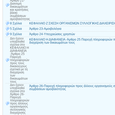
Άρθρο 21-
Διανομή
δικαιωμάτων
και κρατήσεις
βάσει
συμβάσεων
αμοιβαιότητας
8 Σχόλια
ΚΕΦΑΛΑΙΟ Ζ ΣΧΕΣΗ ΟΡΓΑΝΙΣΜΩΝ ΣΥΛΛΟΓΙΚΗΣ ΔΙΑΧΕΙΡΙΣΗ
5 Σχόλια
Άρθρο 23-Αμοιβολόγια
9 Σχόλια
Άρθρο 24-Υποχρεώσεις χρηστών
Δεν έχουν
ΚΕΦΑΛΑΙΟ Η ΔΙΑΦΑΝΕΙΑ -Άρθρο 25 Παροχή πληροφοριών προς
υποβληθεί
διαχείριση των δικαιωμάτων τους
σχόλια
στο
ΚΕΦΑΛΑΙΟ Η
ΔΙΑΦΑΝΕΙΑ
-Άρθρο 25
Παροχή
πληροφοριών
προς τους
δικαιούχους
σχετικά με τη
διαχείριση
των
δικαιωμάτων
τους
Δεν έχουν
Άρθρο 26-Παροχή πληροφοριών προς άλλους οργανισμούς συλ
υποβληθεί
συμβάσεων αμοιβαιότητας
σχόλια
στο
Άρθρο 26-
Παροχή
πληροφοριών
προς άλλους
οργανισμούς
συλλογικής
διαχείρισης