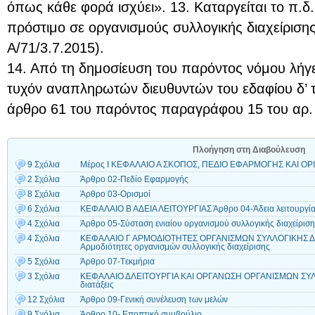
όπως κάθε φορά ισχύει». 13. Καταργείται το π.δ.
πρόστιμο σε οργανισμούς συλλογικής διαχείριση
Α/71/3.7.2015).
14. Από τη δημοσίευση του παρόντος νόμου λήγε
τυχόν αναπληρωτών διευθυντών του εδαφίου δ’ 
άρθρο 61 του παρόντος παραγράφου 15 του αρ. 
Πλοήγηση στη Διαβούλευση
9 Σχόλια
Μέρος Ι ΚΕΦΑΛΑΙΟ Α ΣΚΟΠΟΣ, ΠΕΔΙΟ ΕΦΑΡΜΟΓΗΣ ΚΑΙ ΟΡΙ
2 Σχόλια
Άρθρο 02-Πεδίο Εφαρμογής
8 Σχόλια
Άρθρο 03-Ορισμοί
6 Σχόλια
ΚΕΦΑΛΑΙΟ Β ΑΔΕΙΑ ΛΕΙΤΟΥΡΓΙΑΣ Άρθρο 04-Άδεια λειτουργί
4 Σχόλια
Άρθρο 05-Σύσταση ενιαίου οργανισμού συλλογικής διαχείρισ
4 Σχόλια
ΚΕΦΑΛΑΙΟ Γ ΑΡΜΟΔΙΟΤΗΤΕΣ ΟΡΓΑΝΙΣΜΩΝ ΣΥΛΛΟΓΙΚΗΣ ΔΙ
Αρμοδιότητες οργανισμών συλλογικής διαχείρισης
5 Σχόλια
Άρθρο 07-Tεκμήρια
3 Σχόλια
ΚΕΦΑΛΑΙΟ ΔΛΕΙΤΟΥΡΓΙΑ ΚΑΙ ΟΡΓΑΝΩΣΗ ΟΡΓΑΝΙΣΜΩΝ ΣΥΛΛΟ
διατάξεις
12 Σχόλια
Άρθρο 09-Γενική συνέλευση των μελών
9 Σχόλια
Άρθρο 10- Εποπτικό συμβούλιο