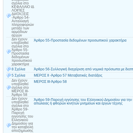
σχόλια
στο
ΚΕΦΑΛΑΙΟ ΙΔ
ΛΟΙΠΕΣ
ΔΙΑΤΑΞΕΙΣ
-Άρθρο 54-
Ανταλλαγή
πληροφοριών
μεταξύ των
αρμόδιων
αρχών
Δεν έχουν
Άρθρο 55-Προστασία δεδομένων προσωπικού χαρακτήρα
υποβληθεί
σχόλια
στο
Άρθρο 55-
Προστασία
δεδομένων
προσωπικού
χαρακτήρα
8 Σχόλια
Άρθρο 56-Συλλογική διαχείριση από νομικά πρόσωπα με δεσ
5 Σχόλια
ΜΕΡΟΣ II -Άρθρο 57 Μεταβατικές διατάξεις
Δεν έχουν
ΜΕΡΟΣ ΙΙΙ-Άρθρο 58
υποβληθεί
σχόλια
στο
ΜΕΡΟΣ ΙΙΙ-
Άρθρο 58
Δεν έχουν
Άρθρο 59-Παροχή εγγύησης του Ελληνικού Δημοσίου για την
υποβληθεί
απώλειας ή φθορών κινητών μνημείων και έργων τέχνης
σχόλια
στο
Άρθρο 59-
Παροχή
εγγύησης του
Ελληνικού
Δημοσίου για
την καταβολή
αποζημίωσης