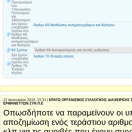
Προσωπικού
του
Υπουργείου
Πολιτισμού
και
Αθλητισμού.
Δεν έχουν
Άρθρο 68-Μισθώσεις κινηματογράφων και θεάτρου
υποβληθεί
σχόλια
στο
Άρθρο 68-
Μισθώσεις
κινηματογράφων
και θεάτρου
60 Σχόλια
Άρθρο 69-Καταργούμενες και λοιπές ρυθμίσεις
Δεν έχουν
Άρθρο 70-Έναρξη ισχύος
υποβληθεί
σχόλια
στο
Άρθρο 70-
Έναρξη
ισχύος
22 Ιανουαρίου 2016, 15:31 |
ΕΡΑΤΩ ΟΡΓΑΝΙΣΜΟΣ ΣΥΛΛΟΓΙΚΗΣ ΔΙΑΧΕΙΡΙΣΗΣ 
ΕΡΜΗΝΕΥΤΩΝ ΣΥΝ Π.Ε
Οπωσδήποτε να παραμείνουν οι υπο
αποζημίωση ενός τεράστιου αριθμ
κλπ για τις αμοιβές που έχουν συ