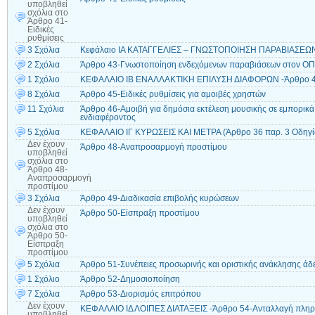
υποβληθεί
σχόλια
στο
Άρθρο 41-
Ειδικές
ρυθμίσεις
3 Σχόλια
Κεφάλαιο ΙΑ ΚΑΤΑΓΓΕΛΙΕΣ – ΓΝΩΣΤΟΠΟΙΗΣΗ ΠΑΡΑΒΙΑΣΕΩΝ- 
2 Σχόλια
Άρθρο 43-Γνωστοποίηση ενδεχόμενων παραβιάσεων στον ΟΠ
1 Σχόλιο
ΚΕΦΑΛΑΙΟ ΙΒ ΕΝΑΛΛΑΚΤΙΚΗ ΕΠΙΛΥΣΗ ΔΙΑΦΟΡΩΝ -Άρθρο 44 
8 Σχόλια
Άρθρο 45-Ειδικές ρυθμίσεις για αμοιβές χρηστών
11 Σχόλια
Άρθρο 46-Αμοιβή για δημόσια εκτέλεση μουσικής σε εμπορικά
ενδιαφέροντος
5 Σχόλια
ΚΕΦΑΛΑΙΟ ΙΓ ΚΥΡΩΣΕΙΣ ΚΑΙ ΜΕΤΡΑ (Άρθρο 36 παρ. 3 Οδηγί
Δεν έχουν
Άρθρο 48-Αναπροσαρμογή προστίμου
υποβληθεί
σχόλια
στο
Άρθρο 48-
Αναπροσαρμογή
προστίμου
3 Σχόλια
Άρθρο 49-Διαδικασία επιβολής κυρώσεων
Δεν έχουν
Άρθρο 50-Είσπραξη προστίμου
υποβληθεί
σχόλια
στο
Άρθρο 50-
Είσπραξη
προστίμου
5 Σχόλια
Άρθρο 51-Συνέπειες προσωρινής και οριστικής ανάκλησης άδε
1 Σχόλιο
Άρθρο 52-Δημοσιοποίηση
7 Σχόλια
Άρθρο 53-Διορισμός επιτρόπου
Δεν έχουν
ΚΕΦΑΛΑΙΟ ΙΔ ΛΟΙΠΕΣ ΔΙΑΤΑΞΕΙΣ -Άρθρο 54-Ανταλλαγή πληρ
υποβληθεί