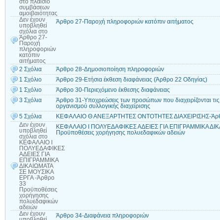
στο πλαίσιο
συμβάσεων
αμοιβαιότητας
Δεν έχουν
Άρθρο 27-Παροχή πληροφοριών κατόπιν αιτήματος
υποβληθεί
σχόλια
στο
Άρθρο 27-
Παροχή
πληροφοριών
κατόπιν
αιτήματος
2 Σχόλια
Άρθρο 28-Δημοσιοποίηση πληροφοριών
1 Σχόλιο
Άρθρο 29-Ετήσια έκθεση διαφάνειας (Άρθρο 22 Οδηγίας)
1 Σχόλιο
Άρθρο 30-Περιεχόμενο έκθεσης διαφάνειας
3 Σχόλια
Άρθρο 31-Υποχρεώσεις των προσώπων που διαχειρίζονται τις 
οργανισμού συλλογικής διαχείρισης
5 Σχόλια
ΚΕΦΑΛΑΙΟ Θ ΑΝΕΞΑΡΤΗΤΕΣ ΟΝΤΟΤΗΤΕΣ ΔΙΑΧΕΙΡΙΣΗΣ-Άρθρ
Δεν έχουν
ΚΕΦΑΛΑΙΟ Ι ΠΟΛΥΕΔΑΦΙΚΕΣ ΑΔΕΙΕΣ ΓΙΑ ΕΠΙΓΡΑΜΜΙΚΑ ΔΙΚ
υποβληθεί
Προϋποθέσεις χορήγησης πολυεδαφικών αδειών
σχόλια
στο
ΚΕΦΑΛΑΙΟ Ι
ΠΟΛΥΕΔΑΦΙΚΕΣ
ΑΔΕΙΕΣ ΓΙΑ
ΕΠΙΓΡΑΜΜΙΚΑ
ΔΙΚΑΙΩΜΑΤΑ
ΣΕ ΜΟΥΣΙΚΑ
ΕΡΓΑ -Άρθρο
33
Προϋποθέσεις
χορήγησης
πολυεδαφικών
αδειών
Δεν έχουν
Άρθρο 34-Διαφάνεια πληροφοριών
υποβληθεί