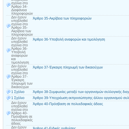
σχόλια
στο
Άρθρο 34-
Διαφάνεια
πληροφοριών
Δεν έχουν
Άρθρο 35-Ακρίβεια των πληροφοριών
υποβληθεί
σχόλια
στο
Άρθρο 35-
Ακρίβεια των
πληροφοριών
Δεν έχουν
Άρθρο 36-Υποβολή αναφορών και τιμολόγηση
υποβληθεί
σχόλια
στο
Άρθρο 36-
Υποβολή
αναφορών
και
τιμολόγηση
Δεν έχουν
Άρθρο 37-Έγκαιρη πληρωμή των δικαιούχων
υποβληθεί
σχόλια
στο
Άρθρο 37-
Έγκαιρη
πληρωμή των
δικαιούχων
1 Σχόλιο
Άρθρο 38-Συμφωνίες μεταξύ των οργανισμών συλλογικής διαχ
1 Σχόλιο
Άρθρο 39-Υποχρέωση εκπροσώπησης άλλου οργανισμού συλλο
Δεν έχουν
Άρθρο 40-Πρόσβαση σε πολυεδαφικές άδειες
υποβληθεί
σχόλια
στο
Άρθρο 40-
Πρόσβαση σε
πολυεδαφικές
άδειες
Δεν έχουν
Άρθρο 41-Ειδικές ρυθμίσεις