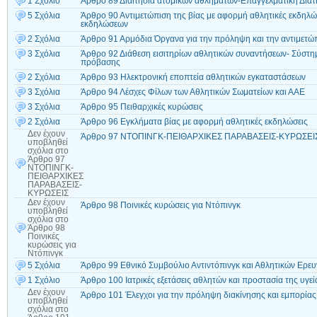
1 Σχόλιο
Άρθρο 89 Διαιτησία ατομικών αθλημάτων-Επαγγελματική Διατ
5 Σχόλια
Άρθρο 90 Αντιμετώπιση της βίας με αφορμή αθλητικές εκδηλ
εκδηλώσεων
2 Σχόλια
Άρθρο 91 Αρμόδια Όργανα για την πρόληψη και την αντιμετώπ
3 Σχόλια
Άρθρο 92 Διάθεση εισιτηρίων αθλητικών συναντήσεων- Σύστημα
πρόβασης
2 Σχόλια
Άρθρο 93 Ηλεκτρονική εποπτεία αθλητικών εγκαταστάσεων
3 Σχόλια
Άρθρο 94 Λέσχες Φίλων των Αθλητικών Σωματείων και ΑΑΕ
3 Σχόλια
Άρθρο 95 Πειθαρχικές κυρώσεις
2 Σχόλια
Άρθρο 96 Εγκλήματα βίας με αφορμή αθλητικές εκδηλώσεις
Δεν έχουν
Άρθρο 97 ΝΤΟΠΙΝΓΚ-ΠΕΙΘΑΡΧΙΚΕΣ ΠΑΡΑΒΑΣΕΙΣ-ΚΥΡΩΣΕΙ
υποβληθεί
σχόλια
στο
Άρθρο 97
ΝΤΟΠΙΝΓΚ-
ΠΕΙΘΑΡΧΙΚΕΣ
ΠΑΡΑΒΑΣΕΙΣ-
ΚΥΡΩΣΕΙΣ
Δεν έχουν
Άρθρο 98 Ποινικές κυρώσεις για Ντόπινγκ
υποβληθεί
σχόλια
στο
Άρθρο 98
Ποινικές
κυρώσεις για
Ντόπινγκ
5 Σχόλια
Άρθρο 99 Εθνικό Συμβούλιο Αντιντόπινγκ και Αθλητικών Ερε
1 Σχόλιο
Άρθρο 100 Ιατρικές εξετάσεις αθλητών και προστασία της υγεί
Δεν έχουν
Άρθρο 101 Έλεγχοι για την πρόληψη διακίνησης και εμπορί
υποβληθεί
σχόλια
στο