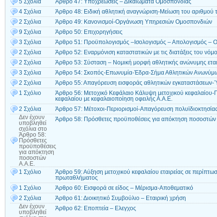
5 Σχόλια
Άρθρο 47: Υποχρεώσεις – Δικαιώματα Ομοσπονδίας
4 Σχόλια
Άρθρο 48: Ειδική αθλητική αναγνώριση-Μείωση του αριθμού 
2 Σχόλια
Άρθρο 49: Κανονισμοί-Οργάνωση Υπηρεσιών Ομοσπονδιών
9 Σχόλια
Άρθρο 50: Επιχορηγήσεις
3 Σχόλια
Άρθρο 51: Προϋπολογισμός –Ισολογισμός – Απολογισμός – Ο
2 Σχόλια
Άρθρο 52: Εναρμόνιση καταστατικών με τις διατάξεις του νόμ
2 Σχόλια
Άρθρο 53: Σύσταση – Νομική μορφή αθλητικής ανώνυμης εται
3 Σχόλια
Άρθρο 54: Σκοπός-Επωνυμία-Έδρα-Σήμα Αθλητικών Ανωνύμω
2 Σχόλια
Άρθρο 55: Απαγόρευση εισφοράς αθλητικών εγκαταστάσεων-Ύ
1 Σχόλιο
Άρθρο 56: Μετοχικό Κεφάλαιο Κάλυψη μετοχικού κεφαλαίου
κεφαλαίου με κεφαλαιοποίηση οφειλής Α.Α.Ε.
2 Σχόλια
Άρθρο 57: Mέτοxοι-Περιορισμοί-Απαγόρευση πολυϊδιοκτησία
Δεν έχουν
Άρθρο 58: Πρόσθετες προϋποθέσεις για απόκτηση ποσοστών 
υποβληθεί
σχόλια
στο
Άρθρο 58:
Πρόσθετες
προϋποθέσεις
για απόκτηση
ποσοστών
Α.Α.Ε.
1 Σχόλιο
Άρθρο 59: Αύξηση μετοχικού κεφαλαίου εταιρείας σε περίπτω
πρωταθλήματος
1 Σχόλιο
Άρθρο 60: Εισφορά σε είδος – Μέρισμα-Αποθεματικό
2 Σχόλια
Άρθρο 61: Διοικητικό Συμβούλιο – Εταιρική χρήση
Δεν έχουν
Άρθρο 62: Εποπτεία – Ελεγχος
υποβληθεί