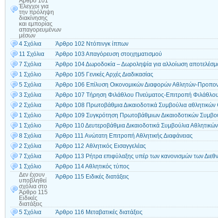
Άρθρο 101
Έλεγχοι για
την πρόληψη
διακίνησης
και εμπορίας
απαγορευμένων
μέσων
4 Σχόλια
Άρθρο 102 Ντόπινγκ ίππων
11 Σχόλια
Άρθρο 103 Απαγόρευση στοιχηματισμού
7 Σχόλια
Άρθρο 104 Δωροδοκία – Δωροληψία για αλλοίωση αποτελέσμ
1 Σχόλιο
Άρθρο 105 Γενικές Αρχές Διαδικασίας
5 Σχόλια
Άρθρο 106 Επίλυση Οικονομικών Διαφορών Αθλητών-Προπονη
3 Σχόλια
Άρθρο 107 Τήρηση Φιλάθλου Πνεύματος-Επιτροπή Φιλάθλο
2 Σχόλια
Άρθρο 108 Πρωτοβάθμια Δικαιοδοτικά Συμβούλια αθλητικών
1 Σχόλιο
Άρθρο 109 Συγκρότηση Πρωτοβάθμιων Δικαιοδοτικών Συμβ
1 Σχόλιο
Άρθρο 110 Δευτεροβάθμια Δικαιοδοτικά Συμβούλια Αθλητικ
8 Σχόλια
Άρθρο 111 Ανώτατη Επιτροπή Αθλητικής Διαφάνειας
2 Σχόλια
Άρθρο 112 Aθλητικός Eισαγγελέας
7 Σχόλια
Άρθρο 113 Ρήτρα επιφύλαξης υπέρ των κανονισμών των Διε
1 Σχόλιο
Άρθρο 114 Αθλητικός τύπος
Δεν έχουν
Άρθρο 115 Ειδικές διατάξεις
υποβληθεί
σχόλια
στο
Άρθρο 115
Ειδικές
διατάξεις
5 Σχόλια
Άρθρο 116 Μεταβατικές διατάξεις