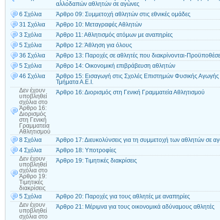
αλλοδαπών αθλητών σε αγώνες
6 Σχόλια
Άρθρο 09: Συμμετοχή αθλητών στις εθνικές ομάδες
31 Σχόλια
Άρθρο 10: Μεταγραφές Αθλητών
3 Σχόλια
Άρθρο 11: Αθλητισμός ατόμων με αναπηρίες
5 Σχόλια
Άρθρο 12: Άθληση για όλους
36 Σχόλια
Άρθρο 13: Παροχές σε αθλητές που διακρίνονται-Προϋποθέσε
5 Σχόλια
Άρθρο 14: Οικονομική επιβράβευση αθλητών
46 Σχόλια
Άρθρο 15: Εισαγωγή στις Σχολές Επιστημών Φυσικής Αγωγής 
Τμήματα Α.Ε.Ι.
Δεν έχουν
Άρθρο 16: Διορισμός στη Γενική Γραμματεία Αθλητισμού
υποβληθεί
σχόλια
στο
Άρθρο 16:
Διορισμός
στη Γενική
Γραμματεία
Αθλητισμού
8 Σχόλια
Άρθρο 17: Διευκολύνσεις για τη συμμετοχή των αθλητών σε α
4 Σχόλια
Άρθρο 18: Υποτροφίες
Δεν έχουν
Άρθρο 19: Τιμητικές διακρίσεις
υποβληθεί
σχόλια
στο
Άρθρο 19:
Τιμητικές
διακρίσεις
5 Σχόλια
Άρθρο 20: Παροχές για τους αθλητές με αναπηρίες
Δεν έχουν
Άρθρο 21: Μέριμνα για τους οικονομικά αδύναμους αθλητές
υποβληθεί
σχόλια
στο