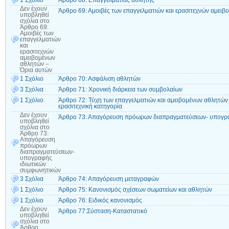
1 Σχόλιο
Άρθρο 68: Επαγγελματίας αθλητής
Δεν έχουν
Άρθρο 69: Αμοιβές των επαγγελματιών και ερασιτεχνών αμει
υποβληθεί
σχόλια
στο
Άρθρο 69:
Αμοιβές των
επαγγελματιών
και
ερασιτεχνών
αμειβομένων
αθλητών –
Όρια αυτών
1 Σχόλιο
Άρθρο 70: Ασφάλιση αθλητών
3 Σχόλια
Άρθρο 71: Χρονική διάρκεια των συμβολαίων
1 Σχόλιο
Άρθρο 72: Τύχη των επαγγελματιών και αμειβομένων αθλητών
ερασιτεχνική κατηγορία
Δεν έχουν
Άρθρο 73: Απαγόρευση πρόωρων διαπραγματεύσεων- υπογρα
υποβληθεί
σχόλια
στο
Άρθρο 73:
Απαγόρευση
πρόωρων
διαπραγματεύσεων-
υπογραφής
ιδιωτικών
συμφωνητικών
3 Σχόλια
Άρθρο 74: Απαγόρευση μεταγραφών
1 Σχόλιο
Άρθρο 75: Κανονισμός σχέσεων σωματείων και αθλητών
1 Σχόλιο
Άρθρο 76: Ειδικός κανονισμός
Δεν έχουν
Άρθρο 77:Σύσταση-Καταστατικό
υποβληθεί
σχόλια
στο
Άρθρο