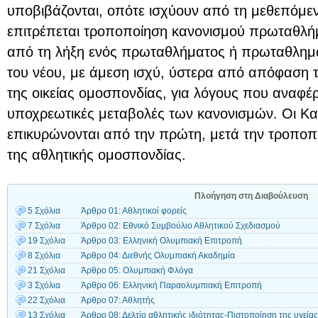
υποβιβάζονται, οπότε ισχύουν από τη μεθεπόμεν
επιτρέπεται τροποποίηση κανονισμού πρωταθλή
από τη λήξη ενός πρωταθλήματος ή πρωταθλημά
του νέου, με άμεση ισχύ, ύστερα από απόφαση τ
της οικείας ομοσπονδίας, για λόγους που αναφέρο
υποχρεωτικές μεταβολές των κανονισμών. Οι Καν
επικυρώνονται από την πρώτη, μετά την τροποπ
της αθλητικής ομοσπονδίας.
Πλοήγηση στη Διαβούλευση
5 Σχόλια
Άρθρο 01: Αθλητικοί φορείς
7 Σχόλια
Άρθρο 02: Εθνικό Συμβούλιο Αθλητικού Σχεδιασμού
19 Σχόλια
Άρθρο 03: Ελληνική Ολυμπιακή Επιτροπή
8 Σχόλια
Άρθρο 04: Διεθνής Ολυμπιακή Ακαδημία
21 Σχόλια
Άρθρο 05: Ολυμπιακή Φλόγα
3 Σχόλια
Άρθρο 06: Ελληνική Παραολυμπιακή Επιτροπή
22 Σχόλια
Άρθρο 07: Αθλητής
13 Σχόλια
Άρθρο 08: Δελτίο αθλητικής ιδιότητας-Πιστοποίηση της υγεί