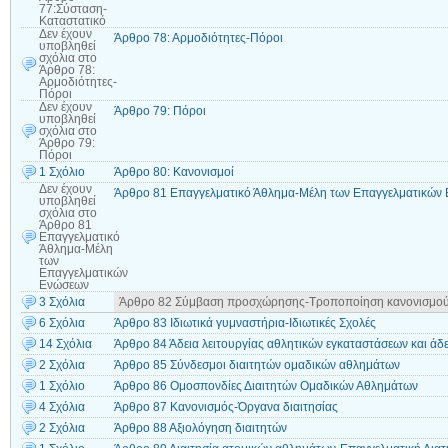
77:Σύσταση-
Καταστατικό
Δεν έχουν
Άρθρο 78: Αρμοδιότητες-Πόροι
υποβληθεί
σχόλια
στο
Άρθρο 78:
Αρμοδιότητες-
Πόροι
Δεν έχουν
Άρθρο 79: Πόροι
υποβληθεί
σχόλια
στο
Άρθρο 79:
Πόροι
1 Σχόλιο
Άρθρο 80: Κανονισμοί
Δεν έχουν
Άρθρο 81 Επαγγελματικό Άθλημα-Μέλη των Επαγγελματικών
υποβληθεί
σχόλια
στο
Άρθρο 81
Επαγγελματικό
Άθλημα-Μέλη
των
Επαγγελματικών
Ενώσεων
3 Σχόλια
Άρθρο 82 Σύμβαση προσχώρησης-Τροποποίηση κανονισμο
6 Σχόλια
Άρθρο 83 Ιδιωτικά γυμναστήρια-Ιδιωτικές Σχολές
14 Σχόλια
Άρθρο 84 Άδεια λειτουργίας αθλητικών εγκαταστάσεων και άδ
2 Σχόλια
Άρθρο 85 Σύνδεσμοι διαιτητών ομαδικών αθλημάτων
1 Σχόλιο
Άρθρο 86 Ομοσπονδίες Διαιτητών Ομαδικών Αθλημάτων
4 Σχόλια
Άρθρο 87 Κανονισμός-Όργανα διαιτησίας
2 Σχόλια
Άρθρο 88 Αξιολόγηση διαιτητών