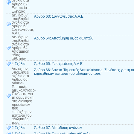
σχόλια
στο
Άρθρο 62:
Εποπτεία –
Ελεγχος
Δεν έχουν
Άρθρο 63: Συγχωνεύσεις Α.Α.Ε.
υποβληθεί
σχόλια
στο
Άρθρο 63:
Συγχωνεύσεις
Α.Α.Ε.
Δεν έχουν
Άρθρο 64: Αποτίμηση αξίας αθλητών
υποβληθεί
σχόλια
στο
Άρθρο 64:
Αποτίμηση
αξίας
αθλητών
4 Σχόλια
Άρθρο 65: Υποχρεώσεις Α.Α.Ε.
Δεν έχουν
Άρθρο 66: Δάνεια-Ταμειακές Διευκολύνσεις- Συνέπειες για τ
υποβληθεί
κηρύχθηκαν έκπτωτα του αξιώματός τους
σχόλια
στο
Άρθρο 66:
Δάνεια-
Ταμειακές
Διευκολύνσεις-
Συνέπειες για
τη συμμετοχή
στη διοίκηση
προσώπων
που
κηρύχθηκαν
έκπτωτα του
αξιώματός
τους
2 Σχόλια
Άρθρο 67: Μετάδοση αγώνων