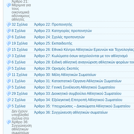
Άρθρο 21:
Μέριμνα για
τους
οικονομικά
αδύναμους
αθλητές
32 Σχόλια
Άρθρο 22: Προπονητής
8 Σχόλια
Άρθρο 23: Κατηγορίες προπονητών
6 Σχόλια
Άρθρο 24: Σχολές προπονητών
19 Σχόλια
Άρθρο 25: Εκπαιδευτής
15 Σχόλια
Άρθρο 26: Εθνικό Κέντρο Αθλητικών Ερευνών και Τεχνολογίας
3 Σχόλια
Άρθρο 27: Κωλύματα όσων ασχολούνται με τον αθλητισμό
6 Σχόλια
Άρθρο 28: Ειδική αθλητική αναγνώριση αθλητικών φορέων το
5 Σχόλια
Άρθρο 29: Ορισμός-Σκοπός
11 Σχόλια
Άρθρο 30: Μέλη Αθλητικών Σωματείων
1 Σχόλιο
Άρθρο 31: Καταστατικό-Όργανα Αθλητικών Σωματείων
5 Σχόλια
Άρθρο 32: Γενική Συνέλευση Αθλητικού Σωματείου
29 Σχόλια
Άρθρο 33: Διοικητικό συμβούλιο Αθλητικού Σωματείου
2 Σχόλια
Άρθρο 34: Εξελεγκτική Επιτροπή Αθλητικού Σωματείου
5 Σχόλια
Άρθρο 35: Υποχρεώσεις – Δικαιώματα Αθλητικού Σωματείου
Δεν έχουν
Άρθρο 36: Συγχώνευση αθλητικών σωματείων
υποβληθεί
σχόλια
στο
Άρθρο 36:
Συγχώνευση
αθλητικών
σωματείων