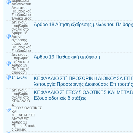
Διαδικασία
ενώπιον του
Ανώτατου
Πειθαρχικού
Συμβουλίου –
Ένδικα μέσα
Δεν έχουν
Άρθρο 18 Αίτηση εξαίρεσης μελών του Πειθαρ
υποβληθεί
σχόλια
στο
Άρθρο 18
Αίτηση
εξαίρεσης
μελών του
Πειθαρχικού
Συμβουλίου
Δεν έχουν
Άρθρο 19 Πειθαρχική απόφαση
υποβληθεί
σχόλια
στο
Άρθρο 19
Πειθαρχική
απόφαση
14 Σχόλια
ΚΕΦΑΛΑΙΟ ΣΤ΄ ΠΡΟΣΩΡΙΝΗ ΔΙΟΙΚΟΥΣΑ ΕΠΙΤΡ
λειτουργία Προσωρινής Διοικούσας Επιτροπής
Δεν έχουν
ΚΕΦΑΛΑΙΟ Ζ΄ ΕΞΟΥΣΙΟΔΟΤΙΚΕΣ ΚΑΙ ΜΕΤΑΒΑ
υποβληθεί
Εξουσιοδοτικές διατάξεις
σχόλια
στο
ΚΕΦΑΛΑΙΟ
Ζ΄
ΕΞΟΥΣΙΟΔΟΤΙΚΕΣ
ΚΑΙ
ΜΕΤΑΒΑΤΙΚΕΣ
ΔΙΑΤΑΞΕΙΣ
Άρθρο 21
Εξουσιοδοτικές
διατάξεις