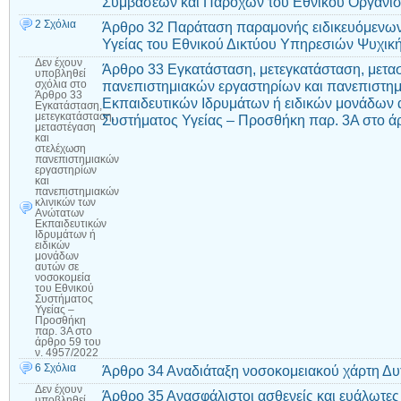
Συμβάσεων και Παρόχων του Εθνικού Οργανι
2 Σχόλια
Άρθρο 32 Παράταση παραμονής ειδικευόμενω
Υγείας του Εθνικού Δικτύου Υπηρεσιών Ψυχική
Δεν έχουν
Άρθρο 33 Εγκατάσταση, μετεγκατάσταση, μετα
υποβληθεί
πανεπιστημιακών εργαστηρίων και πανεπιστη
σχόλια
στο
Άρθρο 33
Εκπαιδευτικών Ιδρυμάτων ή ειδικών μονάδων 
Εγκατάσταση,
μετεγκατάσταση,
Συστήματος Υγείας – Προσθήκη παρ. 3Α στο άρ
μεταστέγαση
και
στελέχωση
πανεπιστημιακών
εργαστηρίων
και
πανεπιστημιακών
κλινικών των
Ανώτατων
Εκπαιδευτικών
Ιδρυμάτων ή
ειδικών
μονάδων
αυτών σε
νοσοκομεία
του Εθνικού
Συστήματος
Υγείας –
Προσθήκη
παρ. 3Α στο
άρθρο 59 του
ν. 4957/2022
6 Σχόλια
Άρθρο 34 Αναδιάταξη νοσοκομειακού χάρτη Δυτ
Δεν έχουν
Άρθρο 35 Ανασφάλιστοι ασθενείς και ευάλωτες
υποβληθεί