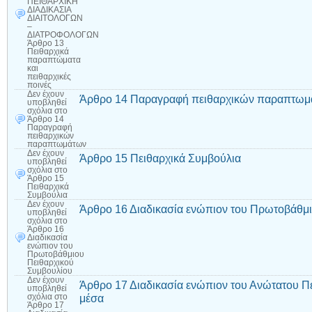
ΠΕΙΘΑΡΧΙΚΗ
ΔΙΑΔΙΚΑΣΙΑ
ΔΙΑΙΤΟΛΟΓΩΝ
–
ΔΙΑΤΡΟΦΟΛΟΓΩΝ
Άρθρο 13
Πειθαρχικά
παραπτώματα
και
πειθαρχικές
ποινές
Δεν έχουν
Άρθρο 14 Παραγραφή πειθαρχικών παραπτωμ
υποβληθεί
σχόλια
στο
Άρθρο 14
Παραγραφή
πειθαρχικών
παραπτωμάτων
Δεν έχουν
Άρθρο 15 Πειθαρχικά Συμβούλια
υποβληθεί
σχόλια
στο
Άρθρο 15
Πειθαρχικά
Συμβούλια
Δεν έχουν
Άρθρο 16 Διαδικασία ενώπιον του Πρωτοβάθμ
υποβληθεί
σχόλια
στο
Άρθρο 16
Διαδικασία
ενώπιον του
Πρωτοβάθμιου
Πειθαρχικού
Συμβουλίου
Δεν έχουν
Άρθρο 17 Διαδικασία ενώπιον του Ανώτατου Π
υποβληθεί
μέσα
σχόλια
στο
Άρθρο 17