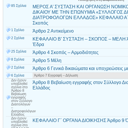
85 Σχόλια
ΜΕΡΟΣ Α’ ΣΥΣΤΑΣΗ ΚΑΙ ΟΡΓΑΝΩΣΗ ΝΟΜΙ
ΔΙΚΑΙΟΥ ΜΕ ΤΗΝ ΕΠΩΝΥΜΙΑ «ΣΥΛΛΟΓΟΣ Δ
ΔΙΑΤΡΟΦΟΛΟΓΩΝ ΕΛΛΑΔΟΣ» ΚΕΦΑΛΑΙΟ Α΄ Γ
Σκοπός
1 Σχόλιο
Άρθρο 2 Αντικείμενο
2 Σχόλια
ΚΕΦΑΛΑΙΟ Β’ ΣΥΣΤΑΣΗ – ΣΚΟΠΟΣ – ΜΕΛΗ Άρ
Έδρα
25 Σχόλια
Άρθρο 4 Σκοπός – Αρμοδιότητες
8 Σχόλια
Άρθρο 5 Μέλη
2 Σχόλια
Άρθρο 6 Γενικά δικαιώματα και υποχρεώσεις 
6 Σχόλια
Άρθρο 7 Εγγραφή – Δήλωση
Δεν έχουν
Άρθρο 8 Βεβαίωση εγγραφής στον Σύλλογο Δι
υποβληθεί
Ελλάδος
σχόλια
στο
Άρθρο 8
Βεβαίωση
εγγραφής
στον Σύλλογο
Διαιτολόγων
–
Διατροφολόγων
Ελλάδος
Δεν έχουν
ΚΕΦΑΛΑΙΟ Γ΄ ΟΡΓΑΝΑ ΔΙΟΙΚΗΣΗΣ Άρθρο 9 Ό
υποβληθεί
σχόλια
στο