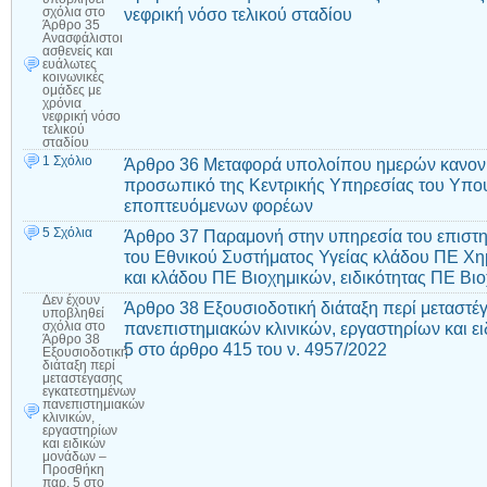
νεφρική νόσο τελικού σταδίου
σχόλια
στο
Άρθρο 35
Ανασφάλιστοι
ασθενείς και
ευάλωτες
κοινωνικές
ομάδες με
χρόνια
νεφρική νόσο
τελικού
σταδίου
1 Σχόλιο
Άρθρο 36 Μεταφορά υπολοίπου ημερών κανονική
προσωπικό της Κεντρικής Υπηρεσίας του Υπου
εποπτευόμενων φορέων
5 Σχόλια
Άρθρο 37 Παραμονή στην υπηρεσία του επιστη
του Εθνικού Συστήματος Υγείας κλάδου ΠΕ Χη
και κλάδου ΠΕ Βιοχημικών, ειδικότητας ΠΕ Βι
Δεν έχουν
Άρθρο 38 Εξουσιοδοτική διάταξη περί μεταστ
υποβληθεί
πανεπιστημιακών κλινικών, εργαστηρίων και 
σχόλια
στο
Άρθρο 38
5 στο άρθρο 415 του ν. 4957/2022
Εξουσιοδοτική
διάταξη περί
μεταστέγασης
εγκατεστημένων
πανεπιστημιακών
κλινικών,
εργαστηρίων
και ειδικών
μονάδων –
Προσθήκη
παρ. 5 στο