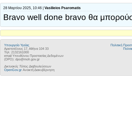
28 Μαρτίου 2025, 10:46 |
Vasilieios Psaromatis
Bravo well done bravo θα μπορούσ
Υπουργείο Υγείας
Πολιτική Προ
Αριστοτέλους 17, Αθήνα 104 33
Πολιτι
Τηλ: 2132161000
email Υπευθύνου Προστασίας Δεδομένων
(DPO): dpo@moh.gov.gr
Δικτυακός Τόπος Διαβουλεύσεων
OpenGov.gr
Ανοικτή Διακυβέρνηση