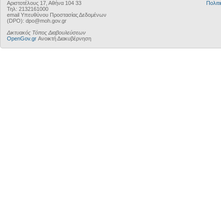
Αριστοτέλους 17, Αθήνα 104 33
Πολιτι
Τηλ: 2132161000
email Υπευθύνου Προστασίας Δεδομένων
(DPO): dpo@moh.gov.gr
Δικτυακός Τόπος Διαβουλεύσεων
OpenGov.gr
Ανοικτή Διακυβέρνηση