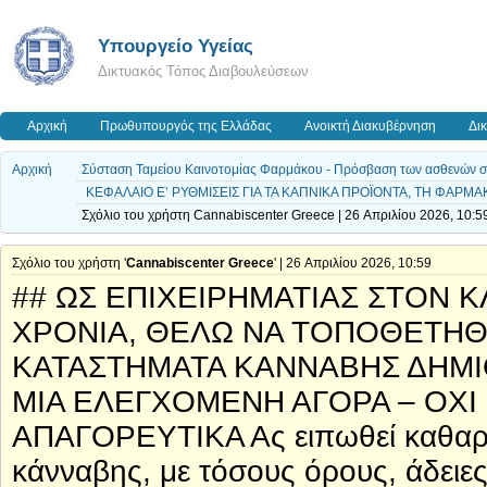
Υπουργείο Υγείας
Δικτυακός Τόπος Διαβουλεύσεων
Αρχική
Πρωθυπουργός της Ελλάδας
Ανοικτή Διακυβέρνηση
Δι
Αρχική
Σύσταση Ταμείου Καινοτομίας Φαρμάκου - Πρόσβαση των ασθενών σε ν
ΚΕΦΑΛΑΙΟ Ε’ ΡΥΘΜΙΣΕΙΣ ΓΙΑ ΤΑ ΚΑΠΝΙΚΑ ΠΡΟΪΟΝΤΑ, ΤΗ ΦΑΡΜ
Σχόλιο του χρήστη Cannabiscenter Greece | 26 Απριλίου 2026, 10:5
Σχόλιο του χρήστη '
Cannabiscenter Greece
' | 26 Απριλίου 2026, 10:59
## ΩΣ ΕΠΙΧΕΙΡΗΜΑΤΙΑΣ ΣΤΟΝ 
ΧΡΟΝΙΑ, ΘΕΛΩ ΝΑ ΤΟΠΟΘΕΤΗΘ
ΚΑΤΑΣΤΗΜΑΤΑ ΚΑΝΝΑΒΗΣ ΔΗΜΙ
ΜΙΑ ΕΛΕΓΧΟΜΕΝΗ ΑΓΟΡΑ – ΟΧΙ
ΑΠΑΓΟΡΕΥΤΙΚΑ Ας ειπωθεί καθαρά:
κάνναβης, με τόσους όρους, άδειε