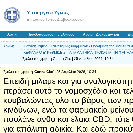
Υπουργείο Υγείας
Δικτυακός Τόπος Διαβουλεύσεων
Αρχική
Πρωθυπουργός της Ελλάδας
Ανοικτή Διακυβέρνηση
Δι
Αρχική
Σύσταση Ταμείου Καινοτομίας Φαρμάκου - Πρόσβαση των ασθενών σε ν
ΚΕΦΑΛΑΙΟ Ε’ ΡΥΘΜΙΣΕΙΣ ΓΙΑ ΤΑ ΚΑΠΝΙΚΑ ΠΡΟΪΟΝΤΑ, ΤΗ ΦΑΡΜ
Σχόλιο του χρήστη Canna Cite | 25 Απριλίου 2026, 10:34
Σχόλιο του χρήστη '
Canna Cite
' | 25 Απριλίου 2026, 10:34
Επειδή μιλάμε και για αναλογικότη
περάσει αυτό το νομοσχέδιο και τελ
κουβαλώντας όλο το βάρος των πρ
κινδύνων, ενώ τα φαρμακεία μείνο
πουλάνε ανθό και έλαια CBD, τότε θ
για απόλυτη αδικία. Και εδώ προκύ