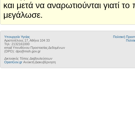
και μετά να αναρωτιούνται γιατί τ
μεγάλωσε.
Υπουργείο Υγείας
Πολιτική Προ
Αριστοτέλους 17, Αθήνα 104 33
Πολιτι
Τηλ: 2132161000
email Υπευθύνου Προστασίας Δεδομένων
(DPO): dpo@moh.gov.gr
Δικτυακός Τόπος Διαβουλεύσεων
OpenGov.gr
Ανοικτή Διακυβέρνηση