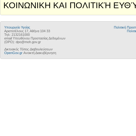
ΚΟΙΝΩΝΙΚΗ ΚΑΙ ΠΟΛΙΤΙΚΉ ΕΥΘ
Υπουργείο Υγείας
Πολιτική Προ
Αριστοτέλους 17, Αθήνα 104 33
Πολιτι
Τηλ: 2132161000
email Υπευθύνου Προστασίας Δεδομένων
(DPO): dpo@moh.gov.gr
Δικτυακός Τόπος Διαβουλεύσεων
OpenGov.gr
Ανοικτή Διακυβέρνηση