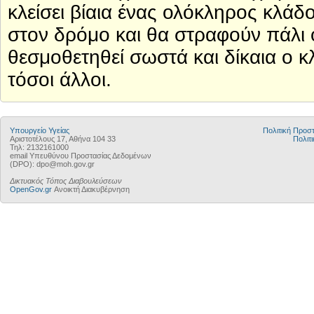
κλείσει βίαια ένας ολόκληρος κλάδο
στον δρόμο και θα στραφούν πάλι 
θεσμοθετηθεί σωστά και δίκαια ο 
τόσοι άλλοι.
Υπουργείο Υγείας
Πολιτική Προ
Αριστοτέλους 17, Αθήνα 104 33
Πολιτι
Τηλ: 2132161000
email Υπευθύνου Προστασίας Δεδομένων
(DPO): dpo@moh.gov.gr
Δικτυακός Τόπος Διαβουλεύσεων
OpenGov.gr
Ανοικτή Διακυβέρνηση