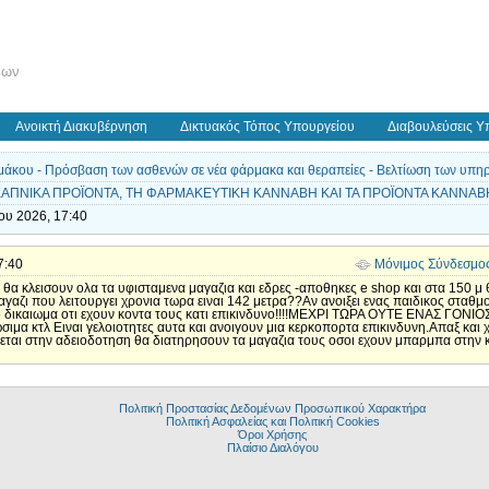
εων
Ανοικτή Διακυβέρνηση
Δικτυακός Τόπος Υπουργείου
Διαβουλεύσεις Υ
άκου - Πρόσβαση των ασθενών σε νέα φάρμακα και θεραπείες - Βελτίωση των υπηρεσ
Α ΚΑΠΝΙΚΑ ΠΡΟΪΟΝΤΑ, ΤΗ ΦΑΡΜΑΚΕΥΤΙΚΗ ΚΑΝΝΑΒΗ KAI TA ΠΡΟΪΟΝΤΑ ΚΑΝΝΑΒΗ
ίου 2026, 17:40
7:40
Μόνιμος Σύνδεσμο
 θα κλεισουν ολα τα υφισταμενα μαγαζια και εδρες -αποθηκες e shop και στα 150 μ
μαγαζι που λειτουργει χρονια τωρα ειναι 142 μετρα??Αν ανοιξει ενας παιδικος στ
ο δικαιωμα οτι εχουν κοντα τους κατι επικινδυνο!!!!ΜΕΧΡΙ ΤΩΡΑ ΟΥΤΕ ΕΝΑΣ ΓΟΝ
ωσιμα κτλ Ειναι γελοιοτητες αυτα και ανοιγουν μια κερκοπορτα επικινδυνη.Απαξ και 
ται στην αδειοδοτηση θα διατηρησουν τα μαγαζια τους οσοι εχουν μπαρμπα στην κ
Πολιτική Προστασίας Δεδομένων Προσωπικού Χαρακτήρα
Πολιτική Ασφαλείας και Πολιτική Cookies
Όροι Χρήσης
Πλαίσιο Διαλόγου