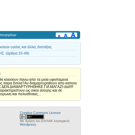
πουργείων
ιών υγείας και άλλες διατάξεις
Σ (άρθρα 33-49)
ς
 θα κλεισουν πανω απο τα μισα υφισταμενα
αθμος παρα διπλα?Αν διαμαρτυρηθουν απο καποιο
ΙΟΣ ΔΕΝ ΔΙΑΜΑΡΤΥΡΗΘΗΚΕ ΓΙΑ ΜΑΓΑΖΙ cbd!!!!
χαρακτηριστουν ως οικοι ανοχης και σε
ορωνη και πολυεθνικες...
Creative Commons License
Με Χρήση του ΕΛ/ΛΑΚ λογισμικού
Wordpress
.