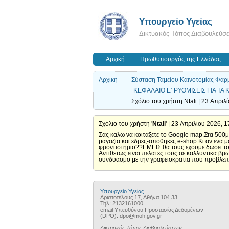
Υπουργείο Υγείας
Δικτυακός Τόπος Διαβουλεύσ
Αρχική
Πρωθυπουργός της Ελλάδας
Αρχική
Σύσταση Ταμείου Καινοτομίας Φαρμ
ΚΕΦΑΛΑΙΟ Ε’ ΡΥΘΜΙΣΕΙΣ ΓΙΑ Τ
Σχόλιο του χρήστη Ntali | 23 Απριλ
Σχόλιο του χρήστη '
Ntali
' | 23 Απριλίου 2026, 1
Σας καλω να κοιταξετε το Google map.Στα 500μ
μαγαζια και εδρες-αποθηκες e-shop.Κι αν ενα 
φροντιστηριο??ΕΜΕΙΣ θα τους εχουμε δωσει τ
Αντιθετως ειναι πελατες τους σε καλλυντικα βρ
συνδυασμο με την γραφειοκρατια που προβλεπε
Υπουργείο Υγείας
Αριστοτέλους 17, Αθήνα 104 33
Τηλ: 2132161000
email Υπευθύνου Προστασίας Δεδομένων
(DPO): dpo@moh.gov.gr
Δικτυακός Τόπος Διαβουλεύσεων