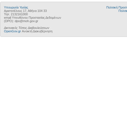
Υπουργείο Υγείας
Πολιτική Προ
Αριστοτέλους 17, Αθήνα 104 33
Πολιτι
Τηλ: 2132161000
email Υπευθύνου Προστασίας Δεδομένων
(DPO): dpo@moh.gov.gr
Δικτυακός Τόπος Διαβουλεύσεων
OpenGov.gr
Ανοικτή Διακυβέρνηση