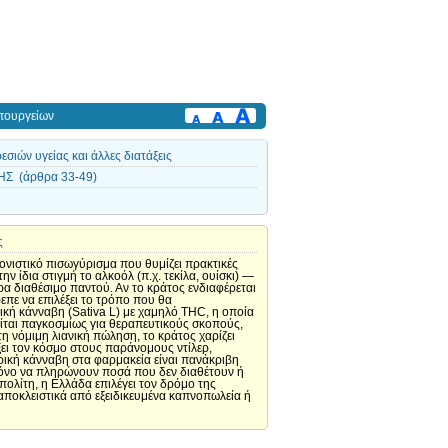
πουργείων
ιών υγείας και άλλες διατάξεις
Σ (άρθρα 33-49)
ς
νιστικό πισωγύρισμα που θυμίζει πρακτικές
 ίδια στιγμή το αλκοόλ (π.χ. τεκίλα, ουίσκι) —
ρα διαθέσιμο παντού. Αν το κράτος ενδιαφέρεται
επε να επιλέξει το τρόπο που θα
ική κάνναβη (Sativa L) με χαμηλό THC, η οποία
ιείται παγκοσμίως για θεραπευτικούς σκοπούς,
τη νόμιμη λιανική πώληση, το κράτος χαρίζει
ι τον κόσμο στους παράνομους ντίλερ,
ρική κάνναβη στα φαρμακεία είναι πανάκριβη
πόνο να πληρώνουν ποσά που δεν διαθέτουν ή
πολίτη, η Ελλάδα επιλέγει τον δρόμο της
ποκλειστικά από εξειδικευμένα καπνοπωλεία ή