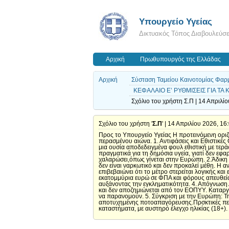
Υπουργείο Υγείας
Δικτυακός Τόπος Διαβουλεύσ
Αρχική
Πρωθυπουργός της Ελλάδας
Αρχική
Σύσταση Ταμείου Καινοτομίας Φαρμ
ΚΕΦΑΛΑΙΟ Ε’ ΡΥΘΜΙΣΕΙΣ ΓΙΑ Τ
Σχόλιο του χρήστη Σ.Π | 14 Απριλίο
Σχόλιο του χρήστη '
Σ.Π
' | 14 Απριλίου 2026, 16
Προς το Υπουργείο Υγείας Η προτεινόμενη ορι
περασμένου αιώνα. 1. Αντιφάσεις και Εθιστικές
μια ουσία αποδεδειγμένα φουλ εθιστική με τερά
πραγματικά για τη δημόσια υγεία, γιατί δεν εφ
χαλαρώσει,όπως γίνεται στην Ευρώπη. 2.Άδικη Σ
δεν είναι ναρκωτικό και δεν προκαλεί μέθη. Η 
επιβεβαιώνει ότι το μέτρο στερείται λογικής κ
εκατομμύρια ευρώ σε ΦΠΑ και φόρους απευθεία
αυξάνοντας την εγκληματικότητα. 4. Απόγνωση 
και δεν αποζημιώνεται από τον ΕΟΠΥΥ. Καταργ
να παρανομούν. 5. Σύγκριση με την Ευρώπη: Την
αποτυχημένης ποτοαπαγόρευσης.Πρσκτικές περα
καταστήματα, με αυστηρό έλεγχο ηλικίας (18+).