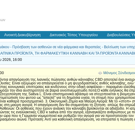
εων
Ανοικτή Διακυβέρνηση
Δικτυακός Τόπος Υπουργείου
Διαβουλεύσεις Υ
άκου - Πρόσβαση των ασθενών σε νέα φάρμακα και θεραπείες - Βελτίωση των υπηρεσ
Α ΚΑΠΝΙΚΑ ΠΡΟΪΟΝΤΑ, ΤΗ ΦΑΡΜΑΚΕΥΤΙΚΗ ΚΑΝΝΑΒΗ KAI TA ΠΡΟΪΟΝΤΑ ΚΑΝΝΑΒΗ
υ 2026, 16:00
:00
Μόνιμος Σύνδεσμο
ζόντια απαγόρευση της λιανικής πώλησης ανθών κάνναβης CBD αποτελεί ένα αναχρο
 Ουσίες: Είναι οξύμωρο να απαγορεύεται ο μη ψυχοδραστικός ανθός κάνναβης, ενώ την
στιες κοινωνικές επιπτώσεις και κινδύνους στην οδική ασφάλεια— παραμένει ελεύθε
αρμόζει την ίδια αυστηρότητα σε βαριά οινοπνευματώδη ποτά;Ο κάθε ενήλικος θα έπρ
τοχοποίηση της Sativa L: Είναι επιστημονικά αβάσιμο να στοχοποιείται η βιομηχαν
αντιμετώπιση του φυτού ως "απειλή" για τη δημόσια υγεία, τη στιγμή που χρησιμοπο
αι είναι καθαρά προσχηματικό. 3. Οικονομική Ζημία και Μαύρη Αγορά: Με το «στοπ» σ
ς στη μαύρη αγορά. Η απαγόρευση δεν θα σταματήσει τη ζήτηση· απλώς θα σπρώξε
Ασθενών: Οι ασθενείς που έχουν ανάγκη την κάνναβη βρίσκονται σε αδιέξοδο. Η ιατ
ώντας τις εναλλακτικές CBD κ sativa από την αγορά, εξαναγκάζετε ανθρώπους με 
 ώρα που η Γερμανία νομιμοποιεί και ρυθμίζει την αγορά για να προστατεύσει τον 
σμένου αιώνα. Πρόταση: Αντί για καθολική απαγόρευση, να επιτραπεί η πώληση α