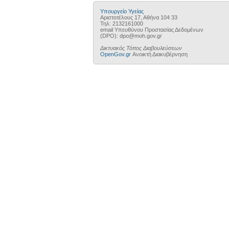
Υπουργείο Υγείας
Αριστοτέλους 17, Αθήνα 104 33
Τηλ: 2132161000
email Υπευθύνου Προστασίας Δεδομένων
(DPO): dpo@moh.gov.gr
Δικτυακός Τόπος Διαβουλεύσεων
OpenGov.gr
Ανοικτή Διακυβέρνηση