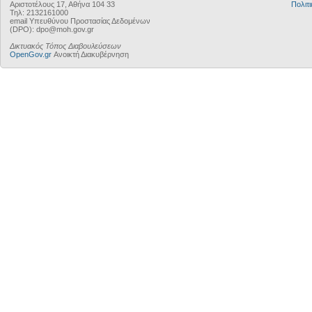
Αριστοτέλους 17, Αθήνα 104 33
Πολιτι
Τηλ: 2132161000
email Υπευθύνου Προστασίας Δεδομένων
(DPO): dpo@moh.gov.gr
Δικτυακός Τόπος Διαβουλεύσεων
OpenGov.gr
Ανοικτή Διακυβέρνηση