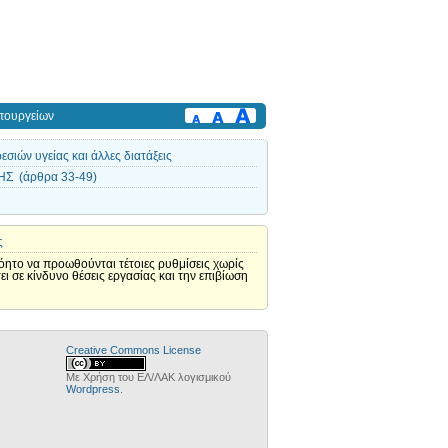
πουργείων
ιών υγείας και άλλες διατάξεις
Σ (άρθρα 33-49)
ς
όητο να προωθούνται τέτοιες ρυθμίσεις χωρίς
ι σε κίνδυνο θέσεις εργασίας και την επιβίωση
Creative Commons License
Με Χρήση του ΕΛ/ΛΑΚ λογισμικού
Wordpress
.