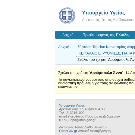
Υπουργείο Υγείας
Δικτυακός Τόπος Διαβουλεύσ
Αρχική
Πρωθυπουργός της Ελλάδας
Αρχική
Σύσταση Ταμείου Καινοτομίας Φαρμ
ΚΕΦΑΛΑΙΟ Ε’ ΡΥΘΜΙΣΕΙΣ ΓΙΑ Τ
Σχόλιο του χρήστη Δρούμπουλα Άνν
Σχόλιο του χρήστη '
Δρούμπουλα Άννα
' | 14 Α
Το συγκεκριμένο νομοσχέδιο δημιουργεί σοβαρή
ουσιαστική πρόβλεψη για τους ανθρώπους που ζο
οικογενειών.
Υπουργείο Υγείας
Αριστοτέλους 17, Αθήνα 104 33
Τηλ: 2132161000
email Υπευθύνου Προστασίας Δεδομένων
(DPO): dpo@moh.gov.gr
Δικτυακός Τόπος Διαβουλεύσεων
OpenGov.gr
Ανοικτή Διακυβέρνηση