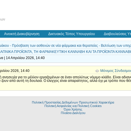
εων
Ανοικτή Διακυβέρνηση
Δικτυακός Τόπος Υπουργείου
Διαβουλεύσεις Υ
άκου - Πρόσβαση των ασθενών σε νέα φάρμακα και θεραπείες - Βελτίωση των υπηρεσ
Α ΚΑΠΝΙΚΑ ΠΡΟΪΟΝΤΑ, ΤΗ ΦΑΡΜΑΚΕΥΤΙΚΗ ΚΑΝΝΑΒΗ KAI TA ΠΡΟΪΟΝΤΑ ΚΑΝΝΑΒΗ
α | 14 Απριλίου 2026, 14:40
πριλίου 2026, 14:40
Μόνιμος Σύνδεσμο
 ανησυχία για το μέλλον εργαζομένων σε έναν απολύτως νόμιμο κλάδο. Είναι αδιαν
υν από αυτή τη δουλειά. Ο έλεγχος είναι απαραίτητος, αλλά όχι με τρόπο που θέτε
Πολιτική Προστασίας Δεδομένων Προσωπικού Χαρακτήρα
Πολιτική Ασφαλείας και Πολιτική Cookies
Όροι Χρήσης
Πλαίσιο Διαλόγου