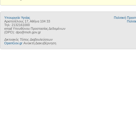
Υπουργείο Υγείας
Πολιτική Προ
Αριστοτέλους 17, Αθήνα 104 33
Πολιτι
Τηλ: 2132161000
email Υπευθύνου Προστασίας Δεδομένων
(DPO): dpo@moh.gov.gr
Δικτυακός Τόπος Διαβουλεύσεων
OpenGov.gr
Ανοικτή Διακυβέρνηση