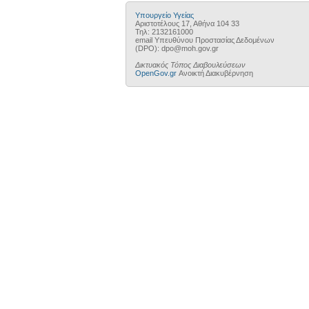
Υπουργείο Υγείας
Αριστοτέλους 17, Αθήνα 104 33
Τηλ: 2132161000
email Υπευθύνου Προστασίας Δεδομένων
(DPO): dpo@moh.gov.gr
Δικτυακός Τόπος Διαβουλεύσεων
OpenGov.gr
Ανοικτή Διακυβέρνηση