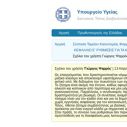
Υπουργείο Υγείας
Δικτυακός Τόπος Διαβουλεύσ
Αρχική
Πρωθυπουργός της Ελλάδας
Αρχική
Σύσταση Ταμείου Καινοτομίας Φαρμ
ΚΕΦΑΛΑΙΟ Ε’ ΡΥΘΜΙΣΕΙΣ ΓΙΑ Τ
Σχόλιο του χρήστη Γιώργος Ψαρρός
Σχόλιο του χρήστη '
Γιώργος Ψαρρός
' | 13 Απρ
Ως επαγγελματίας που δραστηριοποιείται νόμιμ
μαζικό κλείσιμο και αποκλεισμό υφιστάμενων 
αστικό ιστό. Με δεδομένη την πυκνότητα των σ
Το ζήτημα είναι ακόμη πιο έντονο, καθώς αφορ
αλκοόλ και καπνικών από περίπτερα και μίνι μ
αναλογικότητας. Παράλληλα, ο συνδυασμός περ
δραστηριότητα μη βιώσιμη. Οι συνέπειες αναμέν
πλήγμα τόσο για τον κλάδο όσο και για τα δημ
χωρίς εγγυήσεις ασφάλειας για τον καταναλωτή
Τέλος, τίθεται ζήτημα συμβατότητας με βασικέ
πρόκειται για έναν ενεργό κλάδο με σημαντική
Στην πράξη, το σύνολο των ρυθμίσεων δεν περι
προϋπόθεση για τη διασφάλιση μιας λειτουργική