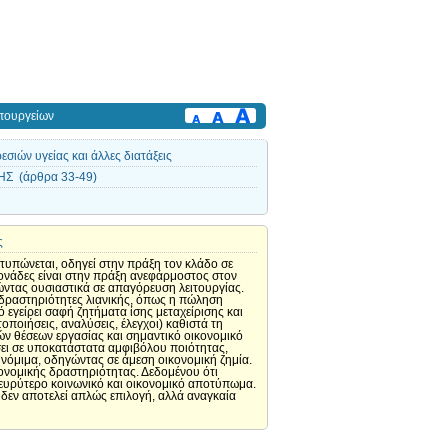
πουργείων
ιών υγείας και άλλες διατάξεις
Σ (άρθρα 33-49)
ς
τυπώνεται, οδηγεί στην πράξη τον κλάδο σε
ονάδες είναι στην πράξη ανεφάρμοστος στον
ώντας ουσιαστικά σε απαγόρευση λειτουργίας.
ς δραστηριότητες λιανικής, όπως η πώληση
εγείρει σαφή ζητήματα ίσης μεταχείρισης και
οιήσεις, αναλύσεις, έλεγχοι) καθιστά τη
λών θέσεων εργασίας και σημαντικό οικονομικό
σει σε υποκατάστατα αμφιβόλου ποιότητας,
νόμιμα, οδηγώντας σε άμεση οικονομική ζημία.
κονομικής δραστηριότητας. Δεδομένου ότι
 ευρύτερο κοινωνικό και οικονομικό αποτύπωμα.
δεν αποτελεί απλώς επιλογή, αλλά αναγκαία