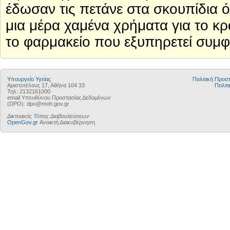
έδωσαν τις πετάνε στα σκουπίδια
μια μέρα χαμένα χρήματα για το κρ
το φαρμακείο που εξυπηρετεί συμφ
Υπουργείο Υγείας
Πολιτική Προ
Αριστοτέλους 17, Αθήνα 104 33
Πολιτι
Τηλ: 2132161000
email Υπευθύνου Προστασίας Δεδομένων
(DPO): dpo@moh.gov.gr
Δικτυακός Τόπος Διαβουλεύσεων
OpenGov.gr
Ανοικτή Διακυβέρνηση