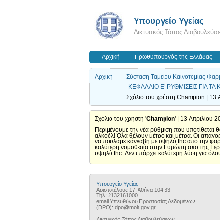
Υπουργείο Υγείας
Δικτυακός Τόπος Διαβουλεύσ
Αρχική
Πρωθυπουργός της Ελλάδας
Αρχική
Σύσταση Ταμείου Καινοτομίας Φαρμ
ΚΕΦΑΛΑΙΟ Ε’ ΡΥΘΜΙΣΕΙΣ ΓΙΑ Τ
Σχόλιο του χρήστη Champion | 13 
Σχόλιο του χρήστη '
Champion
' | 13 Απριλίου 2
Περιμένουμε την νέα ρύθμιση που υποτίθεται θα
αλκοόλ! Όλα θέλουν μέτρο και μέτρα. Οι απαγο
να πουλάμε κάνναβη με υψηλό thc απο την φαρμα
καλύτερη νομοθεσία στην Ευρώπη απο της Γερμα
υψηλό thc. Δεν υπάρχει καλύτερη λύση για όλου
Υπουργείο Υγείας
Αριστοτέλους 17, Αθήνα 104 33
Τηλ: 2132161000
email Υπευθύνου Προστασίας Δεδομένων
(DPO): dpo@moh.gov.gr
Δικτυακός Τόπος Διαβουλεύσεων