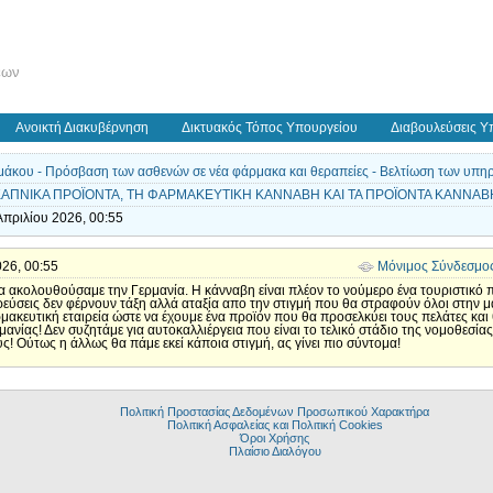
εων
Ανοικτή Διακυβέρνηση
Δικτυακός Τόπος Υπουργείου
Διαβουλεύσεις Υ
άκου - Πρόσβαση των ασθενών σε νέα φάρμακα και θεραπείες - Βελτίωση των υπηρεσ
Α ΚΑΠΝΙΚΑ ΠΡΟΪΟΝΤΑ, ΤΗ ΦΑΡΜΑΚΕΥΤΙΚΗ ΚΑΝΝΑΒΗ KAI TA ΠΡΟΪΟΝΤΑ ΚΑΝΝΑΒΗ
Απριλίου 2026, 00:55
026, 00:55
Μόνιμος Σύνδεσμο
 ακολουθούσαμε την Γερμανία. Η κάνναβη είναι πλέον το νούμερο ένα τουριστικό πρ
ρεύσεις δεν φέρνουν τάξη αλλά αταξία απο την στιγμή που θα στραφούν όλοι στην 
κευτική εταιρεία ώστε να έχουμε ένα προϊόν που θα προσελκύει τους πελάτες και θ
νίας! Δεν συζητάμε για αυτοκαλλιέργεια που είναι το τελικό στάδιο της νομοθεσία
ς! Ούτως η άλλως θα πάμε εκεί κάποια στιγμή, ας γίνει πιο σύντομα!
Πολιτική Προστασίας Δεδομένων Προσωπικού Χαρακτήρα
Πολιτική Ασφαλείας και Πολιτική Cookies
Όροι Χρήσης
Πλαίσιο Διαλόγου