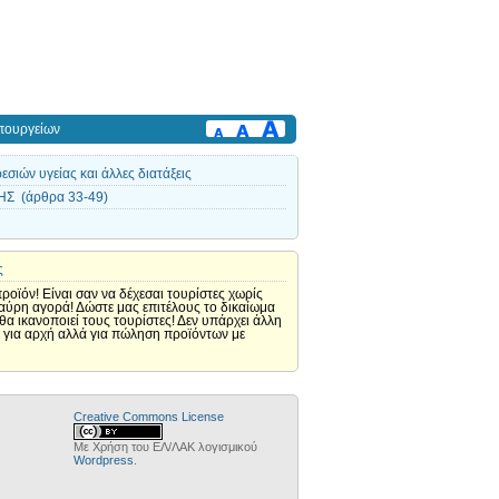
πουργείων
ιών υγείας και άλλες διατάξεις
Σ (άρθρα 33-49)
ς
οϊόν! Είναι σαν να δέχεσαι τουρίστες χωρίς
μαύρη αγορά! Δώστε μας επιτέλους το δικαίωμα
α ικανοποιεί τους τουρίστες! Δεν υπάρχει άλλη
ς για αρχή αλλά για πώληση προϊόντων με
Creative Commons License
Με Χρήση του ΕΛ/ΛΑΚ λογισμικού
Wordpress
.