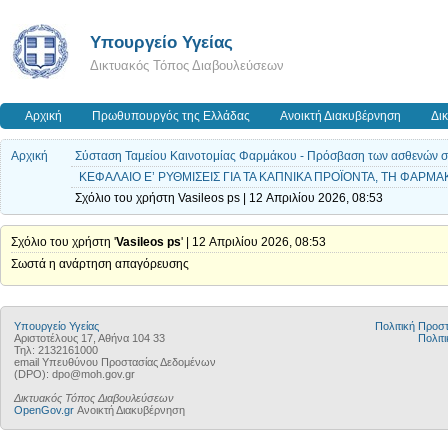
Υπουργείο Υγείας
Δικτυακός Τόπος Διαβουλεύσεων
Αρχική
Πρωθυπουργός της Ελλάδας
Ανοικτή Διακυβέρνηση
Δι
Αρχική
Σύσταση Ταμείου Καινοτομίας Φαρμάκου - Πρόσβαση των ασθενών σε ν
ΚΕΦΑΛΑΙΟ Ε’ ΡΥΘΜΙΣΕΙΣ ΓΙΑ ΤΑ ΚΑΠΝΙΚΑ ΠΡΟΪΟΝΤΑ, ΤΗ ΦΑΡΜ
Σχόλιο του χρήστη Vasileos ps | 12 Απριλίου 2026, 08:53
Σχόλιο του χρήστη '
Vasileos ps
' | 12 Απριλίου 2026, 08:53
Σωστά η ανάρτηση απαγόρευσης
Υπουργείο Υγείας
Πολιτική Προ
Αριστοτέλους 17, Αθήνα 104 33
Πολιτι
Τηλ: 2132161000
email Υπευθύνου Προστασίας Δεδομένων
(DPO): dpo@moh.gov.gr
Δικτυακός Τόπος Διαβουλεύσεων
OpenGov.gr
Ανοικτή Διακυβέρνηση