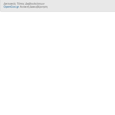
Δικτυακός Τόπος Διαβουλεύσεων
OpenGov.gr
Ανοικτή Διακυβέρνηση