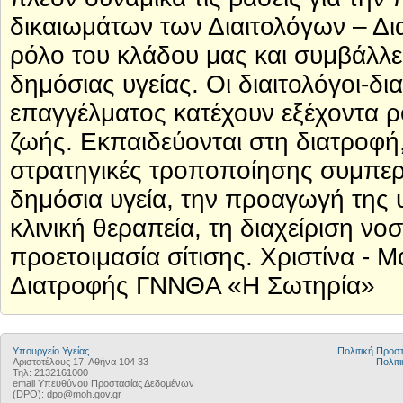
δικαιωμάτων των Διαιτολόγων – Δι
ρόλο του κλάδου μας και συμβάλλε
δημόσιας υγείας. Οι διαιτολόγοι-δ
επαγγέλματος κατέχουν εξέχοντα 
ζωής. Εκπαιδεύονται στη διατροφή, 
στρατηγικές τροποποίησης συμπερι
δημόσια υγεία, την προαγωγή της 
κλινική θεραπεία, τη διαχείριση νο
προετοιμασία σίτισης. Χριστίνα - 
Διατροφής ΓΝΝΘΑ «Η Σωτηρία»
Υπουργείο Υγείας
Πολιτική Προ
Αριστοτέλους 17, Αθήνα 104 33
Πολιτι
Τηλ: 2132161000
email Υπευθύνου Προστασίας Δεδομένων
(DPO): dpo@moh.gov.gr