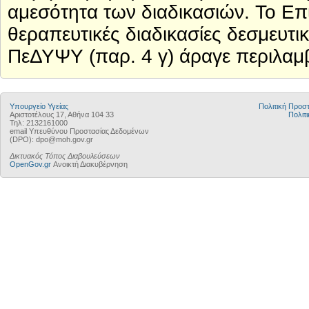
αμεσότητα των διαδικασιών. Το Επ
θεραπευτικές διαδικασίες δεσμευτικ
ΠεΔΥΨΥ (παρ. 4 γ) άραγε περιλαμβ
Υπουργείο Υγείας
Πολιτική Προ
Αριστοτέλους 17, Αθήνα 104 33
Πολιτι
Τηλ: 2132161000
email Υπευθύνου Προστασίας Δεδομένων
(DPO): dpo@moh.gov.gr
Δικτυακός Τόπος Διαβουλεύσεων
OpenGov.gr
Ανοικτή Διακυβέρνηση