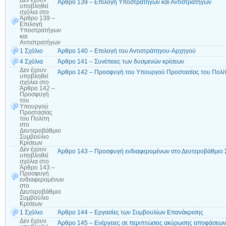
Δεν έχουν
Άρθρο 139 – Επιλογή Υποστρατήγων και Αντιστρατήγων
υποβληθεί
σχόλια
στο
Άρθρο 139 –
Επιλογή
Υποστρατήγων
και
Αντιστρατήγων
1 Σχόλιο
Άρθρο 140 – Επιλογή του Αντιστράτηγου-Αρχηγού
4 Σχόλια
Άρθρο 141 – Συνέπειες των δυσμενών κρίσεων
Δεν έχουν
Άρθρο 142 – Προσφυγή του Υπουργού Προστασίας του Πολίτ
υποβληθεί
σχόλια
στο
Άρθρο 142 –
Προσφυγή
του
Υπουργού
Προστασίας
του Πολίτη
στο
Δευτεροβάθμιο
Συμβούλιο
Κρίσεων
Δεν έχουν
Άρθρο 143 – Προσφυγή ενδιαφερομένων στο Δευτεροβάθμιο 
υποβληθεί
σχόλια
στο
Άρθρο 143 –
Προσφυγή
ενδιαφερομένων
στο
Δευτεροβάθμιο
Συμβούλιο
Κρίσεων
1 Σχόλιο
Άρθρο 144 – Εργασίες των Συμβουλίων Επανάκρισης
Δεν έχουν
Άρθρο 145 – Ενέργειες σε περιπτώσεις ακύρωσης αποφάσεω