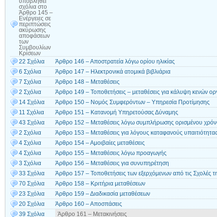
υποβληθεί
σχόλια
στο
Άρθρο 145 –
Ενέργειες σε
περιπτώσεις
ακύρωσης
αποφάσεων
των
Συμβουλίων
Κρίσεων
22 Σχόλια
Άρθρο 146 – Αποστρατεία λόγω ορίου ηλικίας
6 Σχόλια
Άρθρο 147 – Ηλεκτρονικά ατομικά βιβλιάρια
7 Σχόλια
Άρθρο 148 – Μεταθέσεις
2 Σχόλια
Άρθρο 149 – Τοποθετήσεις – μεταθέσεις για κάλυψη κενών ο
14 Σχόλια
Άρθρο 150 – Νομός Συμφερόντων – Υπηρεσία Προτίμησης
11 Σχόλια
Άρθρο 151 – Κατανομή Υπηρετούσας Δύναμης
43 Σχόλια
Άρθρο 152 – Μεταθέσεις λόγω συμπλήρωσης ορισμένου χρόν
2 Σχόλια
Άρθρο 153 – Μεταθέσεις για λόγους καταφανούς υπαιτιότητα
4 Σχόλια
Άρθρο 154 – Αμοιβαίες μεταθέσεις
4 Σχόλια
Άρθρο 155 – Μεταθέσεις λόγω προαγωγής
3 Σχόλια
Άρθρο 156 – Μεταθέσεις για συνυπηρέτηση
33 Σχόλια
Άρθρο 157 – Τοποθετήσεις των εξερχόμενων από τις Σχολές 
70 Σχόλια
Άρθρο 158 – Κριτήρια μεταθέσεων
23 Σχόλια
Άρθρο 159 – Διαδικασία μεταθέσεων
20 Σχόλια
Άρθρο 160 – Αποσπάσεις
39 Σχόλια
Άρθρο 161 – Μετακινήσεις