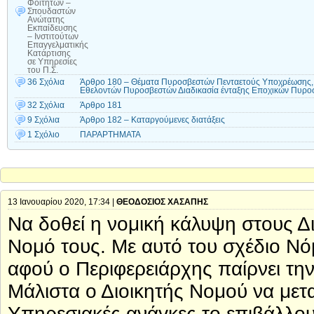
Φοιτητών –
Σπουδαστών
Ανώτατης
Εκπαίδευσης
– Ινστιτούτων
Επαγγελματικής
Κατάρτισης
σε Υπηρεσίες
του Π.Σ.
36 Σχόλια
Άρθρο 180 – Θέματα Πυροσβεστών Πενταετούς Υποχρέωσης,
Εθελοντών Πυροσβεστών Διαδικασία ένταξης Εποχικών Πυρο
32 Σχόλια
Άρθρο 181
9 Σχόλια
Άρθρο 182 – Καταργούμενες διατάξεις
1 Σχόλιο
ΠΑΡΑΡΤΗΜΑΤΑ
13 Ιανουαρίου 2020, 17:34 |
ΘΕΟΔΟΣΙΟΣ ΧΑΣΑΠΗΣ
Να δοθεί η νομική κάλυψη στους Δ
Νομό τους. Με αυτό του σχέδιο Νό
αφού ο Περιφερειάρχης παίρνει τη
Μάλιστα ο Διοικητής Νομού να μετα
Υπηρεσιακές ανάγκες το επιβάλλουν