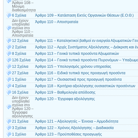
Άρθρο 108 –
Μόνιμη
διαθεσιμότητα
6 Σχόλια
Άρθρο 109 – Κατάσταση Εκτός Οργανικών Θέσεων (Ε.Ο.Θ.)
Δεν έχουν
Άρθρο 110 – Αποστρατεία
υποβληθεί
σχόλια
στο
Άρθρο 110 –
Αποστρατεία
12 Σχόλια
Άρθρο 111 – Καταληκτικοί βαθμοί εν ενεργεία Αξιωματικών Γε
2 Σχόλια
Άρθρο 112 – Αρχές Συστήματος Αξιολόγησης – Διάκριση και
8 Σχόλια
Άρθρο 113 – Γενικά τυπικά προσόντα Αξιωματικών
126 Σχόλια
Άρθρο 114 – Γενικά τυπικά προσόντα Πυρονόμων – Υπαξιωμ
12 Σχόλια
Άρθρο 115 – Υπολογισμός χρόνου υπηρεσίας
27 Σχόλια
Άρθρο 116 – Ειδικά τυπικά προς προαγωγή προσόντα
1 Σχόλιο
Άρθρο 117 – Ουσιαστικά προς προαγωγή προσόντα
4 Σχόλια
Άρθρο 118 – Κριτήρια αξιολόγησης ουσιαστικών προσόντων
16 Σχόλια
Άρθρο 119 – Βαθμολογία απόδοσης
Δεν έχουν
Άρθρο 120 – Έγγραφα αξιολόγησης
υποβληθεί
σχόλια
στο
Άρθρο 120 –
Έγγραφα
αξιολόγησης
21 Σχόλια
Άρθρο 121 – Αξιολογητές – Έννοια – Αρμοδιότητα
3 Σχόλια
Άρθρο 122 – Χρόνος Αξιολόγησης – Διαδικασία
1 Σχόλιο
Άρθρο 123 – Προϋποθέσεις προαγωγής