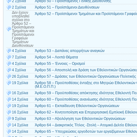
2 Σχόλια
Άρθρο 50 – Προϊστάμενος Γενικής Διεύθυνσης
2 Σχόλια
Άρθρο 51 – Προϊστάμενοι Διευθύνσεων
Δεν έχουν
Άρθρο 52 – Προϊστάμενοι Τμημάτων και Προϊστάμενοι Γραφε
υποβληθεί
σχόλια
στο
Άρθρο 52 –
Προϊστάμενοι
Τμημάτων και
Προϊστάμενοι
Γραφείων
Τμημάτων
Διευθύνσεων
4 Σχόλια
Άρθρο 53 – Δαπάνες απορρήτων αναγκών
7 Σχόλια
Άρθρο 54 – Λοιπά Θέματα
4 Σχόλια
Άρθρο 55 – Έννοιες – Ορισμοί
4 Σχόλια
Άρθρο 56 – Αποστολή και δράση των Εθελοντικών Οργανώσε
26 Σχόλια
Άρθρο 57 – Δράσεις των Εθελοντικών Οργανώσεων Πολιτικής
19 Σχόλια
Άρθρο 58 – Προϋποθέσεις ένταξης στο Μητρώο Εθελοντικών
(Μ.Ε.Ο.Π.Π.)
16 Σχόλια
Άρθρο 59 – Προϋποθέσεις απόκτησης ιδιότητας Εθελοντή Πο
14 Σχόλια
Άρθρο 60 – Προϋποθέσεις ανανέωσης ιδιότητας Εθελοντή Πο
19 Σχόλια
Άρθρο 61 – Εκπαίδευση Εθελοντικών Οργανώσεων
16 Σχόλια
Άρθρο 62 – Κινητοποίηση και Επιχειρησιακή Εμπλοκή Εθελο
9 Σχόλια
Άρθρο 63 – Αξιολόγηση των Εθελοντικών Οργανώσεων
14 Σχόλια
Άρθρο 64 – Διακριτικός Τίτλος -Στολή – Ατομικό Δελτίο Εθελο
14 Σχόλια
Άρθρο 65 – Υποχρεώσεις εργοδοτών των εργαζόμενων Εθελον