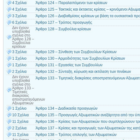
4 Σχόλια
Άρθρο 124 – Παραλειπόμενοι των κρίσεων
4 Σχόλια
Άρθρο 125 – Τακτικές και έκτακτες κρίσεις – κρινόμενοι Αξιωμα
3 Σχόλια
Άρθρο 126 – Διαβαθμίσεις κρίσεων με βάση τα ουσιαστικά πρ
6 Σχόλια
Άρθρο 127 – Τρόπος προαγωγής
Δεν έχουν
Άρθρο 128 – Συμβούλια κρίσεων
υποβληθεί
σχόλια
στο
Άρθρο 128 –
Συμβούλια
κρίσεων
3 Σχόλια
Άρθρο 129 – Σύνθεση των Συμβουλίων Κρίσεων
1 Σχόλιο
Άρθρο 130 – Αρμοδιότητες των Συμβουλίων Κρίσεων
1 Σχόλιο
Άρθρο 131 – Εργασίες των Συμβουλίων
2 Σχόλια
Άρθρο 132 – Σύνταξη, κύρωση και εκτέλεση των πινάκων
Δεν έχουν
Άρθρο 133 – Τιμητικές διακρίσεις αποστρατευόμενων Αξιωματ
υποβληθεί
σχόλια
στο
Άρθρο 133 –
Τιμητικές
διακρίσεις
αποστρατευόμενων
Αξιωματικών
1 Σχόλιο
Άρθρο 134 – Διαδικασία προαγωγών
10 Σχόλια
Άρθρο 135 – Προαγωγές Αξιωματικών ανεξάρτητα από την ύπ
11 Σχόλια
Άρθρο 136 – Κρίσεις των Αξιωματικών που συμπληρώνουν τρ
2 Σχόλια
Άρθρο 137 – Κρίσεις και προαγωγές των Αξιωματικών της κα
11 Σχόλια
Άρθρο 138 – Τρόπος επιλογής των Αξιωματικών