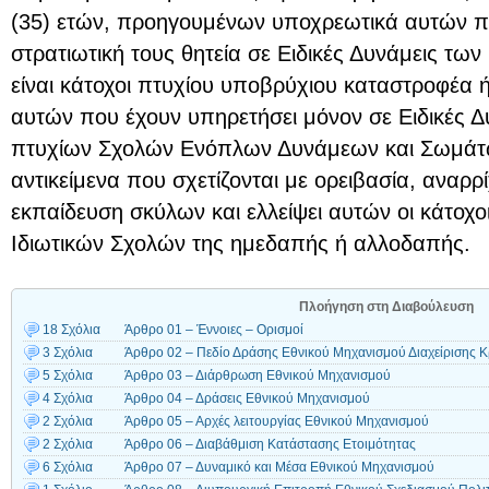
(35) ετών, προηγουμένων υποχρεωτικά αυτών π
στρατιωτική τους θητεία σε Ειδικές Δυνάμεις τ
είναι κάτοχοι πτυχίου υποβρύχιου καταστροφέα ή
αυτών που έχουν υπηρετήσει μόνον σε Ειδικές Δυ
πτυχίων Σχολών Ενόπλων Δυνάμεων και Σωμάτ
αντικείμενα που σχετίζονται με ορειβασία, αναρρ
εκπαίδευση σκύλων και ελλείψει αυτών οι κάτοχ
Ιδιωτικών Σχολών της ημεδαπής ή αλλοδαπής.
Πλοήγηση στη Διαβούλευση
18 Σχόλια
Άρθρο 01 – Έννοιες – Ορισμοί
3 Σχόλια
Άρθρο 02 – Πεδίο Δράσης Εθνικού Μηχανισμού Διαχείρισης Κ
5 Σχόλια
Άρθρο 03 – Διάρθρωση Εθνικού Μηχανισμού
4 Σχόλια
Άρθρο 04 – Δράσεις Εθνικού Μηχανισμού
2 Σχόλια
Άρθρο 05 – Αρχές λειτουργίας Εθνικού Μηχανισμού
2 Σχόλια
Άρθρο 06 – Διαβάθμιση Κατάστασης Ετοιμότητας
6 Σχόλια
Άρθρο 07 – Δυναμικό και Μέσα Εθνικού Μηχανισμού