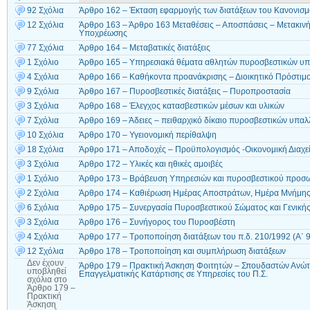
92 Σχόλια
Άρθρο 162 – Έκταση εφαρμογής των διατάξεων του Κανονισ
12 Σχόλια
Άρθρο 163 – Άρθρο 163 Μεταθέσεις – Αποσπάσεις – Μετακιν
Υποχρέωσης
77 Σχόλια
Άρθρο 164 – Μεταβατικές διατάξεις
1 Σχόλιο
Άρθρο 165 – Υπηρεσιακά θέματα αθλητών πυροσβεστικών υ
4 Σχόλια
Άρθρο 166 – Καθήκοντα προανάκρισης – Διοικητικό Πρόστιμ
9 Σχόλια
Άρθρο 167 – Πυροσβεστικές διατάξεις – Πυροπροστασία
3 Σχόλια
Άρθρο 168 – Έλεγχος κατασβεστικών μέσων και υλικών
7 Σχόλια
Άρθρο 169 – Άδειες – πειθαρχικό δίκαιο πυροσβεστικών υπα
10 Σχόλια
Άρθρο 170 – Υγειονομική περίθαλψη
18 Σχόλια
Άρθρο 171 – Αποδοχές – Προϋπολογισμός -Οικονομική Διαχεί
3 Σχόλια
Άρθρο 172 – Υλικές και ηθικές αμοιβές
1 Σχόλιο
Άρθρο 173 – Βράβευση Υπηρεσιών και πυροσβεστικού προσ
2 Σχόλια
Άρθρο 174 – Καθιέρωση Ημέρας Αποστράτων, Ημέρα Μνήμης
6 Σχόλια
Άρθρο 175 – Συνεργασία Πυροσβεστικού Σώματος και Γενική
3 Σχόλια
Άρθρο 176 – Συνήγορος του Πυροσβέστη
4 Σχόλια
Άρθρο 177 – Τροποποίηση διατάξεων του π.δ. 210/1992 (Α΄ 
12 Σχόλια
Άρθρο 178 – Τροποποίηση και συμπλήρωση διατάξεων
Δεν έχουν
Άρθρο 179 – Πρακτική Άσκηση Φοιτητών – Σπουδαστών Ανώτα
υποβληθεί
Επαγγελματικής Κατάρτισης σε Υπηρεσίες του Π.Σ.
σχόλια
στο
Άρθρο 179 –
Πρακτική
Άσκηση