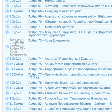
9 Σχόλια
Άρθρο 66 – Ηθικές Αμοιβές
8 Σχόλια
Άρθρο 67 – Διαγραφή Εθελοντικών Οργανώσεων από το Μ.Ε.
11 Σχόλια
Άρθρο 68 – Ενίσχυση σε υλικά και μέσα
7 Σχόλια
Άρθρο 69 – Ασφαλιστική κάλυψη και αστική ευθύνη Εθελοντώ
9 Σχόλια
Άρθρο 70 – Οδήγηση-Χειρισμός Πυροσβεστικών Οχημάτων-
8 Σχόλια
Άρθρο 71 – Μεταβατικές διατάξεις
5 Σχόλια
Άρθρο 72 – Μνημόνια Συνεργασίας Γ.Γ.Π.Π. με μη κυβερνητικ
κερδοσκοπικού χαρακτήρα
Δεν έχουν
Άρθρο 73 – Λύση Συνεργασιών
υποβληθεί
σχόλια
στο
Άρθρο 73 –
Λύση
Συνεργασιών
8 Σχόλια
Άρθρο 74 – Αποστολή Πυροσβεστικού Σώματος
15 Σχόλια
Άρθρο 75 – Αρμοδιότητες Πυροσβεστικού Σώματος
31 Σχόλια
Άρθρο 76 – Πυροσβεστικό Σώμα και πυροσβεστικό προσωπικ
59 Σχόλια
Άρθρο 77 – Οργανικές θέσεις πυροσβεστικού προσωπικού κ
(Π.Π.Υ.)
9 Σχόλια
Άρθρο 78 – Οργανικές θέσεις πολιτικού προσωπικού
40 Σχόλια
Άρθρο 79 – Διάρθρωση Υπηρεσιών Πυροσβεστικού Σώματος
5 Σχόλια
Άρθρο 80 – Επιτελείο, Κλάδοι και Διευθύνσεις Πυροσβεστικο
1 Σχόλιο
Άρθρο 81 – Γραφεία Αρχηγού, Υπαρχηγού και Επιτελάρχη
11 Σχόλια
Άρθρο 82 – Αρχηγείο Πυροσβεστικού Σώματος – Διοίκηση – 
1 Σχόλιο
Άρθρο 83 – Συμβούλια Επιτελικού Σχεδιασμού και Διαχείρισ