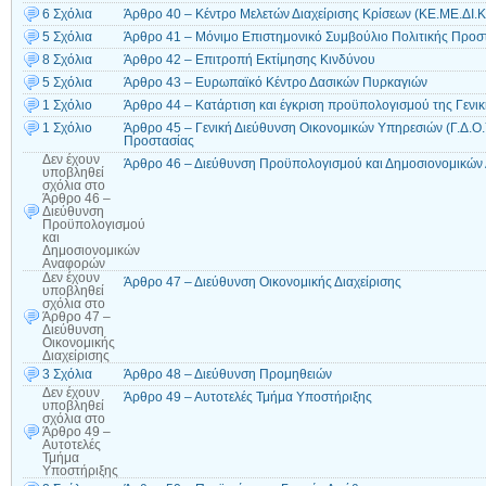
6 Σχόλια
Άρθρο 40 – Κέντρο Μελετών Διαχείρισης Κρίσεων (ΚΕ.ΜΕ.ΔΙ.Κ
5 Σχόλια
Άρθρο 41 – Μόνιμο Επιστημονικό Συμβούλιο Πολιτικής Προσ
8 Σχόλια
Άρθρο 42 – Επιτροπή Εκτίμησης Κινδύνου
5 Σχόλια
Άρθρο 43 – Ευρωπαϊκό Κέντρο Δασικών Πυρκαγιών
1 Σχόλιο
Άρθρο 44 – Κατάρτιση και έγκριση προϋπολογισμού της Γενι
1 Σχόλιο
Άρθρο 45 – Γενική Διεύθυνση Οικονομικών Υπηρεσιών (Γ.Δ.Ο.Υ
Προστασίας
Δεν έχουν
Άρθρο 46 – Διεύθυνση Προϋπολογισμού και Δημοσιονομικώ
υποβληθεί
σχόλια
στο
Άρθρο 46 –
Διεύθυνση
Προϋπολογισμού
και
Δημοσιονομικών
Αναφορών
Δεν έχουν
Άρθρο 47 – Διεύθυνση Οικονομικής Διαχείρισης
υποβληθεί
σχόλια
στο
Άρθρο 47 –
Διεύθυνση
Οικονομικής
Διαχείρισης
3 Σχόλια
Άρθρο 48 – Διεύθυνση Προμηθειών
Δεν έχουν
Άρθρο 49 – Αυτοτελές Τμήμα Υποστήριξης
υποβληθεί
σχόλια
στο
Άρθρο 49 –
Αυτοτελές
Τμήμα
Υποστήριξης