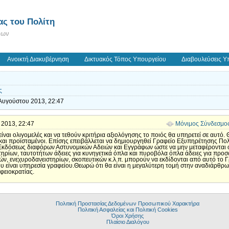
ς του Πολίτη
εων
Ανοικτή Διακυβέρνηση
Δικτυακός Τόπος Υπουργείου
Διαβουλεύσεις Υ
ς
Αυγούστου 2013, 22:47
υ 2013, 22:47
Μόνιμος Σύνδεσμο
είναι ολιγομελές και να τεθούν κριτήρια αξιολόγησης το ποιός θα υπηρετεί σε αυτό
 και προϊσταμένοι. Επίσης επειβάλλεται να δημιουργηθεί Γραφείο Εξυπηρέτησης Πο
κδόσεως διαφόρων Αστυνομικών Αδειών και Εγγράφων ώστε να μην μεταφέρονται όλο
ηρίων, ταυτοτήτων άδειες για κυνηγετικά όπλα και πυροβόλα όπλα άδειες για προσ
ών, ενεχυροδανειστηρίων, σκοπευτικών κ.λ.π. μπορούν να εκδίδονται από αυτό το
υ είναι υπηρεσία γραφείου.Θεωρώ ότι θα είναι η μεγαλύτερη τομή στην αναδιάρθρωσ
φειοκρατίας.
Πολιτική Προστασίας Δεδομένων Προσωπικού Χαρακτήρα
Πολιτική Ασφαλείας και Πολιτική Cookies
Όροι Χρήσης
Πλαίσιο Διαλόγου