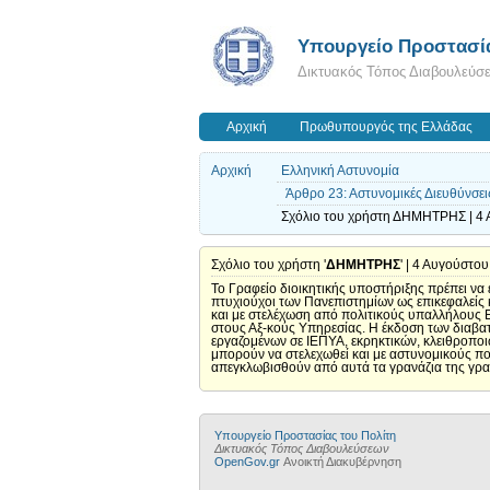
Υπουργείο Προστασία
Δικτυακός Τόπος Διαβουλεύσ
Αρχική
Πρωθυπουργός της Ελλάδας
Αρχική
Ελληνική Αστυνομία
Άρθρο 23: Αστυνομικές Διευθύνσει
Σχόλιο του χρήστη ΔΗΜΗΤΡΗΣ | 4 
Σχόλιο του χρήστη '
ΔΗΜΗΤΡΗΣ
' | 4 Αυγούστο
Το Γραφείο διοικητικής υποστήριξης πρέπει να 
πτυχιούχοι των Πανεπιστημίων ως επικεφαλείς
και με στελέχωση από πολιτικούς υπαλλήλους Ε
στους Αξ-κούς Υπηρεσίας. Η έκδοση των διαβατ
εργαζομένων σε ΙΕΠΥΑ, εκρηκτικών, κλειθροποι
μπορούν να στελεχωθεί και με αστυνομικούς πο
απεγκλωβισθούν από αυτά τα γρανάζια της γρα
Υπουργείο Προστασίας του Πολίτη
Δικτυακός Τόπος Διαβουλεύσεων
OpenGov.gr
Ανοικτή Διακυβέρνηση