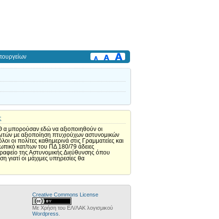
πουργείων
ς
. Θ α μπορούσαν εδώ να αξιοποιηθούν οι
λιτών με αξιοποίηση πτυχιούχων αστυνομικών
ι οι πολίτες καθημερινά στις Γραμματείες και
ωπικό κατ/των του ΠΔ 180/79 άδειες
 Γραφείο της Αστυνομικής Διεύθυνσης όπου
η γιατί οι μάχιμες υπηρεσίες θα
Creative Commons License
Με Χρήση του ΕΛ/ΛΑΚ λογισμικού
Wordpress
.