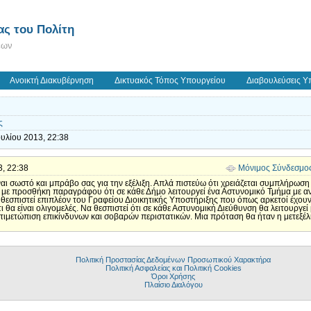
ς του Πολίτη
εων
Ανοικτή Διακυβέρνηση
Δικτυακός Τόπος Υπουργείου
Διαβουλεύσεις Υ
ς
ουλίου 2013, 22:38
3, 22:38
Μόνιμος Σύνδεσμο
ίναι σωστό και μπράβο σας για την εξέλιξη. Απλά πιστεύω ότι χρειάζεται συμπλήρωσ
ί με προσθήκη παραγράφου ότι σε κάθε Δήμο λειτουργεί ένα Αστυνομικό Τμήμα με
εσπιστεί επιπλέον του Γραφείου Διοικητικής Υποστήριξης που όπως αρκετοί έχουν α
θα είναι ολιγομελές. Να θεσπιστεί ότι σε κάθε Αστυνομική Διεύθυνση θα λειτουργε
ντιμετώπιση επικίνδυνων και σοβαρών περιστατικών. Μια πρόταση θα ήταν η μετεξ
Πολιτική Προστασίας Δεδομένων Προσωπικού Χαρακτήρα
Πολιτική Ασφαλείας και Πολιτική Cookies
Όροι Χρήσης
Πλαίσιο Διαλόγου