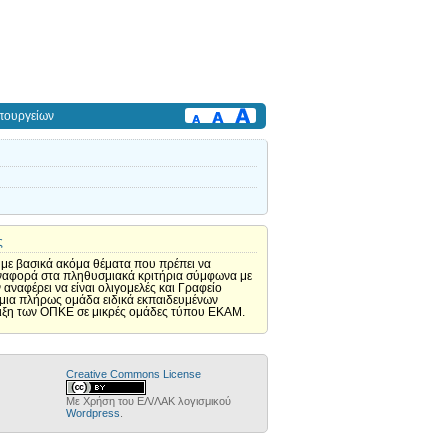
πουργείων
ς
η με βασικά ακόμα θέματα που πρέπει να
 αναφορά στα πληθυσμιακά κριτήρια σύμφωνα με
ναφέρει να είναι ολιγομελές και Γραφείο
ί μια πλήρως ομάδα ειδικά εκπαιδευμένων
έλιξη των ΟΠΚΕ σε μικρές ομάδες τύπου ΕΚΑΜ.
Creative Commons License
Με Χρήση του ΕΛ/ΛΑΚ λογισμικού
Wordpress
.