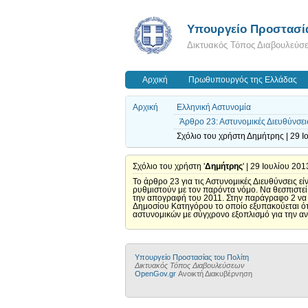
Υπουργείο Προστασία
Δικτυακός Τόπος Διαβουλεύσ
Αρχική
Πρωθυπουργός της Ελλάδας
Αρχική
Ελληνική Αστυνομία
Άρθρο 23: Αστυνομικές Διευθύνσει
Σχόλιο του χρήστη Δημήτρης | 29 Ι
Σχόλιο του χρήστη '
Δημήτρης
' | 29 Ιουλίου 201
Το άρθρο 23 για τις Αστυνομικές Διευθύνσεις ε
ρυθμιστούν με τον παρόντα νόμο. Να θεσπιστε
την απογραφή του 2011. Στην παράγραφο 2 να θ
Δημοσίου Κατηγόρου το οποίο εξυπακούεται ότι 
αστυνομικών με σύγχρονο εξοπλισμό για την α
Υπουργείο Προστασίας του Πολίτη
Δικτυακός Τόπος Διαβουλεύσεων
OpenGov.gr
Ανοικτή Διακυβέρνηση