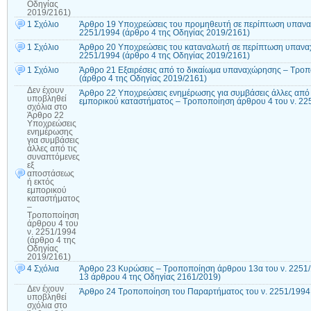
Οδηγίας
2019/2161)
1 Σχόλιο
Άρθρο 19 Υποχρεώσεις του προμηθευτή σε περίπτωση υπανα
2251/1994 (άρθρο 4 της Οδηγίας 2019/2161)
1 Σχόλιο
Άρθρο 20 Υποχρεώσεις του καταναλωτή σε περίπτωση υπανα
2251/1994 (άρθρο 4 της Οδηγίας 2019/2161)
1 Σχόλιο
Άρθρο 21 Εξαιρέσεις από το δικαίωμα υπαναχώρησης – Τροπ
(άρθρο 4 της Οδηγίας 2019/2161)
Δεν έχουν
Άρθρο 22 Υποχρεώσεις ενημέρωσης για συμβάσεις άλλες από 
υποβληθεί
εμπορικού καταστήματος – Τροποποίηση άρθρου 4 του ν. 22
σχόλια
στο
Άρθρο 22
Υποχρεώσεις
ενημέρωσης
για συμβάσεις
άλλες από τις
συναπτόμενες
εξ
αποστάσεως
ή εκτός
εμπορικού
καταστήματος
–
Τροποποίηση
άρθρου 4 του
ν. 2251/1994
(άρθρο 4 της
Οδηγίας
2019/2161)
4 Σχόλια
Άρθρο 23 Κυρώσεις – Τροποποίηση άρθρου 13α του ν. 2251/1
13 άρθρου 4 της Οδηγίας 2161/2019)
Δεν έχουν
Άρθρο 24 Τροποποίηση του Παραρτήματος του ν. 2251/1994 
υποβληθεί
σχόλια
στο