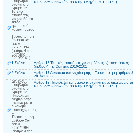
υποβληθεί
του ν. 2251/1994 (άρθρο 4 της Οδηγίας 2019/2161)
σχόλια
στο
Άρθρο 15
Τυπικές
απαιτήσεις
για συμβάσεις
εκτός
εμπορικού
καταστήματος
–
Τροποποίηση
άρθρου 3γ
του ν.
2251/1994
(άρθρο 4 της
Οδηγίας
2019/2161)
1 Σχόλιο
Άρθρο 16 Τυπικές απαιτήσεις για συμβάσεις εξ αποστάσεως 
(άρθρο 4 της Οδηγίας 2019/2161)
2 Σχόλια
Άρθρο 17 Δικαίωμα υπαναχώρησης – Τροποποίηση άρθρου 3ε 
2019/2161)
Δεν έχουν
Άρθρο 18 Παράλειψη ενημέρωσης σχετικά με το δικαίωμα υ
υποβληθεί
του ν. 2251/1994 (άρθρο 4 της Οδηγίας 2019/2161)
σχόλια
στο
Άρθρο 18
Παράλειψη
ενημέρωσης
σχετικά με το
δικαίωμα
υπαναχώρησης
–
Τροποποίηση
άρθρου 3στ
του ν.
2251/1994
(άρθρο 4 της