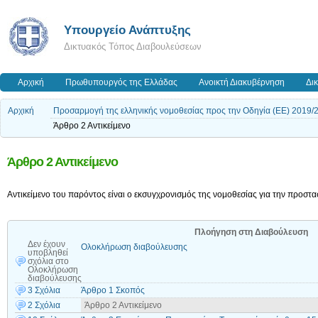
Υπουργείο Ανάπτυξης
Δικτυακός Τόπος Διαβουλεύσεων
Αρχική
Πρωθυπουργός της Ελλάδας
Ανοικτή Διακυβέρνηση
Δι
Αρχική
Προσαρμογή της ελληνικής νομοθεσίας προς την Οδηγία (ΕΕ) 2019/
Άρθρο 2 Αντικείμενο
Άρθρο 2 Αντικείμενο
Αντικείμενο του παρόντος είναι ο εκσυγχρονισμός της νομοθεσίας για την προστ
Πλοήγηση στη Διαβούλευση
Δεν έχουν
Oλοκλήρωση διαβούλευσης
υποβληθεί
σχόλια
στο
Oλοκλήρωση
διαβούλευσης
3 Σχόλια
Άρθρο 1 Σκοπός
2 Σχόλια
Άρθρο 2 Αντικείμενο