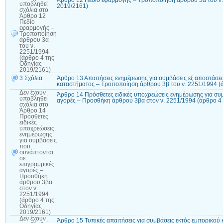
Άρθρο 12 Πεδίο εφαρμογής – Τροποποίηση άρθρου 3α του ν.
υποβληθεί
2019/2161)
σχόλια
στο
Άρθρο 12
Πεδίο
εφαρμογής –
Τροποποίηση
άρθρου 3α
του ν.
2251/1994
(άρθρο 4 της
Οδηγίας
2019/2161)
3 Σχόλια
Άρθρο 13 Απαιτήσεις ενημέρωσης για συμβάσεις εξ αποστάσεω
καταστήματος – Τροποποίηση άρθρου 3β του ν. 2251/1994 (
Δεν έχουν
Άρθρο 14 Πρόσθετες ειδικές υποχρεώσεις ενημέρωσης για συμ
υποβληθεί
αγορές – Προσθήκη άρθρου 3βα στον ν. 2251/1994 (άρθρο 4
σχόλια
στο
Άρθρο 14
Πρόσθετες
ειδικές
υποχρεώσεις
ενημέρωσης
για συμβάσεις
που
συνάπτονται
σε
επιγραμμικές
αγορές –
Προσθήκη
άρθρου 3βα
στον ν.
2251/1994
(άρθρο 4 της
Οδηγίας
2019/2161)
Δεν έχουν
Άρθρο 15 Τυπικές απαιτήσεις για συμβάσεις εκτός εμπορικο