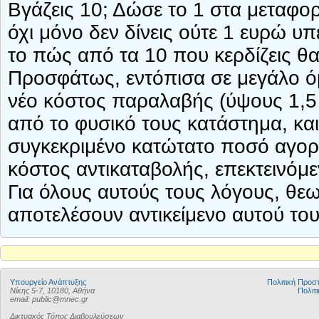
Βγάζεις 10; Δώσε το 1 στα μεταφορι
όχι μόνο δεν δίνεις ούτε 1 ευρώ υ
το πώς από τα 10 που κερδίζεις θα 
Προσφάτως, εντόπισα σε μεγάλο όμ
νέο κόστος παραλαβής (ύψους 1,5 
από το φυσικό τους κατάστημα, και
συγκεκριμένο κατώτατο ποσό αγορώ
κόστος αντικαταβολής, επεκτεινόμ
Για όλους αυτούς τους λόγους, θε
αποτελέσουν αντικείμενο αυτού το
Υπουργείο Ανάπτυξης
Πολιτική Προ
Νίκης 5-7, 10180, Αθήνα
Πολιτι
email: public@mnec.gr
Δικτυακός Τόπος Διαβουλεύσεων