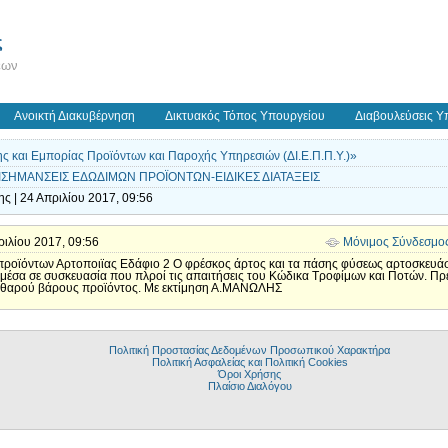
ς
εων
Ανοικτή Διακυβέρνηση
Δικτυακός Τόπος Υπουργείου
Διαβουλεύσεις Υ
 και Εμπορίας Προϊόντων και Παροχής Υπηρεσιών (ΔΙ.Ε.Π.Π.Υ.)»
ΕΠΙΣΗΜΑΝΣΕΙΣ ΕΔΩΔΙΜΩΝ ΠΡΟΪΟΝΤΩΝ-ΕΙΔΙΚΕΣ ΔΙΑΤΑΞΕΙΣ
ς | 24 Απριλίου 2017, 09:56
πριλίου 2017, 09:56
Μόνιμος Σύνδεσμο
προϊόντων Αρτοποιϊας Εδάφιο 2 Ο φρέσκος άρτος και τα πάσης φύσεως αρτοσκευ
μέσα σε συσκευασία που πλροί τις απαιτήσεις του Κώδικα Τροφίμων και Ποτών. Πρέ
 καθαρού βάρους προϊόντος. Με εκτίμηση Α.ΜΑΝΩΛΗΣ
Πολιτική Προστασίας Δεδομένων Προσωπικού Χαρακτήρα
Πολιτική Ασφαλείας και Πολιτική Cookies
Όροι Χρήσης
Πλαίσιο Διαλόγου