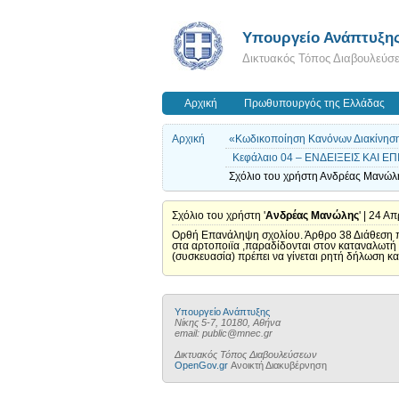
Υπουργείο Ανάπτυξη
Δικτυακός Τόπος Διαβουλεύσ
Αρχική
Πρωθυπουργός της Ελλάδας
Αρχική
«Κωδικοποίηση Κανόνων Διακίνησης
Κεφάλαιο 04 – ΕΝΔΕΙΞΕΙΣ ΚΑΙ 
Σχόλιο του χρήστη Ανδρέας Μανώλη
Σχόλιο του χρήστη '
Ανδρέας Μανώλης
' | 24 Α
Ορθή Επανάληψη σχολίου. Άρθρο 38 Διάθεση 
στα αρτοποιϊα ,παραδίδονται στον καταναλωτή 
(συσκευασία) πρέπει να γίνεται ρητή δήλωση
Υπουργείο Ανάπτυξης
Νίκης 5-7, 10180, Αθήνα
email: public@mnec.gr
Δικτυακός Τόπος Διαβουλεύσεων
OpenGov.gr
Ανοικτή Διακυβέρνηση