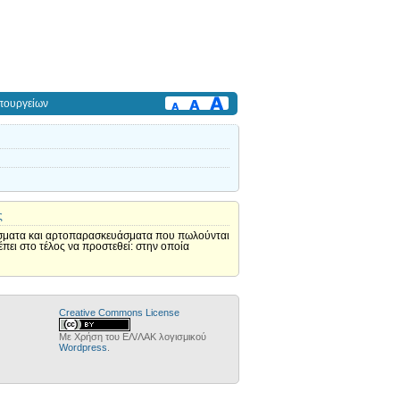
πουργείων
ς
άσματα και αρτοπαρασκευάσματα που πωλούνται
πει στο τέλος να προστεθεί: στην οποία
Creative Commons License
Με Χρήση του ΕΛ/ΛΑΚ λογισμικού
Wordpress
.