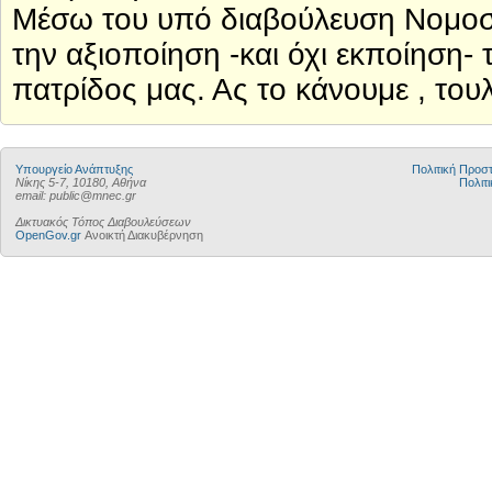
Μέσω του υπό διαβούλευση Νομοσχε
την αξιοποίηση -και όχι εκποίηση
πατρίδος μας. Ας το κάνουμε , τουλ
Υπουργείο Ανάπτυξης
Πολιτική Προ
Νίκης 5-7, 10180, Αθήνα
Πολιτι
email: public@mnec.gr
Δικτυακός Τόπος Διαβουλεύσεων
OpenGov.gr
Ανοικτή Διακυβέρνηση